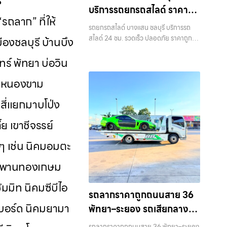
ี
บริการรถยกรถสไลด์ ราคา
ถลาก” ที่ให้
มิตรภาพ รถสไลด์บางแสน
รถยกรถสไลด์ บางแสน ชลบุรี บริการรถ
0659240622
สไลด์ 24 ชม. รวดเร็ว ปลอดภัย ราคาถูก
มืองชลบุรี บ้านบึง
รถสไลด์ชลบุรี.com — รถสไลด์ชลบุรี
ร์ พัทยา บ่อวิน
บริการรถสไลด์ รถยก รถลาก 24 ชม. ราคา
ถูก ทั่วชลบุรี พัทยา และนิคมอุตสาหกรรม
อ หนองขาม
ใกล้เคียงรถยกรถสไลด์ …
 สี่แยกมาบโป่ง
้ย เขาชีจรรย์
างๆ เช่น นิคมอมตะ
ิคมพานทองเกษม
มมิท นิคมซีบีไอ
รถลากราคาถูกถนนสาย 36
ีบอร์ด นิคมยามา
พัทยา–ระยอง รถเสียกลาง
ทางอย่าตกใจ เรียกใช้บริการ
รถลากราคาถูกถนนสาย 36 พัทยา–ระยอง