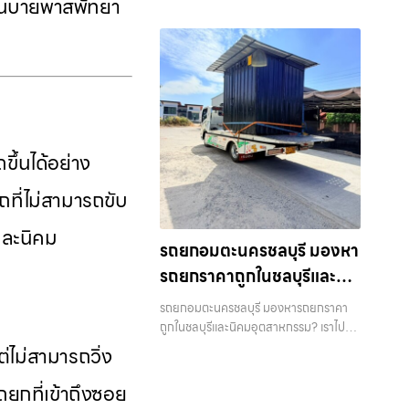
ถนนบายพาสพัทยา
ชลบุรี บริการรถสไลด์ รถยก รถลาก 24 ชม.
ราคาถูก ทั่วชลบุรี พัทยา และนิคม
อุตสาหกรรมใกล้เคียง …
ึ้นได้อย่าง
ถที่ไม่สามารถขับ
และนิคม
รถยกอมตะนครชลบุรี มองหา
รถยกราคาถูกในชลบุรีและ
นิคมอุตสาหกรรม? เราไปถึง
รถยกอมตะนครชลบุรี มองหารถยกราคา
ไวภายใน 30 นาที ตรวจสอบ
ถูกในชลบุรีและนิคมอุตสาหกรรม? เราไปถึง
ไวภายใน 30 นาที ตรวจสอบพื้นที่บริการที่
พื้นที่บริการที่ รถสไลด์
่ไม่สามารถวิ่ง
รถสไลด์ชลบุรี.com — รถสไลด์ชลบุรี
ชลบุรี.com
บริการ 24 ชั่วโมง ถึงไว ปลอดภัย ราคา
ถยกที่เข้าถึงซอย
มิตรภาพ รถยกอมตะนครชล…