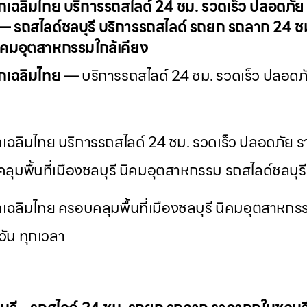
เฉลิมไทย บริการรถสไลด์ 24 ชม. รวดเร็ว ปลอดภัย
— รถสไลด์ชลบุรี บริการรถสไลด์ รถยก รถลาก 24 ชม.
นิคมอุตสาหกรรมใกล้เคียง
กเฉลิมไทย
— บริการรถสไลด์ 24 ชม. รวดเร็ว ปลอดภ
ฉลิมไทย บริการรถสไลด์ 24 ชม. รวดเร็ว ปลอดภัย ร
ลุมพื้นที่เมืองชลบุรี นิคมอุตสาหกรรม รถสไลด์ชลบุ
ฉลิมไทย ครอบคลุมพื้นที่เมืองชลบุรี นิคมอุตสาหกรร
วัน ทุกเวลา