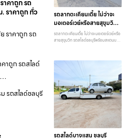
 ราคาถูก รถ
 ราคาถูก ทั่ว
รถลากตะเคียนเตี้ย ไม่ว่าจะ
มอเตอร์เวย์หรือสายสุขุมวิท
รถสไลด์ชลบุรีพร้อมสแตน
ัย ราคาถูก รถ
รถลากตะเคียนเตี้ย ไม่ว่าจะมอเตอร์เวย์หรือ
บายช่วยคุณทุกเส้นทาง
สายสุขุมวิท รถสไลด์ชลบุรีพร้อมสแตนบาย
ช่วยคุณทุกเส้นทาง ติดต่อเราได้ที่ รถสไลด์
ติดต่อเราได้ที่ รถสไลด์
ชลบุรี.com — รถสไลด์ชลบุรี บริการ 24
ชลบุรี.com
ชั่วโมง ถึงไว ปลอดภัย ราคามิตรภาพ รถ
าคาถูก รถสไลด์
ลากตะเคี…
รี…
ม รถสไลด์ชลบุรี
รถสไลด์บางแสน ชลบุรี