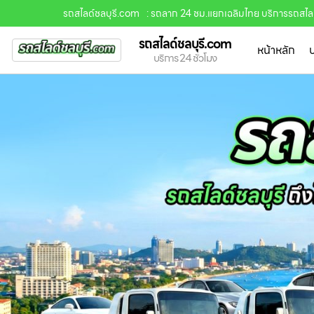
รถสไลด์ชลบุรี.com
: รถลาก 24 ชม.แยกเฉลิมไทย บริการรถสไลด
รถสไลด์ชลบุรี.com
หน้าหลัก
บริการ 24 ชั่วโมง