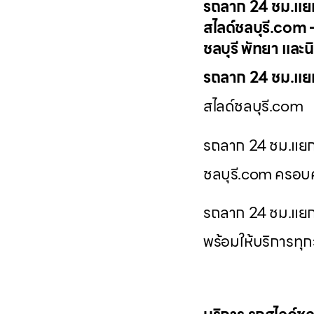
รถลาก 24 ชม.แยก
สไลด์ชลบุรี.com 
ชลบุรี พัทยา และ
รถลาก 24 ชม.แย
สไลด์ชลบุรี.com
รถลาก 24 ชม.แยกเ
ชลบุรี.com ครอบค
รถลาก 24 ชม.แยกเ
พร้อมให้บริการทุก