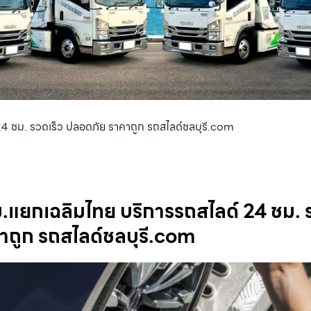
4 ชม. รวดเร็ว ปลอดภัย ราคาถูก รถสไลด์ชลบุรี.com
แยกเฉลิมไทย บริการรถสไลด์ 24 ชม. ร
าถูก รถสไลด์ชลบุรี.com