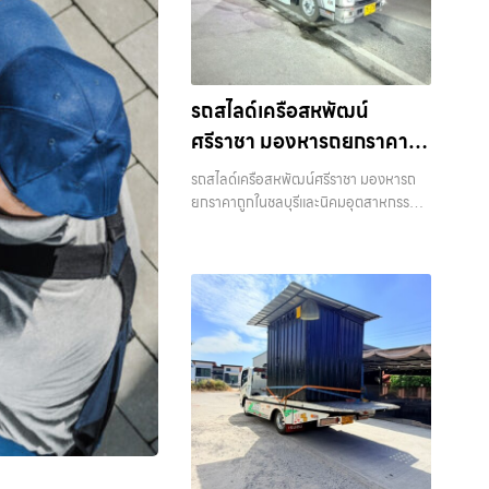
รถสไลด์เครือสหพัฒน์
ศรีราชา มองหารถยกราคา
ถูกในชลบุรีและนิคม
รถสไลด์เครือสหพัฒน์ศรีราชา มองหารถ
อุตสาหกรรม? เราไปถึงไว
ยกราคาถูกในชลบุรีและนิคมอุตสาหกรรม?
เราไปถึงไวภายใน 30 นาที ตรวจสอบพื้นที่
ภายใน 30 นาที ตรวจสอบ
บริการที่ รถสไลด์ชลบุรี.com — รถสไลด์
พื้นที่บริการที่ รถสไลด์
ชลบุรี บริการ 24 ชั่วโมง ถึงไว ปลอดภัย
ชลบุรี.com
ราคามิตรภาพ รถสไ…