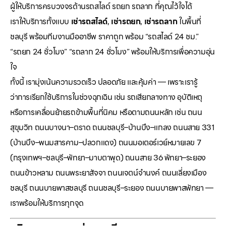
ผู้ให้บริการครบวงจรด้านรถสไลด์ รถยก รถลาก ที่คุณไว้ใจได้
เราให้บริการทั้งแบบ
เช่ารถสไลด์
,
เช่ารถยก
,
เช่ารถลาก
ในพื้นที่
ชลบุรี พร้อมทีมงานมืออาชีพ ราคาถูก พร้อม “รถสไลด์ 24 ชม.”
“รถยก 24 ชั่วโมง” “รถลาก 24 ชั่วโมง” พร้อมให้บริการเพื่อความอุ่น
ใจ
ทั้งนี้ เรามุ่งเน้นความรวดเร็ว ปลอดภัย และคุ้มค่า — เพราะเรารู้
ว่าการเรียกใช้บริการในช่วงฉุกเฉิน เช่น รถเสียกลางทาง อุบัติเหตุ
หรือการเคลื่อนย้ายรถข้ามพื้นที่นิคม หรือตามถนนหลัก เช่น ถนน
สุขุมวิท ถนนบางนา–ตราด ถนนชลบุรี–บ้านบึง–แกลง ถนนสาย 331
(บ้านบึง–พนมสารคาม–ปลวกแดง) ถนนมอเตอร์เวย์หมายเลข 7
(กรุงเทพฯ–ชลบุรี–พัทยา–มาบตาพุด) ถนนสาย 36 พัทยา–ระยอง
ถนนข้าวหลาม ถนนพระยาสัจจา ถนนเจตน์จำนงค์ ถนนเลี่ยงเมือง
ชลบุรี ถนนบายพาสชลบุรี ถนนชลบุรี–ระยอง ถนนบายพาสพัทยา —
เราพร้อมให้บริการทุกจุด