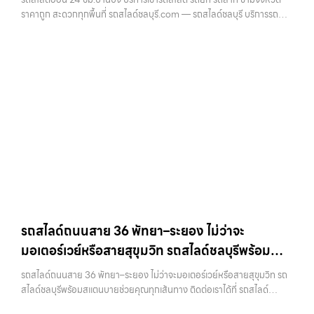
ราคาถูก สะดวกทุกพื้นที่ รถสไลด์ชลบุรี.com — รถสไลด์ชลบุรี บริการรถ
สไลด์ รถยก รถลาก 24 ชม. ราคาถูก ทั่วชลบุรี พัทยา และนิคมอุตสาหกร
รมใก…
รถสไลด์ถนนสาย 36 พัทยา–ระยอง ไม่ว่าจะ
มอเตอร์เวย์หรือสายสุขุมวิท รถสไลด์ชลบุรีพร้อมส
แตนบายช่วยคุณทุกเส้นทาง ติดต่อเราได้ที่ รถสไลด์
รถสไลด์ถนนสาย 36 พัทยา–ระยอง ไม่ว่าจะมอเตอร์เวย์หรือสายสุขุมวิท รถ
ชลบุรี.com
สไลด์ชลบุรีพร้อมสแตนบายช่วยคุณทุกเส้นทาง ติดต่อเราได้ที่ รถสไลด์
ชลบุรี.com — รถสไลด์ชลบุรี บริการ 24 ชั่วโมง ถึงไว ปลอดภัย ราคา