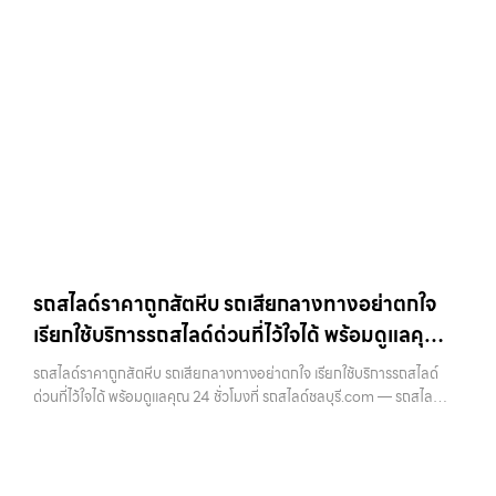
มิตรภาพ…
รถสไลด์ราคาถูกสัตหีบ รถเสียกลางทางอย่าตกใจ
เรียกใช้บริการรถสไลด์ด่วนที่ไว้ใจได้ พร้อมดูแลคุณ
24 ชั่วโมงที่ รถสไลด์ชลบุรี.com
รถสไลด์ราคาถูกสัตหีบ รถเสียกลางทางอย่าตกใจ เรียกใช้บริการรถสไลด์
ด่วนที่ไว้ใจได้ พร้อมดูแลคุณ 24 ชั่วโมงที่ รถสไลด์ชลบุรี.com — รถสไลด์
ชลบุรี บริการ 24 ชั่วโมง ถึงไว ปลอดภัย ราคามิตรภาพ รถสไลด์ราคาถูก
ส…