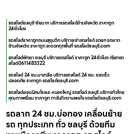
รถสไลด์ชลบุรี-ชัยนาท บริการรถสไลด์ข้ามจังหวัด ราคาถูก
24ชั่วโมง
รถสไลด์ราคาถูกถนนสุขุมวิท บริการเช่ารถสไลด์ รถยก รถลาก
ข้ามจังหวัด ราคาถูก สะดวกทุกพื้นที่ รถสไลด์ชลบุรี.com
รถสไลด์พัทยา ชลบุรี บริการรถสไลด์ ราคาถูก 24ชั่วโมง เรียกรถ
สไลด์0611483322
รถสไลด์ 24 ชม.นาเกลือ บริการรถสไลด์ 24 ชม. รวดเร็ว
ปลอดภัย ราคาถูก รถสไลด์ชลบุรี.com
รถสไลด์ออนนิคมโรจนะ หนองใหญ่ รถสไลด์ ชลบุรี บริการทั่วไทย
คุณภาพเยี่ยม ราคาถูก การันตีความพอใจ รถสไลด์ชลบุรี.com
รถลาก 24 ชม.บ่อทอง เคลื่อนย้าย
รถ ทุกประเภท ทั่ว ชลบุรี ด้วยทีม