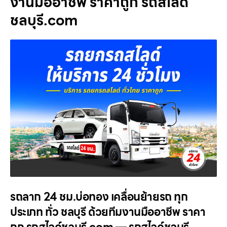
งานมืออาชีพ ราคาถูก รถสไลด์
ชลบุรี.com
รถลาก 24 ชม.บ่อทอง เคลื่อนย้ายรถ ทุก
ประเภท ทั่ว ชลบุรี ด้วยทีมงานมืออาชีพ ราคา