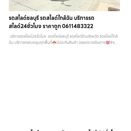
รถสไลด์ชลบุรี รถสไลด์ใกล้ฉัน บริการรถ
สไลด์24ชั่วโมง ราคาถูก 0611483322
บริการรถสไลด์24ชั่วโมง รถสไลด์ชลบุรี รถสไลด์ข้ามจังหวัด รถสไลด์ใกล้
ฉัน บริการครอบคลุมทุกพื้นที่
มีประกันสินค้า ตลอดการเดินทาง
#รถ
สไลด์ชลบุรี#รถสไลด์ระยอง#รถสไลด์บ่อวิน#รถสไลด์พัทยา#รถสไลด์
บางละมุง#ร…