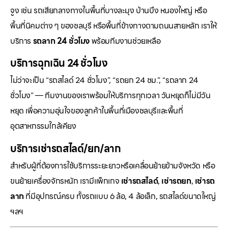
จูง เช่น รถเสียกลางทางในพื้นที่บางละมุง บ้านบึง หนองใหญ่ หรือ
พื้นที่นิคมต่าง ๆ ของชลบุรี หรือพื้นที่ข้างทางตามถนนสายหลัก เราให้
บริการ
รถลาก 24 ชั่วโมง
พร้อมทีมงานช่วยเหลือ
บริการฉุกเฉิน 24 ชั่วโมง
ไม่ว่าจะเป็น “รถสไลด์ 24 ชั่วโมง”, “รถยก 24 ชม.”, “รถลาก 24
ชั่วโมง” — ทีมงานของเราพร้อมให้บริการทุกเวลา วันหยุดก็ไม่มีวัน
หยุด เพื่อความอุ่นใจของลูกค้าในพื้นที่เมืองชลบุรีและพื้นที่
อุตสาหกรรมใกล้เคียง
บริการเช่ารถสไลด์/ยก/ลาก
สำหรับผู้ที่ต้องการใช้บริการระยะยาวหรือเคลื่อนย้ายข้ามจังหวัด หรือ
ขนย้ายเครื่องจักรหนัก เรามีแพ็กเกจ
เช่ารถสไลด์
,
เช่ารถยก
,
เช่ารถ
ลาก
ที่มีอุปกรณ์ครบ ทั้งรถแบบ 6 ล้อ, 4 ล้อเล็ก, รถสไลด์ขนาดใหญ่
ฯลฯ