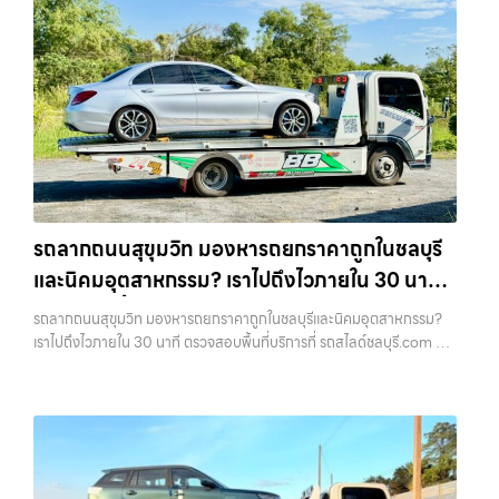
รถลากถนนสุขุมวิท มองหารถยกราคาถูกในชลบุรี
และนิคมอุตสาหกรรม? เราไปถึงไวภายใน 30 นาที
ตรวจสอบพื้นที่บริการที่ รถสไลด์ชลบุรี.com
รถลากถนนสุขุมวิท มองหารถยกราคาถูกในชลบุรีและนิคมอุตสาหกรรม?
เราไปถึงไวภายใน 30 นาที ตรวจสอบพื้นที่บริการที่ รถสไลด์ชลบุรี.com —
รถสไลด์ชลบุรี บริการ 24 ชั่วโมง ถึงไว ปลอดภัย ราคามิตรภาพ รถลากถนน
สุขุมว…