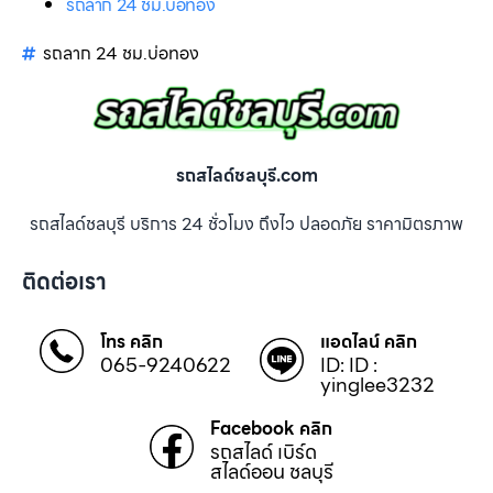
รถลาก 24 ชม.บ่อทอง
รถลาก 24 ชม.บ่อทอง
รถสไลด์ชลบุรี.com
รถสไลด์ชลบุรี บริการ 24 ชั่วโมง ถึงไว ปลอดภัย ราคามิตรภาพ
ติดต่อเรา
โทร คลิก
แอดไลน์ คลิก
065-9240622
ID: ID :
yinglee3232
Facebook คลิก
รถสไลด์ เบิร์ด
สไลด์ออน ชลบุรี