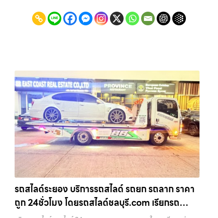
รถสไลด์ระยอง บริการรถสไลด์ รถยก รถลาก ราคา
ถูก 24ชั่วโมง โดยรถสไลด์ชลบุรี.com เรียกรถ
สไลด์0611483322