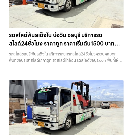
รถสไลด์พันสเด็จใน บ่อวิน ชลบุรี บริการรถ
สไลด์24ชั่วโมง ราคาถูก ราคาเริ่มต้น1500 บาท
0611483322
รถสไลด์ชลบุรี พันสเด็จใน บริการรถยกรถสไลด์24ชั่วโมงครอบคลุมทุก
พื้นที่ชลบุรี รถสไลด์ราคาถูก รถสไลด์ใกล้ฉัน รถสไลด์ชลบุรี.comพื้นที่ให้
บริการ: รวดเร็ว ครอบคลุมทั่วทั้งจังหวัดไม่ว่าคุณจะอยู่ที่ไหน เราพร้…