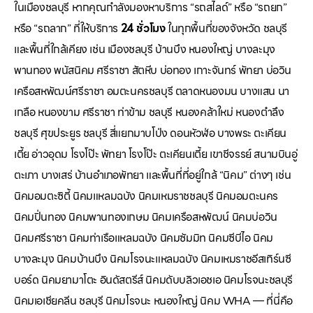
ในเมืองชลบุรี หากคุณกำลังมองหาบริการ “รถสไลด์” หรือ “รถยก”
หรือ “รถลาก” ที่ให้บริการ
24 ชั่วโมง
ในทุกพื้นที่ของจังหวัด ชลบุรี
และพื้นที่ใกล้เคียง เช่น เมืองชลบุรี บ้านบึง หนองใหญ่ บางละมุง
พานทอง พนัสนิคม ศรีราชา สัตหีบ บ่อทอง เกาะจันทร์ พัทยา บ่อวิน
เครือสหพัฒน์ศรีราชา อมตะนครชลบุรี ตลาดหนองมน บางแสน นา
เกลือ หนองขาม ศรีราชา ท่าข้าม ชลบุรี หนองคล้าใหม่ หนองตำลึง
ชลบุรี ศุขประยูร ชลบุรี สี่แยกมาบโป่ง ดอนหัวฬ่อ บางพระ ตะเคียน
เตี้ย อ่าวอุดม โรงโป๊ะ พัทยา โรงโป๊ะ ตะเคียนเตี้ย เขาชีจรรย์ สนามบินอู่
ตะเภา บางเสร่ บ้านอำเภอพัทยา และพื้นที่ที่อยู่ใกล้ “นิคม” ต่างๆ เช่น
นิคมอมตะซิตี้ นิคมแหลมฉบัง นิคมเหมราชชลบุรี นิคมอมตะนคร
นิคมปิ่นทอง นิคมพานทองเกษม นิคมเครือสหพัฒน์ นิคมบ่อวิน
นิคมศรีราชา นิคมท่าเรือแหลมฉบัง นิคมซัมมิท นิคมซีบีไอ นิคม
บางละมุง นิคมบ้านบึง นิคมโรจนะแหลมฉบัง นิคมเหมราชอีสเทิร์นซี
บอร์ด นิคมยามาโตะ อินดัสตรีส์ นิคมดับบลิวเอชเอ นิคมโรจนะชลบุรี
นิคมเอเชียคลีน ชลบุรี นิคมโรจนะ หนองใหญ่ นิคม WHA — ที่นี่คือ