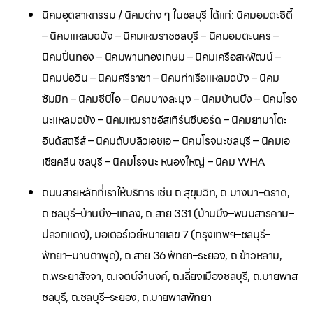
นิคมอุตสาหกรรม / นิคมต่าง ๆ ในชลบุรี ได้แก่: นิคมอมตะซิตี้
– นิคมแหลมฉบัง – นิคมเหมราชชลบุรี – นิคมอมตะนคร –
นิคมปิ่นทอง – นิคมพานทองเกษม – นิคมเครือสหพัฒน์ –
นิคมบ่อวิน – นิคมศรีราชา – นิคมท่าเรือแหลมฉบัง – นิคม
ซัมมิท – นิคมซีบีไอ – นิคมบางละมุง – นิคมบ้านบึง – นิคมโรจ
นะแหลมฉบัง – นิคมเหมราชอีสเทิร์นซีบอร์ด – นิคมยามาโตะ
อินดัสตรีส์ – นิคมดับบลิวเอชเอ – นิคมโรจนะชลบุรี – นิคมเอ
เชียคลีน ชลบุรี – นิคมโรจนะ หนองใหญ่ – นิคม WHA
ถนนสายหลักที่เราให้บริการ เช่น ถ.สุขุมวิท, ถ.บางนา–ตราด,
ถ.ชลบุรี–บ้านบึง–แกลง, ถ.สาย 331 (บ้านบึง–พนมสารคาม–
ปลวกแดง), มอเตอร์เวย์หมายเลข 7 (กรุงเทพฯ–ชลบุรี–
พัทยา–มาบตาพุด), ถ.สาย 36 พัทยา–ระยอง, ถ.ข้าวหลาม,
ถ.พระยาสัจจา, ถ.เจตน์จำนงค์, ถ.เลี่ยงเมืองชลบุรี, ถ.บายพาส
ชลบุรี, ถ.ชลบุรี–ระยอง, ถ.บายพาสพัทยา