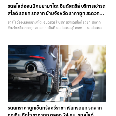
รถสไลด์ออนนิคมยามาโตะ อินดัสตรีส์ บริการเช่ารถ
สไลด์ รถยก รถลาก ข้ามจังหวัด ราคาถูก สะดวกทุก
พื้นที่ รถสไลด์ชลบุรี.com
รถสไลด์ออนนิคมยามาโตะ อินดัสตรีส์ บริการเช่ารถสไลด์ รถยก รถลาก
ข้ามจังหวัด ราคาถูก สะดวกทุกพื้นที่ รถสไลด์ชลบุรี.com — รถสไลด์ชลบุรี
บริการรถสไลด์ รถยก รถลาก 24 ชม. ราคาถูก ทั่วชลบุรี พัทยา และนิคม
อุต…
รถยกราคาถูกเซ็นทรัลศรีราชา เรียกรถยก รถลาก
ฉุกเฉิน ถึงไว ราคาถูก ตลอด 24 ชม. รถสไลด์