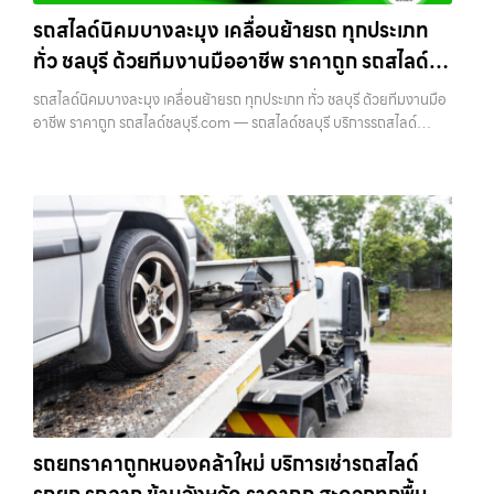
รถสไลด์นิคมบางละมุง เคลื่อนย้ายรถ ทุกประเภท
ทั่ว ชลบุรี ด้วยทีมงานมืออาชีพ ราคาถูก รถสไลด์
ชลบุรี.com
รถสไลด์นิคมบางละมุง เคลื่อนย้ายรถ ทุกประเภท ทั่ว ชลบุรี ด้วยทีมงานมือ
อาชีพ ราคาถูก รถสไลด์ชลบุรี.com — รถสไลด์ชลบุรี บริการรถสไลด์
รถยก รถลาก 24 ชม. ราคาถูก ทั่วชลบุรี พัทยา และนิคมอุตสาหกรรมใกล้
เคียง…
รถยกราคาถูกหนองคล้าใหม่ บริการเช่ารถสไลด์