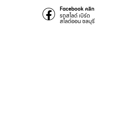
Facebook คลิก
รถสไลด์ เบิร์ด
สไลด์ออน ชลบุรี