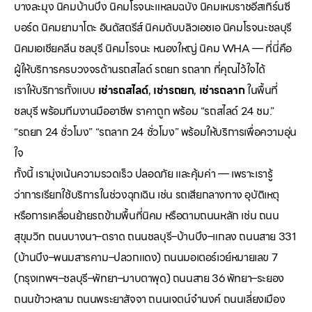
บางละมุง นิคมบ้านบึง นิคมโรจนะแหลมฉบัง นิคมเหมราชอีสเทิร์นซี
บอร์ด นิคมยามาโตะ อินดัสตรีส์ นิคมดับบลิวเอชเอ นิคมโรจนะชลบุรี
นิคมเอเชียคลีน ชลบุรี นิคมโรจนะ หนองใหญ่ นิคม WHA — ที่นี่คือ
ผู้ให้บริการครบวงจรด้านรถสไลด์ รถยก รถลาก ที่คุณไว้ใจได้
เราให้บริการทั้งแบบ
เช่ารถสไลด์
,
เช่ารถยก
,
เช่ารถลาก
ในพื้นที่
ชลบุรี พร้อมทีมงานมืออาชีพ ราคาถูก พร้อม “รถสไลด์ 24 ชม.”
“รถยก 24 ชั่วโมง” “รถลาก 24 ชั่วโมง” พร้อมให้บริการเพื่อความอุ่น
ใจ
ทั้งนี้ เรามุ่งเน้นความรวดเร็ว ปลอดภัย และคุ้มค่า — เพราะเรารู้
ว่าการเรียกใช้บริการในช่วงฉุกเฉิน เช่น รถเสียกลางทาง อุบัติเหตุ
หรือการเคลื่อนย้ายรถข้ามพื้นที่นิคม หรือตามถนนหลัก เช่น ถนน
สุขุมวิท ถนนบางนา–ตราด ถนนชลบุรี–บ้านบึง–แกลง ถนนสาย 331
(บ้านบึง–พนมสารคาม–ปลวกแดง) ถนนมอเตอร์เวย์หมายเลข 7
(กรุงเทพฯ–ชลบุรี–พัทยา–มาบตาพุด) ถนนสาย 36 พัทยา–ระยอง
ถนนข้าวหลาม ถนนพระยาสัจจา ถนนเจตน์จำนงค์ ถนนเลี่ยงเมือง