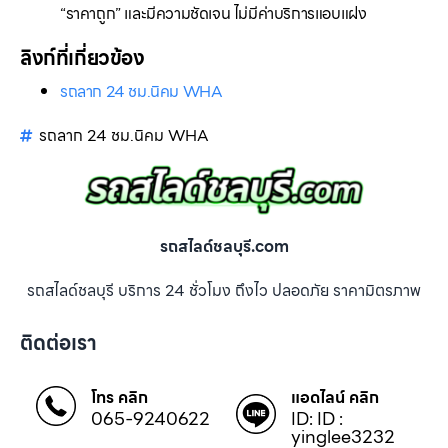
“ราคาถูก” และมีความชัดเจน ไม่มีค่าบริการแอบแฝง
ลิงก์ที่เกี่ยวข้อง
รถลาก 24 ชม.นิคม WHA
รถลาก 24 ชม.นิคม WHA
รถสไลด์ชลบุรี.com
รถสไลด์ชลบุรี บริการ 24 ชั่วโมง ถึงไว ปลอดภัย ราคามิตรภาพ
ติดต่อเรา
โทร คลิก
แอดไลน์ คลิก
065-9240622
ID: ID :
yinglee3232