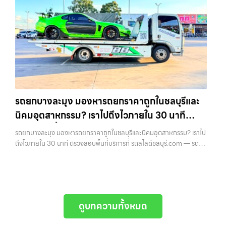
รถยกบางละมุง มองหารถยกราคาถูกในชลบุรีและ
นิคมอุตสาหกรรม? เราไปถึงไวภายใน 30 นาที
ตรวจสอบพื้นที่บริการที่ รถสไลด์ชลบุรี.com
รถยกบางละมุง มองหารถยกราคาถูกในชลบุรีและนิคมอุตสาหกรรม? เราไป
ถึงไวภายใน 30 นาที ตรวจสอบพื้นที่บริการที่ รถสไลด์ชลบุรี.com — รถ
สไลด์ชลบุรี บริการ 24 ชั่วโมง ถึงไว ปลอดภัย ราคามิตรภาพ รถยก
บางละมุง — มอง…
ดูบทความทั้งหมด