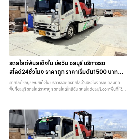
รถสไลด์พันสเด็จใน บ่อวิน ชลบุรี บริการรถ
สไลด์24ชั่วโมง ราคาถูก ราคาเริ่มต้น1500 บาท
0611483322
รถสไลด์ชลบุรี พันสเด็จใน บริการรถยกรถสไลด์24ชั่วโมงครอบคลุมทุก
พื้นที่ชลบุรี รถสไลด์ราคาถูก รถสไลด์ใกล้ฉัน รถสไลด์ชลบุรี.comพื้นที่ให้
บริการ: รวดเร็ว ครอบคลุมทั่วทั้งจังหวัดไม่ว่าคุณจะอยู่ที่ไหน เราพร้…