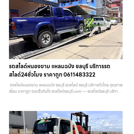
รถสไลด์หนองขาม แหลมฉบัง ชลบุรี บริการรถ
สไลด์24ชั่วโมง ราคาถูก 0611483322
รถสไลด์หนองขาม แหลมฉบัง ชลบุรี รถสไลด์ ชลบุรี บริการทั่วไทย คุณภาพ
เยี่ยม ราคาถูก รวดเร็วทันใจ รถสไลด์ชลบุรี.com — รถสไลด์ชลบุรี บริการ
รถสไลด์ รถยก รถลาก 24 ชม. ราคาถูก ทั่วชลบุรี หนองขาม แหลมฉบัง
ศรี…