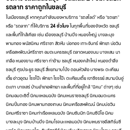
รถลาก ราคาถูกในชลบุรี
ในเมืองชลบุรี หากคุณกำลังมองหาบริการ “รถสไลด์” หรือ “รถยก”
หรือ “รถลาก” ที่ให้บริการ
24 ชั่วโมง
ในทุกพื้นที่ของจังหวัด ชลบุรี
และพื้นที่ใกล้เคียง เช่น เมืองชลบุรี บ้านบึง หนองใหญ่ บางละมุง
พานทอง พนัสนิคม ศรีราชา สัตหีบ บ่อทอง เกาะจันทร์ พัทยา บ่อวิน
เครือสหพัฒน์ศรีราชา อมตะนครชลบุรี ตลาดหนองมน บางแสน นา
เกลือ หนองขาม ศรีราชา ท่าข้าม ชลบุรี หนองคล้าใหม่ หนองตำลึง
ชลบุรี ศุขประยูร ชลบุรี สี่แยกมาบโป่ง ดอนหัวฬ่อ บางพระ ตะเคียน
เตี้ย อ่าวอุดม โรงโป๊ะ พัทยา โรงโป๊ะ ตะเคียนเตี้ย เขาชีจรรย์ สนามบินอู่
ตะเภา บางเสร่ บ้านอำเภอพัทยา และพื้นที่ที่อยู่ใกล้ “นิคม” ต่างๆ เช่น
นิคมอมตะซิตี้ นิคมแหลมฉบัง นิคมเหมราชชลบุรี นิคมอมตะนคร
นิคมปิ่นทอง นิคมพานทองเกษม นิคมเครือสหพัฒน์ นิคมบ่อวิน
นิคมศรีราชา นิคมท่าเรือแหลมฉบัง นิคมซัมมิท นิคมซีบีไอ นิคม
บางละมุง นิคมบ้านบึง นิคมโรจนะแหลมฉบัง นิคมเหมราชอีสเทิร์นซี