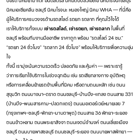
บอร์ด นิคมยามาโตะ อินดัสตรีส์ นิคมดับบลิวเอชเอ นิคมโรจนะชลบุรี
นิคมเอเชียคลีน ชลบุรี นิคมโรจนะ หนองใหญ่ นิคม WHA — ที่นี่คือ
ผู้ให้บริการครบวงจรด้านรถสไลด์ รถยก รถลาก ที่คุณไว้ใจได้
เราให้บริการทั้งแบบ
เช่ารถสไลด์
,
เช่ารถยก
,
เช่ารถลาก
ในพื้นที่
ชลบุรี พร้อมทีมงานมืออาชีพ ราคาถูก พร้อม “รถสไลด์ 24 ชม.”
“รถยก 24 ชั่วโมง” “รถลาก 24 ชั่วโมง” พร้อมให้บริการเพื่อความอุ่น
ใจ
ทั้งนี้ เรามุ่งเน้นความรวดเร็ว ปลอดภัย และคุ้มค่า — เพราะเรารู้
ว่าการเรียกใช้บริการในช่วงฉุกเฉิน เช่น รถเสียกลางทาง อุบัติเหตุ
หรือการเคลื่อนย้ายรถข้ามพื้นที่นิคม หรือตามถนนหลัก เช่น ถนน
สุขุมวิท ถนนบางนา–ตราด ถนนชลบุรี–บ้านบึง–แกลง ถนนสาย 331
(บ้านบึง–พนมสารคาม–ปลวกแดง) ถนนมอเตอร์เวย์หมายเลข 7
(กรุงเทพฯ–ชลบุรี–พัทยา–มาบตาพุด) ถนนสาย 36 พัทยา–ระยอง
ถนนข้าวหลาม ถนนพระยาสัจจา ถนนเจตน์จำนงค์ ถนนเลี่ยงเมือง
ชลบุรี ถนนบายพาสชลบุรี ถนนชลบุรี–ระยอง ถนนบายพาสพัทยา —