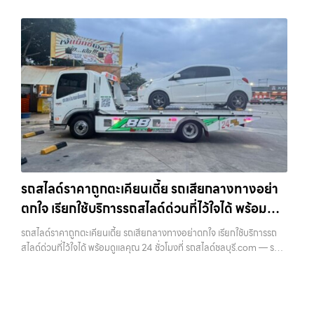
ใกล้เค…
รถสไลด์ราคาถูกตะเคียนเตี้ย รถเสียกลางทางอย่า
ตกใจ เรียกใช้บริการรถสไลด์ด่วนที่ไว้ใจได้ พร้อม
ดูแลคุณ 24 ชั่วโมงที่ รถสไลด์ชลบุรี.com
รถสไลด์ราคาถูกตะเคียนเตี้ย รถเสียกลางทางอย่าตกใจ เรียกใช้บริการรถ
สไลด์ด่วนที่ไว้ใจได้ พร้อมดูแลคุณ 24 ชั่วโมงที่ รถสไลด์ชลบุรี.com — รถ
สไลด์ชลบุรี บริการ 24 ชั่วโมง ถึงไว ปลอดภัย ราคามิตรภาพ รถสไลด์รา…