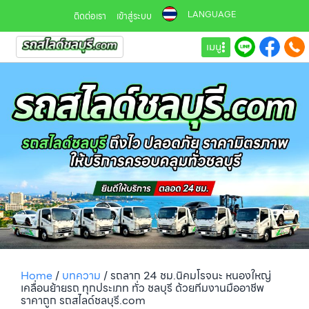
LANGUAGE
ติดต่อเรา
เข้าสู่ระบบ
เมนู
Home
/
บทความ
/
รถลาก 24 ชม.นิคมโรจนะ หนองใหญ่
เคลื่อนย้ายรถ ทุกประเภท ทั่ว ชลบุรี ด้วยทีมงานมืออาชีพ
ราคาถูก รถสไลด์ชลบุรี.com