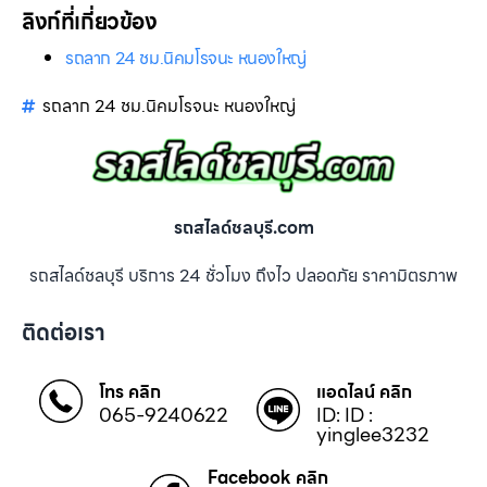
ลิงก์ที่เกี่ยวข้อง
รถลาก 24 ชม.นิคมโรจนะ หนองใหญ่
รถลาก 24 ชม.นิคมโรจนะ หนองใหญ่
รถสไลด์ชลบุรี.com
รถสไลด์ชลบุรี บริการ 24 ชั่วโมง ถึงไว ปลอดภัย ราคามิตรภาพ
ติดต่อเรา
โทร คลิก
แอดไลน์ คลิก
065-9240622
ID: ID :
yinglee3232
Facebook คลิก