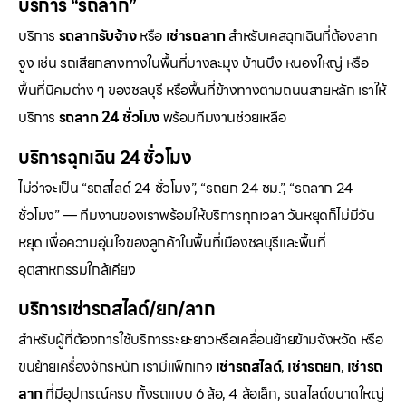
บริการ “รถลาก”
บริการ
รถลากรับจ้าง
หรือ
เช่ารถลาก
สำหรับเคสฉุกเฉินที่ต้องลาก
จูง เช่น รถเสียกลางทางในพื้นที่บางละมุง บ้านบึง หนองใหญ่ หรือ
พื้นที่นิคมต่าง ๆ ของชลบุรี หรือพื้นที่ข้างทางตามถนนสายหลัก เราให้
บริการ
รถลาก 24 ชั่วโมง
พร้อมทีมงานช่วยเหลือ
บริการฉุกเฉิน 24 ชั่วโมง
ไม่ว่าจะเป็น “รถสไลด์ 24 ชั่วโมง”, “รถยก 24 ชม.”, “รถลาก 24
ชั่วโมง” — ทีมงานของเราพร้อมให้บริการทุกเวลา วันหยุดก็ไม่มีวัน
หยุด เพื่อความอุ่นใจของลูกค้าในพื้นที่เมืองชลบุรีและพื้นที่
อุตสาหกรรมใกล้เคียง
บริการเช่ารถสไลด์/ยก/ลาก
สำหรับผู้ที่ต้องการใช้บริการระยะยาวหรือเคลื่อนย้ายข้ามจังหวัด หรือ
ขนย้ายเครื่องจักรหนัก เรามีแพ็กเกจ
เช่ารถสไลด์
,
เช่ารถยก
,
เช่ารถ
ลาก
ที่มีอุปกรณ์ครบ ทั้งรถแบบ 6 ล้อ, 4 ล้อเล็ก, รถสไลด์ขนาดใหญ่