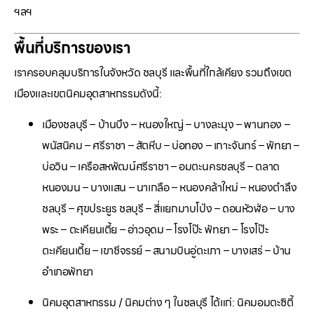
ฯลฯ
พื้นที่บริการของเรา
เราครอบคลุมบริการในจังหวัด ชลบุรี และพื้นที่ใกล้เคียง รวมถึงเขต
เมืองและเขตนิคมอุตสาหกรรมดังนี้:
เมืองชลบุรี – บ้านบึง – หนองใหญ่ – บางละมุง – พานทอง –
พนัสนิคม – ศรีราชา – สัตหีบ – บ่อทอง – เกาะจันทร์ – พัทยา –
บ่อวิน – เครือสหพัฒน์ศรีราชา – อมตะนครชลบุรี – ตลาด
หนองมน – บางแสน – นาเกลือ – หนองคล้าใหม่ – หนองตำลึง
ชลบุรี – ศุขประยูร ชลบุรี – สี่แยกมาบโป่ง – ดอนหัวฬ่อ – บาง
พระ – ตะเคียนเตี้ย – อ่าวอุดม – โรงโป๊ะ พัทยา – โรงโป๊ะ
ตะเคียนเตี้ย – เขาชีจรรย์ – สนามบินอู่ตะเภา – บางเสร่ – บ้าน
อำเภอพัทยา
นิคมอุตสาหกรรม / นิคมต่าง ๆ ในชลบุรี ได้แก่: นิคมอมตะซิตี้