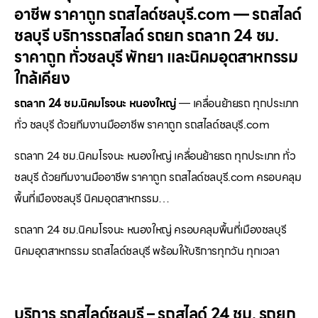
อาชีพ ราคาถูก รถสไลด์ชลบุรี.com — รถสไลด์
ชลบุรี บริการรถสไลด์ รถยก รถลาก 24 ชม.
ราคาถูก ทั่วชลบุรี พัทยา และนิคมอุตสาหกรรม
ใกล้เคียง
รถลาก 24 ชม.นิคมโรจนะ หนองใหญ่
— เคลื่อนย้ายรถ ทุกประเภท
ทั่ว ชลบุรี ด้วยทีมงานมืออาชีพ ราคาถูก รถสไลด์ชลบุรี.com
รถลาก 24 ชม.นิคมโรจนะ หนองใหญ่ เคลื่อนย้ายรถ ทุกประเภท ทั่ว
ชลบุรี ด้วยทีมงานมืออาชีพ ราคาถูก รถสไลด์ชลบุรี.com ครอบคลุม
พื้นที่เมืองชลบุรี นิคมอุตสาหกรรม…
รถลาก 24 ชม.นิคมโรจนะ หนองใหญ่ ครอบคลุมพื้นที่เมืองชลบุรี
นิคมอุตสาหกรรม รถสไลด์ชลบุรี พร้อมให้บริการทุกวัน ทุกเวลา
บริการ รถสไลด์ชลบุรี – รถสไลด์ 24 ชม. รถยก