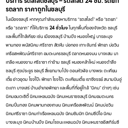
บริการ รถสไลด์ชลบุรี – รถสไลด์ 24 ชม. รถยก
รถลาก ราคาถูกในชลบุรี
ในเมืองชลบุรี หากคุณกำลังมองหาบริการ “รถสไลด์” หรือ “รถยก”
หรือ “รถลาก” ที่ให้บริการ
24 ชั่วโมง
ในทุกพื้นที่ของจังหวัด ชลบุรี
และพื้นที่ใกล้เคียง เช่น เมืองชลบุรี บ้านบึง หนองใหญ่ บางละมุง
พานทอง พนัสนิคม ศรีราชา สัตหีบ บ่อทอง เกาะจันทร์ พัทยา บ่อวิน
เครือสหพัฒน์ศรีราชา อมตะนครชลบุรี ตลาดหนองมน บางแสน นา
เกลือ หนองขาม ศรีราชา ท่าข้าม ชลบุรี หนองคล้าใหม่ หนองตำลึง
ชลบุรี ศุขประยูร ชลบุรี สี่แยกมาบโป่ง ดอนหัวฬ่อ บางพระ ตะเคียน
เตี้ย อ่าวอุดม โรงโป๊ะ พัทยา โรงโป๊ะ ตะเคียนเตี้ย เขาชีจรรย์ สนามบินอู่
ตะเภา บางเสร่ บ้านอำเภอพัทยา และพื้นที่ที่อยู่ใกล้ “นิคม” ต่างๆ เช่น
นิคมอมตะซิตี้ นิคมแหลมฉบัง นิคมเหมราชชลบุรี นิคมอมตะนคร
นิคมปิ่นทอง นิคมพานทองเกษม นิคมเครือสหพัฒน์ นิคมบ่อวิน
นิคมศรีราชา นิคมท่าเรือแหลมฉบัง นิคมซัมมิท นิคมซีบีไอ นิคม
บางละมุง นิคมบ้านบึง นิคมโรจนะแหลมฉบัง นิคมเหมราชอีสเทิร์นซี