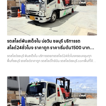
รถสไลด์พันสเด็จใน บ่อวิน ชลบุรี บริการรถ
สไลด์24ชั่วโมง ราคาถูก ราคาเริ่มต้น1500 บาท
0611483322
รถสไลด์ชลบุรี พันสเด็จใน บริการรถยกรถสไลด์24ชั่วโมงครอบคลุมทุก
พื้นที่ชลบุรี รถสไลด์ราคาถูก รถสไลด์ใกล้ฉัน รถสไลด์ชลบุรี.comพื้นที่ให้
บริการ: รวดเร็ว ครอบคลุมทั่วทั้งจังหวัดไม่ว่าคุณจะอยู่ที่ไหน เราพร้…