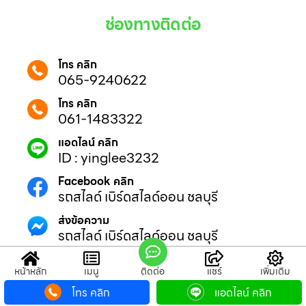
ช่องทางติดต่อ
โทร คลิก
065-9240622
โทร คลิก
061-1483322
แอดไลน์ คลิก
ID : yinglee3232
Facebook คลิก
รถสไลด์ เบิร์ดสไลด์ออน ชลบุรี
ส่งข้อความ
รถสไลด์ เบิร์ดสไลด์ออน ชลบุรี
TIKTOK
bird_slide_on
หน้าหลัก
เมนู
ติดต่อ
แชร์
เพิ่มเติม
โทร คลิก
แอดไลน์ คลิก