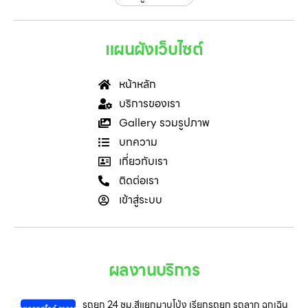
แผนผังเว็บไซต์
หน้าหลัก
บริการของเรา
Gallery รวมรูปภาพ
บทความ
เกี่ยวกับเรา
ติดต่อเรา
เข้าสู่ระบบ
ผลงานบริการ
รถยก 24 ชม.สี่แยกมาบโป่ง เรียกรถยก รถลาก ฉุกเฉิน