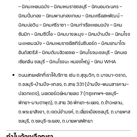
– นิคมแหลมฉบัง – นิคมเหมราชชลบุรี – นิคมอมตะนคร –
นิคมปิ่นทอง – นิคมพานทองเกษม – นิคมเครือสหพัฒน์ –
นิคมบ่อวิน – นิคมศรีราชา – นิคมท่าเรือแหลมฉบัง – นิคม
ซัมมิท – นิคมซีบีไอ – นิคมบางละมุง – นิคมบ้านบึง – นิคมโรจ
นะแหลมฉบัง – นิคมเหมราชอีสเทิร์นซีบอร์ด – นิคมยามาโตะ
อินดัสตรีส์ – นิคมดับบลิวเอชเอ – นิคมโรจนะชลบุรี – นิคมเอ
เชียคลีน ชลบุรี – นิคมโรจนะ หนองใหญ่ – นิคม WHA
ถนนสายหลักที่เราให้บริการ เช่น ถ.สุขุมวิท, ถ.บางนา–ตราด,
ถ.ชลบุรี–บ้านบึง–แกลง, ถ.สาย 331 (บ้านบึง–พนมสารคาม–
ปลวกแดง), มอเตอร์เวย์หมายเลข 7 (กรุงเทพฯ–ชลบุรี–
พัทยา–มาบตาพุด), ถ.สาย 36 พัทยา–ระยอง, ถ.ข้าวหลาม,
ถ.พระยาสัจจา, ถ.เจตน์จำนงค์, ถ.เลี่ยงเมืองชลบุรี, ถ.บายพาส
ชลบุรี, ถ.ชลบุรี–ระยอง, ถ.บายพาสพัทยา
ทำไมต้องเลือกเรา