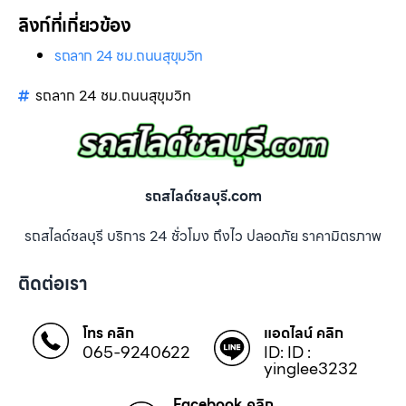
ลิงก์ที่เกี่ยวข้อง
รถลาก 24 ชม.ถนนสุขุมวิท
รถลาก 24 ชม.ถนนสุขุมวิท
รถสไลด์ชลบุรี.com
รถสไลด์ชลบุรี บริการ 24 ชั่วโมง ถึงไว ปลอดภัย ราคามิตรภาพ
ติดต่อเรา
โทร คลิก
แอดไลน์ คลิก
065-9240622
ID: ID :
yinglee3232
Facebook คลิก