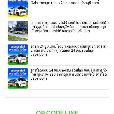
ถึงไว ราคาถูก ตลอด 24 ชม. รถสไลด์ชลบุรี.com
รถยกราคาถูกถนนเจตน์จำนงค์ ไม่ว่าจะมอเตอร์เวย์หรือ
สายสุขุมวิท รถสไลด์ชลบุรีพร้อมสแตนบายช่วยคุณทุก
เส้นทาง ติดต่อเราได้ที่ รถสไลด์ชลบุรี.com
รถยก 24 ชม.นิคมโรจนะแหลมฉบัง เรียกรถยก รถลาก
ฉุกเฉิน ถึงไว ราคาถูก ตลอด 24 ชม. รถสไลด์
ชลบุรี.com
รถสไลด์ออน 24 ชม.บางแสน รถสไลด์ ชลบุรี บริการทั่ว
ไทย คุณภาพเยี่ยม ราคาถูก การันตีความพอใจ รถสไลด์
ชลบุรี.com
QR CODE LINE