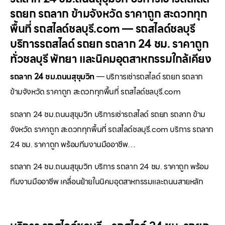
รถยก รถลาก ข้ามจังหวัด ราคาถูก สะดวกทุก
พื้นที่ รถสไลด์ชลบุรี.com — รถสไลด์ชลบุรี
บริการรถสไลด์ รถยก รถลาก 24 ชม. ราคาถูก
ทั่วชลบุรี พัทยา และนิคมอุตสาหกรรมใกล้เคียง
รถลาก 24 ชม.ถนนสุขุมวิท
— บริการเช่ารถสไลด์ รถยก รถลาก
ข้ามจังหวัด ราคาถูก สะดวกทุกพื้นที่ รถสไลด์ชลบุรี.com
รถลาก 24 ชม.ถนนสุขุมวิท บริการเช่ารถสไลด์ รถยก รถลาก ข้าม
จังหวัด ราคาถูก สะดวกทุกพื้นที่ รถสไลด์ชลบุรี.com บริการ รถลาก
24 ชม. ราคาถูก พร้อมทีมงานมืออาชีพ…
รถลาก 24 ชม.ถนนสุขุมวิท บริการ รถลาก 24 ชม. ราคาถูก พร้อม
ทีมงานมืออาชีพ เคลื่อนย้ายในนิคมอุตสาหกรรมและถนนสายหลัก