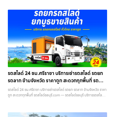
เคียง…
รถสไลด์ 24 ชม.ศรีราชา บริการเช่ารถสไลด์ รถยก
รถลาก ข้ามจังหวัด ราคาถูก สะดวกทุกพื้นที่ รถ
สไลด์ชลบุรี.com
รถสไลด์ 24 ชม.ศรีราชา บริการเช่ารถสไลด์ รถยก รถลาก ข้ามจังหวัด ราคา
ถูก สะดวกทุกพื้นที่ รถสไลด์ชลบุรี.com — รถสไลด์ชลบุรี บริการรถสไลด์
รถยก รถลาก 24 ชม. ราคาถูก ทั่วชลบุรี พัทยา และนิคมอุตสาหกรรมใกล้
เ…