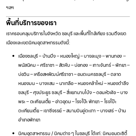
ฯลฯ
พื้นที่บริการของเรา
เราครอบคลุมบริการในจังหวัด ชลบุรี และพื้นที่ใกล้เคียง รวมถึงเขต
เมืองและเขตนิคมอุตสาหกรรมดังนี้:
เมืองชลบุรี – บ้านบึง – หนองใหญ่ – บางละมุง – พานทอง –
พนัสนิคม – ศรีราชา – สัตหีบ – บ่อทอง – เกาะจันทร์ – พัทยา –
บ่อวิน – เครือสหพัฒน์ศรีราชา – อมตะนครชลบุรี – ตลาด
หนองมน – บางแสน – นาเกลือ – หนองคล้าใหม่ – หนองตำลึง
ชลบุรี – ศุขประยูร ชลบุรี – สี่แยกมาบโป่ง – ดอนหัวฬ่อ – บาง
พระ – ตะเคียนเตี้ย – อ่าวอุดม – โรงโป๊ะ พัทยา – โรงโป๊ะ
ตะเคียนเตี้ย – เขาชีจรรย์ – สนามบินอู่ตะเภา – บางเสร่ – บ้าน
อำเภอพัทยา
นิคมอุตสาหกรรม / นิคมต่าง ๆ ในชลบุรี ได้แก่: นิคมอมตะซิตี้