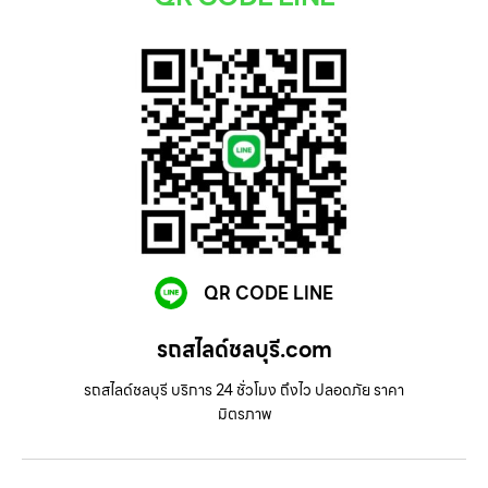
QR CODE LINE
รถสไลด์ชลบุรี.com
รถสไลด์ชลบุรี บริการ 24 ชั่วโมง ถึงไว ปลอดภัย ราคา
มิตรภาพ