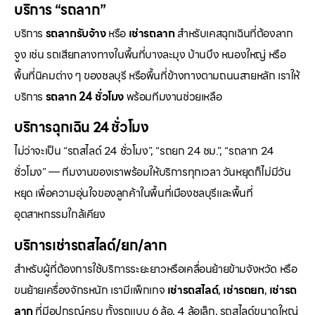
บริการ “รถลาก”
บริการ
รถลากรับจ้าง
หรือ
เช่ารถลาก
สำหรับเคสฉุกเฉินที่ต้องลาก
จูง เช่น รถเสียกลางทางในพื้นที่บางละมุง บ้านบึง หนองใหญ่ หรือ
พื้นที่นิคมต่าง ๆ ของชลบุรี หรือพื้นที่ข้างทางตามถนนสายหลัก เราให้
บริการ
รถลาก 24 ชั่วโมง
พร้อมทีมงานช่วยเหลือ
บริการฉุกเฉิน 24 ชั่วโมง
ไม่ว่าจะเป็น “รถสไลด์ 24 ชั่วโมง”, “รถยก 24 ชม.”, “รถลาก 24
ชั่วโมง” — ทีมงานของเราพร้อมให้บริการทุกเวลา วันหยุดก็ไม่มีวัน
หยุด เพื่อความอุ่นใจของลูกค้าในพื้นที่เมืองชลบุรีและพื้นที่
อุตสาหกรรมใกล้เคียง
บริการเช่ารถสไลด์/ยก/ลาก
สำหรับผู้ที่ต้องการใช้บริการระยะยาวหรือเคลื่อนย้ายข้ามจังหวัด หรือ
ขนย้ายเครื่องจักรหนัก เรามีแพ็กเกจ
เช่ารถสไลด์
,
เช่ารถยก
,
เช่ารถ
ลาก
ที่มีอุปกรณ์ครบ ทั้งรถแบบ 6 ล้อ, 4 ล้อเล็ก, รถสไลด์ขนาดใหญ่