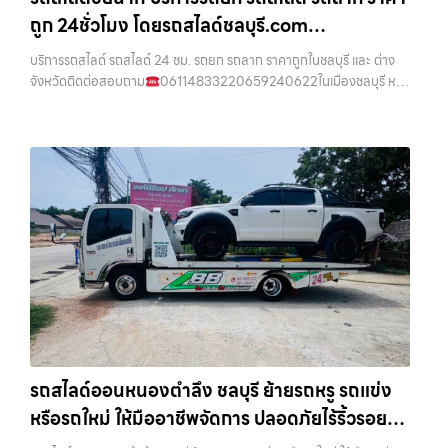
ถูก 24ชั่วโมง โดยรถสไลด์ชลบุรี.com
0611483322
บริการรถสไลด์ รถสไลด์ 24 ชม. รถยก รถลาก ราคาถูกในชลบุรี และ ต่าง
จังหวัดติดต่อสอบถาม
06114833220659240622ในเมืองชลบุรี หาก
คุณกำลังมองหาบริการ “รถสไลด์” หรือ “รถยก” หรือ “รถลาก” ที่ให้
บริการ 24 ชั่วโมง…
รถสไลด์ออนหนองตำลึง ชลบุรี ย้ายรถหรู รถแข่ง
หรือรถใหม่ ให้มืออาชีพจัดการ ปลอดภัยไร้ริ้วรอยใน
ราคามิตรภาพ คลิกเลย รถสไลด์ชลบุรี.com