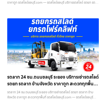
ราคาถูก รถสไลด์ชลบุรี.com — รถสไลด์ชลบุรี บริการรถสไลด์ รถยก รถ
ลาก 24 ชม. ราคาถูก ทั่วชลบุรี พัทยา และนิคมอุตสาหกรรมใกล้เคียง รถ
สไลด์ออนเ…
รถลาก 24 ชม.ถนนชลบุรี ระยอง บริการเช่ารถสไลด์
รถยก รถลาก ข้ามจังหวัด ราคาถูก สะดวกทุกพื้นที่
รถสไลด์ชลบุรี.com
รถลาก 24 ชม.ถนนชลบุรี ระยอง บริการเช่ารถสไลด์ รถยก รถลาก ข้าม
จังหวัด ราคาถูก สะดวกทุกพื้นที่ รถสไลด์ชลบุรี.com — รถสไลด์ชลบุรี
บริการรถสไลด์ รถยก รถลาก 24 ชม. ราคาถูก ทั่วชลบุรี พัทยา และนิคม
อุตสาหกรร…