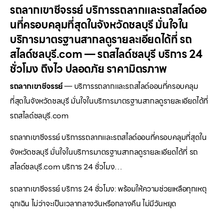
รถลากเขาชีจรรย์ บริการรถลากและรถสไลด์ออ
นที่ครอบคลุมที่สุดในจังหวัดชลบุรี มั่นใจใน
บริการมาตรฐานสากลดูรายละเอียดได้ที่ รถ
สไลด์ชลบุรี.com — รถสไลด์ชลบุรี บริการ 24
ชั่วโมง ถึงไว ปลอดภัย ราคามิตรภาพ
รถลากเขาชีจรรย์
— บริการรถลากและรถสไลด์ออนที่ครอบคลุม
ที่สุดในจังหวัดชลบุรี มั่นใจในบริการมาตรฐานสากลดูรายละเอียดได้ที่
รถสไลด์ชลบุรี.com
รถลากเขาชีจรรย์ บริการรถลากและรถสไลด์ออนที่ครอบคลุมที่สุดใน
จังหวัดชลบุรี มั่นใจในบริการมาตรฐานสากลดูรายละเอียดได้ที่ รถ
สไลด์ชลบุรี.com บริการ 24 ชั่วโมง…
รถลากเขาชีจรรย์ บริการ 24 ชั่วโมง: พร้อมให้ความช่วยเหลือทุกเหตุ
ฉุกเฉิน ไม่ว่าจะเป็นเวลากลางวันหรือกลางคืน ไม่มีวันหยุด