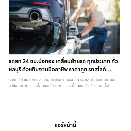
รถยก 24 ชม.บ่อทอง เคลื่อนย้ายรถ ทุกประเภท ทั่ว
ชลบุรี ด้วยทีมงานมืออาชีพ ราคาถูก รถสไลด์
ชลบุรี.com
รถยก 24 ชม.บ่อทอง เคลื่อนย้ายรถ ทุกประเภท ทั่ว ชลบุรี ด้วยทีมงานมือ
อาชีพ ราคาถูก รถสไลด์ชลบุรี.com — รถสไลด์ชลบุรี บริการรถสไลด์
รถยก รถลาก 24 ชม. ราคาถูก ทั่วชลบุรี พัทยา และนิคมอุตสาหกรรมใกล้
เคียง ร…
แชร์หน้านี้