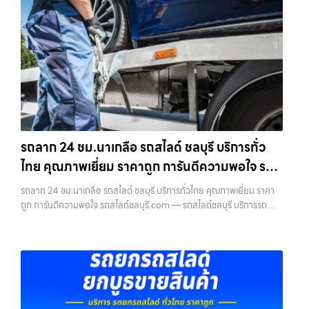
รถลาก 24 ชม.นาเกลือ รถสไลด์ ชลบุรี บริการทั่ว
ไทย คุณภาพเยี่ยม ราคาถูก การันตีความพอใจ รถ
สไลด์ชลบุรี.com
รถลาก 24 ชม.นาเกลือ รถสไลด์ ชลบุรี บริการทั่วไทย คุณภาพเยี่ยม ราคา
ถูก การันตีความพอใจ รถสไลด์ชลบุรี.com — รถสไลด์ชลบุรี บริการรถ
สไลด์ รถยก รถลาก 24 ชม. ราคาถูก ทั่วชลบุรี พัทยา และนิคมอุตสาหกรรม
ใกล้เค…