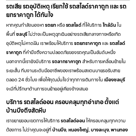
รถเสีย รถอุบัติเหตุ เรียกใช้ รถสไลด์ราคาถูก และ รถ
ยกราคาถูก ได้ทันใจ
หากคุณกำลังมองหา
รถยก
หรือ
รถสไลด์
ที่ให้บริการ
ใกล้ฉัน
ใน
พื้นที่
ชลบุรี
ไม่ว่าจะเป็นเหตุฉุกเฉินอย่างรถเสียกลางทางหรือเกิด
อุบัติเหตุไม่คาดฝัน เราพร้อมให้บริการ
รถยกราคาถูก
และ
รถสไลด์
ราคาถูก
ที่คำนึงถึงความปลอดภัยของรถคุณเป็นอันดับหนึ่ง
นอกจากนี้เรายังมีบริการ
รถลากราคาถูก
สำหรับการเคลื่อนย้ายใน
ระยะสั้น ทีมงานระดับมืออาชีพของเราพร้อมสแตนบายรอรับสาย
ตลอด 24 ชั่วโมง เพื่อให้คุณมั่นใจว่าทุกการเดินทางใน
เมืองชลบุรี
จะมีที่ปรึกษาด้านการขนย้ายอยู่เคียงข้างเสมอ
บริการ รถสไลด์ออน ครอบคลุมทุกอำเภอ ตั้งแต่
บ้านบึงถึงสัตหีบ
เราขยายขอบเขตการให้บริการ
รถสไลด์ออน
ให้ครอบคลุมทุกความ
ต้องการ ไม่ว่าคุณจะอยู่ที่
บ้านบึง
,
หนองใหญ่
,
บางละมุง
,
พานทอง