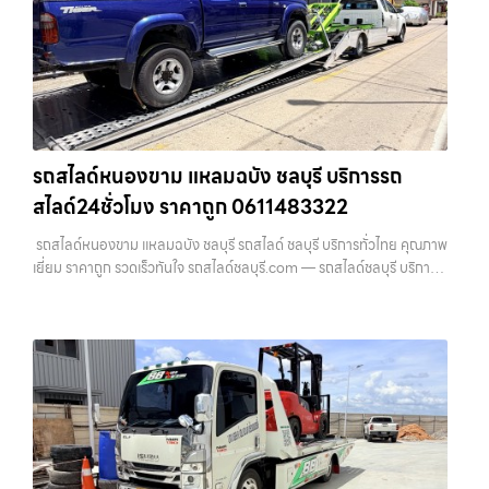
รถสไลด์หนองขาม แหลมฉบัง ชลบุรี บริการรถ
สไลด์24ชั่วโมง ราคาถูก 0611483322
รถสไลด์หนองขาม แหลมฉบัง ชลบุรี รถสไลด์ ชลบุรี บริการทั่วไทย คุณภาพ
เยี่ยม ราคาถูก รวดเร็วทันใจ รถสไลด์ชลบุรี.com — รถสไลด์ชลบุรี บริการ
รถสไลด์ รถยก รถลาก 24 ชม. ราคาถูก ทั่วชลบุรี หนองขาม แหลมฉบัง
ศรี…