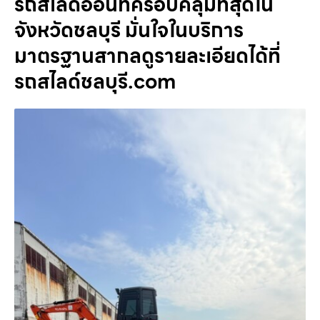
รถสไลด์ออนที่ครอบคลุมที่สุดใน
จังหวัดชลบุรี มั่นใจในบริการ
มาตรฐานสากลดูรายละเอียดได้ที่
รถสไลด์ชลบุรี.com