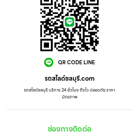
QR CODE LINE
รถสไลด์ชลบุรี.com
รถสไลด์ชลบุรี บริการ 24 ชั่วโมง ถึงไว ปลอดภัย ราคา
มิตรภาพ
ช่องทางติดต่อ