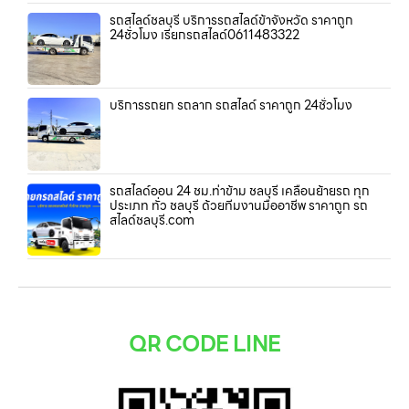
รถสไลด์ชลบุรี บริการรถสไลด์ข้าจังหวัด ราคาถูก
24ชั่วโมง เรียกรถสไลด์0611483322
บริการรถยก รถลาก รถสไลด์ ราคาถูก 24ชั่วโมง
รถสไลด์ออน 24 ชม.ท่าข้าม ชลบุรี เคลื่อนย้ายรถ ทุก
ประเภท ทั่ว ชลบุรี ด้วยทีมงานมืออาชีพ ราคาถูก รถ
สไลด์ชลบุรี.com
QR CODE LINE