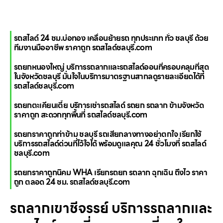
รถสไลด์ 24 ชม.บ่อทอง เคลื่อนย้ายรถ ทุกประเภท ทั่ว ชลบุรี ด้วย
ทีมงานมืออาชีพ ราคาถูก รถสไลด์ชลบุรี.com
รถยกหนองใหญ่ บริการรถลากและรถสไลด์ออนที่ครอบคลุมที่สุด
ในจังหวัดชลบุรี มั่นใจในบริการมาตรฐานสากลดูรายละเอียดได้ที่
รถสไลด์ชลบุรี.com
รถยกตะเคียนเตี้ย บริการเช่ารถสไลด์ รถยก รถลาก ข้ามจังหวัด
ราคาถูก สะดวกทุกพื้นที่ รถสไลด์ชลบุรี.com
รถยกราคาถูกท่าข้าม ชลบุรี รถเสียกลางทางอย่าตกใจ เรียกใช้
บริการรถสไลด์ด่วนที่ไว้ใจได้ พร้อมดูแลคุณ 24 ชั่วโมงที่ รถสไลด์
ชลบุรี.com
รถยกราคาถูกนิคม WHA เรียกรถยก รถลาก ฉุกเฉิน ถึงไว ราคา
ถูก ตลอด 24 ชม. รถสไลด์ชลบุรี.com
รถลากเขาชีจรรย์ บริการรถลากและ