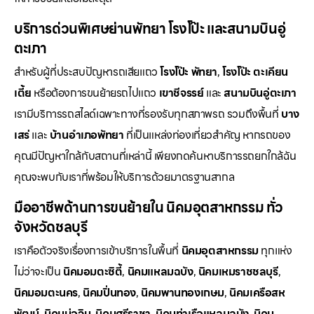
บริการด่วนพิเศษย่านพัทยา โรงโป๊ะ และสนามบินอู่
ตะเภา
สำหรับผู้ที่ประสบปัญหารถเสียแถว
โรงโป๊ะ พัทยา
,
โรงโป๊ะ ตะเคียน
เตี้ย
หรือต้องการขนย้ายรถไปแถว
เขาชีจรรย์
และ
สนามบินอู่ตะเภา
เรามีบริการรถสไลด์เฉพาะทางที่รองรับทุกสภาพรถ รวมถึงพื้นที่
บาง
เสร่
และ
บ้านอำเภอพัทยา
ที่เป็นแหล่งท่องเที่ยวสำคัญ หากรถของ
คุณมีปัญหาใกล้กับสถานที่เหล่านี้ เพียงกดค้นหาบริการรถยกใกล้ฉัน
คุณจะพบกับเราที่พร้อมให้บริการด้วยมาตรฐานสากล
มืออาชีพด้านการขนย้ายใน นิคมอุตสาหกรรม ทั่ว
จังหวัดชลบุรี
เราคือตัวจริงเรื่องการเข้าบริการในพื้นที่
นิคมอุตสาหกรรม
ทุกแห่ง
ไม่ว่าจะเป็น
นิคมอมตะซิตี้
,
นิคมแหลมฉบัง
,
นิคมเหมราชชลบุรี
,
นิคมอมตะนคร
,
นิคมปิ่นทอง
,
นิคมพานทองเกษม
,
นิคมเครือสห
พัฒน์
,
นิคมบ่อวิน
,
นิคมศรีราชา
,
นิคมท่าเรือแหลมฉบัง
,
นิคม