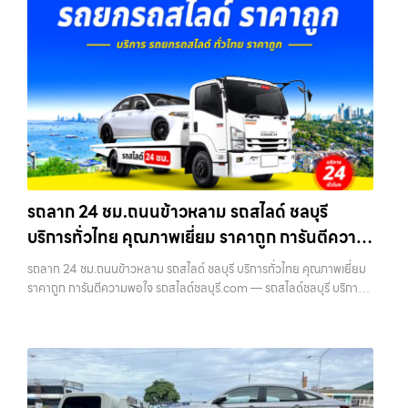
รถลาก 24 ชม.ถนนข้าวหลาม รถสไลด์ ชลบุรี
บริการทั่วไทย คุณภาพเยี่ยม ราคาถูก การันตีความ
พอใจ รถสไลด์ชลบุรี.com
รถลาก 24 ชม.ถนนข้าวหลาม รถสไลด์ ชลบุรี บริการทั่วไทย คุณภาพเยี่ยม
ราคาถูก การันตีความพอใจ รถสไลด์ชลบุรี.com — รถสไลด์ชลบุรี บริการ
รถสไลด์ รถยก รถลาก 24 ชม. ราคาถูก ทั่วชลบุรี พัทยา และนิคมอุตสาหกร
รมใก…