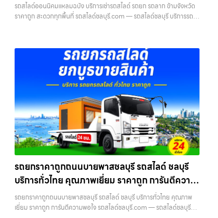
รถสไลด์ชลบุรี.com
รถสไลด์ออนนิคมแหลมฉบัง บริการเช่ารถสไลด์ รถยก รถลาก ข้ามจังหวัด
ราคาถูก สะดวกทุกพื้นที่ รถสไลด์ชลบุรี.com — รถสไลด์ชลบุรี บริการรถ
สไลด์ รถยก รถลาก 24 ชม. ราคาถูก ทั่วชลบุรี พัทยา และนิคมอุตสาหกรรม
ใกล้…
รถยกราคาถูกถนนบายพาสชลบุรี รถสไลด์ ชลบุรี
บริการทั่วไทย คุณภาพเยี่ยม ราคาถูก การันตีความ
พอใจ รถสไลด์ชลบุรี.com
รถยกราคาถูกถนนบายพาสชลบุรี รถสไลด์ ชลบุรี บริการทั่วไทย คุณภาพ
เยี่ยม ราคาถูก การันตีความพอใจ รถสไลด์ชลบุรี.com — รถสไลด์ชลบุรี
บริการรถสไลด์ รถยก รถลาก 24 ชม. ราคาถูก ทั่วชลบุรี พัทยา และนิคม