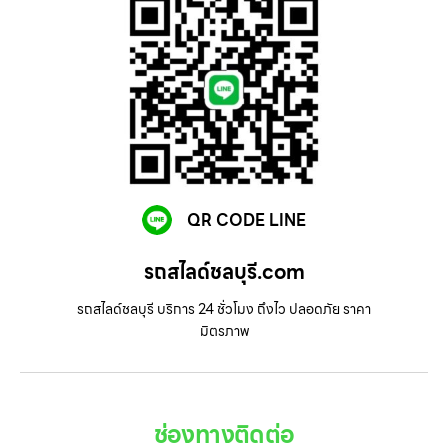
QR CODE LINE
รถสไลด์ชลบุรี.com
รถสไลด์ชลบุรี บริการ 24 ชั่วโมง ถึงไว ปลอดภัย ราคา
มิตรภาพ
ช่องทางติดต่อ