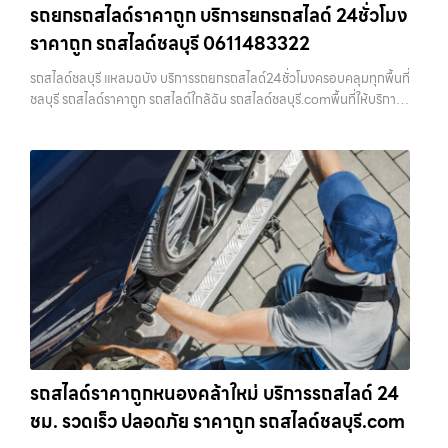
รถยกรถสไลด์ราคาถูก บริการยกรถสไลด์ 24ชั่วโมง
ราคาถูก รถสไลด์ชลบุรี 0611483322
รถสไลด์ชลบุรี แหลมฉบัง บริการรถยกรถสไลด์24ชั่วโมงครอบคลุมทุกพื้นที่
ชลบุรี รถสไลด์ราคาถูก รถสไลด์ใกล้ฉัน รถสไลด์ชลบุรี.comพื้นที่ให้บริการ:
รวดเร็ว ครอบคลุมทั่วทั้งจังหวัดไม่ว่าคุณจะอยู่ที่ไหน เราพร้อม…
รถสไลด์ราคาถูกหนองคล้าใหม่ บริการรถสไลด์ 24
ชม. รวดเร็ว ปลอดภัย ราคาถูก รถสไลด์ชลบุรี.com