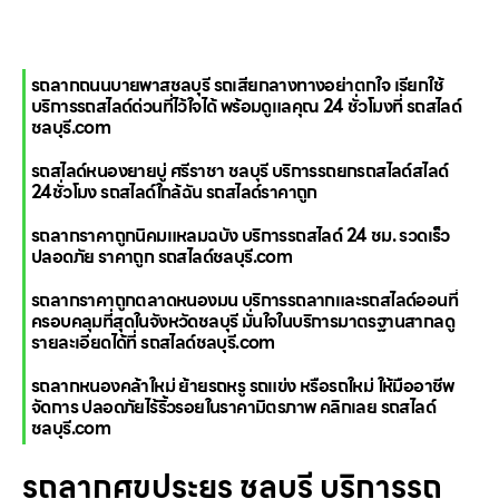
รถลากถนนบายพาสชลบุรี รถเสียกลางทางอย่าตกใจ เรียกใช้
บริการรถสไลด์ด่วนที่ไว้ใจได้ พร้อมดูแลคุณ 24 ชั่วโมงที่ รถสไลด์
ชลบุรี.com
รถสไลด์หนองยายบู่ ศรีราชา ชลบุรี บริการรถยกรถสไลด์สไลด์
24ชั่วโมง รถสไลด์ใกล้ฉัน รถสไลด์ราคาถูก
รถลากราคาถูกนิคมแหลมฉบัง บริการรถสไลด์ 24 ชม. รวดเร็ว
ปลอดภัย ราคาถูก รถสไลด์ชลบุรี.com
รถลากราคาถูกตลาดหนองมน บริการรถลากและรถสไลด์ออนที่
ครอบคลุมที่สุดในจังหวัดชลบุรี มั่นใจในบริการมาตรฐานสากลดู
รายละเอียดได้ที่ รถสไลด์ชลบุรี.com
รถลากหนองคล้าใหม่ ย้ายรถหรู รถแข่ง หรือรถใหม่ ให้มืออาชีพ
จัดการ ปลอดภัยไร้ริ้วรอยในราคามิตรภาพ คลิกเลย รถสไลด์
ชลบุรี.com
รถลากศุขประยูร ชลบุรี บริการรถ