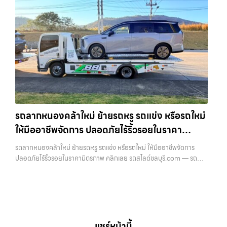
รถลากหนองคล้าใหม่ ย้ายรถหรู รถแข่ง หรือรถใหม่
ให้มืออาชีพจัดการ ปลอดภัยไร้ริ้วรอยในราคา
มิตรภาพ คลิกเลย รถสไลด์ชลบุรี.com
รถลากหนองคล้าใหม่ ย้ายรถหรู รถแข่ง หรือรถใหม่ ให้มืออาชีพจัดการ
ปลอดภัยไร้ริ้วรอยในราคามิตรภาพ คลิกเลย รถสไลด์ชลบุรี.com — รถ
สไลด์ชลบุรี บริการ 24 ชั่วโมง ถึงไว ปลอดภัย ราคามิตรภาพ รถลากหนอง
คล้าใหม่ —…
แชร์หน้านี้