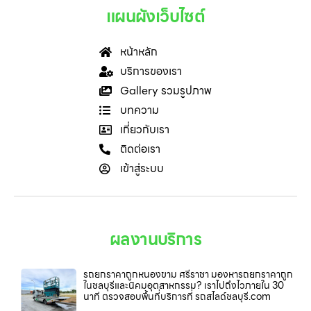
แผนผังเว็บไซต์
หน้าหลัก
บริการของเรา
Gallery รวมรูปภาพ
บทความ
เกี่ยวกับเรา
ติดต่อเรา
เข้าสู่ระบบ
ผลงานบริการ
รถยกราคาถูกหนองขาม ศรีราชา มองหารถยกราคาถูก
ในชลบุรีและนิคมอุตสาหกรรม? เราไปถึงไวภายใน 30
นาที ตรวจสอบพื้นที่บริการที่ รถสไลด์ชลบุรี.com