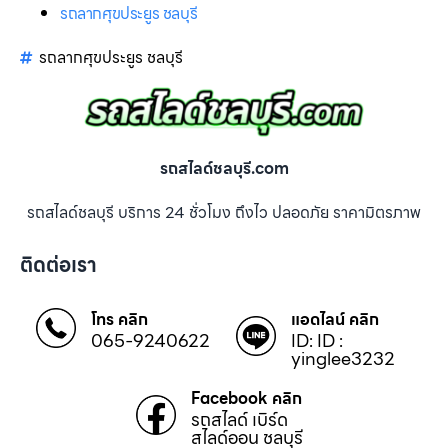
รถลากศุขประยูร ชลบุรี
รถลากศุขประยูร ชลบุรี
รถสไลด์ชลบุรี.com
รถสไลด์ชลบุรี บริการ 24 ชั่วโมง ถึงไว ปลอดภัย ราคามิตรภาพ
ติดต่อเรา
โทร คลิก
แอดไลน์ คลิก
065-9240622
ID: ID :
yinglee3232
Facebook คลิก
รถสไลด์ เบิร์ด
สไลด์ออน ชลบุรี