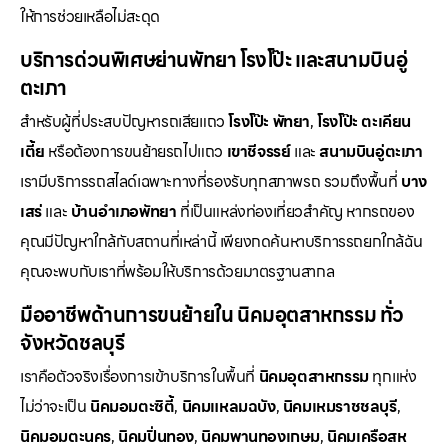
ให้การช่วยเหลือไม่สะดุด
บริการด่วนพิเศษย่านพัทยา โรงโป๊ะ และสนามบินอู่
ตะเภา
สำหรับผู้ที่ประสบปัญหารถเสียแถว
โรงโป๊ะ พัทยา
,
โรงโป๊ะ ตะเคียน
เตี้ย
หรือต้องการขนย้ายรถไปแถว
เขาชีจรรย์
และ
สนามบินอู่ตะเภา
เรามีบริการรถสไลด์เฉพาะทางที่รองรับทุกสภาพรถ รวมถึงพื้นที่
บาง
เสร่
และ
บ้านอำเภอพัทยา
ที่เป็นแหล่งท่องเที่ยวสำคัญ หากรถของ
คุณมีปัญหาใกล้กับสถานที่เหล่านี้ เพียงกดค้นหาบริการรถยกใกล้ฉัน
คุณจะพบกับเราที่พร้อมให้บริการด้วยมาตรฐานสากล
มืออาชีพด้านการขนย้ายใน นิคมอุตสาหกรรม ทั่ว
จังหวัดชลบุรี
เราคือตัวจริงเรื่องการเข้าบริการในพื้นที่
นิคมอุตสาหกรรม
ทุกแห่ง
ไม่ว่าจะเป็น
นิคมอมตะซิตี้
,
นิคมแหลมฉบัง
,
นิคมเหมราชชลบุรี
,
นิคมอมตะนคร
,
นิคมปิ่นทอง
,
นิคมพานทองเกษม
,
นิคมเครือสห