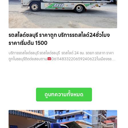
รถสไลด์ชลบุรี ราคาถูก บริการรถสไลด์24ชั่วโมง
ราคาเริ่มต้น 1500
บริการรถสไลด์ชลบุรี รถสไลด์ชลบุรี รถสไลด์ 24 ชม. รถยก รถลาก ราคา
ถูกในชลบุรีติดต่อสอบถาม
06114833220659240622ในเมืองชลบุรี
หากคุณกำลังมองหาบริการ “รถสไลด์” หรือ “รถยก” หรือ “รถลาก” ที่ให้
บริการ 24 ชั…
ดูบทความทั้งหมด