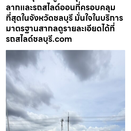
ลากและรถสไลด์ออนที่ครอบคลุม
ที่สุดในจังหวัดชลบุรี มั่นใจในบริการ
มาตรฐานสากลดูรายละเอียดได้ที่
รถสไลด์ชลบุรี.com