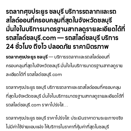
รถลากศุขประยูร ชลบุรี บริการรถลากและรถ
สไลด์ออนที่ครอบคลุมที่สุดในจังหวัดชลบุรี
มั่นใจในบริการมาตรฐานสากลดูรายละเอียดได้ที่
รถสไลด์ชลบุรี.com — รถสไลด์ชลบุรี บริการ
24 ชั่วโมง ถึงไว ปลอดภัย ราคามิตรภาพ
รถลากศุขประยูร ชลบุรี
— บริการรถลากและรถสไลด์ออนที่
ครอบคลุมที่สุดในจังหวัดชลบุรี มั่นใจในบริการมาตรฐานสากลดูราย
ละเอียดได้ที่ รถสไลด์ชลบุรี.com
รถลากศุขประยูร ชลบุรี บริการรถลากและรถสไลด์ออนที่ครอบคลุม
ที่สุดในจังหวัดชลบุรี มั่นใจในบริการมาตรฐานสากลดูรายละเอียดได้ที่
รถสไลด์ชลบุรี.com ราคาโปร่งใส…
รถลากศุขประยูร ชลบุรี ราคาโปร่งใส: ประเมินราคาตามระยะทางจริง
ไม่มีค่าใช้จ่ายแอบแฝง ให้บริการในราคาที่คุ้มค่าที่สุดในชลบุรี