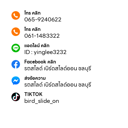
โทร คลิก
065-9240622
โทร คลิก
061-1483322
แอดไลน์ คลิก
ID : yinglee3232
Facebook คลิก
รถสไลด์ เบิร์ดสไลด์ออน ชลบุรี
ส่งข้อความ
รถสไลด์ เบิร์ดสไลด์ออน ชลบุรี
TIKTOK
bird_slide_on