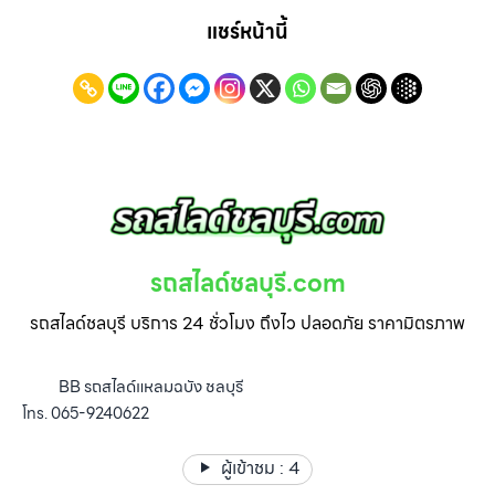
แชร์หน้านี้
รถสไลด์ชลบุรี.com
รถสไลด์ชลบุรี บริการ 24 ชั่วโมง ถึงไว ปลอดภัย ราคามิตรภาพ
BB รถสไลด์แหลมฉบัง ชลบุรี
โทร. 065-9240622
ผู้เข้าชม :
4