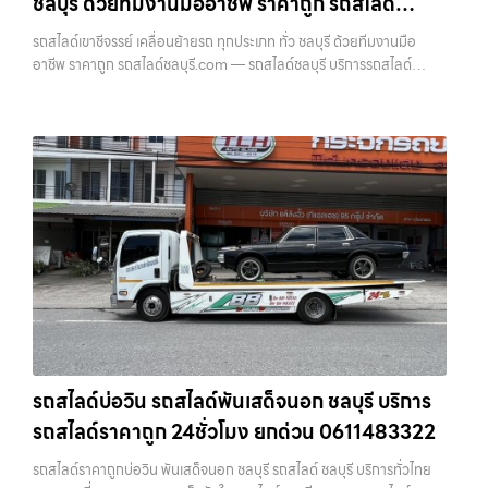
ชลบุรี ด้วยทีมงานมืออาชีพ ราคาถูก รถสไลด์
ชลบุรี.com
รถสไลด์เขาชีจรรย์ เคลื่อนย้ายรถ ทุกประเภท ทั่ว ชลบุรี ด้วยทีมงานมือ
อาชีพ ราคาถูก รถสไลด์ชลบุรี.com — รถสไลด์ชลบุรี บริการรถสไลด์
รถยก รถลาก 24 ชม. ราคาถูก ทั่วชลบุรี พัทยา และนิคมอุตสาหกรรมใกล้
เคียง ร…
รถสไลด์บ่อวิน รถสไลด์พันเสด็จนอก ชลบุรี บริการ
รถสไลด์ราคาถูก 24ชั่วโมง ยกด่วน 0611483322
รถสไลด์ราคาถูกบ่อวิน พันเสด็จนอก ชลบุรี รถสไลด์ ชลบุรี บริการทั่วไทย