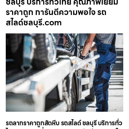
ชลบุรี บริการทั่วไทย คุณภาพเยี่ยม
ราคาถูก การันตีความพอใจ รถ
สไลด์ชลบุรี.com
รถลากราคาถูกสัตหีบ รถสไลด์ ชลบุรี บริการทั่ว