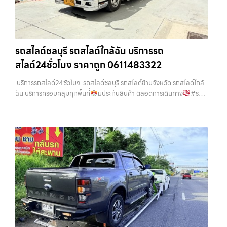
รถสไลด์ชลบุรี รถสไลด์ใกล้ฉัน บริการรถ
สไลด์24ชั่วโมง ราคาถูก 0611483322
บริการรถสไลด์24ชั่วโมง รถสไลด์ชลบุรี รถสไลด์ข้ามจังหวัด รถสไลด์ใกล้
ฉัน บริการครอบคลุมทุกพื้นที่
มีประกันสินค้า ตลอดการเดินทาง
#รถ
สไลด์ชลบุรี#รถสไลด์ระยอง#รถสไลด์บ่อวิน#รถสไลด์พัทยา#รถสไลด์
บางละมุง#ร…