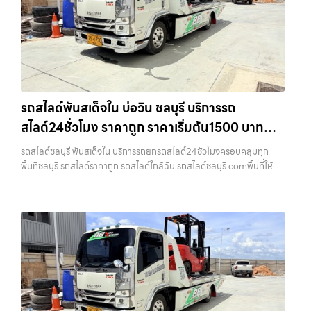
รถสไลด์พันสเด็จใน บ่อวิน ชลบุรี บริการรถ
สไลด์24ชั่วโมง ราคาถูก ราคาเริ่มต้น1500 บาท
0611483322
รถสไลด์ชลบุรี พันสเด็จใน บริการรถยกรถสไลด์24ชั่วโมงครอบคลุมทุก
พื้นที่ชลบุรี รถสไลด์ราคาถูก รถสไลด์ใกล้ฉัน รถสไลด์ชลบุรี.comพื้นที่ให้
บริการ: รวดเร็ว ครอบคลุมทั่วทั้งจังหวัดไม่ว่าคุณจะอยู่ที่ไหน เราพร้…