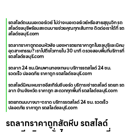
รถสไลด์ถนนมอเตอร์เวย์ ไม่ว่าจะมอเตอร์เวย์หรือสายสุขุมวิท รถ
สไลด์ชลบุรีพร้อมสแตนบายช่วยคุณทุกเส้นทาง ติดต่อเราได้ที่ รถ
สไลด์ชลบุรี.com
รถลากราคาถูกดอนหัวฬ่อ มองหารถยกราคาถูกในชลบุรีและนิคม
อุตสาหกรรม? เราไปถึงไวภายใน 30 นาที ตรวจสอบพื้นที่บริการที่
รถสไลด์ชลบุรี.com
รถลาก 24 ชม.นิคมพานทองเกษม บริการรถสไลด์ 24 ชม.
รวดเร็ว ปลอดภัย ราคาถูก รถสไลด์ชลบุรี.com
รถสไลด์นิคมเหมราชอีสเทิร์นซีบอร์ด บริการเช่ารถสไลด์ รถยก รถ
ลาก ข้ามจังหวัด ราคาถูก สะดวกทุกพื้นที่ รถสไลด์ชลบุรี.com
รถยกถนนบางนา–ตราด บริการรถสไลด์ 24 ชม. รวดเร็ว
ปลอดภัย ราคาถูก รถสไลด์ชลบุรี.com
รถลากราคาถูกสัตหีบ รถสไลด์