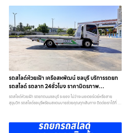
รถสไลด์ห้วยเฝ้า เครือสหพัฒน์ ชลบุรี บริการรถยก
รถสไลด์ รถลาก 24ชั่วโมง ราคามิตรภาพ
0611483322
รถสไลด์ห้วยเฝ้า รถยกถนนชลบุรี ระยอง ไม่ว่าจะมอเตอร์เวย์หรือสาย
สุขุมวิท รถสไลด์ชลบุรีพร้อมสแตนบายช่วยคุณทุกเส้นทาง ติดต่อเราได้ที่ รถ
สไลด์ชลบุรี.com — รถสไลด์ชลบุรี บริการ 24 ชั่วโมง ถึงไว ปลอดภัย
ราคา…