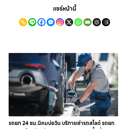
แชร์หน้านี้
รถยก 24 ชม.นิคมบ่อวิน บริการเช่ารถสไลด์ รถยก