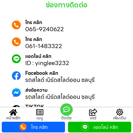
ช่องทางติดต่อ
โทร คลิก
065-9240622
โทร คลิก
061-1483322
แอดไลน์ คลิก
ID : yinglee3232
Facebook คลิก
รถสไลด์ เบิร์ดสไลด์ออน ชลบุรี
ส่งข้อความ
รถสไลด์ เบิร์ดสไลด์ออน ชลบุรี
TIKTOK
bird_slide_on
หน้าหลัก
เมนู
ติดต่อ
แชร์
เพิ่มเติม
โทร คลิก
แอดไลน์ คลิก