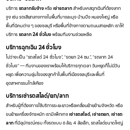
บริการ
รถลากรับจ้าง
หรือ
เช่ารถลาก
สำหรับเคสฉุกเฉินที่ต้องลาก
จูง เช่น รถเสียกลางทางในพื้นที่บางละมุง บ้านบึง หนองใหญ่ หรือ
พื้นที่นิคมต่าง ๆ ของชลบุรี หรือพื้นที่ข้างทางตามถนนสายหลัก เราให้
บริการ
รถลาก 24 ชั่วโมง
พร้อมทีมงานช่วยเหลือ
บริการฉุกเฉิน 24 ชั่วโมง
ไม่ว่าจะเป็น “รถสไลด์ 24 ชั่วโมง”, “รถยก 24 ชม.”, “รถลาก 24
ชั่วโมง” — ทีมงานของเราพร้อมให้บริการทุกเวลา วันหยุดก็ไม่มีวัน
หยุด เพื่อความอุ่นใจของลูกค้าในพื้นที่เมืองชลบุรีและพื้นที่
อุตสาหกรรมใกล้เคียง
บริการเช่ารถสไลด์/ยก/ลาก
สำหรับผู้ที่ต้องการใช้บริการระยะยาวหรือเคลื่อนย้ายข้ามจังหวัด หรือ
ขนย้ายเครื่องจักรหนัก เรามีแพ็กเกจ
เช่ารถสไลด์
,
เช่ารถยก
,
เช่ารถ
ลาก
ที่มีอุปกรณ์ครบ ทั้งรถแบบ 6 ล้อ, 4 ล้อเล็ก, รถสไลด์ขนาดใหญ่