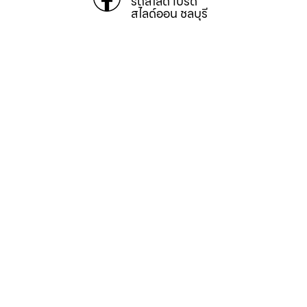
รถสไลด์ เบิร์ด
สไลด์ออน ชลบุรี