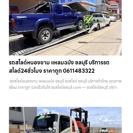
รถสไลด์หนองขาม แหลมฉบัง ชลบุรี บริการรถ
สไลด์24ชั่วโมง ราคาถูก 0611483322
รถสไลด์หนองขาม แหลมฉบัง ชลบุรี รถสไลด์ ชลบุรี บริการทั่วไทย คุณภาพ
เยี่ยม ราคาถูก รวดเร็วทันใจ รถสไลด์ชลบุรี.com — รถสไลด์ชลบุรี บริการ
รถสไลด์ รถยก รถลาก 24 ชม. ราคาถูก ทั่วชลบุรี หนองขาม แหลมฉบัง
ศรี…