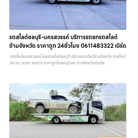
รถสไลด์ชลบุรี-นครสวรรค์ บริการรถยกรถสไลด์
ข้ามจังหวัด ราคาถูก 24ชั่วโมง 0611483322 เบิร์ด
รถสไลด์นครสวรรค์ โดยรถสไลด์ชลบุรี บริการรถสไลด์ข้ามจังหวัด รถสไลด์
24 ชม. รถยก รถลาก ราคาถูกในชลบุรี และ ต่างจังหวัดติดต่อ
สอบถาม06114833220659240622ในเมืองชลบุรี หากคุณกำลังมอง
หาบริการ “รถสไลด์” หรือ…