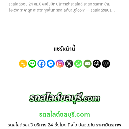
รถสไลด์ชลบุรี.com
รถสไลด์ออน 24 ชม.นิคมซัมมิท บริการเช่ารถสไลด์ รถยก รถลาก ข้าม
จังหวัด ราคาถูก สะดวกทุกพื้นที่ รถสไลด์ชลบุรี.com — รถสไลด์ชลบุรี
บริการรถสไลด์ รถยก รถลาก 24 ชม. ราคาถูก ทั่วชลบุรี พัทยา และนิคม
อุตสาหกรร…
แชร์หน้านี้
รถสไลด์ชลบุรี.com
รถสไลด์ชลบุรี บริการ 24 ชั่วโมง ถึงไว ปลอดภัย ราคามิตรภาพ