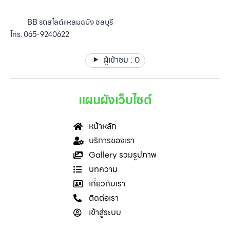
BB รถสไลด์แหลมฉบัง ชลบุรี
โทร. 065-9240622
ผู้เข้าชม :
0
แผนผังเว็บไซต์
หน้าหลัก
บริการของเรา
Gallery รวมรูปภาพ
บทความ
เกี่ยวกับเรา
ติดต่อเรา
เข้าสู่ระบบ