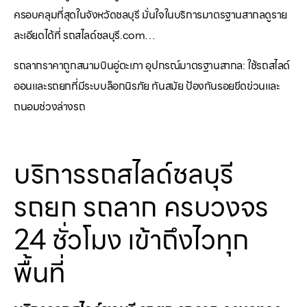
ครอบคลุมที่สุดในจังหวัดชลบุรี มั่นใจในบริการมาตรฐานสากลดูราย
ละเอียดได้ที่ รถสไลด์ชลบุรี.com…
รถลากราคาถูกสนามบินอู่ตะเภา อุปกรณ์มาตรฐานสากล: ใช้รถสไลด์
ออนและรถยกที่มีระบบล็อกนิรภัย ทันสมัย ป้องกันรอยขีดข่วนและ
ถนอมช่วงล่างรถ
บริการรถสไลด์ชลบุรี
รถยก รถลาก ครบวงจร
24 ชั่วโมง เข้าถึงไวทุก
พื้นที่