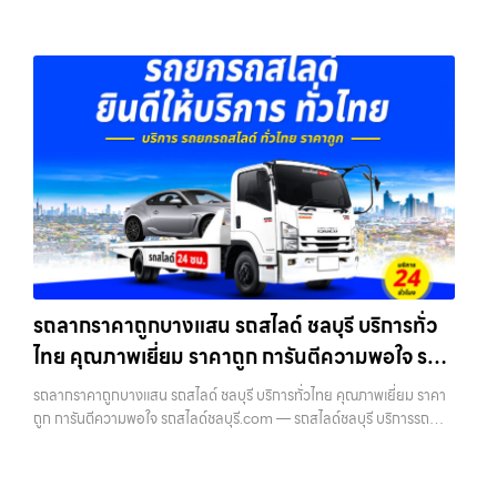
รถลาก 24 ชม. ราคาถูก ทั่วชลบุรี พัทยา และนิคมอุตสาหกรรมใกล้เคียง รถ
สไลด…
รถลากราคาถูกบางแสน รถสไลด์ ชลบุรี บริการทั่ว
ไทย คุณภาพเยี่ยม ราคาถูก การันตีความพอใจ รถ
สไลด์ชลบุรี.com
รถลากราคาถูกบางแสน รถสไลด์ ชลบุรี บริการทั่วไทย คุณภาพเยี่ยม ราคา
ถูก การันตีความพอใจ รถสไลด์ชลบุรี.com — รถสไลด์ชลบุรี บริการรถ
สไลด์ รถยก รถลาก 24 ชม. ราคาถูก ทั่วชลบุรี พัทยา และนิคมอุตสาหกรรม
ใกล้เคี…