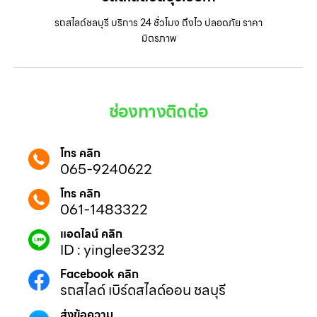
รถสไลด์ชลบุรี บริการ 24 ชั่วโมง ถึงไว ปลอดภัย ราคา
มิตรภาพ
ช่องทางติดต่อ
โทร คลิก
065-9240622
โทร คลิก
061-1483322
แอดไลน์ คลิก
ID : yinglee3232
Facebook คลิก
รถสไลด์ เบิร์ดสไลด์ออน ชลบุรี
ส่งข้อความ