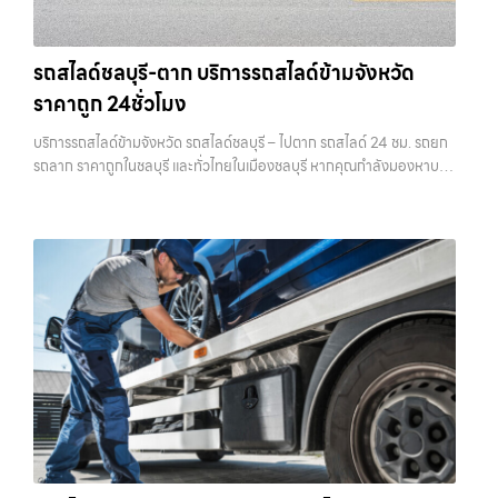
รถสไลด์ชลบุรี-ตาก บริการรถสไลด์ข้ามจังหวัด
ราคาถูก 24ชั่วโมง
บริการรถสไลด์ข้ามจังหวัด รถสไลด์ชลบุรี – ไปตาก รถสไลด์ 24 ชม. รถยก
รถลาก ราคาถูกในชลบุรี และทั่วไทยในเมืองชลบุรี หากคุณกำลังมองหาบริ
การ “รถสไลด์” หรือ “รถยก” หรือ “รถลาก” ที่ให้บริการ 24 ชั่วโมง ในทุก…