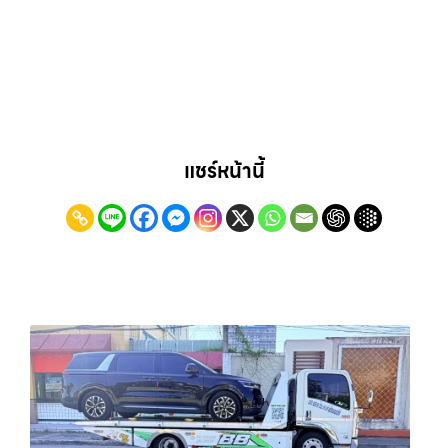
แชร์หน้านี้