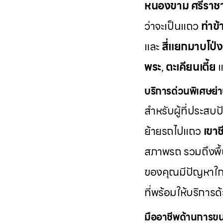
หนองขาม ศรีราช
ว่าจะเป็นแถว
ท่าข้
และ
สี่แยกมาบโป่ง
พระ
,
ตะเคียนเตี้ย
แ
บริการด่วนพิเศษย่า
สำหรับผู้ที่ประส
ย้ายรถไปแถว
เขาช
สภาพรถ รวมถึงพื้
ของคุณมีปัญหาใกล
ที่พร้อมให้บริกา
มืออาชีพด้านการขนย