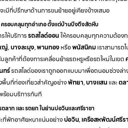
จะมีที่ปรึกษาด้านการขนย้ายอยู่เคียงข้างเสมอ
ครอบคลุมทุกอำเภอ ตั้งแต่บ้านบึงถึงสัตหีบ
รให้บริการ
รถสไลด์ออน
ให้ครอบคลุมทุกความต้องการ
หญ่
,
บางละมุง
,
พานทอง
หรือ
พนัสนิคม
เราสามารถไปถ
ับลูกค้าที่ต้องการเคลื่อนย้ายรถหรูหรือรถใหม่ในเขต
นทร์
รถสไลด์ของเราถูกออกแบบมาเพื่อถนอมช่วงล่าง
ึงพื้นที่ท่องเที่ยวสำคัญอย่าง
พัทยา
,
บางแสน
และ
ตล
พร้อมบริการทันที
าร รถลาก และ รถยก ในย่านบ่อวินและศรีราชา
ะที่พักอาศัยหนาแน่นอย่าง
บ่อวิน
,
เครือสหพัฒน์ศรีร