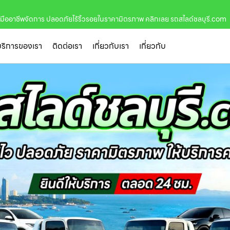
ห้มืออาชีพจัดการ ปลอดภัยไร้ริ้วรอยในราคามิตรภาพ คลิกเลย รถสไลด์ชลบุรี.com
บริการของเรา
ติดต่อเรา
เกี่ยวกับเรา
เกี่ยวกับ