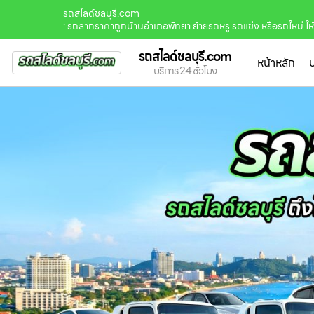
รถสไลด์ชลบุรี.com
: รถลากราคาถูกบ้านอำเภอพัทยา ย้ายรถหรู รถแข่ง หรือรถใหม่ ใ
รถสไลด์ชลบุรี.com
หน้าหลัก
บริการ 24 ชั่วโมง