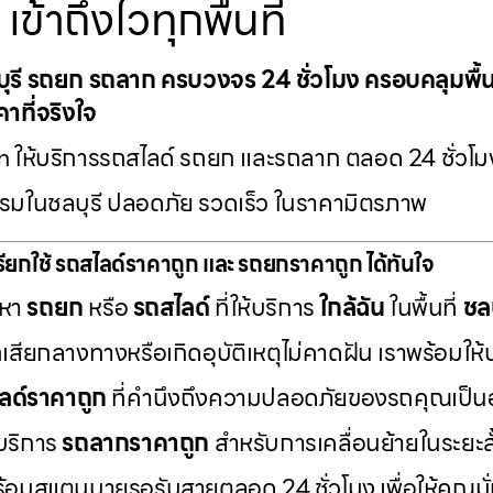
เข้าถึงไวทุกพื้นที่
ุรี รถยก รถลาก ครบวงจร 24 ชั่วโมง ครอบคลุมพื้นท
ที่จริงใจ
m ให้บริการรถสไลด์ รถยก และรถลาก ตลอด 24 ชั่วโมง
รมในชลบุรี ปลอดภัย รวดเร็ว ในราคามิตรภาพ
 เรียกใช้ รถสไลด์ราคาถูก และ รถยกราคาถูก ได้ทันใจ
งหา
รถยก
หรือ
รถสไลด์
ที่ให้บริการ
ใกล้ฉัน
ในพื้นที่
ชลบ
ถเสียกลางทางหรือเกิดอุบัติเหตุไม่คาดฝัน เราพร้อมให
ลด์ราคาถูก
ที่คำนึงถึงความปลอดภัยของรถคุณเป็นอั
ีบริการ
รถลากราคาถูก
สำหรับการเคลื่อนย้ายในระยะส
้อมสแตนบายรอรับสายตลอด 24 ชั่วโมง เพื่อให้คุณมั่