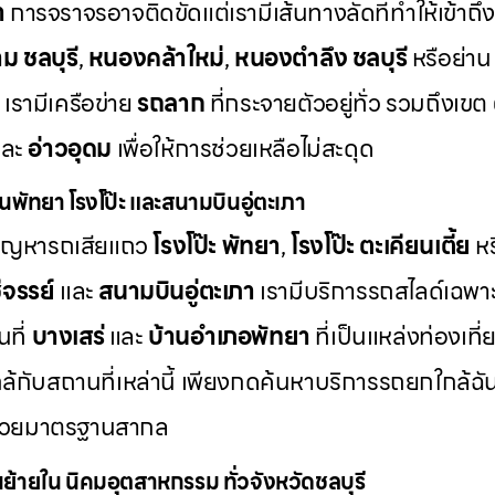
า
การจราจรอาจติดขัดแต่เรามีเส้นทางลัดที่ทำให้เข้าถึงคุ
าม ชลบุรี
,
หนองคล้าใหม่
,
หนองตำลึง ชลบุรี
หรือย่า
เรามีเครือข่าย
รถลาก
ที่กระจายตัวอยู่ทั่ว รวมถึงเขต
ละ
อ่าวอุดม
เพื่อให้การช่วยเหลือไม่สะดุด
นพัทยา โรงโป๊ะ และสนามบินอู่ตะเภา
บปัญหารถเสียแถว
โรงโป๊ะ พัทยา
,
โรงโป๊ะ ตะเคียนเตี้ย
หร
ีจรรย์
และ
สนามบินอู่ตะเภา
เรามีบริการรถสไลด์เฉพาะ
นที่
บางเสร่
และ
บ้านอำเภอพัทยา
ที่เป็นแหล่งท่องเท
้กับสถานที่เหล่านี้ เพียงกดค้นหาบริการรถยกใกล้ฉ
รด้วยมาตรฐานสากล
้ายใน นิคมอุตสาหกรรม ทั่วจังหวัดชลบุรี