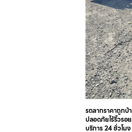
รถลากราคาถูกบ้าน
ปลอดภัยไร้ริ้วรอ
บริการ 24 ชั่วโม