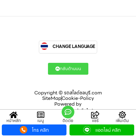
CHANGE LANGUAGE
กลับด้านบน
Copyright © รถสไลด์ชลบุรี.com
SiteMap
Cookie-Policy
Powered by
รับทำเว็บไซต์
หน้าหลัก
เมนู
ติดต่อ
แชร์
เพิ่มเติม
โทร คลิก
แอดไลน์ คลิก