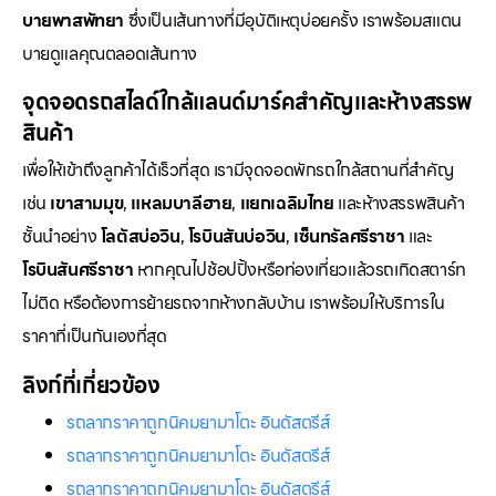
บายพาสพัทยา
ซึ่งเป็นเส้นทางที่มีอุบัติเหตุบ่อยครั้ง เราพร้อมสแตน
บายดูแลคุณตลอดเส้นทาง
จุดจอดรถสไลด์ใกล้แลนด์มาร์คสำคัญและห้างสรรพ
สินค้า
เพื่อให้เข้าถึงลูกค้าได้เร็วที่สุด เรามีจุดจอดพักรถใกล้สถานที่สำคัญ
เช่น
เขาสามมุข
,
แหลมบาลีฮาย
,
แยกเฉลิมไทย
และห้างสรรพสินค้า
ชั้นนำอย่าง
โลตัสบ่อวิน
,
โรบินสัน
บ่อวิน
,
เซ็นทรัลศรีราชา
และ
โรบินสันศรีราชา
หากคุณไปช้อปปิ้งหรือท่องเที่ยวแล้วรถเกิดสตาร์ท
ไม่ติด หรือต้องการย้ายรถจากห้างกลับบ้าน เราพร้อมให้บริการใน
ราคาที่เป็นกันเองที่สุด
ลิงก์ที่เกี่ยวข้อง
รถลากราคาถูกนิคมยามาโตะ อินดัสตรีส์
รถลากราคาถูกนิคมยามาโตะ อินดัสตรีส์
รถลากราคาถูกนิคมยามาโตะ อินดัสตรีส์