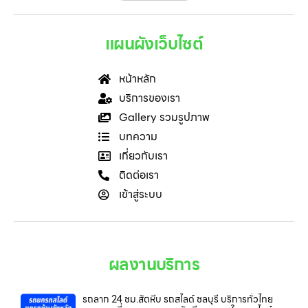
แผนผังเว็บไซต์
หน้าหลัก
บริการของเรา
Gallery รวมรูปภาพ
บทความ
เกี่ยวกับเรา
ติดต่อเรา
เข้าสู่ระบบ
ผลงานบริการ
รถลาก 24 ชม.สัตหีบ รถสไลด์ ชลบุรี บริการทั่วไทย