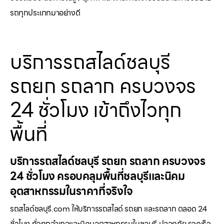
รถทุกประเภทมาอย่างดี
บริการรถสไลด์ชลบุรี
รถยก รถลาก ครบวงจร
24 ชั่วโมง เข้าถึงไวทุก
พื้นที่
บริการรถสไลด์ชลบุรี รถยก รถลาก ครบวงจร
24 ชั่วโมง ครอบคลุมพื้นที่ชลบุรีและนิคม
อุตสาหกรรมในราคาที่จริงใจ
รถสไลด์ชลบุรี.com ให้บริการรถสไลด์ รถยก และรถลาก ตลอด 24
ชั่วโมง ทั่วทุกอำเภอและนิคมอุตสาหกรรมในชลบุรี ปลอดภัย รวดเร็ว