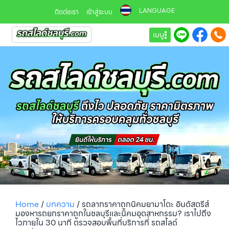
LANGUAGE
ติดต่อเรา
เข้าสู่ระบบ
เมนู
Home
/
บทความ
/
รถลากราคาถูกนิคมยามาโตะ อินดัสตรีส์
มองหารถยกราคาถูกในชลบุรีและนิคมอุตสาหกรรม? เราไปถึง
ไวภายใน 30 นาที ตรวจสอบพื้นที่บริการที่ รถสไลด์