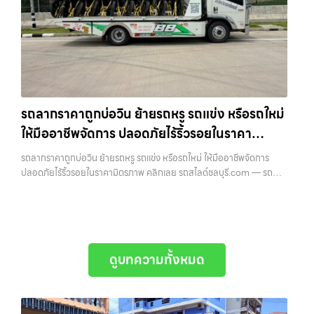
รถลากราคาถูกบ่อวิน ย้ายรถหรู รถแข่ง หรือรถใหม่
ให้มืออาชีพจัดการ ปลอดภัยไร้ริ้วรอยในราคา
มิตรภาพ คลิกเลย รถสไลด์ชลบุรี.com
รถลากราคาถูกบ่อวิน ย้ายรถหรู รถแข่ง หรือรถใหม่ ให้มืออาชีพจัดการ
ปลอดภัยไร้ริ้วรอยในราคามิตรภาพ คลิกเลย รถสไลด์ชลบุรี.com — รถ
สไลด์ชลบุรี บริการ 24 ชั่วโมง ถึงไว ปลอดภัย ราคามิตรภาพ รถลากราคา
ถูกบ่อวิน…
ดูบทความทั้งหมด