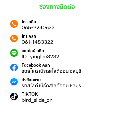
ช่องทางติดต่อ
โทร คลิก
065-9240622
โทร คลิก
061-1483322
แอดไลน์ คลิก
ID : yinglee3232
Facebook คลิก
รถสไลด์ เบิร์ดสไลด์ออน ชลบุรี
ส่งข้อความ
รถสไลด์ เบิร์ดสไลด์ออน ชลบุรี
TIKTOK
bird_slide_on