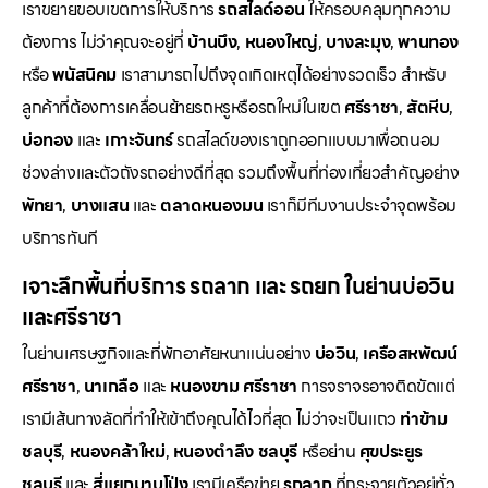
เราขยายขอบเขตการให้บริการ
รถสไลด์ออน
ให้ครอบคลุมทุกความ
ต้องการ ไม่ว่าคุณจะอยู่ที่
บ้านบึง
,
หนองใหญ่
,
บางละมุง
,
พานทอง
หรือ
พนัสนิคม
เราสามารถไปถึงจุดเกิดเหตุได้อย่างรวดเร็ว สำหรับ
ลูกค้าที่ต้องการเคลื่อนย้ายรถหรูหรือรถใหม่ในเขต
ศรีราชา
,
สัตหีบ
,
บ่อทอง
และ
เกาะจันทร์
รถสไลด์ของเราถูกออกแบบมาเพื่อถนอม
ช่วงล่างและตัวถังรถอย่างดีที่สุด รวมถึงพื้นที่ท่องเที่ยวสำคัญอย่าง
พัทยา
,
บางแสน
และ
ตลาดหนองมน
เราก็มีทีมงานประจำจุดพร้อม
บริการทันที
เจาะลึกพื้นที่บริการ รถลาก และ รถยก ในย่านบ่อวิน
และศรีราชา
ในย่านเศรษฐกิจและที่พักอาศัยหนาแน่นอย่าง
บ่อวิน
,
เครือสหพัฒน์
ศรีราชา
,
นาเกลือ
และ
หนองขาม ศรีราชา
การจราจรอาจติดขัดแต่
เรามีเส้นทางลัดที่ทำให้เข้าถึงคุณได้ไวที่สุด ไม่ว่าจะเป็นแถว
ท่าข้าม
ชลบุรี
,
หนองคล้าใหม่
,
หนองตำลึง ชลบุรี
หรือย่าน
ศุขประยูร
ชลบุรี
และ
สี่แยกมาบโป่ง
เรามีเครือข่าย
รถลาก
ที่กระจายตัวอยู่ทั่ว