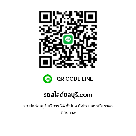
QR CODE LINE
รถสไลด์ชลบุรี.com
รถสไลด์ชลบุรี บริการ 24 ชั่วโมง ถึงไว ปลอดภัย ราคา
มิตรภาพ