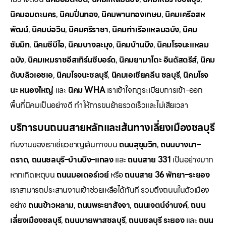
นิคมอมตะนคร
,
นิคมปิ่นทอง
,
นิคมพานทองเกษม
,
นิคมเครือสห
พัฒน์
,
นิคมบ่อวิน
,
นิคมศรีราชา
,
นิคมท่าเรือแหลมฉบัง
,
นิคม
ซัมมิท
,
นิคมซีบีไอ
,
นิคมบางละมุง
,
นิคมบ้านบึง
,
นิคมโรจนะแหลม
ฉบัง
,
นิคมเหมราชอีสเทิร์นซีบอร์ด
,
นิคมยามาโตะ อินดัสตรีส์
,
นิคม
ดับบลิวเอชเอ
,
นิคมโรจนะชลบุรี
,
นิคมเอเชียคลีน ชลบุรี
,
นิคมโรจ
นะ หนองใหญ่
และ
นิคม WHA
เราเข้าใจกฎระเบียบการเข้า-ออก
พื้นที่นิคมเป็นอย่างดี ทำให้การขนย้ายรวดเร็วและไม่เสียเวลา
บริการบนถนนสายหลักและเส้นทางเลี่ยงเมืองชลบุรี
ทีมงานของเราเชี่ยวชาญเส้นทางบน
ถนนสุขุมวิท
,
ถนนบางนา–
ตราด
,
ถนนชลบุรี–บ้านบึง–แกลง
และ
ถนนสาย 331
เป็นอย่างมาก
หากเกิดเหตุบน
ถนนมอเตอร์เวย์
หรือ
ถนนสาย 36 พัทยา–ระยอง
เราสามารถประสานงานเข้าช่วยเหลือได้ทันที รวมถึงถนนในตัวเมือง
อย่าง
ถนนข้าวหลาม
,
ถนนพระยาสัจจา
,
ถนนเจตน์จำนงค์
,
ถนน
เลี่ยงเมืองชลบุรี
,
ถนนบายพาสชลบุรี
,
ถนนชลบุรี ระยอง
และ
ถนน