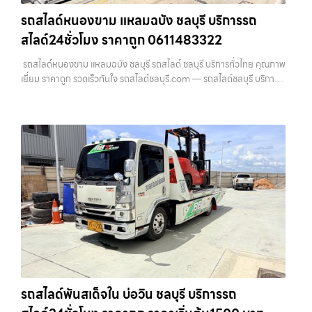
รถสไลด์หนองขาม แหลมฉบัง ชลบุรี บริการรถ
สไลด์24ชั่วโมง ราคาถูก 0611483322
รถสไลด์หนองขาม แหลมฉบัง ชลบุรี รถสไลด์ ชลบุรี บริการทั่วไทย คุณภาพ
เยี่ยม ราคาถูก รวดเร็วทันใจ รถสไลด์ชลบุรี.com — รถสไลด์ชลบุรี บริการ
รถสไลด์ รถยก รถลาก 24 ชม. ราคาถูก ทั่วชลบุรี หนองขาม แหลมฉบัง
ศรี…
รถสไลด์พันสเด็จใน บ่อวิน ชลบุรี บริการรถ