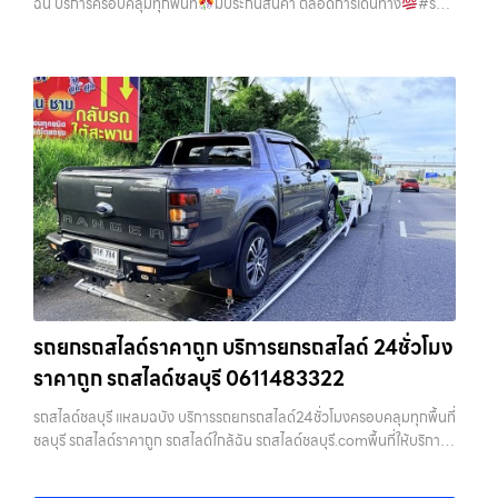
ฉัน บริการครอบคลุมทุกพื้นที่
มีประกันสินค้า ตลอดการเดินทาง
#รถ
สไลด์ชลบุรี#รถสไลด์ระยอง#รถสไลด์บ่อวิน#รถสไลด์พัทยา#รถสไลด์
บางละมุง#ร…
รถยกรถสไลด์ราคาถูก บริการยกรถสไลด์ 24ชั่วโมง
ราคาถูก รถสไลด์ชลบุรี 0611483322
รถสไลด์ชลบุรี แหลมฉบัง บริการรถยกรถสไลด์24ชั่วโมงครอบคลุมทุกพื้นที่
ชลบุรี รถสไลด์ราคาถูก รถสไลด์ใกล้ฉัน รถสไลด์ชลบุรี.comพื้นที่ให้บริการ:
รวดเร็ว ครอบคลุมทั่วทั้งจังหวัดไม่ว่าคุณจะอยู่ที่ไหน เราพร้อม…