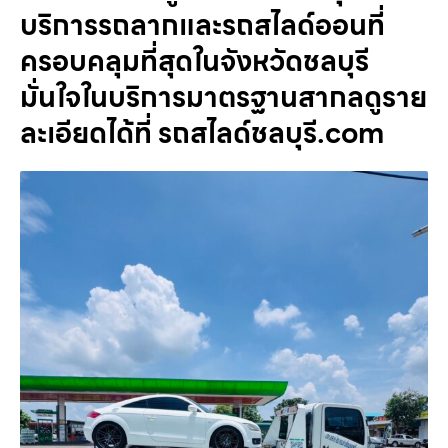
บริการรถลากและรถสไลด์ออนที่
ครอบคลุมที่สุดในจังหวัดชลบุรี
มั่นใจในบริการมาตรฐานสากลดูราย
ละเอียดได้ที่ รถสไลด์ชลบุรี.com