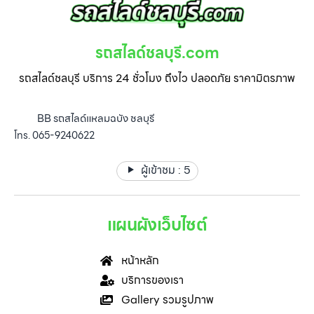
รถสไลด์ชลบุรี.com
รถสไลด์ชลบุรี บริการ 24 ชั่วโมง ถึงไว ปลอดภัย ราคามิตรภาพ
BB รถสไลด์แหลมฉบัง ชลบุรี
โทร. 065-9240622
ผู้เข้าชม :
5
แผนผังเว็บไซต์
หน้าหลัก
บริการของเรา
Gallery รวมรูปภาพ