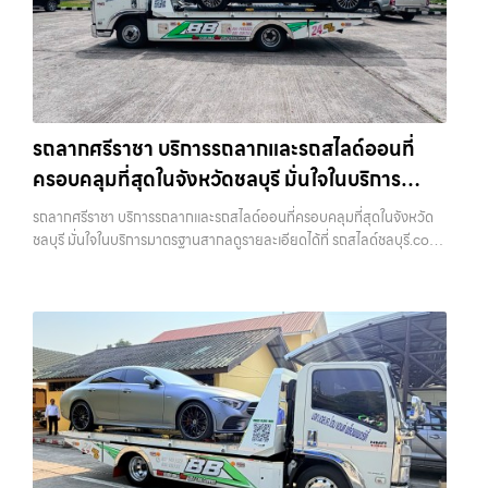
รถลากศรีราชา บริการรถลากและรถสไลด์ออนที่
ครอบคลุมที่สุดในจังหวัดชลบุรี มั่นใจในบริการ
มาตรฐานสากลดูรายละเอียดได้ที่ รถสไลด์
รถลากศรีราชา บริการรถลากและรถสไลด์ออนที่ครอบคลุมที่สุดในจังหวัด
ชลบุรี.com
ชลบุรี มั่นใจในบริการมาตรฐานสากลดูรายละเอียดได้ที่ รถสไลด์ชลบุรี.com
— รถสไลด์ชลบุรี บริการ 24 ชั่วโมง ถึงไว ปลอดภัย ราคามิตรภาพ รถลาก
ศรี…