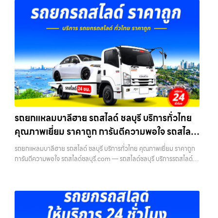
รถยกแหลมบาลีฮาย รถสไลด์ ชลบุรี บริการทั่วไทย
คุณภาพเยี่ยม ราคาถูก การันตีความพอใจ รถสไลด์
ชลบุรี.com
รถยกแหลมบาลีฮาย รถสไลด์ ชลบุรี บริการทั่วไทย คุณภาพเยี่ยม ราคาถูก
การันตีความพอใจ รถสไลด์ชลบุรี.com — รถสไลด์ชลบุรี บริการรถสไลด์
รถยก รถลาก 24 ชม. ราคาถูก ทั่วชลบุรี พัทยา และนิคมอุตสาหกรรมใกล้
เคียง …