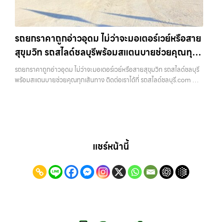
รถยกราคาถูกอ่าวอุดม ไม่ว่าจะมอเตอร์เวย์หรือสาย
สุขุมวิท รถสไลด์ชลบุรีพร้อมสแตนบายช่วยคุณทุก
เส้นทาง ติดต่อเราได้ที่ รถสไลด์ชลบุรี.com
รถยกราคาถูกอ่าวอุดม ไม่ว่าจะมอเตอร์เวย์หรือสายสุขุมวิท รถสไลด์ชลบุรี
พร้อมสแตนบายช่วยคุณทุกเส้นทาง ติดต่อเราได้ที่ รถสไลด์ชลบุรี.com —
รถสไลด์ชลบุรี บริการ 24 ชั่วโมง ถึงไว ปลอดภัย ราคามิตรภาพ รถยก
ราคา…
แชร์หน้านี้