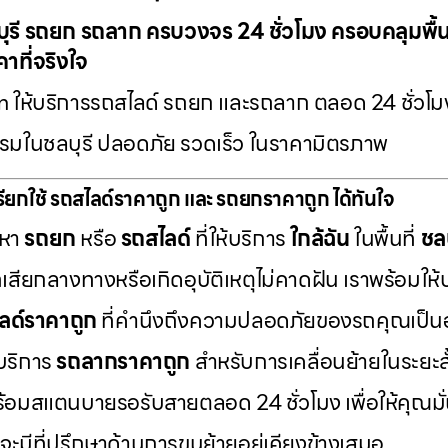
ุรี รถยก รถลาก ครบวงจร 24 ชั่วโมง ครอบคลุมพื้นท
ที่จริงใจ
m ให้บริการรถสไลด์ รถยก และรถลาก ตลอด 24 ชั่วโมง
รมในชลบุรี ปลอดภัย รวดเร็ว ในราคามิตรภาพ
 เรียกใช้ รถสไลด์ราคาถูก และ รถยกราคาถูก ได้ทันใจ
งหา
รถยก
หรือ
รถสไลด์
ที่ให้บริการ
ใกล้ฉัน
ในพื้นที่
ชลบ
ถเสียกลางทางหรือเกิดอุบัติเหตุไม่คาดฝัน เราพร้อมให
ลด์ราคาถูก
ที่คำนึงถึงความปลอดภัยของรถคุณเป็นอั
ีบริการ
รถลากราคาถูก
สำหรับการเคลื่อนย้ายในระยะส
้อมสแตนบายรอรับสายตลอด 24 ชั่วโมง เพื่อให้คุณมั่
จะมีที่ปรึกษาด้านการขนย้ายอยู่เคียงข้างเสมอ