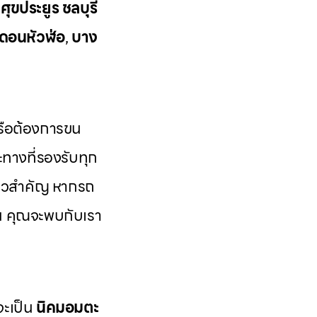
น
ศุขประยูร ชลบุรี
สอบถาม06114833220659240622ใน
เมืองชลบุรี ห…
ดอนหัวฬ่อ
,
บาง
ือต้องการขน
ทางที่รองรับทุก
ี่ยวสำคัญ หากรถ
ัน คุณจะพบกับเรา
าจะเป็น
นิคมอมตะ