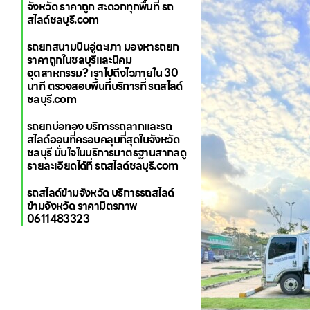
จังหวัด ราคาถูก สะดวกทุกพื้นที่ รถ
สไลด์ชลบุรี.com
รถยกสนามบินอู่ตะเภา มองหารถยก
ราคาถูกในชลบุรีและนิคม
อุตสาหกรรม? เราไปถึงไวภายใน 30
นาที ตรวจสอบพื้นที่บริการที่ รถสไลด์
ชลบุรี.com
รถยกบ่อทอง บริการรถลากและรถ
สไลด์ออนที่ครอบคลุมที่สุดในจังหวัด
ชลบุรี มั่นใจในบริการมาตรฐานสากลดู
รายละเอียดได้ที่ รถสไลด์ชลบุรี.com
รถสไลด์ข้ามจังหวัด บริการรถสไลด์
ข้ามจังหวัด ราคามิตรภาพ
0611483323