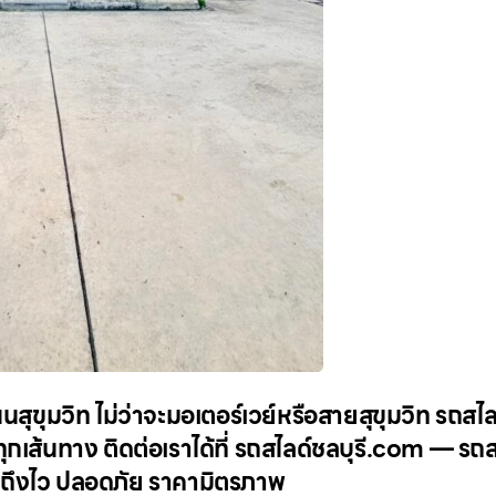
ุขุมวิท ไม่ว่าจะมอเตอร์เวย์หรือสายสุขุมวิท รถสไล
เส้นทาง ติดต่อเราได้ที่ รถสไลด์ชลบุรี.com — รถสไ
ง ถึงไว ปลอดภัย ราคามิตรภาพ