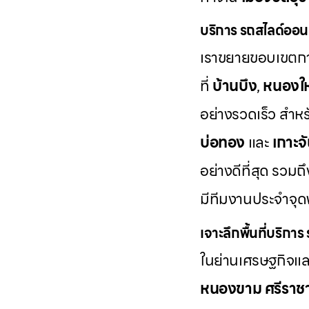
บริการ รถสไลด์ออน 
เราขยายขอบเขตกา
ที่
บ้านบึง
,
หนองใ
อย่างรวดเร็ว สำหร
บ่อทอง
และ
เกาะจั
อย่างดีที่สุด รวมถ
มีทีมงานประจำจุด
เจาะลึกพื้นที่บริก
ในย่านเศรษฐกิจแล
หนองขาม ศรีราช