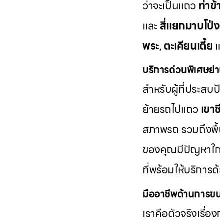
ว่าจะเป็นแถว
ท่าข้
และ
สี่แยกมาบโป่ง
พระ
,
ตะเคียนเตี้ย
แ
บริการด่วนพิเศษย่า
สำหรับผู้ที่ประส
ย้ายรถไปแถว
เขาช
สภาพรถ รวมถึงพื้
ของคุณมีปัญหาใกล
ที่พร้อมให้บริกา
มืออาชีพด้านการขนย
เราคือตัวจริงเรื่อง