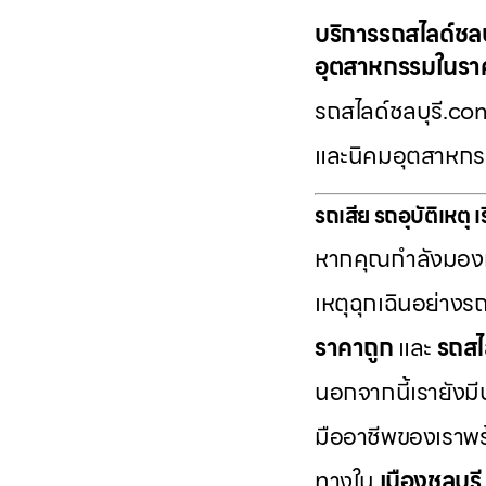
บริการรถสไลด์ชลบ
อุตสาหกรรมในราคา
รถสไลด์ชลบุรี.co
และนิคมอุตสาหกร
รถเสีย รถอุบัติเหตุ
หากคุณกำลังมอ
เหตุฉุกเฉินอย่างร
ราคาถูก
และ
รถสไ
นอกจากนี้เรายังม
มืออาชีพของเราพร
ทางใน
เมืองชลบุรี