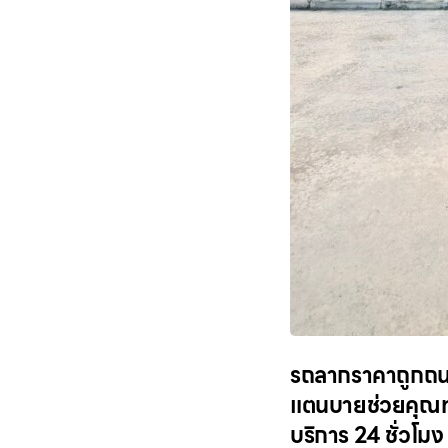
รถลากราคาถูกถนนส
แตนบายช่วยคุณทุก
บริการ 24 ชั่วโม