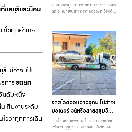
บริการรถสไลด์ด่วนที่ไว้ใจได้
รถยกราคาถูกบ่อทอง รถเสียกลางทางอย่า
ี่ชลบุรีและนิคม
พร้อมดูแลคุณ 24 ชั่วโมงที่
ตกใจ เรียกใช้บริการรถสไลด์ด่วนที่ไว้ใจได้
พร้อมดูแลคุณ 24 ชั่วโมงที่ รถสไลด์
รถสไลด์ชลบุรี.com
ชลบุรี.com — รถสไลด์ชลบุรี บริการ 24
 ทั่วทุกอำเภอ
ชั่วโมง ถึงไว ปลอดภัย ราคามิตรภาพ รถยก
ราคาถูกบ่อทอง …
ุรี
ไม่ว่าจะเป็น
้บริการ
รถยก
นดับหนึ่ง
รถสไลด์ออนอ่าวอุดม ไม่ว่าจะ
ั้น ทีมงานระดับ
มอเตอร์เวย์หรือสายสุขุมวิท
นใจว่าทุกการเดิน
รถสไลด์ชลบุรีพร้อมสแตน
รถสไลด์ออนอ่าวอุดม ไม่ว่าจะมอเตอร์เวย์
บายช่วยคุณทุกเส้นทาง
หรือสายสุขุมวิท รถสไลด์ชลบุรีพร้อมสแตน