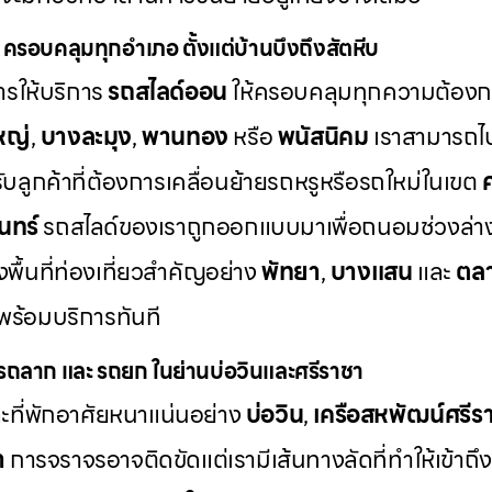
ครอบคลุมทุกอำเภอ ตั้งแต่บ้านบึงถึงสัตหีบ
รให้บริการ
รถสไลด์ออน
ให้ครอบคลุมทุกความต้องการ
หญ่
,
บางละมุง
,
พานทอง
หรือ
พนัสนิคม
เราสามารถไปถ
ับลูกค้าที่ต้องการเคลื่อนย้ายรถหรูหรือรถใหม่ในเขต
นทร์
รถสไลด์ของเราถูกออกแบบมาเพื่อถนอมช่วงล่าง
ึงพื้นที่ท่องเที่ยวสำคัญอย่าง
พัทยา
,
บางแสน
และ
ตล
พร้อมบริการทันที
าร รถลาก และ รถยก ในย่านบ่อวินและศรีราชา
ะที่พักอาศัยหนาแน่นอย่าง
บ่อวิน
,
เครือสหพัฒน์ศรีร
า
การจราจรอาจติดขัดแต่เรามีเส้นทางลัดที่ทำให้เข้าถึงคุ