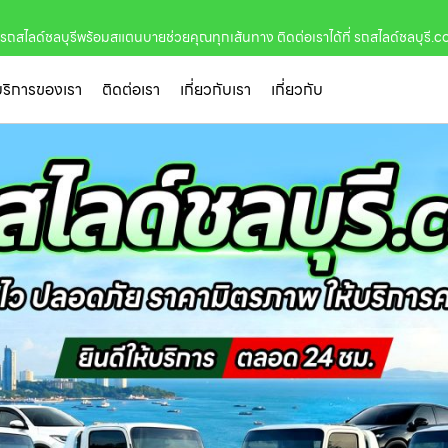
ท รถสไลด์ชลบุรีพร้อมสแตนบายช่วยคุณทุกเส้นทาง ติดต่อเราได้ที่ รถสไลด์ชลบุรี.
บริการของเรา
ติดต่อเรา
เกี่ยวกับเรา
เกี่ยวกับ