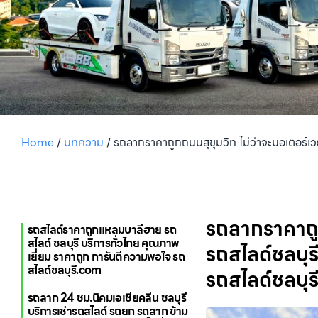
Home
/
บทความ
/
รถลากราคาถูกถนนสุขุมวิท ไม่ว่าจะมอเตอร์เวย
รถลากราคาถูก
รถสไลด์ราคาถูกแหลมบาลีฮาย รถ
สไลด์ ชลบุรี บริการทั่วไทย คุณภาพ
รถสไลด์ชลบุร
เยี่ยม ราคาถูก การันตีความพอใจ รถ
สไลด์ชลบุรี.com
รถสไลด์ชลบุ
รถลาก 24 ชม.นิคมเอเชียคลีน ชลบุรี
บริการเช่ารถสไลด์ รถยก รถลาก ข้าม