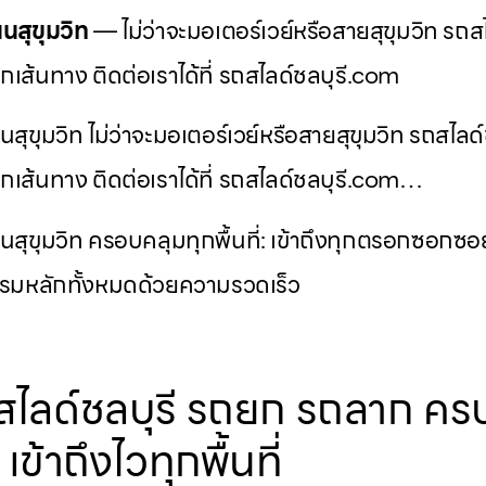
สุขุมวิท
— ไม่ว่าจะมอเตอร์เวย์หรือสายสุขุมวิท รถส
ส้นทาง ติดต่อเราได้ที่ รถสไลด์ชลบุรี.com
ขุมวิท ไม่ว่าจะมอเตอร์เวย์หรือสายสุขุมวิท รถสไลด
เส้นทาง ติดต่อเราได้ที่ รถสไลด์ชลบุรี.com…
ุขุมวิท ครอบคลุมทุกพื้นที่: เข้าถึงทุกตรอกซอกซอย
รมหลักทั้งหมดด้วยความรวดเร็ว
สไลด์ชลบุรี รถยก รถลาก ค
เข้าถึงไวทุกพื้นที่