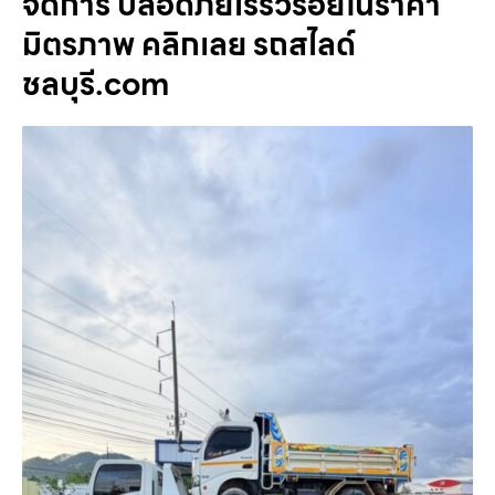
จัดการ ปลอดภัยไร้ริ้วรอยในราคา
มิตรภาพ คลิกเลย รถสไลด์
ชลบุรี.com