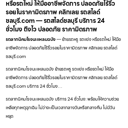
หรือรถใหม่ ให้มืออาชีพจัดการ ปลอดภัยไร้ริ้ว
รอยในราคามิตรภาพ คลิกเลย รถสไลด์
ชลบุรี.com — รถสไลด์ชลบุรี บริการ 24
ชั่วโมง ถึงไว ปลอดภัย ราคามิตรภาพ
รถลากนิคมโรจนะแหลมฉบัง
— ย้ายรถหรู รถแข่ง หรือรถใหม่ ให้มือ
อาชีพจัดการ ปลอดภัยไร้ริ้วรอยในราคามิตรภาพ คลิกเลย รถสไลด์
ชลบุรี.com
รถลากนิคมโรจนะแหลมฉบัง ย้ายรถหรู รถแข่ง หรือรถใหม่ ให้มือ
อาชีพจัดการ ปลอดภัยไร้ริ้วรอยในราคามิตรภาพ คลิกเลย รถสไลด์
ชลบุรี.com บริการ 24 ชั่วโมง…
รถลากนิคมโรจนะแหลมฉบัง บริการ 24 ชั่วโมง: พร้อมให้ความช่วย
เหลือทุกเหตุฉุกเฉิน ไม่ว่าจะเป็นเวลากลางวันหรือกลางคืน ไม่มีวัน
หยุด