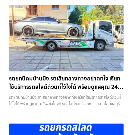
รถยกนิคมบ้านบึง รถเสียกลางทางอย่าตกใจ เรียก
ใช้บริการรถสไลด์ด่วนที่ไว้ใจได้ พร้อมดูแลคุณ 24
ชั่วโมงที่ รถสไลด์ชลบุรี.com
รถยกนิคมบ้านบึง รถเสียกลางทางอย่าตกใจ เรียกใช้บริการรถสไลด์ด่วนที่
ไว้ใจได้ พร้อมดูแลคุณ 24 ชั่วโมงที่ รถสไลด์ชลบุรี.com — รถสไลด์ชลบุรี
บริการ 24 ชั่วโมง ถึงไว ปลอดภัย ราคามิตรภาพ รถยกนิคมบ้านบึง —
รถ…