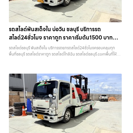
รถสไลด์พันสเด็จใน บ่อวิน ชลบุรี บริการรถ
สไลด์24ชั่วโมง ราคาถูก ราคาเริ่มต้น1500 บาท
0611483322
รถสไลด์ชลบุรี พันสเด็จใน บริการรถยกรถสไลด์24ชั่วโมงครอบคลุมทุก
พื้นที่ชลบุรี รถสไลด์ราคาถูก รถสไลด์ใกล้ฉัน รถสไลด์ชลบุรี.comพื้นที่ให้
บริการ: รวดเร็ว ครอบคลุมทั่วทั้งจังหวัดไม่ว่าคุณจะอยู่ที่ไหน เราพร้…