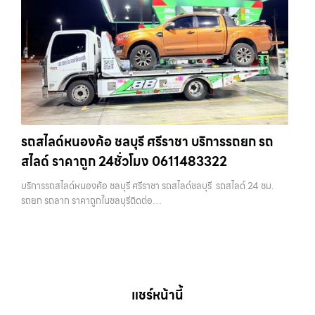
รถสไลด์หนองค้อ ชลบุรี ศรีราชา บริการรถยก รถ
สไลด์ ราคาถูก 24ชั่วโมง 0611483322
บริการรถสไลด์หนองค้อ ชลบุรี ศรีราชา รถสไลด์ชลบุรี รถสไลด์ 24 ชม.
รถยก รถลาก ราคาถูกในชลบุรีติดต่อ
สอบถาม06114833220659240622ในเมืองชลบุรี หากคุณกำลังมอง
หาบริการ “รถสไลด์” หรือ “รถยก” หรือ “รถลาก” ที่ใ…
แชร์หน้านี้