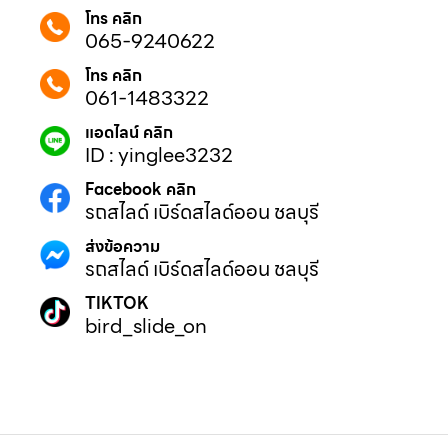
โทร คลิก
065-9240622
โทร คลิก
061-1483322
แอดไลน์ คลิก
ID : yinglee3232
Facebook คลิก
รถสไลด์ เบิร์ดสไลด์ออน ชลบุรี
ส่งข้อความ
รถสไลด์ เบิร์ดสไลด์ออน ชลบุรี
TIKTOK
bird_slide_on