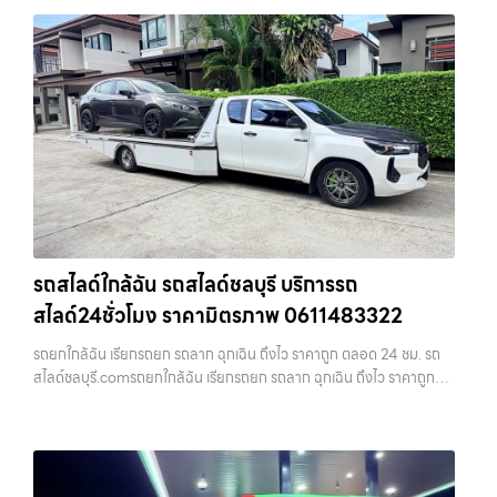
รถสไลด์ใกล้ฉัน รถสไลด์ชลบุรี บริการรถ
สไลด์24ชั่วโมง ราคามิตรภาพ 0611483322
รถยกใกล้ฉัน เรียกรถยก รถลาก ฉุกเฉิน ถึงไว ราคาถูก ตลอด 24 ชม. รถ
สไลด์ชลบุรี.comรถยกใกล้ฉัน เรียกรถยก รถลาก ฉุกเฉิน ถึงไว ราคาถูก
ตลอด 24 ชม. รถสไลด์ชลบุรี.com — รถสไลด์ชลบุรี บริการรถสไลด์ รถยก
รถลาก …