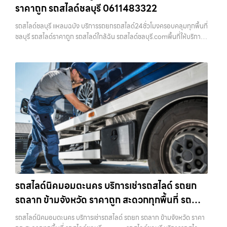
ราคาถูก รถสไลด์ชลบุรี 0611483322
รถสไลด์ชลบุรี แหลมฉบัง บริการรถยกรถสไลด์24ชั่วโมงครอบคลุมทุกพื้นที่
ชลบุรี รถสไลด์ราคาถูก รถสไลด์ใกล้ฉัน รถสไลด์ชลบุรี.comพื้นที่ให้บริการ:
รวดเร็ว ครอบคลุมทั่วทั้งจังหวัดไม่ว่าคุณจะอยู่ที่ไหน เราพร้อม…
รถสไลด์นิคมอมตะนคร บริการเช่ารถสไลด์ รถยก
รถลาก ข้ามจังหวัด ราคาถูก สะดวกทุกพื้นที่ รถ
สไลด์ชลบุรี.com
รถสไลด์นิคมอมตะนคร บริการเช่ารถสไลด์ รถยก รถลาก ข้ามจังหวัด ราคา