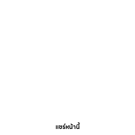
แชร์หน้านี้