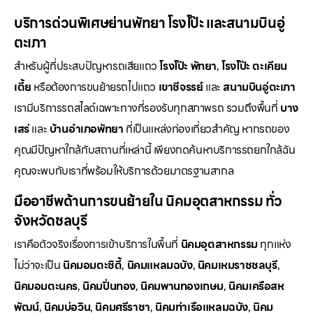
บริการด่วนพิเศษย่านพัทยา โรงโป๊ะ และสนามบินอู่
ตะเภา
สำหรับผู้ที่ประสบปัญหารถเสียแถว
โรงโป๊ะ พัทยา
,
โรงโป๊ะ ตะเคียน
เตี้ย
หรือต้องการขนย้ายรถไปแถว
เขาชีจรรย์
และ
สนามบินอู่ตะเภา
เรามีบริการรถสไลด์เฉพาะทางที่รองรับทุกสภาพรถ รวมถึงพื้นที่
บาง
เสร่
และ
บ้านอำเภอพัทยา
ที่เป็นแหล่งท่องเที่ยวสำคัญ หากรถของ
คุณมีปัญหาใกล้กับสถานที่เหล่านี้ เพียงกดค้นหาบริการรถยกใกล้ฉัน
คุณจะพบกับเราที่พร้อมให้บริการด้วยมาตรฐานสากล
มืออาชีพด้านการขนย้ายใน นิคมอุตสาหกรรม ทั่ว
จังหวัดชลบุรี
เราคือตัวจริงเรื่องการเข้าบริการในพื้นที่
นิคมอุตสาหกรรม
ทุกแห่ง
ไม่ว่าจะเป็น
นิคมอมตะซิตี้
,
นิคมแหลมฉบัง
,
นิคมเหมราชชลบุรี
,
นิคมอมตะนคร
,
นิคมปิ่นทอง
,
นิคมพานทองเกษม
,
นิคมเครือสห
พัฒน์
,
นิคมบ่อวิน
,
นิคมศรีราชา
,
นิคมท่าเรือแหลมฉบัง
,
นิคม