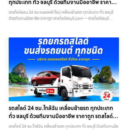
ทุกประเภท ทั่ว ชลบุรี ด้วยทีมงานมืออาชีพ ราคาถูก
รถสไลด์ชลบุรี.com
รถสไลด์ออน 24 ชม.หนองคล้าใหม่ เคลื่อนย้ายรถ ทุกประเภท ทั่ว ชลบุรี
ด้วยทีมงานมืออาชีพ ราคาถูก รถสไลด์ชลบุรี.com — รถสไลด์ชลบุรี
บริการรถสไลด์ รถยก รถลาก 24 ชม. ราคาถูก ทั่วชลบุรี พัทยา และนิคม
อุตสาหกรร…
รถสไลด์ 24 ชม.ใกล้ฉัน เคลื่อนย้ายรถ ทุกประเภท
ทั่ว ชลบุรี ด้วยทีมงานมืออาชีพ ราคาถูก รถสไลด์
ชลบุรี.com
รถสไลด์ 24 ชม.ใกล้ฉัน เคลื่อนย้ายรถ ทุกประเภท ทั่ว ชลบุรี ด้วยทีมงานมือ