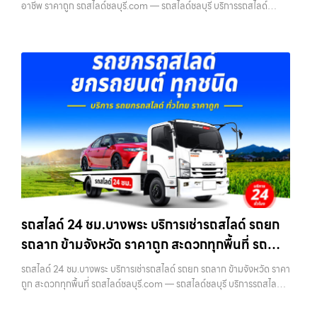
อาชีพ ราคาถูก รถสไลด์ชลบุรี.com — รถสไลด์ชลบุรี บริการรถสไลด์
รถยก รถลาก 24 ชม. ราคาถูก ทั่วชลบุรี พัทยา และนิคมอุตสาหกรรมใกล้
เคี…
รถสไลด์ 24 ชม.บางพระ บริการเช่ารถสไลด์ รถยก
รถลาก ข้ามจังหวัด ราคาถูก สะดวกทุกพื้นที่ รถ
สไลด์ชลบุรี.com
รถสไลด์ 24 ชม.บางพระ บริการเช่ารถสไลด์ รถยก รถลาก ข้ามจังหวัด ราคา
ถูก สะดวกทุกพื้นที่ รถสไลด์ชลบุรี.com — รถสไลด์ชลบุรี บริการรถสไลด์
รถยก รถลาก 24 ชม. ราคาถูก ทั่วชลบุรี พัทยา และนิคมอุตสาหกรรมใกล้
เค…