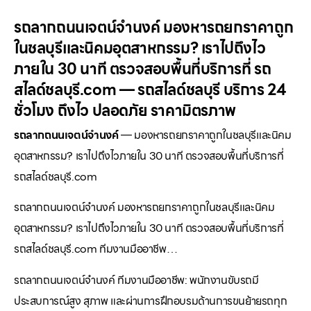
รถลากถนนเจตน์จำนงค์ มองหารถยกราคาถูก
ในชลบุรีและนิคมอุตสาหกรรม? เราไปถึงไว
ภายใน 30 นาที ตรวจสอบพื้นที่บริการที่ รถ
สไลด์ชลบุรี.com — รถสไลด์ชลบุรี บริการ 24
ชั่วโมง ถึงไว ปลอดภัย ราคามิตรภาพ
รถลากถนนเจตน์จำนงค์
— มองหารถยกราคาถูกในชลบุรีและนิคม
อุตสาหกรรม? เราไปถึงไวภายใน 30 นาที ตรวจสอบพื้นที่บริการที่
รถสไลด์ชลบุรี.com
รถลากถนนเจตน์จำนงค์ มองหารถยกราคาถูกในชลบุรีและนิคม
อุตสาหกรรม? เราไปถึงไวภายใน 30 นาที ตรวจสอบพื้นที่บริการที่
รถสไลด์ชลบุรี.com ทีมงานมืออาชีพ…
รถลากถนนเจตน์จำนงค์ ทีมงานมืออาชีพ: พนักงานขับรถมี
ประสบการณ์สูง สุภาพ และผ่านการฝึกอบรมด้านการขนย้ายรถทุก