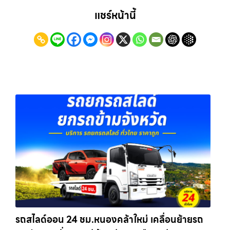
แชร์หน้านี้
รถสไลด์ออน 24 ชม.หนองคล้าใหม่ เคลื่อนย้ายรถ