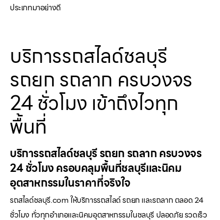
ประเภทมาอย่างดี
บริการรถสไลด์ชลบุรี
รถยก รถลาก ครบวงจร
24 ชั่วโมง เข้าถึงไวทุก
พื้นที่
บริการรถสไลด์ชลบุรี รถยก รถลาก ครบวงจร
24 ชั่วโมง ครอบคลุมพื้นที่ชลบุรีและนิคม
อุตสาหกรรมในราคาที่จริงใจ
รถสไลด์ชลบุรี.com ให้บริการรถสไลด์ รถยก และรถลาก ตลอด 24
ชั่วโมง ทั่วทุกอำเภอและนิคมอุตสาหกรรมในชลบุรี ปลอดภัย รวดเร็ว