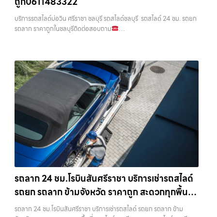
ถูก0611483322
บริการรถสไลด์บ่อวิน ศรีราชา ชลบุรี รถสไลด์ชลบุรี รถสไลด์ 24 ชม. รถยก
รถลาก ราคาถูกในชลบุรีติดต่อสอบถาม
06114833220659240622ในเมืองชลบุรี หากคุณกำลังมองหาบริการ
“รถสไลด์” หรือ “รถยก” หรือ “รถลาก” ที่…
รถลาก 24 ชม.โรบินสันศรีราชา บริการเช่ารถสไลด์
รถยก รถลาก ข้ามจังหวัด ราคาถูก สะดวกทุกพื้นที่
รถสไลด์ชลบุรี.com
รถลาก 24 ชม.โรบินสันศรีราชา บริการเช่ารถสไลด์ รถยก รถลาก ข้าม