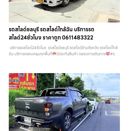
รถสไลด์ชลบุรี รถสไลด์ใกล้ฉัน บริการรถ
สไลด์24ชั่วโมง ราคาถูก 0611483322
บริการรถสไลด์24ชั่วโมง รถสไลด์ชลบุรี รถสไลด์ข้ามจังหวัด รถสไลด์ใกล้
ฉัน บริการครอบคลุมทุกพื้นที่
มีประกันสินค้า ตลอดการเดินทาง
#รถ
สไลด์ชลบุรี#รถสไลด์ระยอง#รถสไลด์บ่อวิน#รถสไลด์พัทยา#รถสไลด์
บางละมุง#ร…