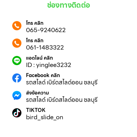
ช่องทางติดต่อ
โทร คลิก
065-9240622
โทร คลิก
061-1483322
แอดไลน์ คลิก
ID : yinglee3232
Facebook คลิก
รถสไลด์ เบิร์ดสไลด์ออน ชลบุรี
ส่งข้อความ
รถสไลด์ เบิร์ดสไลด์ออน ชลบุรี
TIKTOK
bird_slide_on