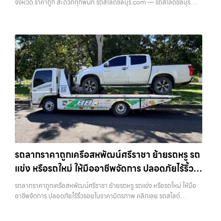
จังหวัด ราคาถูก สะดวกทุกพื้นที่ รถสไลด์ชลบุรี.com — รถสไลด์ชลบุรี
บริการรถสไลด์ รถยก รถลาก 24 ชม. ราคาถูก ทั่วชลบุรี พัทยา และนิคม
อุตสาหกรร…
รถลากราคาถูกเครือสหพัฒน์ศรีราชา ย้ายรถหรู รถ
แข่ง หรือรถใหม่ ให้มืออาชีพจัดการ ปลอดภัยไร้ริ้ว
รอยในราคามิตรภาพ คลิกเลย รถสไลด์ชลบุรี.com
รถลากราคาถูกเครือสหพัฒน์ศรีราชา ย้ายรถหรู รถแข่ง หรือรถใหม่ ให้มือ
อาชีพจัดการ ปลอดภัยไร้ริ้วรอยในราคามิตรภาพ คลิกเลย รถสไลด์
ชลบุรี.com — รถสไลด์ชลบุรี บริการ 24 ชั่วโมง ถึงไว ปลอดภัย ราคา
มิตรภาพ รถลาก…