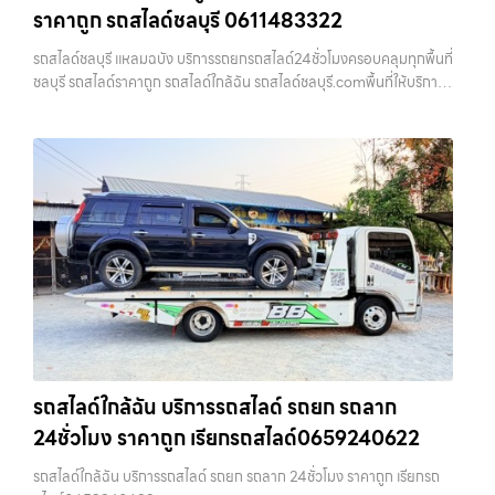
ราคาถูก รถสไลด์ชลบุรี 0611483322
รถสไลด์ชลบุรี แหลมฉบัง บริการรถยกรถสไลด์24ชั่วโมงครอบคลุมทุกพื้นที่
ชลบุรี รถสไลด์ราคาถูก รถสไลด์ใกล้ฉัน รถสไลด์ชลบุรี.comพื้นที่ให้บริการ:
รวดเร็ว ครอบคลุมทั่วทั้งจังหวัดไม่ว่าคุณจะอยู่ที่ไหน เราพร้อม…
รถสไลด์ใกล้ฉัน บริการรถสไลด์ รถยก รถลาก
24ชั่วโมง ราคาถูก เรียกรถสไลด์0659240622
รถสไลด์ใกล้ฉัน บริการรถสไลด์ รถยก รถลาก 24ชั่วโมง ราคาถูก เรียกรถ