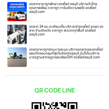
รถลากราคาถูกพัทยา รถสไลด์ ชลบุรี บริการทั่วไทย
คุณภาพเยี่ยม ราคาถูก การันตีความพอใจ รถสไลด์
ชลบุรี.com
รถลาก 24 ชม.ตะเคียนเตี้ย บริการเช่ารถสไลด์ รถยก รถ
ลาก ข้ามจังหวัด ราคาถูก สะดวกทุกพื้นที่ รถสไลด์
ชลบุรี.com
รถยกราคาถูกนิคมบางละมุง บริการรถลากและรถสไลด์
ออนที่ครอบคลุมที่สุดในจังหวัดชลบุรี มั่นใจในบริการ
มาตรฐานสากลดูรายละเอียดได้ที่ รถสไลด์ชลบุรี.com
QR CODE LINE