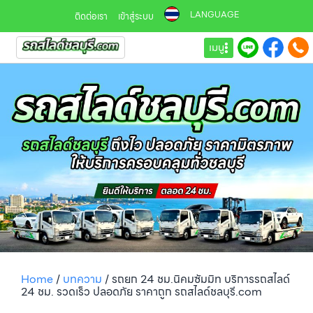
LANGUAGE
ติดต่อเรา
เข้าสู่ระบบ
เมนู
Home
/
บทความ
/
รถยก 24 ชม.นิคมซัมมิท บริการรถสไลด์
24 ชม. รวดเร็ว ปลอดภัย ราคาถูก รถสไลด์ชลบุรี.com