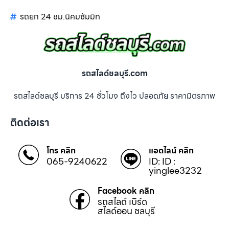
รถยก 24 ชม.นิคมซัมมิท
รถสไลด์ชลบุรี.com
รถสไลด์ชลบุรี บริการ 24 ชั่วโมง ถึงไว ปลอดภัย ราคามิตรภาพ
ติดต่อเรา
โทร คลิก
แอดไลน์ คลิก
065-9240622
ID: ID :
yinglee3232
Facebook คลิก
รถสไลด์ เบิร์ด
สไลด์ออน ชลบุรี