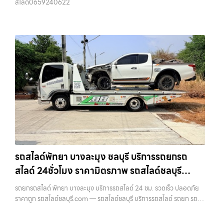
สไลด์0659240622
รถสไลด์พัทยา บางละมุง ชลบุรี บริการรถยกรถ
สไลด์ 24ชั่วโมง ราคามิตรภาพ รถสไลด์ชลบุรี
0611483322
รถยกรถสไลด์ พัทยา บางละมุง บริการรถสไลด์ 24 ชม. รวดเร็ว ปลอดภัย
ราคาถูก รถสไลด์ชลบุรี.com — รถสไลด์ชลบุรี บริการรถสไลด์ รถยก รถ
ลาก 24 ชม. ราคาถูก ทั่วชลบุรี พัทยา และนิคมอุตสาหกรรมใกล้เคียงรถยก
รถสไลด์…