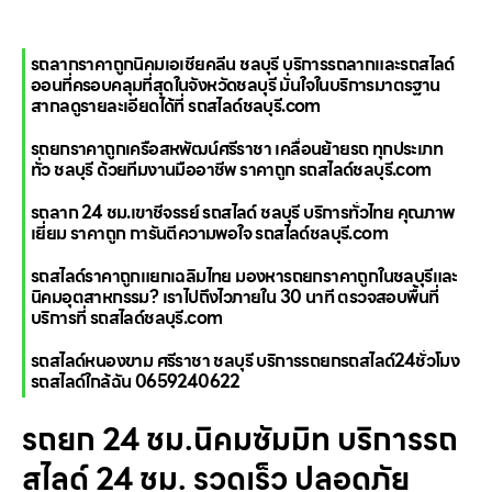
รถลากราคาถูกนิคมเอเชียคลีน ชลบุรี บริการรถลากและรถสไลด์
ออนที่ครอบคลุมที่สุดในจังหวัดชลบุรี มั่นใจในบริการมาตรฐาน
สากลดูรายละเอียดได้ที่ รถสไลด์ชลบุรี.com
รถยกราคาถูกเครือสหพัฒน์ศรีราชา เคลื่อนย้ายรถ ทุกประเภท
ทั่ว ชลบุรี ด้วยทีมงานมืออาชีพ ราคาถูก รถสไลด์ชลบุรี.com
รถลาก 24 ชม.เขาชีจรรย์ รถสไลด์ ชลบุรี บริการทั่วไทย คุณภาพ
เยี่ยม ราคาถูก การันตีความพอใจ รถสไลด์ชลบุรี.com
รถสไลด์ราคาถูกแยกเฉลิมไทย มองหารถยกราคาถูกในชลบุรีและ
นิคมอุตสาหกรรม? เราไปถึงไวภายใน 30 นาที ตรวจสอบพื้นที่
บริการที่ รถสไลด์ชลบุรี.com
รถสไลด์หนองขาม ศรีราชา ชลบุรี บริการรถยกรถสไลด์24ชั่วโมง
รถสไลด์ใกล้ฉัน 0659240622
รถยก 24 ชม.นิคมซัมมิท บริการรถ
สไลด์ 24 ชม. รวดเร็ว ปลอดภัย