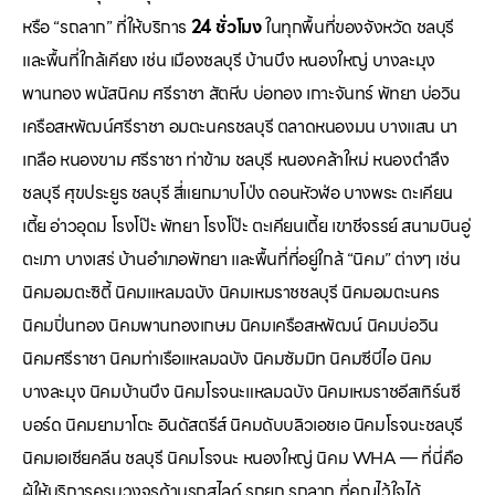
หรือ “รถลาก” ที่ให้บริการ
24 ชั่วโมง
ในทุกพื้นที่ของจังหวัด ชลบุรี
และพื้นที่ใกล้เคียง เช่น เมืองชลบุรี บ้านบึง หนองใหญ่ บางละมุง
พานทอง พนัสนิคม ศรีราชา สัตหีบ บ่อทอง เกาะจันทร์ พัทยา บ่อวิน
เครือสหพัฒน์ศรีราชา อมตะนครชลบุรี ตลาดหนองมน บางแสน นา
เกลือ หนองขาม ศรีราชา ท่าข้าม ชลบุรี หนองคล้าใหม่ หนองตำลึง
ชลบุรี ศุขประยูร ชลบุรี สี่แยกมาบโป่ง ดอนหัวฬ่อ บางพระ ตะเคียน
เตี้ย อ่าวอุดม โรงโป๊ะ พัทยา โรงโป๊ะ ตะเคียนเตี้ย เขาชีจรรย์ สนามบินอู่
ตะเภา บางเสร่ บ้านอำเภอพัทยา และพื้นที่ที่อยู่ใกล้ “นิคม” ต่างๆ เช่น
นิคมอมตะซิตี้ นิคมแหลมฉบัง นิคมเหมราชชลบุรี นิคมอมตะนคร
นิคมปิ่นทอง นิคมพานทองเกษม นิคมเครือสหพัฒน์ นิคมบ่อวิน
นิคมศรีราชา นิคมท่าเรือแหลมฉบัง นิคมซัมมิท นิคมซีบีไอ นิคม
บางละมุง นิคมบ้านบึง นิคมโรจนะแหลมฉบัง นิคมเหมราชอีสเทิร์นซี
บอร์ด นิคมยามาโตะ อินดัสตรีส์ นิคมดับบลิวเอชเอ นิคมโรจนะชลบุรี
นิคมเอเชียคลีน ชลบุรี นิคมโรจนะ หนองใหญ่ นิคม WHA — ที่นี่คือ
ผู้ให้บริการครบวงจรด้านรถสไลด์ รถยก รถลาก ที่คุณไว้ใจได้