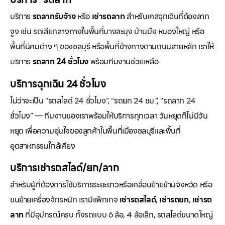
บริการ
รถลากรับจ้าง
หรือ
เช่ารถลาก
สำหรับเคสฉุกเฉินที่ต้องลาก
จูง เช่น รถเสียกลางทางในพื้นที่บางละมุง บ้านบึง หนองใหญ่ หรือ
พื้นที่นิคมต่าง ๆ ของชลบุรี หรือพื้นที่ข้างทางตามถนนสายหลัก เราให้
บริการ
รถลาก 24 ชั่วโมง
พร้อมทีมงานช่วยเหลือ
บริการฉุกเฉิน 24 ชั่วโมง
ไม่ว่าจะเป็น “รถสไลด์ 24 ชั่วโมง”, “รถยก 24 ชม.”, “รถลาก 24
ชั่วโมง” — ทีมงานของเราพร้อมให้บริการทุกเวลา วันหยุดก็ไม่มีวัน
หยุด เพื่อความอุ่นใจของลูกค้าในพื้นที่เมืองชลบุรีและพื้นที่
อุตสาหกรรมใกล้เคียง
บริการเช่ารถสไลด์/ยก/ลาก
สำหรับผู้ที่ต้องการใช้บริการระยะยาวหรือเคลื่อนย้ายข้ามจังหวัด หรือ
ขนย้ายเครื่องจักรหนัก เรามีแพ็กเกจ
เช่ารถสไลด์
,
เช่ารถยก
,
เช่ารถ
ลาก
ที่มีอุปกรณ์ครบ ทั้งรถแบบ 6 ล้อ, 4 ล้อเล็ก, รถสไลด์ขนาดใหญ่