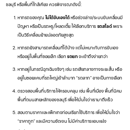
ชลบุรี หรือพื้นที่ใกล้เคียง ควรพิจารณาดังนี้:
หากรถของคุณ
ไม่ได้ขับเองได้
หรือช่วงล่าง/ระบบขับเคลื่อนมี
ปัญหา หรือเป็นรถหรู/โหลดเตี้ย ให้เลือกบริการ
รถสไลด์
เพราะ
เป็นวิธีเคลื่อนย้ายปลอดภัยสูงสุด
หากรถยังสามารถเคลื่อนที่ได้บ้าง แต่ไม่เหมาะกับการขับเอง
หรืออยู่ในพื้นที่ซอยเล็ก เลือก
รถยก
จะเข้าถึงง่ายกว่า
หากอยู่ในกรณีฉุกเฉินจริงๆ เช่น รถเสียกลางทางระยะสั้น หรือ
อยู่ในซอยแคบที่รถใหญ่เข้าลำบาก “รถลาก” อาจเป็นทางเลือก
ตรวจสอบพื้นที่บริการให้ครอบคลุม เช่น พื้นที่เมือง พื้นที่นิคม
พื้นที่ถนนสายหลักของชลบุรี เพื่อให้มั่นใจว่าเรามาถึงเร็ว
สอบถามราคาและแพ็กเกจก่อนเรียกใช้บริการ เพื่อให้มั่นใจว่า
“ราคาถูก” และมีความชัดเจน ไม่มีค่าบริการแอบแฝง