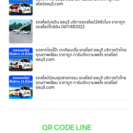
สไลด์ชลบุรี.com
รถสไลด์บ่อวิน ชลบุรี บริการรถสไลด์24ชั่วโมง ราคาถูก
รถสไลด์ใกล้ฉัน 0611483322
รถลากโรงโป๊ะ ตะเคียนเตี้ย รถสไลด์ ชลบุรี บริการทั่วไทย
คุณภาพเยี่ยม ราคาถูก การันตีความพอใจ รถสไลด์
ชลบุรี.com
รถสไลด์นิคมอุตสาหกรรม รถสไลด์ ชลบุรี บริการทั่วไทย
คุณภาพเยี่ยม ราคาถูก การันตีความพอใจ รถสไลด์
ชลบุรี.com
QR CODE LINE