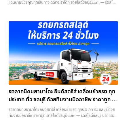
แตนบายช่วยคุณทุกเส้นทาง ติดต่อเราได้ที่ รถสไลด์ชลบุรี.com — รถสไลด์
ชลบุรี บริการ 24 ชั่วโมง ถึงไว ปลอดภัย ราคามิตรภาพ รถยกนิคมบ่อวิ…
รถลากนิคมยามาโตะ อินดัสตรีส์ เคลื่อนย้ายรถ ทุก
ประเภท ทั่ว ชลบุรี ด้วยทีมงานมืออาชีพ ราคาถูก รถ
สไลด์ชลบุรี.com
รถลากนิคมยามาโตะ อินดัสตรีส์ เคลื่อนย้ายรถ ทุกประเภท ทั่ว ชลบุรี ด้วย
ทีมงานมืออาชีพ ราคาถูก รถสไลด์ชลบุรี.com — รถสไลด์ชลบุรี บริการรถ
สไลด์ รถยก รถลาก 24 ชม. ราคาถูก ทั่วชลบุรี พัทยา และนิคม
อุตสาหกรรม…