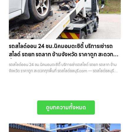
รถสไลด์ออน 24 ชม.นิคมอมตะซิตี้ บริการเช่ารถ
สไลด์ รถยก รถลาก ข้ามจังหวัด ราคาถูก สะดวกทุก
พื้นที่ รถสไลด์ชลบุรี.com
รถสไลด์ออน 24 ชม.นิคมอมตะซิตี้ บริการเช่ารถสไลด์ รถยก รถลาก ข้าม
จังหวัด ราคาถูก สะดวกทุกพื้นที่ รถสไลด์ชลบุรี.com — รถสไลด์ชลบุรี
บริการรถสไลด์ รถยก รถลาก 24 ชม. ราคาถูก ทั่วชลบุรี พัทยา และนิคม
อุตสาห…
ดูบทความทั้งหมด