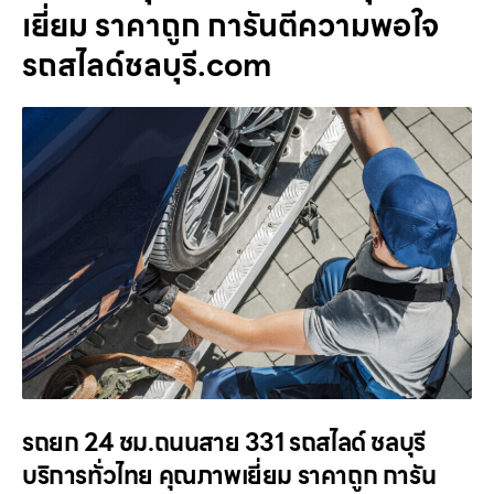
เยี่ยม ราคาถูก การันตีความพอใจ
รถสไลด์ชลบุรี.com
รถยก 24 ชม.ถนนสาย 331 รถสไลด์ ชลบุรี
บริการทั่วไทย คุณภาพเยี่ยม ราคาถูก การัน