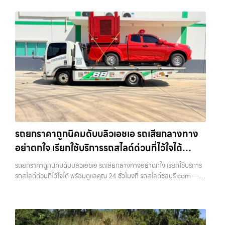
รถยกราคาถูกนิคมดับบลิวเอชเอ รถเสียกลางทาง
อย่าตกใจ เรียกใช้บริการรถสไลด์ด่วนที่ไว้ใจได้
พร้อมดูแลคุณ 24 ชั่วโมงที่ รถสไลด์ชลบุรี.com
รถยกราคาถูกนิคมดับบลิวเอชเอ รถเสียกลางทางอย่าตกใจ เรียกใช้บริการ
รถสไลด์ด่วนที่ไว้ใจได้ พร้อมดูแลคุณ 24 ชั่วโมงที่ รถสไลด์ชลบุรี.com —
รถสไลด์ชลบุรี บริการ 24 ชั่วโมง ถึงไว ปลอดภัย ราคามิตรภาพ รถยก
ราคา…