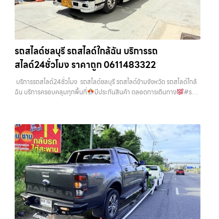
รถสไลด์ชลบุรี รถสไลด์ใกล้ฉัน บริการรถ
สไลด์24ชั่วโมง ราคาถูก 0611483322
บริการรถสไลด์24ชั่วโมง รถสไลด์ชลบุรี รถสไลด์ข้ามจังหวัด รถสไลด์ใกล้
ฉัน บริการครอบคลุมทุกพื้นที่
มีประกันสินค้า ตลอดการเดินทาง
#รถ
สไลด์ชลบุรี#รถสไลด์ระยอง#รถสไลด์บ่อวิน#รถสไลด์พัทยา#รถสไลด์
บางละมุง#ร…