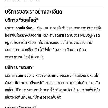
บริการของเราอย่างละเอียด
บริการ “รถสไลด์”
บริการ
รถสไลด์ออน
หรือแบบ “ถาดสไลด์” ที่สามารถลาดเอียงลงพื้น
ให้รถขึ้นได้อย่างปลอดภัย เหมาะกับรถเสีย รถที่ช่วงล่างมีปัญหา รถ
หรู รถโหลดเตี้ย หรือรถที่ไม่สามารถขับเองได้ ทีมงานของเรามี
ประสบการณ์ เคลื่อนย้ายได้ทั้งในเมือง ชานเมือง และนิคม
อุตสาหกรรมใหญ่ ใน ชลบุรี
บริการ “รถยก”
บริการ
รถยกรับจ้าง
หรือ
เช่ารถยก
สำหรับเคสที่รถยังขยับหลุดได้
บ้าง แต่ไม่สามารถวิ่งเองได้ เช่น รถแบตหมด สตาร์ตไม่ติด ระบบขับ
เคลื่อนมีปัญหา ฯลฯ เรามีรถยกที่เข้าถึงซอยเล็กได้ เหมาะกับพื้นที่ใน
เมืองหรือพื้นที่นิคมที่มีการจราจรคับคั่ง
บริการ “รถลาก”