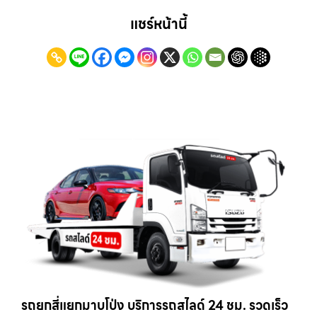
แชร์หน้านี้
รถยกสี่แยกมาบโป่ง บริการรถสไลด์ 24 ชม. รวดเร็ว