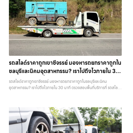
รถสไลด์ราคาถูกเขาชีจรรย์ มองหารถยกราคาถูกใน
ชลบุรีและนิคมอุตสาหกรรม? เราไปถึงไวภายใน 30
นาที ตรวจสอบพื้นที่บริการที่ รถสไลด์ชลบุรี.com
รถสไลด์ราคาถูกเขาชีจรรย์ มองหารถยกราคาถูกในชลบุรีและนิคม
อุตสาหกรรม? เราไปถึงไวภายใน 30 นาที ตรวจสอบพื้นที่บริการที่ รถสไลด์
ชลบุรี.com — รถสไลด์ชลบุรี บริการ 24 ชั่วโมง ถึงไว ปลอดภัย ราคา
มิตรภาพ รถสไลด…