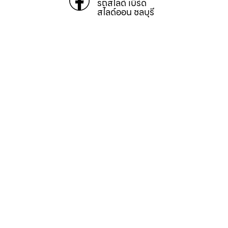
รถสไลด์ เบิร์ด
สไลด์ออน ชลบุรี