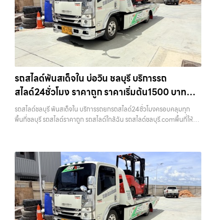
รถสไลด์พันสเด็จใน บ่อวิน ชลบุรี บริการรถ
สไลด์24ชั่วโมง ราคาถูก ราคาเริ่มต้น1500 บาท
0611483322
รถสไลด์ชลบุรี พันสเด็จใน บริการรถยกรถสไลด์24ชั่วโมงครอบคลุมทุก
พื้นที่ชลบุรี รถสไลด์ราคาถูก รถสไลด์ใกล้ฉัน รถสไลด์ชลบุรี.comพื้นที่ให้
บริการ: รวดเร็ว ครอบคลุมทั่วทั้งจังหวัดไม่ว่าคุณจะอยู่ที่ไหน เราพร้…