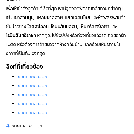
เพื่อให้เข้าถึงลูกค้าได้เร็วที่สุด เรามีจุดจอดพักรถใกล้สถานที่สำคัญ
เช่น
เขาสามมุข
,
แหลมบาลีฮาย
,
แยกเฉลิมไทย
และห้างสรรพสินค้า
ชั้นนำอย่าง
โลตัสบ่อวิน
,
โรบินสัน
บ่อวิน
,
เซ็นทรัลศรีราชา
และ
โรบินสันศรีราชา
หากคุณไปช้อปปิ้งหรือท่องเที่ยวแล้วรถเกิดสตาร์ท
ไม่ติด หรือต้องการย้ายรถจากห้างกลับบ้าน เราพร้อมให้บริการใน
ราคาที่เป็นกันเองที่สุด
ลิงก์ที่เกี่ยวข้อง
รถยกเขาสามมุข
รถยกเขาสามมุข
รถยกเขาสามมุข
รถยกเขาสามมุข
รถยกเขาสามมุข
รถยกเขาสามมุข