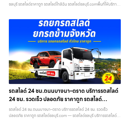
ชลบุรี รถสไลด์ราคาถูก รถสไลด์ใกล้ฉัน รถสไลด์ชลบุรี.comพื้นที่ให้บริการ:
รวดเร็ว ครอบคลุมทั่วทั้งจังหวัดไม่ว่าคุณจะอยู่ที่ไหน เราพร้อม…
รถสไลด์ 24 ชม.ถนนบางนา–ตราด บริการรถสไลด์
24 ชม. รวดเร็ว ปลอดภัย ราคาถูก รถสไลด์
ชลบุรี.com
รถสไลด์ 24 ชม.ถนนบางนา–ตราด บริการรถสไลด์ 24 ชม. รวดเร็ว
ปลอดภัย ราคาถูก รถสไลด์ชลบุรี.com — รถสไลด์ชลบุรี บริการรถสไลด์
รถยก รถลาก 24 ชม. ราคาถูก ทั่วชลบุรี พัทยา และนิคมอุตสาหกรรมใกล้
เคียง รถสไลด์ 2…