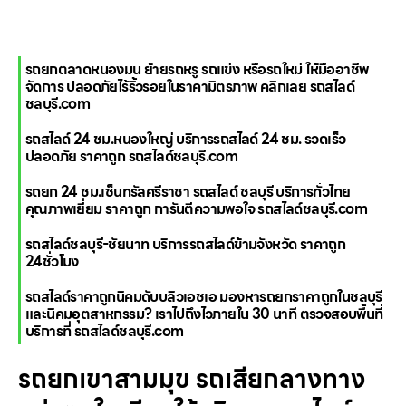
รถยกตลาดหนองมน ย้ายรถหรู รถแข่ง หรือรถใหม่ ให้มืออาชีพ
จัดการ ปลอดภัยไร้ริ้วรอยในราคามิตรภาพ คลิกเลย รถสไลด์
ชลบุรี.com
รถสไลด์ 24 ชม.หนองใหญ่ บริการรถสไลด์ 24 ชม. รวดเร็ว
ปลอดภัย ราคาถูก รถสไลด์ชลบุรี.com
รถยก 24 ชม.เซ็นทรัลศรีราชา รถสไลด์ ชลบุรี บริการทั่วไทย
คุณภาพเยี่ยม ราคาถูก การันตีความพอใจ รถสไลด์ชลบุรี.com
รถสไลด์ชลบุรี-ชัยนาท บริการรถสไลด์ข้ามจังหวัด ราคาถูก
24ชั่วโมง
รถสไลด์ราคาถูกนิคมดับบลิวเอชเอ มองหารถยกราคาถูกในชลบุรี
และนิคมอุตสาหกรรม? เราไปถึงไวภายใน 30 นาที ตรวจสอบพื้นที่
บริการที่ รถสไลด์ชลบุรี.com
รถยกเขาสามมุข รถเสียกลางทาง