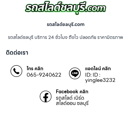
รถสไลด์ชลบุรี.com
รถสไลด์ชลบุรี บริการ 24 ชั่วโมง ถึงไว ปลอดภัย ราคามิตรภาพ
ติดต่อเรา
โทร คลิก
แอดไลน์ คลิก
065-9240622
ID: ID :
yinglee3232
Facebook คลิก
รถสไลด์ เบิร์ด
สไลด์ออน ชลบุรี