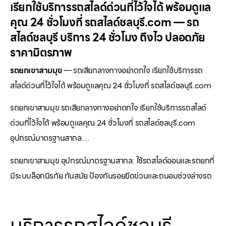
เรียกใช้บริการรถสไลด์ด่วนที่ไว้ใจได้ พร้อมดูแล
คุณ 24 ชั่วโมงที่ รถสไลด์ชลบุรี.com — รถ
สไลด์ชลบุรี บริการ 24 ชั่วโมง ถึงไว ปลอดภัย
ราคามิตรภาพ
รถยกเขาสามมุข
— รถเสียกลางทางอย่าตกใจ เรียกใช้บริการรถ
สไลด์ด่วนที่ไว้ใจได้ พร้อมดูแลคุณ 24 ชั่วโมงที่ รถสไลด์ชลบุรี.com
รถยกเขาสามมุข รถเสียกลางทางอย่าตกใจ เรียกใช้บริการรถสไลด์
ด่วนที่ไว้ใจได้ พร้อมดูแลคุณ 24 ชั่วโมงที่ รถสไลด์ชลบุรี.com
อุปกรณ์มาตรฐานสากล…
รถยกเขาสามมุข อุปกรณ์มาตรฐานสากล: ใช้รถสไลด์ออนและรถยกที่
มีระบบล็อกนิรภัย ทันสมัย ป้องกันรอยขีดข่วนและถนอมช่วงล่างรถ
บริการรถสไลด์ชลบุรี