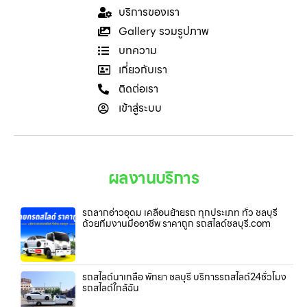
บริการของเรา
Gallery รวมรูปภาพ
บทความ
เกี่ยวกับเรา
ติดต่อเรา
เข้าสู่ระบบ
ผลงานบริการ
รถลากอ่าวอุดม เคลื่อนย้ายรถ ทุกประเภท ทั่ว ชลบุรี
ด้วยทีมงานมืออาชีพ ราคาถูก รถสไลด์ชลบุรี.com
รถสไลด์นาเกลือ พัทยา ชลบุรี บริการรถสไลด์24ชั่วโมง
รถสไลด์ใกล้ฉัน