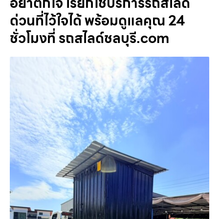
อย่าตกใจ เรียกใช้บริการรถสไลด์
ด่วนที่ไว้ใจได้ พร้อมดูแลคุณ 24
ชั่วโมงที่ รถสไลด์ชลบุรี.com