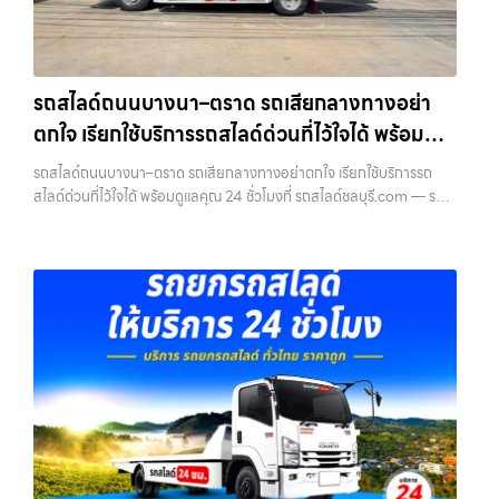
รถสไลด์ถนนบางนา–ตราด รถเสียกลางทางอย่า
ตกใจ เรียกใช้บริการรถสไลด์ด่วนที่ไว้ใจได้ พร้อม
ดูแลคุณ 24 ชั่วโมงที่ รถสไลด์ชลบุรี.com
รถสไลด์ถนนบางนา–ตราด รถเสียกลางทางอย่าตกใจ เรียกใช้บริการรถ
สไลด์ด่วนที่ไว้ใจได้ พร้อมดูแลคุณ 24 ชั่วโมงที่ รถสไลด์ชลบุรี.com — รถ
สไลด์ชลบุรี บริการ 24 ชั่วโมง ถึงไว ปลอดภัย ราคามิตรภาพ รถสไลด์ถนน
บางนา…