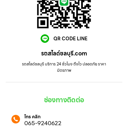
QR CODE LINE
รถสไลด์ชลบุรี.com
รถสไลด์ชลบุรี บริการ 24 ชั่วโมง ถึงไว ปลอดภัย ราคา
มิตรภาพ
ช่องทางติดต่อ
โทร คลิก
065-9240622