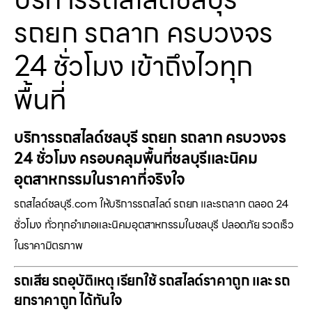
รถยก รถลาก ครบวงจร
24 ชั่วโมง เข้าถึงไวทุก
พื้นที่
บริการรถสไลด์ชลบุรี รถยก รถลาก ครบวงจร
24 ชั่วโมง ครอบคลุมพื้นที่ชลบุรีและนิคม
อุตสาหกรรมในราคาที่จริงใจ
รถสไลด์ชลบุรี.com ให้บริการรถสไลด์ รถยก และรถลาก ตลอด 24
ชั่วโมง ทั่วทุกอำเภอและนิคมอุตสาหกรรมในชลบุรี ปลอดภัย รวดเร็ว
ในราคามิตรภาพ
รถเสีย รถอุบัติเหตุ เรียกใช้ รถสไลด์ราคาถูก และ รถ
ยกราคาถูก ได้ทันใจ