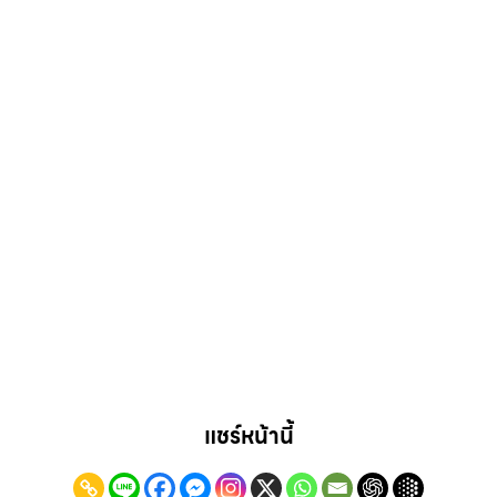
แชร์หน้านี้