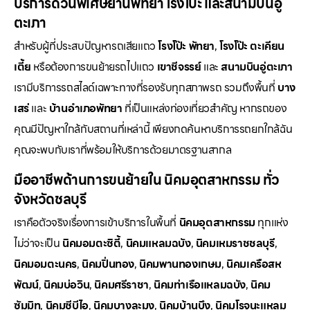
บริการด่วนพิเศษย่านพัทยา โรงโป๊ะ และสนามบินอู่
ตะเภา
สำหรับผู้ที่ประสบปัญหารถเสียแถว
โรงโป๊ะ พัทยา
,
โรงโป๊ะ ตะเคียน
เตี้ย
หรือต้องการขนย้ายรถไปแถว
เขาชีจรรย์
และ
สนามบินอู่ตะเภา
เรามีบริการรถสไลด์เฉพาะทางที่รองรับทุกสภาพรถ รวมถึงพื้นที่
บาง
เสร่
และ
บ้านอำเภอพัทยา
ที่เป็นแหล่งท่องเที่ยวสำคัญ หากรถของ
คุณมีปัญหาใกล้กับสถานที่เหล่านี้ เพียงกดค้นหาบริการรถยกใกล้ฉัน
คุณจะพบกับเราที่พร้อมให้บริการด้วยมาตรฐานสากล
มืออาชีพด้านการขนย้ายใน นิคมอุตสาหกรรม ทั่ว
จังหวัดชลบุรี
เราคือตัวจริงเรื่องการเข้าบริการในพื้นที่
นิคมอุตสาหกรรม
ทุกแห่ง
ไม่ว่าจะเป็น
นิคมอมตะซิตี้
,
นิคมแหลมฉบัง
,
นิคมเหมราชชลบุรี
,
นิคมอมตะนคร
,
นิคมปิ่นทอง
,
นิคมพานทองเกษม
,
นิคมเครือสห
พัฒน์
,
นิคมบ่อวิน
,
นิคมศรีราชา
,
นิคมท่าเรือแหลมฉบัง
,
นิคม
ซัมมิท
,
นิคมซีบีไอ
,
นิคมบางละมุง
,
นิคมบ้านบึง
,
นิคมโรจนะแหลม