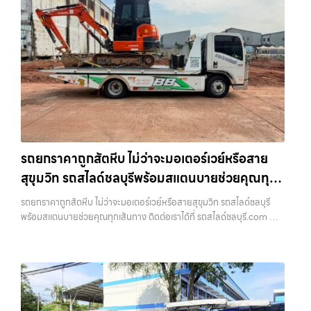
รถยกราคาถูกสัตหีบ ไม่ว่าจะมอเตอร์เวย์หรือสาย
สุขุมวิท รถสไลด์ชลบุรีพร้อมสแตนบายช่วยคุณทุก
เส้นทาง ติดต่อเราได้ที่ รถสไลด์ชลบุรี.com
รถยกราคาถูกสัตหีบ ไม่ว่าจะมอเตอร์เวย์หรือสายสุขุมวิท รถสไลด์ชลบุรี
พร้อมสแตนบายช่วยคุณทุกเส้นทาง ติดต่อเราได้ที่ รถสไลด์ชลบุรี.com —
รถสไลด์ชลบุรี บริการ 24 ชั่วโมง ถึงไว ปลอดภัย ราคามิตรภาพ รถยกราคา
ถู…