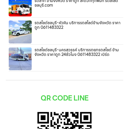
รถลาก ข้ามจังหวัด ราคาถูก สะดวกทุกพื้นที่ รถสไลด์
ชลบุรี.com
รถสไลด์ชลบุรี-หัวหิน บริการรถสไลด์ข้ามจังหวัด ราคา
ถูก 0611483322
รถสไลด์ชลบุรี-นครสวรรค์ บริการรถยกรถสไลด์ ข้าม
จังหวัด ราคาถูก 24ชั่วโมง 0611483322 เบิร์ด
QR CODE LINE