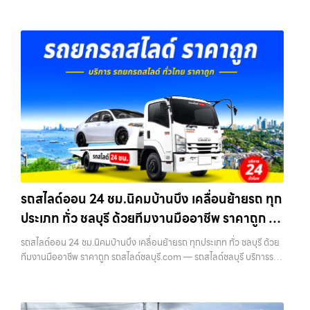
ใกล้…
รถสไลด์ออน 24 ชม.นิคมบ้านบึง เคลื่อนย้ายรถ ทุก
ประเภท ทั่ว ชลบุรี ด้วยทีมงานมืออาชีพ ราคาถูก รถ
สไลด์ชลบุรี.com
รถสไลด์ออน 24 ชม.นิคมบ้านบึง เคลื่อนย้ายรถ ทุกประเภท ทั่ว ชลบุรี ด้วย
ทีมงานมืออาชีพ ราคาถูก รถสไลด์ชลบุรี.com — รถสไลด์ชลบุรี บริการรถ
สไลด์ รถยก รถลาก 24 ชม. ราคาถูก ทั่วชลบุรี พัทยา และนิคม
อุตสาหกรรม…