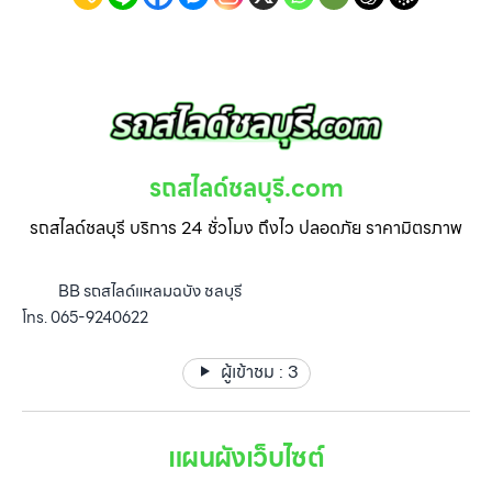
รถสไลด์ชลบุรี.com
รถสไลด์ชลบุรี บริการ 24 ชั่วโมง ถึงไว ปลอดภัย ราคามิตรภาพ
BB รถสไลด์แหลมฉบัง ชลบุรี
โทร. 065-9240622
ผู้เข้าชม :
3
แผนผังเว็บไซต์