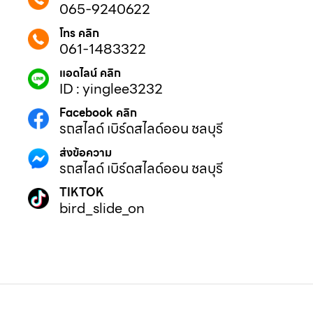
065-9240622
โทร คลิก
061-1483322
แอดไลน์ คลิก
ID : yinglee3232
Facebook คลิก
รถสไลด์ เบิร์ดสไลด์ออน ชลบุรี
ส่งข้อความ
รถสไลด์ เบิร์ดสไลด์ออน ชลบุรี
TIKTOK
bird_slide_on