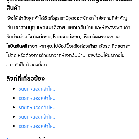
สินค้า
เพื่อให้เข้าถึงลูกค้าได้เร็วที่สุด เรามีจุดจอดพักรถใกล้สถานที่สำคัญ
เช่น
เขาสามมุข
,
แหลมบาลีฮาย
,
แยกเฉลิมไทย
และห้างสรรพสินค้า
ชั้นนำอย่าง
โลตัสบ่อวิน
,
โรบินสัน
บ่อวิน
,
เซ็นทรัลศรีราชา
และ
โรบินสันศรีราชา
หากคุณไปช้อปปิ้งหรือท่องเที่ยวแล้วรถเกิดสตาร์ท
ไม่ติด หรือต้องการย้ายรถจากห้างกลับบ้าน เราพร้อมให้บริการใน
ราคาที่เป็นกันเองที่สุด
ลิงก์ที่เกี่ยวข้อง
รถยกหนองคล้าใหม่
รถยกหนองคล้าใหม่
รถยกหนองคล้าใหม่
รถยกหนองคล้าใหม่
รถยกหนองคล้าใหม่