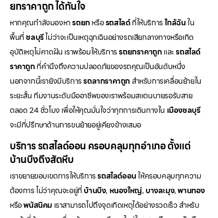
ยกราคาถูก ได้ทันใจ
หากคุณกำลังมองหา
รถยก
หรือ
รถสไลด์
ที่ให้บริการ
ใกล้ฉัน
ใน
พื้นที่
ชลบุรี
ไม่ว่าจะเป็นเหตุฉุกเฉินอย่างรถเสียกลางทางหรือเกิด
อุบัติเหตุไม่คาดฝัน เราพร้อมให้บริการ
รถยกราคาถูก
และ
รถสไลด์
ราคาถูก
ที่คำนึงถึงความปลอดภัยของรถคุณเป็นอันดับหนึ่ง
นอกจากนี้เรายังมีบริการ
รถลากราคาถูก
สำหรับการเคลื่อนย้ายใน
ระยะสั้น ทีมงานระดับมืออาชีพของเราพร้อมสแตนบายรอรับสาย
ตลอด 24 ชั่วโมง เพื่อให้คุณมั่นใจว่าทุกการเดินทางใน
เมืองชลบุรี
จะมีที่ปรึกษาด้านการขนย้ายอยู่เคียงข้างเสมอ
บริการ รถสไลด์ออน ครอบคลุมทุกอำเภอ ตั้งแต่
บ้านบึงถึงสัตหีบ
เราขยายขอบเขตการให้บริการ
รถสไลด์ออน
ให้ครอบคลุมทุกความ
ต้องการ ไม่ว่าคุณจะอยู่ที่
บ้านบึง
,
หนองใหญ่
,
บางละมุง
,
พานทอง
หรือ
พนัสนิคม
เราสามารถไปถึงจุดเกิดเหตุได้อย่างรวดเร็ว สำหรับ