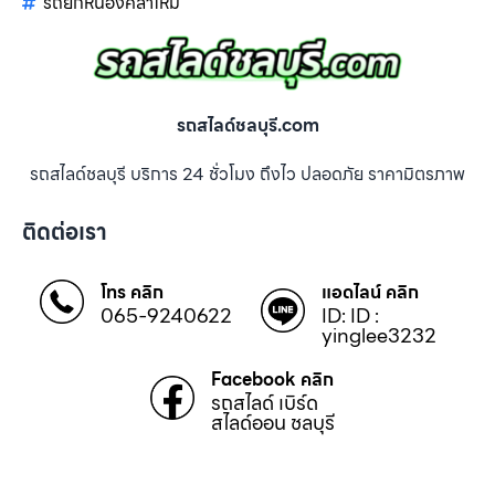
รถยกหนองคล้าใหม่
รถสไลด์ชลบุรี.com
รถสไลด์ชลบุรี บริการ 24 ชั่วโมง ถึงไว ปลอดภัย ราคามิตรภาพ
ติดต่อเรา
โทร คลิก
แอดไลน์ คลิก
065-9240622
ID: ID :
yinglee3232
Facebook คลิก
รถสไลด์ เบิร์ด
สไลด์ออน ชลบุรี