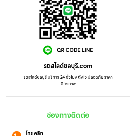
QR CODE LINE
รถสไลด์ชลบุรี.com
รถสไลด์ชลบุรี บริการ 24 ชั่วโมง ถึงไว ปลอดภัย ราคา
มิตรภาพ
ช่องทางติดต่อ
โทร คลิก