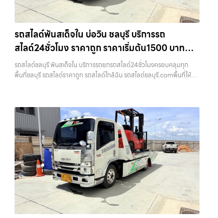
รถสไลด์พันสเด็จใน บ่อวิน ชลบุรี บริการรถ
สไลด์24ชั่วโมง ราคาถูก ราคาเริ่มต้น1500 บาท
0611483322
รถสไลด์ชลบุรี พันสเด็จใน บริการรถยกรถสไลด์24ชั่วโมงครอบคลุมทุก
พื้นที่ชลบุรี รถสไลด์ราคาถูก รถสไลด์ใกล้ฉัน รถสไลด์ชลบุรี.comพื้นที่ให้
บริการ: รวดเร็ว ครอบคลุมทั่วทั้งจังหวัดไม่ว่าคุณจะอยู่ที่ไหน เราพร้…