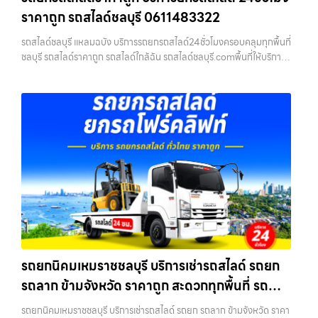
ราคาถูก รถสไลด์ชลบุรี 0611483322
รถสไลด์ชลบุรี แหลมฉบัง บริการรถยกรถสไลด์24ชั่วโมงครอบคลุมทุกพื้นที่
ชลบุรี รถสไลด์ราคาถูก รถสไลด์ใกล้ฉัน รถสไลด์ชลบุรี.comพื้นที่ให้บริการ:
รวดเร็ว ครอบคลุมทั่วทั้งจังหวัดไม่ว่าคุณจะอยู่ที่ไหน เราพร้อม…
รถยกนิคมเหมราชชลบุรี บริการเช่ารถสไลด์ รถยก
รถลาก ข้ามจังหวัด ราคาถูก สะดวกทุกพื้นที่ รถ
สไลด์ชลบุรี.com
รถยกนิคมเหมราชชลบุรี บริการเช่ารถสไลด์ รถยก รถลาก ข้ามจังหวัด ราคา