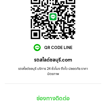
QR CODE LINE
รถสไลด์ชลบุรี.com
รถสไลด์ชลบุรี บริการ 24 ชั่วโมง ถึงไว ปลอดภัย ราคา
มิตรภาพ
ช่องทางติดต่อ