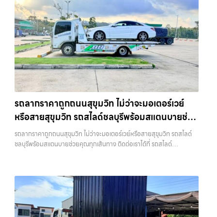
รถลากราคาถูกถนนสุขุมวิท ไม่ว่าจะมอเตอร์เวย์
หรือสายสุขุมวิท รถสไลด์ชลบุรีพร้อมสแตนบายช่วย
คุณทุกเส้นทาง ติดต่อเราได้ที่ รถสไลด์ชลบุรี.com
รถลากราคาถูกถนนสุขุมวิท ไม่ว่าจะมอเตอร์เวย์หรือสายสุขุมวิท รถสไลด์
ชลบุรีพร้อมสแตนบายช่วยคุณทุกเส้นทาง ติดต่อเราได้ที่ รถสไลด์
ชลบุรี.com — รถสไลด์ชลบุรี บริการ 24 ชั่วโมง ถึงไว ปลอดภัย ราคา
มิตรภาพ รถลา…