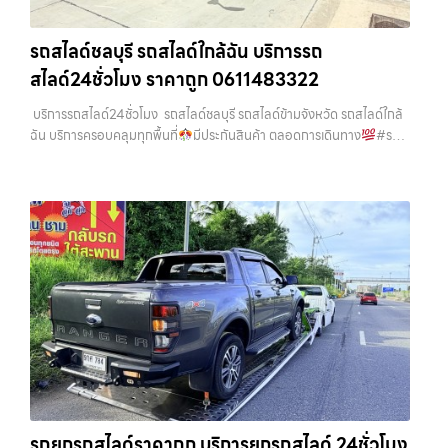
รถสไลด์ชลบุรี รถสไลด์ใกล้ฉัน บริการรถ
สไลด์24ชั่วโมง ราคาถูก 0611483322
บริการรถสไลด์24ชั่วโมง รถสไลด์ชลบุรี รถสไลด์ข้ามจังหวัด รถสไลด์ใกล้
ฉัน บริการครอบคลุมทุกพื้นที่
มีประกันสินค้า ตลอดการเดินทาง
#รถ
สไลด์ชลบุรี#รถสไลด์ระยอง#รถสไลด์บ่อวิน#รถสไลด์พัทยา#รถสไลด์
บางละมุง#ร…
รถยกรถสไลด์ราคาถูก บริการยกรถสไลด์ 24ชั่วโมง