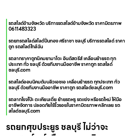
รถสไลด์ข้ามจังหวัด บริการรถสไลด์ข้ามจังหวัด ราคามิตรภาพ
0611483323
รถยกรถสไลด์สไลด์ปิ่นทอง ศรีราชา ชลบุรี บริการรถสไลด์ ราคา
ถูก รถสไลด์ใกล้ฉัน
รถลากราคาถูกนิคมยามาโตะ อินดัสตรีส์ เคลื่อนย้ายรถ ทุก
ประเภท ทั่ว ชลบุรี ด้วยทีมงานมืออาชีพ ราคาถูก รถสไลด์
ชลบุรี.com
รถสไลด์ออนนิคมดับบลิวเอชเอ เคลื่อนย้ายรถ ทุกประเภท ทั่ว
ชลบุรี ด้วยทีมงานมืออาชีพ ราคาถูก รถสไลด์ชลบุรี.com
รถลากโรงโป๊ะ ตะเคียนเตี้ย ย้ายรถหรู รถแข่ง หรือรถใหม่ ให้มือ
อาชีพจัดการ ปลอดภัยไร้ริ้วรอยในราคามิตรภาพ คลิกเลย รถ
สไลด์ชลบุรี.com
รถยกศุขประยูร ชลบุรี ไม่ว่าจะ