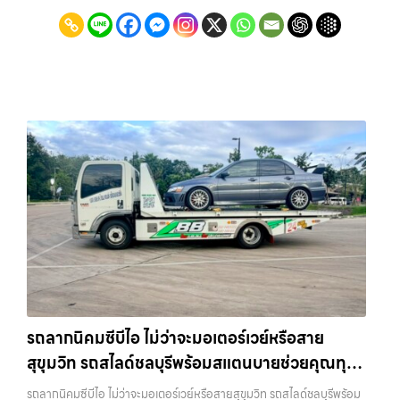
รถลากนิคมซีบีไอ ไม่ว่าจะมอเตอร์เวย์หรือสาย
สุขุมวิท รถสไลด์ชลบุรีพร้อมสแตนบายช่วยคุณทุก
เส้นทาง ติดต่อเราได้ที่ รถสไลด์ชลบุรี.com
รถลากนิคมซีบีไอ ไม่ว่าจะมอเตอร์เวย์หรือสายสุขุมวิท รถสไลด์ชลบุรีพร้อม