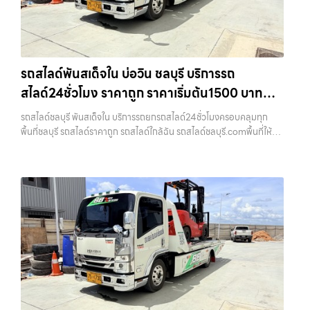
รถสไลด์พันสเด็จใน บ่อวิน ชลบุรี บริการรถ
สไลด์24ชั่วโมง ราคาถูก ราคาเริ่มต้น1500 บาท
0611483322
รถสไลด์ชลบุรี พันสเด็จใน บริการรถยกรถสไลด์24ชั่วโมงครอบคลุมทุก
พื้นที่ชลบุรี รถสไลด์ราคาถูก รถสไลด์ใกล้ฉัน รถสไลด์ชลบุรี.comพื้นที่ให้
บริการ: รวดเร็ว ครอบคลุมทั่วทั้งจังหวัดไม่ว่าคุณจะอยู่ที่ไหน เราพร้…