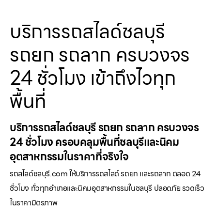
บริการรถสไลด์ชลบุรี
รถยก รถลาก ครบวงจร
24 ชั่วโมง เข้าถึงไวทุก
พื้นที่
บริการรถสไลด์ชลบุรี รถยก รถลาก ครบวงจร
24 ชั่วโมง ครอบคลุมพื้นที่ชลบุรีและนิคม
อุตสาหกรรมในราคาที่จริงใจ
รถสไลด์ชลบุรี.com ให้บริการรถสไลด์ รถยก และรถลาก ตลอด 24
ชั่วโมง ทั่วทุกอำเภอและนิคมอุตสาหกรรมในชลบุรี ปลอดภัย รวดเร็ว
ในราคามิตรภาพ