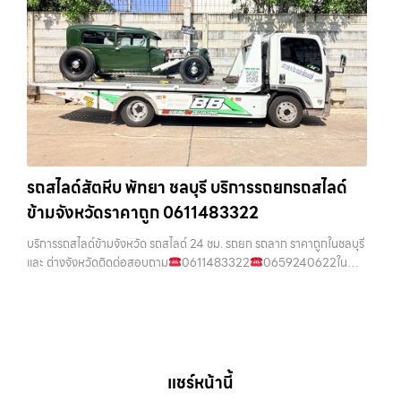
รถสไลด์สัตหีบ พัทยา ชลบุรี บริการรถยกรถสไลด์
ข้ามจังหวัดราคาถูก 0611483322
บริการรถสไลด์ข้ามจังหวัด รถสไลด์ 24 ชม. รถยก รถลาก ราคาถูกในชลบุรี
และ ต่างจังหวัดติดต่อสอบถาม
0611483322
0659240622ใน
เมืองชลบุรี หากคุณกำลังมองหาบริการ “รถสไลด์” หรือ “รถยก” หรือ “รถ
ลาก” ที่ให้บริก…
แชร์หน้านี้