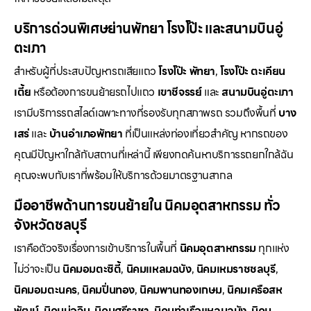
บริการด่วนพิเศษย่านพัทยา โรงโป๊ะ และสนามบินอู่
ตะเภา
สำหรับผู้ที่ประสบปัญหารถเสียแถว
โรงโป๊ะ พัทยา
,
โรงโป๊ะ ตะเคียน
เตี้ย
หรือต้องการขนย้ายรถไปแถว
เขาชีจรรย์
และ
สนามบินอู่ตะเภา
เรามีบริการรถสไลด์เฉพาะทางที่รองรับทุกสภาพรถ รวมถึงพื้นที่
บาง
เสร่
และ
บ้านอำเภอพัทยา
ที่เป็นแหล่งท่องเที่ยวสำคัญ หากรถของ
คุณมีปัญหาใกล้กับสถานที่เหล่านี้ เพียงกดค้นหาบริการรถยกใกล้ฉัน
คุณจะพบกับเราที่พร้อมให้บริการด้วยมาตรฐานสากล
มืออาชีพด้านการขนย้ายใน นิคมอุตสาหกรรม ทั่ว
จังหวัดชลบุรี
เราคือตัวจริงเรื่องการเข้าบริการในพื้นที่
นิคมอุตสาหกรรม
ทุกแห่ง
ไม่ว่าจะเป็น
นิคมอมตะซิตี้
,
นิคมแหลมฉบัง
,
นิคมเหมราชชลบุรี
,
นิคมอมตะนคร
,
นิคมปิ่นทอง
,
นิคมพานทองเกษม
,
นิคมเครือสห
พัฒน์
,
นิคมบ่อวิน
,
นิคมศรีราชา
,
นิคมท่าเรือแหลมฉบัง
,
นิคม