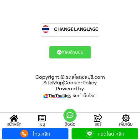
CHANGE LANGUAGE
กลับด้านบน
Copyright © รถสไลด์ชลบุรี.com
SiteMap
Cookie-Policy
Powered by
รับทำเว็บไซต์
หน้าหลัก
เมนู
ติดต่อ
แชร์
เพิ่มเติม
โทร คลิก
แอดไลน์ คลิก