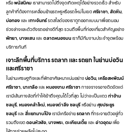
หรือ
พนัสนิคม
เราสามารถไปถึงจุดเกิดเหตุได้อย่างรวดเร็ว สำหรับ
ลูกค้าที่ต้องการเคลื่อนย้ายรถหรูหรือรถใหม่ในเขต
ศรีราชา
,
สัตหีบ
,
บ่อทอง
และ
เกาะจันทร์
รถสไลด์ของเราถูกออกแบบมาเพื่อถนอม
ช่วงล่างและตัวถังรถอย่างดีที่สุด รวมถึงพื้นที่ท่องเที่ยวสำคัญอย่าง
พัทยา
,
บางแสน
และ
ตลาดหนองมน
เราก็มีทีมงานประจำจุดพร้อม
บริการทันที
เจาะลึกพื้นที่บริการ รถลาก และ รถยก ในย่านบ่อวิน
และศรีราชา
ในย่านเศรษฐกิจและที่พักอาศัยหนาแน่นอย่าง
บ่อวิน
,
เครือสหพัฒน์
ศรีราชา
,
นาเกลือ
และ
หนองขาม ศรีราชา
การจราจรอาจติดขัดแต่
เรามีเส้นทางลัดที่ทำให้เข้าถึงคุณได้ไวที่สุด ไม่ว่าจะเป็นแถว
ท่าข้าม
ชลบุรี
,
หนองคล้าใหม่
,
หนองตำลึง ชลบุรี
หรือย่าน
ศุขประยูร
ชลบุรี
และ
สี่แยกมาบโป่ง
เรามีเครือข่าย
รถลาก
ที่กระจายตัวอยู่ทั่ว
รวมถึงเขต
ดอนหัวฬ่อ
,
บางพระ
,
ตะเคียนเตี้ย
และ
อ่าวอุดม
เพื่อ
ให้การช่วยเหลือไม่สะดุด