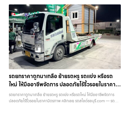
รถยกราคาถูกนาเกลือ ย้ายรถหรู รถแข่ง หรือรถ
ใหม่ ให้มืออาชีพจัดการ ปลอดภัยไร้ริ้วรอยในราคา
มิตรภาพ คลิกเลย รถสไลด์ชลบุรี.com
รถยกราคาถูกนาเกลือ ย้ายรถหรู รถแข่ง หรือรถใหม่ ให้มืออาชีพจัดการ
ปลอดภัยไร้ริ้วรอยในราคามิตรภาพ คลิกเลย รถสไลด์ชลบุรี.com — รถ
สไลด์ชลบุรี บริการ 24 ชั่วโมง ถึงไว ปลอดภัย ราคามิตรภาพ รถยกราคาถูก
นาเกลือ…