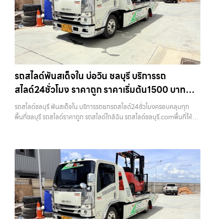
รถสไลด์พันสเด็จใน บ่อวิน ชลบุรี บริการรถ
สไลด์24ชั่วโมง ราคาถูก ราคาเริ่มต้น1500 บาท
0611483322
รถสไลด์ชลบุรี พันสเด็จใน บริการรถยกรถสไลด์24ชั่วโมงครอบคลุมทุก
พื้นที่ชลบุรี รถสไลด์ราคาถูก รถสไลด์ใกล้ฉัน รถสไลด์ชลบุรี.comพื้นที่ให้
บริการ: รวดเร็ว ครอบคลุมทั่วทั้งจังหวัดไม่ว่าคุณจะอยู่ที่ไหน เราพร้…