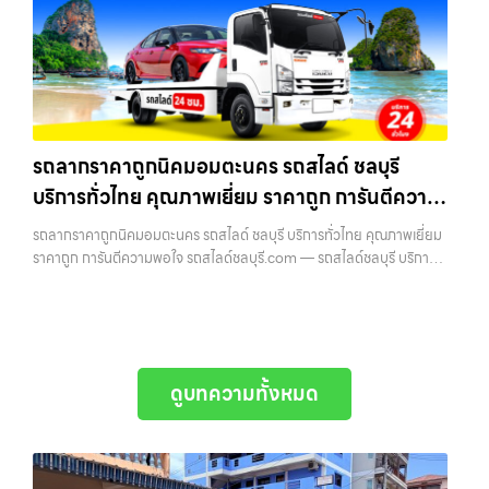
รถลากราคาถูกนิคมอมตะนคร รถสไลด์ ชลบุรี
บริการทั่วไทย คุณภาพเยี่ยม ราคาถูก การันตีความ
พอใจ รถสไลด์ชลบุรี.com
รถลากราคาถูกนิคมอมตะนคร รถสไลด์ ชลบุรี บริการทั่วไทย คุณภาพเยี่ยม
ราคาถูก การันตีความพอใจ รถสไลด์ชลบุรี.com — รถสไลด์ชลบุรี บริการ
รถสไลด์ รถยก รถลาก 24 ชม. ราคาถูก ทั่วชลบุรี พัทยา และนิคมอุตสาหกร
รมใก…
ดูบทความทั้งหมด