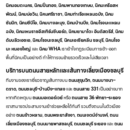
นิคมอมตะนคร
,
นิคมปิ่นทอง
,
นิคมพานทองเกษม
,
นิคมเครือสห
พัฒน์
,
นิคมบ่อวิน
,
นิคมศรีราชา
,
นิคมท่าเรือแหลมฉบัง
,
นิคม
ซัมมิท
,
นิคมซีบีไอ
,
นิคมบางละมุง
,
นิคมบ้านบึง
,
นิคมโรจนะแหลม
ฉบัง
,
นิคมเหมราชอีสเทิร์นซีบอร์ด
,
นิคมยามาโตะ อินดัสตรีส์
,
นิคม
ดับบลิวเอชเอ
,
นิคมโรจนะชลบุรี
,
นิคมเอเชียคลีน ชลบุรี
,
นิคมโรจ
นะ หนองใหญ่
และ
นิคม WHA
เราเข้าใจกฎระเบียบการเข้า-ออก
พื้นที่นิคมเป็นอย่างดี ทำให้การขนย้ายรวดเร็วและไม่เสียเวลา
บริการบนถนนสายหลักและเส้นทางเลี่ยงเมืองชลบุรี
ทีมงานของเราเชี่ยวชาญเส้นทางบน
ถนนสุขุมวิท
,
ถนนบางนา–
ตราด
,
ถนนชลบุรี–บ้านบึง–แกลง
และ
ถนนสาย 331
เป็นอย่างมาก
หากเกิดเหตุบน
ถนนมอเตอร์เวย์
หรือ
ถนนสาย 36 พัทยา–ระยอง
เราสามารถประสานงานเข้าช่วยเหลือได้ทันที รวมถึงถนนในตัวเมือง
อย่าง
ถนนข้าวหลาม
,
ถนนพระยาสัจจา
,
ถนนเจตน์จำนงค์
,
ถนน
เลี่ยงเมืองชลบุรี
,
ถนนบายพาสชลบุรี
,
ถนนชลบุรี ระยอง
และ
ถนน