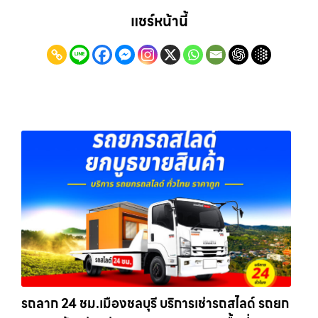
แชร์หน้านี้
รถลาก 24 ชม.เมืองชลบุรี บริการเช่ารถสไลด์ รถยก