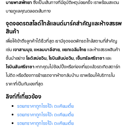
บายพาสพัทยา
ซึ่งเป็นเส้นทางที่มีอุบัติเหตุบ่อยครั้ง เราพร้อมสแตน
บายดูแลคุณตลอดเส้นทาง
จุดจอดรถสไลด์ใกล้แลนด์มาร์คสำคัญและห้างสรรพ
สินค้า
เพื่อให้เข้าถึงลูกค้าได้เร็วที่สุด เรามีจุดจอดพักรถใกล้สถานที่สำคัญ
เช่น
เขาสามมุข
,
แหลมบาลีฮาย
,
แยกเฉลิมไทย
และห้างสรรพสินค้า
ชั้นนำอย่าง
โลตัสบ่อวิน
,
โรบินสัน
บ่อวิน
,
เซ็นทรัลศรีราชา
และ
โรบินสันศรีราชา
หากคุณไปช้อปปิ้งหรือท่องเที่ยวแล้วรถเกิดสตาร์ท
ไม่ติด หรือต้องการย้ายรถจากห้างกลับบ้าน เราพร้อมให้บริการใน
ราคาที่เป็นกันเองที่สุด
ลิงก์ที่เกี่ยวข้อง
รถยกราคาถูกโรงโป๊ะ ตะเคียนเตี้ย
รถยกราคาถูกโรงโป๊ะ ตะเคียนเตี้ย
รถยกราคาถูกโรงโป๊ะ ตะเคียนเตี้ย