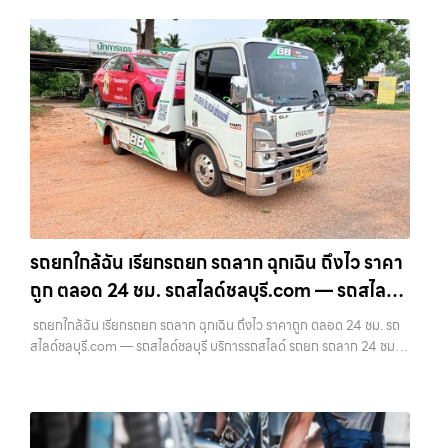
รถยกใกล้ฉัน เรียกรถยก รถลาก ฉุกเฉิน ถึงไว ราคา
ถูก ตลอด 24 ชม. รถสไลด์ชลบุรี.com — รถสไลด์
ชลบุรี บริการรถสไลด์ รถยก รถลาก 24 ชม. ราคา
รถยกใกล้ฉัน เรียกรถยก รถลาก ฉุกเฉิน ถึงไว ราคาถูก ตลอด 24 ชม. รถ
ถูก ทั่วชลบุรี พัทยา บางแสน และนิคมอุตสาหกรรม
สไลด์ชลบุรี.com — รถสไลด์ชลบุรี บริการรถสไลด์ รถยก รถลาก 24 ชม.
ราคาถูก ทั่วชลบุรี พัทยา บางแสน และนิคมอุตสาหกรรมใกล้เคียงรถยกใกล้
ใกล้เคียง 0611483322
ฉัน —…