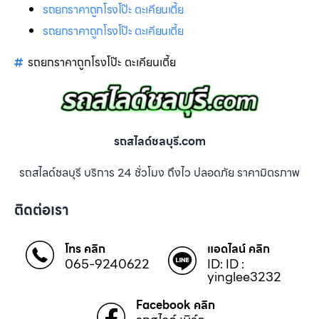
รถยกราคาถูกโรงโป๊ะ ตะเคียนเตี้ย
รถยกราคาถูกโรงโป๊ะ ตะเคียนเตี้ย
รถยกราคาถูกโรงโป๊ะ ตะเคียนเตี้ย
รถสไลด์ชลบุรี.com
รถสไลด์ชลบุรี บริการ 24 ชั่วโมง ถึงไว ปลอดภัย ราคามิตรภาพ
ติดต่อเรา
โทร คลิก
แอดไลน์ คลิก
065-9240622
ID: ID :
yinglee3232
Facebook คลิก