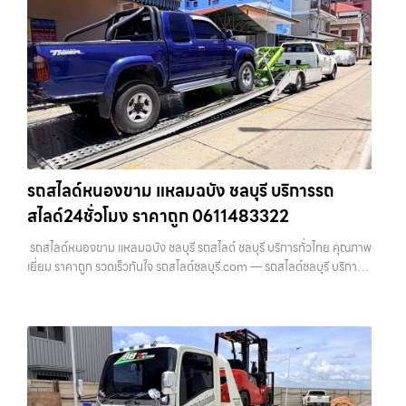
รถสไลด์หนองขาม แหลมฉบัง ชลบุรี บริการรถ
สไลด์24ชั่วโมง ราคาถูก 0611483322
รถสไลด์หนองขาม แหลมฉบัง ชลบุรี รถสไลด์ ชลบุรี บริการทั่วไทย คุณภาพ
เยี่ยม ราคาถูก รวดเร็วทันใจ รถสไลด์ชลบุรี.com — รถสไลด์ชลบุรี บริการ
รถสไลด์ รถยก รถลาก 24 ชม. ราคาถูก ทั่วชลบุรี หนองขาม แหลมฉบัง
ศรี…