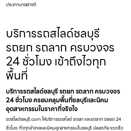
ประเภทมาอย่างดี
บริการรถสไลด์ชลบุรี
รถยก รถลาก ครบวงจร
24 ชั่วโมง เข้าถึงไวทุก
พื้นที่
บริการรถสไลด์ชลบุรี รถยก รถลาก ครบวงจร
24 ชั่วโมง ครอบคลุมพื้นที่ชลบุรีและนิคม
อุตสาหกรรมในราคาที่จริงใจ
รถสไลด์ชลบุรี.com ให้บริการรถสไลด์ รถยก และรถลาก ตลอด 24
ชั่วโมง ทั่วทุกอำเภอและนิคมอุตสาหกรรมในชลบุรี ปลอดภัย รวดเร็ว