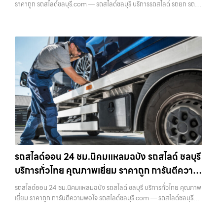
ราคาถูก รถสไลด์ชลบุรี.com — รถสไลด์ชลบุรี บริการรถสไลด์ รถยก รถ
ลาก 24 ชม. ราคาถูก ทั่วชลบุรี พัทยา และนิคมอุตสาหกรรมใกล้เคียง รถ
ลาก…
รถสไลด์ออน 24 ชม.นิคมแหลมฉบัง รถสไลด์ ชลบุรี
บริการทั่วไทย คุณภาพเยี่ยม ราคาถูก การันตีความ
พอใจ รถสไลด์ชลบุรี.com
รถสไลด์ออน 24 ชม.นิคมแหลมฉบัง รถสไลด์ ชลบุรี บริการทั่วไทย คุณภาพ
เยี่ยม ราคาถูก การันตีความพอใจ รถสไลด์ชลบุรี.com — รถสไลด์ชลบุรี
บริการรถสไลด์ รถยก รถลาก 24 ชม. ราคาถูก ทั่วชลบุรี พัทยา และนิคม
อุตสาห…