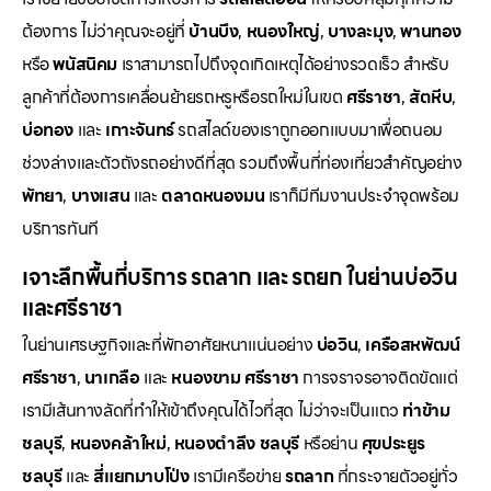
ต้องการ ไม่ว่าคุณจะอยู่ที่
บ้านบึง
,
หนองใหญ่
,
บางละมุง
,
พานทอง
หรือ
พนัสนิคม
เราสามารถไปถึงจุดเกิดเหตุได้อย่างรวดเร็ว สำหรับ
ลูกค้าที่ต้องการเคลื่อนย้ายรถหรูหรือรถใหม่ในเขต
ศรีราชา
,
สัตหีบ
,
บ่อทอง
และ
เกาะจันทร์
รถสไลด์ของเราถูกออกแบบมาเพื่อถนอม
ช่วงล่างและตัวถังรถอย่างดีที่สุด รวมถึงพื้นที่ท่องเที่ยวสำคัญอย่าง
พัทยา
,
บางแสน
และ
ตลาดหนองมน
เราก็มีทีมงานประจำจุดพร้อม
บริการทันที
เจาะลึกพื้นที่บริการ รถลาก และ รถยก ในย่านบ่อวิน
และศรีราชา
ในย่านเศรษฐกิจและที่พักอาศัยหนาแน่นอย่าง
บ่อวิน
,
เครือสหพัฒน์
ศรีราชา
,
นาเกลือ
และ
หนองขาม ศรีราชา
การจราจรอาจติดขัดแต่
เรามีเส้นทางลัดที่ทำให้เข้าถึงคุณได้ไวที่สุด ไม่ว่าจะเป็นแถว
ท่าข้าม
ชลบุรี
,
หนองคล้าใหม่
,
หนองตำลึง ชลบุรี
หรือย่าน
ศุขประยูร
ชลบุรี
และ
สี่แยกมาบโป่ง
เรามีเครือข่าย
รถลาก
ที่กระจายตัวอยู่ทั่ว