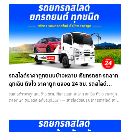
รถสไลด์ราคาถูกถนนข้าวหลาม เรียกรถยก รถลาก
ฉุกเฉิน ถึงไว ราคาถูก ตลอด 24 ชม. รถสไลด์
ชลบุรี.com
รถสไลด์ราคาถูกถนนข้าวหลาม เรียกรถยก รถลาก ฉุกเฉิน ถึงไว ราคาถูก
ตลอด 24 ชม. รถสไลด์ชลบุรี.com — รถสไลด์ชลบุรี บริการรถสไลด์ รถยก
รถลาก 24 ชม. ราคาถูก ทั่วชลบุรี พัทยา และนิคมอุตสาหกรรมใกล้เคียง รถ
สไลด…