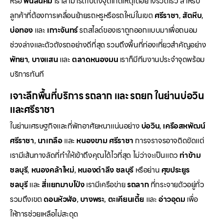
หรือ
พนัสนิคม
เราสามารถไปถึงจุดเกิดเหตุได้อย่างรวดเร็ว สำหรับ
ลูกค้าที่ต้องการเคลื่อนย้ายรถหรูหรือรถใหม่ในเขต
ศรีราชา
,
สัตหีบ
,
บ่อทอง
และ
เกาะจันทร์
รถสไลด์ของเราถูกออกแบบมาเพื่อถนอม
ช่วงล่างและตัวถังรถอย่างดีที่สุด รวมถึงพื้นที่ท่องเที่ยวสำคัญอย่าง
พัทยา
,
บางแสน
และ
ตลาดหนองมน
เราก็มีทีมงานประจำจุดพร้อม
บริการทันที
เจาะลึกพื้นที่บริการ รถลาก และ รถยก ในย่านบ่อวิน
และศรีราชา
ในย่านเศรษฐกิจและที่พักอาศัยหนาแน่นอย่าง
บ่อวิน
,
เครือสหพัฒน์
ศรีราชา
,
นาเกลือ
และ
หนองขาม ศรีราชา
การจราจรอาจติดขัดแต่
เรามีเส้นทางลัดที่ทำให้เข้าถึงคุณได้ไวที่สุด ไม่ว่าจะเป็นแถว
ท่าข้าม
ชลบุรี
,
หนองคล้าใหม่
,
หนองตำลึง ชลบุรี
หรือย่าน
ศุขประยูร
ชลบุรี
และ
สี่แยกมาบโป่ง
เรามีเครือข่าย
รถลาก
ที่กระจายตัวอยู่ทั่ว
รวมถึงเขต
ดอนหัวฬ่อ
,
บางพระ
,
ตะเคียนเตี้ย
และ
อ่าวอุดม
เพื่อ
ให้การช่วยเหลือไม่สะดุด