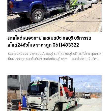
รถสไลด์หนองขาม แหลมฉบัง ชลบุรี บริการรถ
สไลด์24ชั่วโมง ราคาถูก 0611483322
รถสไลด์หนองขาม แหลมฉบัง ชลบุรี รถสไลด์ ชลบุรี บริการทั่วไทย คุณภาพ
เยี่ยม ราคาถูก รวดเร็วทันใจ รถสไลด์ชลบุรี.com — รถสไลด์ชลบุรี บริการ
รถสไลด์ รถยก รถลาก 24 ชม. ราคาถูก ทั่วชลบุรี หนองขาม แหลมฉบัง
ศรี…