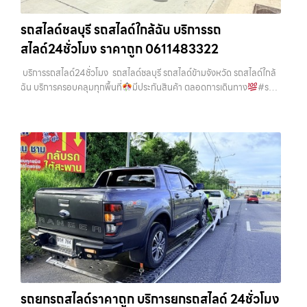
รถสไลด์ชลบุรี รถสไลด์ใกล้ฉัน บริการรถ
สไลด์24ชั่วโมง ราคาถูก 0611483322
บริการรถสไลด์24ชั่วโมง รถสไลด์ชลบุรี รถสไลด์ข้ามจังหวัด รถสไลด์ใกล้
ฉัน บริการครอบคลุมทุกพื้นที่
มีประกันสินค้า ตลอดการเดินทาง
#รถ
สไลด์ชลบุรี#รถสไลด์ระยอง#รถสไลด์บ่อวิน#รถสไลด์พัทยา#รถสไลด์
บางละมุง#ร…
รถยกรถสไลด์ราคาถูก บริการยกรถสไลด์ 24ชั่วโมง