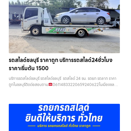
รถสไลด์ชลบุรี ราคาถูก บริการรถสไลด์24ชั่วโมง
ราคาเริ่มต้น 1500
บริการรถสไลด์ชลบุรี รถสไลด์ชลบุรี รถสไลด์ 24 ชม. รถยก รถลาก ราคา
ถูกในชลบุรีติดต่อสอบถาม
06114833220659240622ในเมืองชลบุรี
หากคุณกำลังมองหาบริการ “รถสไลด์” หรือ “รถยก” หรือ “รถลาก” ที่ให้
บริการ 24 ชั…