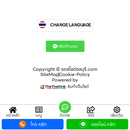
CHANGE LANGUAGE
กลับด้านบน
Copyright © รถสไลด์ชลบุรี.com
SiteMap
Cookie-Policy
Powered by
รับทำเว็บไซต์
หน้าหลัก
เมนู
ติดต่อ
แชร์
เพิ่มเติม
โทร คลิก
แอดไลน์ คลิก