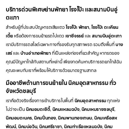
บริการด่วนพิเศษย่านพัทยา โรงโป๊ะ และสนามบินอู่
ตะเภา
สำหรับผู้ที่ประสบปัญหารถเสียแถว
โรงโป๊ะ พัทยา
,
โรงโป๊ะ ตะเคียน
เตี้ย
หรือต้องการขนย้ายรถไปแถว
เขาชีจรรย์
และ
สนามบินอู่ตะเภา
เรามีบริการรถสไลด์เฉพาะทางที่รองรับทุกสภาพรถ รวมถึงพื้นที่
บาง
เสร่
และ
บ้านอำเภอพัทยา
ที่เป็นแหล่งท่องเที่ยวสำคัญ หากรถของ
คุณมีปัญหาใกล้กับสถานที่เหล่านี้ เพียงกดค้นหาบริการรถยกใกล้ฉัน
คุณจะพบกับเราที่พร้อมให้บริการด้วยมาตรฐานสากล
มืออาชีพด้านการขนย้ายใน นิคมอุตสาหกรรม ทั่ว
จังหวัดชลบุรี
เราคือตัวจริงเรื่องการเข้าบริการในพื้นที่
นิคมอุตสาหกรรม
ทุกแห่ง
ไม่ว่าจะเป็น
นิคมอมตะซิตี้
,
นิคมแหลมฉบัง
,
นิคมเหมราชชลบุรี
,
นิคมอมตะนคร
,
นิคมปิ่นทอง
,
นิคมพานทองเกษม
,
นิคมเครือสห
พัฒน์
,
นิคมบ่อวิน
,
นิคมศรีราชา
,
นิคมท่าเรือแหลมฉบัง
,
นิคม