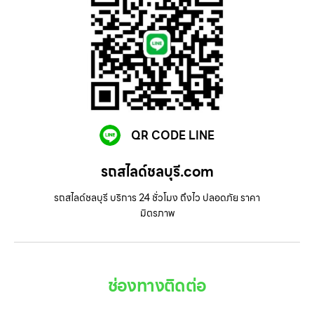
QR CODE LINE
รถสไลด์ชลบุรี.com
รถสไลด์ชลบุรี บริการ 24 ชั่วโมง ถึงไว ปลอดภัย ราคา
มิตรภาพ
ช่องทางติดต่อ