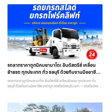
รถลากราคาถูกนิคมยามาโตะ อินดัสตรีส์ เคลื่อน
ย้ายรถ ทุกประเภท ทั่ว ชลบุรี ด้วยทีมงานมืออาชีพ
ราคาถูก รถสไลด์ชลบุรี.com
รถลากราคาถูกนิคมยามาโตะ อินดัสตรีส์ เคลื่อนย้ายรถ ทุกประเภท ทั่ว
ชลบุรี ด้วยทีมงานมืออาชีพ ราคาถูก รถสไลด์ชลบุรี.com — รถสไลด์ชลบุรี
บริการรถสไลด์ รถยก รถลาก 24 ชม. ราคาถูก ทั่วชลบุรี พัทยา และนิคม
อุต…