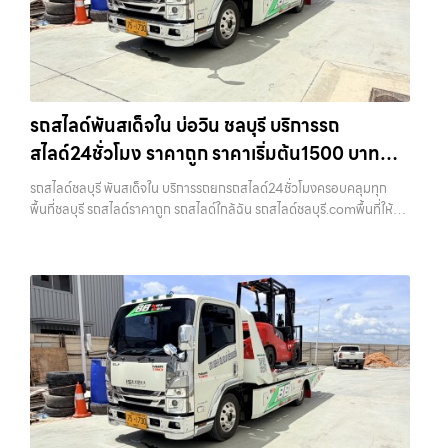
รถสไลด์พันสเด็จใน บ่อวิน ชลบุรี บริการรถ
สไลด์24ชั่วโมง ราคาถูก ราคาเริ่มต้น1500 บาท
0611483322
รถสไลด์ชลบุรี พันสเด็จใน บริการรถยกรถสไลด์24ชั่วโมงครอบคลุมทุก
พื้นที่ชลบุรี รถสไลด์ราคาถูก รถสไลด์ใกล้ฉัน รถสไลด์ชลบุรี.comพื้นที่ให้
บริการ: รวดเร็ว ครอบคลุมทั่วทั้งจังหวัดไม่ว่าคุณจะอยู่ที่ไหน เราพร้…