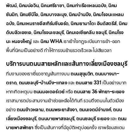
พัฒน์
,
นิคมบ่อวิน
,
นิคมศรีราชา
,
นิคมท่าเรือแหลมฉบัง
,
นิคม
ซัมมิท
,
นิคมซีบีไอ
,
นิคมบางละมุง
,
นิคมบ้านบึง
,
นิคมโรจนะแหลม
ฉบัง
,
นิคมเหมราชอีสเทิร์นซีบอร์ด
,
นิคมยามาโตะ อินดัสตรีส์
,
นิคม
ดับบลิวเอชเอ
,
นิคมโรจนะชลบุรี
,
นิคมเอเชียคลีน ชลบุรี
,
นิคมโรจ
นะ หนองใหญ่
และ
นิคม WHA
เราเข้าใจกฎระเบียบการเข้า-ออก
พื้นที่นิคมเป็นอย่างดี ทำให้การขนย้ายรวดเร็วและไม่เสียเวลา
บริการบนถนนสายหลักและเส้นทางเลี่ยงเมืองชลบุรี
ทีมงานของเราเชี่ยวชาญเส้นทางบน
ถนนสุขุมวิท
,
ถนนบางนา–
ตราด
,
ถนนชลบุรี–บ้านบึง–แกลง
และ
ถนนสาย 331
เป็นอย่างมาก
หากเกิดเหตุบน
ถนนมอเตอร์เวย์
หรือ
ถนนสาย 36 พัทยา–ระยอง
เราสามารถประสานงานเข้าช่วยเหลือได้ทันที รวมถึงถนนในตัวเมือง
อย่าง
ถนนข้าวหลาม
,
ถนนพระยาสัจจา
,
ถนนเจตน์จำนงค์
,
ถนน
เลี่ยงเมืองชลบุรี
,
ถนนบายพาสชลบุรี
,
ถนนชลบุรี ระยอง
และ
ถนน
บายพาสพัทยา
ซึ่งเป็นเส้นทางที่มีอุบัติเหตุบ่อยครั้ง เราพร้อมสแตน