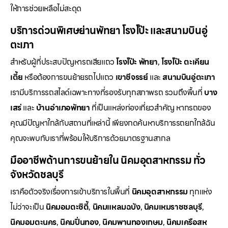
ให้การช่วยเหลือไม่สะดุด
บริการด่วนพิเศษย่านพัทยา โรงโป๊ะ และสนามบินอู่
ตะเภา
สำหรับผู้ที่ประสบปัญหารถเสียแถว
โรงโป๊ะ พัทยา
,
โรงโป๊ะ ตะเคียน
เตี้ย
หรือต้องการขนย้ายรถไปแถว
เขาชีจรรย์
และ
สนามบินอู่ตะเภา
เรามีบริการรถสไลด์เฉพาะทางที่รองรับทุกสภาพรถ รวมถึงพื้นที่
บาง
เสร่
และ
บ้านอำเภอพัทยา
ที่เป็นแหล่งท่องเที่ยวสำคัญ หากรถของ
คุณมีปัญหาใกล้กับสถานที่เหล่านี้ เพียงกดค้นหาบริการรถยกใกล้ฉัน
คุณจะพบกับเราที่พร้อมให้บริการด้วยมาตรฐานสากล
มืออาชีพด้านการขนย้ายใน นิคมอุตสาหกรรม ทั่ว
จังหวัดชลบุรี
เราคือตัวจริงเรื่องการเข้าบริการในพื้นที่
นิคมอุตสาหกรรม
ทุกแห่ง
ไม่ว่าจะเป็น
นิคมอมตะซิตี้
,
นิคมแหลมฉบัง
,
นิคมเหมราชชลบุรี
,
นิคมอมตะนคร
,
นิคมปิ่นทอง
,
นิคมพานทองเกษม
,
นิคมเครือสห