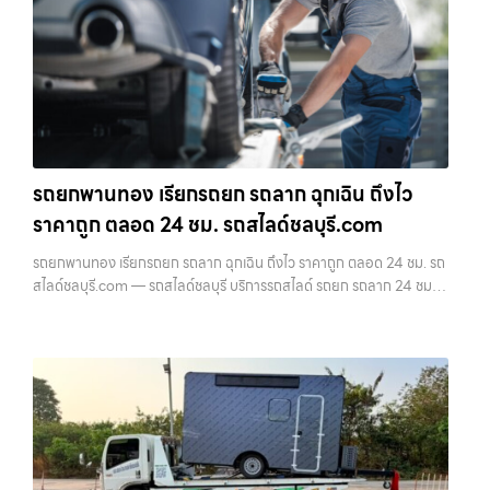
รถยกพานทอง เรียกรถยก รถลาก ฉุกเฉิน ถึงไว
ราคาถูก ตลอด 24 ชม. รถสไลด์ชลบุรี.com
รถยกพานทอง เรียกรถยก รถลาก ฉุกเฉิน ถึงไว ราคาถูก ตลอด 24 ชม. รถ
สไลด์ชลบุรี.com — รถสไลด์ชลบุรี บริการรถสไลด์ รถยก รถลาก 24 ชม.
ราคาถูก ทั่วชลบุรี พัทยา และนิคมอุตสาหกรรมใกล้เคียง รถยกพานทอง —
เรียกรถย…