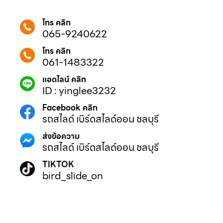
โทร คลิก
065-9240622
โทร คลิก
061-1483322
แอดไลน์ คลิก
ID : yinglee3232
Facebook คลิก
รถสไลด์ เบิร์ดสไลด์ออน ชลบุรี
ส่งข้อความ
รถสไลด์ เบิร์ดสไลด์ออน ชลบุรี
TIKTOK
bird_slide_on