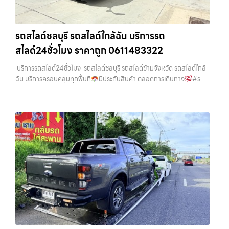
รถสไลด์ชลบุรี รถสไลด์ใกล้ฉัน บริการรถ
สไลด์24ชั่วโมง ราคาถูก 0611483322
บริการรถสไลด์24ชั่วโมง รถสไลด์ชลบุรี รถสไลด์ข้ามจังหวัด รถสไลด์ใกล้
ฉัน บริการครอบคลุมทุกพื้นที่
มีประกันสินค้า ตลอดการเดินทาง
#รถ
สไลด์ชลบุรี#รถสไลด์ระยอง#รถสไลด์บ่อวิน#รถสไลด์พัทยา#รถสไลด์
บางละมุง#ร…