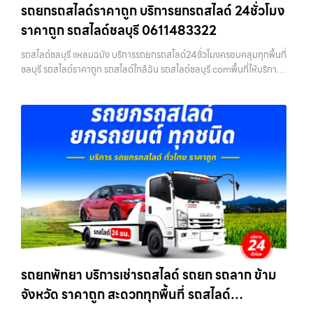
รถยกรถสไลด์ราคาถูก บริการยกรถสไลด์ 24ชั่วโมง
ราคาถูก รถสไลด์ชลบุรี 0611483322
รถสไลด์ชลบุรี แหลมฉบัง บริการรถยกรถสไลด์24ชั่วโมงครอบคลุมทุกพื้นที่
ชลบุรี รถสไลด์ราคาถูก รถสไลด์ใกล้ฉัน รถสไลด์ชลบุรี.comพื้นที่ให้บริการ:
รวดเร็ว ครอบคลุมทั่วทั้งจังหวัดไม่ว่าคุณจะอยู่ที่ไหน เราพร้อม…
รถยกพัทยา บริการเช่ารถสไลด์ รถยก รถลาก ข้าม
จังหวัด ราคาถูก สะดวกทุกพื้นที่ รถสไลด์