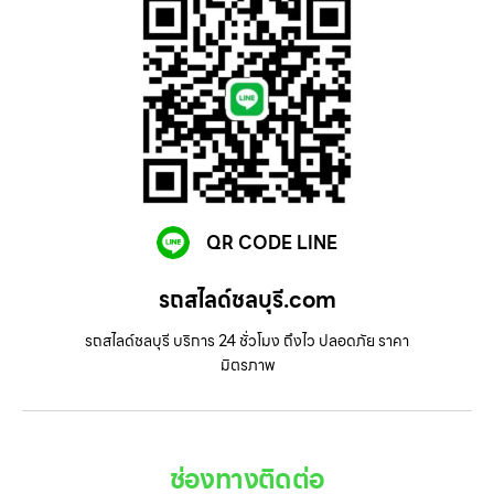
QR CODE LINE
รถสไลด์ชลบุรี.com
รถสไลด์ชลบุรี บริการ 24 ชั่วโมง ถึงไว ปลอดภัย ราคา
มิตรภาพ
ช่องทางติดต่อ