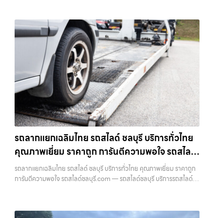
บริการ 24 ชั…
รถลากแยกเฉลิมไทย รถสไลด์ ชลบุรี บริการทั่วไทย
คุณภาพเยี่ยม ราคาถูก การันตีความพอใจ รถสไลด์
ชลบุรี.com
รถลากแยกเฉลิมไทย รถสไลด์ ชลบุรี บริการทั่วไทย คุณภาพเยี่ยม ราคาถูก
การันตีความพอใจ รถสไลด์ชลบุรี.com — รถสไลด์ชลบุรี บริการรถสไลด์
รถยก รถลาก 24 ชม. ราคาถูก ทั่วชลบุรี พัทยา และนิคมอุตสาหกรรมใกล้
เคียง…