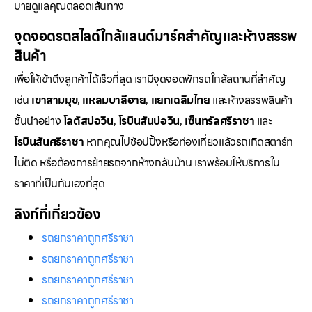
บายดูแลคุณตลอดเส้นทาง
จุดจอดรถสไลด์ใกล้แลนด์มาร์คสำคัญและห้างสรรพ
สินค้า
เพื่อให้เข้าถึงลูกค้าได้เร็วที่สุด เรามีจุดจอดพักรถใกล้สถานที่สำคัญ
เช่น
เขาสามมุข
,
แหลมบาลีฮาย
,
แยกเฉลิมไทย
และห้างสรรพสินค้า
ชั้นนำอย่าง
โลตัสบ่อวิน
,
โรบินสัน
บ่อวิน
,
เซ็นทรัลศรีราชา
และ
โรบินสันศรีราชา
หากคุณไปช้อปปิ้งหรือท่องเที่ยวแล้วรถเกิดสตาร์ท
ไม่ติด หรือต้องการย้ายรถจากห้างกลับบ้าน เราพร้อมให้บริการใน
ราคาที่เป็นกันเองที่สุด
ลิงก์ที่เกี่ยวข้อง
รถยกราคาถูกศรีราชา
รถยกราคาถูกศรีราชา
รถยกราคาถูกศรีราชา
รถยกราคาถูกศรีราชา