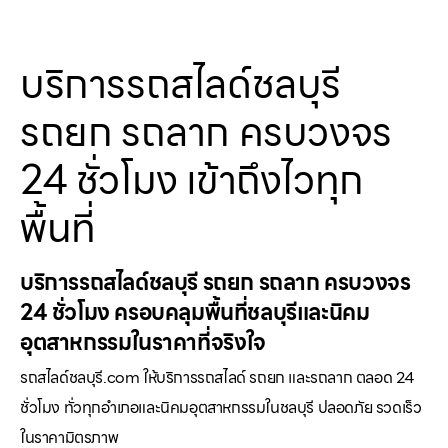
บริการรถสไลด์ชลบุรี
รถยก รถลาก ครบวงจร
24 ชั่วโมง เข้าถึงไวทุก
พื้นที่
บริการรถสไลด์ชลบุรี รถยก รถลาก ครบวงจร
24 ชั่วโมง ครอบคลุมพื้นที่ชลบุรีและนิคม
อุตสาหกรรมในราคาที่จริงใจ
รถสไลด์ชลบุรี.com ให้บริการรถสไลด์ รถยก และรถลาก ตลอด 24
ชั่วโมง ทั่วทุกอำเภอและนิคมอุตสาหกรรมในชลบุรี ปลอดภัย รวดเร็ว
ในราคามิตรภาพ