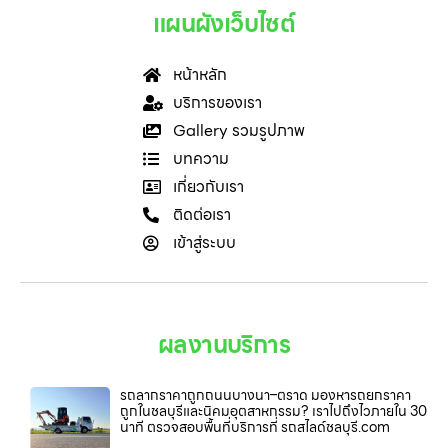
แผนผังเว็บไซต์
หน้าหลัก
บริการของเรา
Gallery รวมรูปภาพ
บทความ
เกี่ยวกับเรา
ติดต่อเรา
เข้าสู่ระบบ
ผลงานบริการ
รถลากราคาถูกถนนบางนา–ตราด มองหารถยกราคา
ถูกในชลบุรีและนิคมอุตสาหกรรม? เราไปถึงไวภายใน 30
นาที ตรวจสอบพื้นที่บริการที่ รถสไลด์ชลบุรี.com