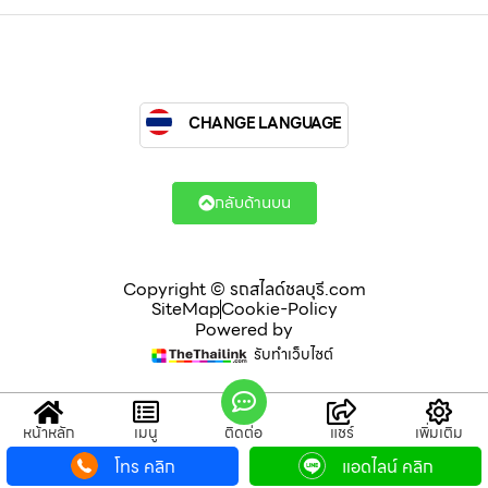
CHANGE LANGUAGE
กลับด้านบน
Copyright © รถสไลด์ชลบุรี.com
SiteMap
Cookie-Policy
Powered by
รับทำเว็บไซต์
หน้าหลัก
เมนู
ติดต่อ
แชร์
เพิ่มเติม
โทร คลิก
แอดไลน์ คลิก