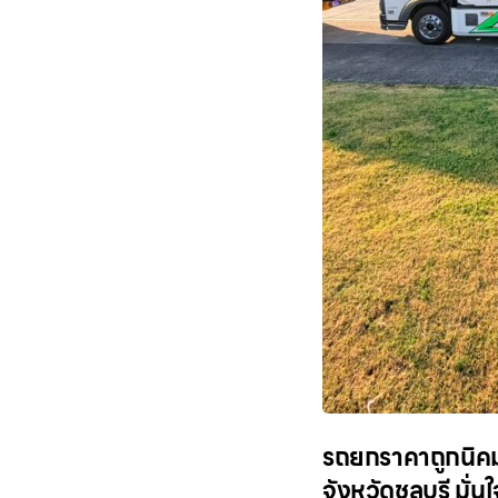
รถยกราคาถูกนิคม
จังหวัดชลบุรี มั