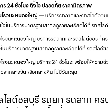
ิการ 24 ชั่วโมง ถึงไว ปลอดภัย ราคามิตรภาพ
มโรจนะ หนองใหญ่
— บริการรถลากและรถสไลด์ออนที่
ั่นใจในบริการมาตรฐานสากลดูรายละเอียดได้ที่ รถสไลด
โรจนะ หนองใหญ่ บริการรถลากและรถสไลด์ออนที่ครอ
นใจในบริการมาตรฐานสากลดูรายละเอียดได้ที่ รถสไลด์
รจนะ หนองใหญ่ บริการ 24 ชั่วโมง: พร้อมให้ความช่ว
็นเวลากลางวันหรือกลางคืน ไม่มีวันหยุด
สไลด์ชลบุรี รถยก รถลาก ค