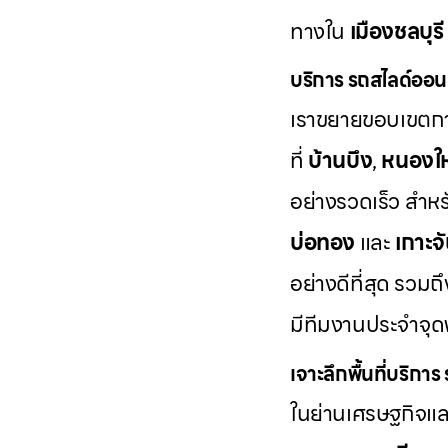
ทางใน
เมืองชลบุรี
บริการ รถสไลด์ออน 
เราขยายขอบเขตกา
ที่
บ้านบึง
,
หนองใ
อย่างรวดเร็ว สำหร
บ่อทอง
และ
เกาะจั
อย่างดีที่สุด รวมถ
มีทีมงานประจำจุด
เจาะลึกพื้นที่บริก
ในย่านเศรษฐกิจแล