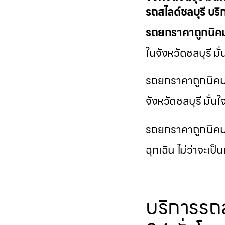
รถสไลด์ชลบุรี บร
รถยกราคาถูกนิค
ในจังหวัดชลบุรี ม
รถยกราคาถูกนิคม
จังหวัดชลบุรี มั่
รถยกราคาถูกนิคมโ
ฉุกเฉิน ไม่ว่าจะเป
บริการรถ