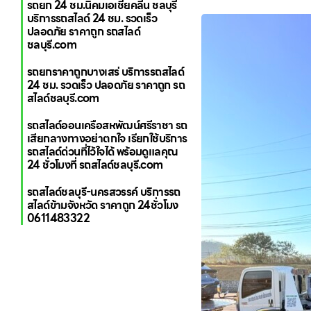
รถยก 24 ชม.นิคมเอเชียคลีน ชลบุรี
บริการรถสไลด์ 24 ชม. รวดเร็ว
ปลอดภัย ราคาถูก รถสไลด์
ชลบุรี.com
รถยกราคาถูกบางเสร่ บริการรถสไลด์
24 ชม. รวดเร็ว ปลอดภัย ราคาถูก รถ
สไลด์ชลบุรี.com
รถสไลด์ออนเครือสหพัฒน์ศรีราชา รถ
เสียกลางทางอย่าตกใจ เรียกใช้บริการ
รถสไลด์ด่วนที่ไว้ใจได้ พร้อมดูแลคุณ
24 ชั่วโมงที่ รถสไลด์ชลบุรี.com
รถสไลด์ชลบุรี-นครสวรรค์ บริการรถ
สไลด์ข้ามจังหวัด ราคาถูก 24ชั่วโมง
0611483322