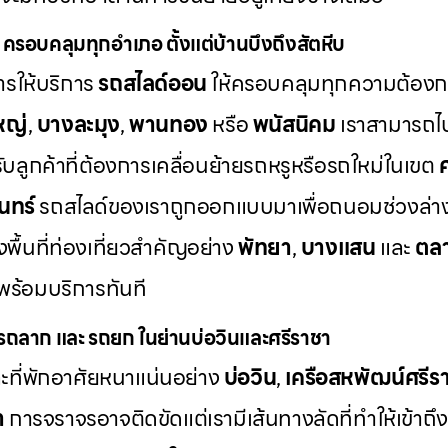
ครอบคลุมทุกอำเภอ ตั้งแต่บ้านบึงถึงสัตหีบ
รให้บริการ
รถสไลด์ออน
ให้ครอบคลุมทุกความต้องการ
หญ่
,
บางละมุง
,
พานทอง
หรือ
พนัสนิคม
เราสามารถไปถ
ับลูกค้าที่ต้องการเคลื่อนย้ายรถหรูหรือรถใหม่ในเขต
นทร์
รถสไลด์ของเราถูกออกแบบมาเพื่อถนอมช่วงล่าง
ึงพื้นที่ท่องเที่ยวสำคัญอย่าง
พัทยา
,
บางแสน
และ
ตล
พร้อมบริการทันที
าร รถลาก และ รถยก ในย่านบ่อวินและศรีราชา
ะที่พักอาศัยหนาแน่นอย่าง
บ่อวิน
,
เครือสหพัฒน์ศรีร
า
การจราจรอาจติดขัดแต่เรามีเส้นทางลัดที่ทำให้เข้าถึงคุ