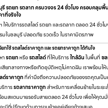
ุรี รถยก รถลาก ครบวงจร 24 ชั่วโมง ครอบคลุมพื้นท
ที่จริงใจ
m ให้บริการรถสไลด์ รถยก และรถลาก ตลอด 24 ชั่วโมง
รมในชลบุรี ปลอดภัย รวดเร็ว ในราคามิตรภาพ
 เรียกใช้ รถสไลด์ราคาถูก และ รถยกราคาถูก ได้ทันใจ
งหา
รถยก
หรือ
รถสไลด์
ที่ให้บริการ
ใกล้ฉัน
ในพื้นที่
ชลบ
ถเสียกลางทางหรือเกิดอุบัติเหตุไม่คาดฝัน เราพร้อมให
ลด์ราคาถูก
ที่คำนึงถึงความปลอดภัยของรถคุณเป็นอั
ีบริการ
รถลากราคาถูก
สำหรับการเคลื่อนย้ายในระยะส
้อมสแตนบายรอรับสายตลอด 24 ชั่วโมง เพื่อให้คุณมั่
จะมีที่ปรึกษาด้านการขนย้ายอยู่เคียงข้างเสมอ