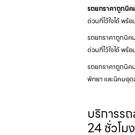
รถยกราคาถูกนิคม
ด่วนที่ไว้ใจได้ พร
รถยกราคาถูกนิคมท
ด่วนที่ไว้ใจได้ พร
รถยกราคาถูกนิคมท
พัทยา และนิคมอุ
บริการรถ
24 ชั่วโมง 