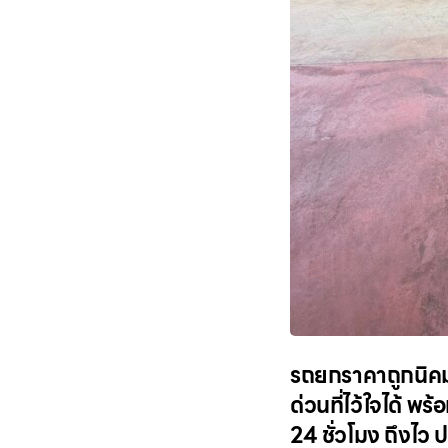
รถยกราคาถูกนิคม
ด่วนที่ไว้ใจได้ พ
24 ชั่วโมง ถึงไว