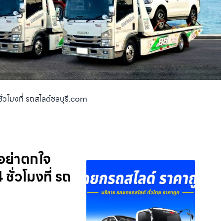
่วโมงที่ รถสไลด์ชลบุรี.com
อย่าตกใจ
ชั่วโมงที่ รถ