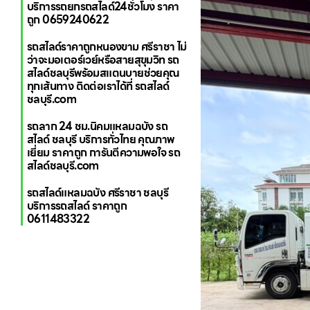
บริการรถยกรถสไลด์24ชั่วโมง ราคา
ถูก 0659240622
รถสไลด์ราคาถูกหนองขาม ศรีราชา ไม่
ว่าจะมอเตอร์เวย์หรือสายสุขุมวิท รถ
สไลด์ชลบุรีพร้อมสแตนบายช่วยคุณ
ทุกเส้นทาง ติดต่อเราได้ที่ รถสไลด์
ชลบุรี.com
รถลาก 24 ชม.นิคมแหลมฉบัง รถ
สไลด์ ชลบุรี บริการทั่วไทย คุณภาพ
เยี่ยม ราคาถูก การันตีความพอใจ รถ
สไลด์ชลบุรี.com
รถสไลด์แหลมฉบัง ศรีราชา ชลบุรี
บริการรถสไลด์ ราคาถูก
0611483322