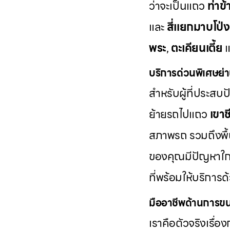
ว่าจะเป็นแถว
ท่าข้
และ
สี่แยกมาบโป่ง
พระ
,
ตะเคียนเตี้ย
แ
บริการด่วนพิเศษย่า
สำหรับผู้ที่ประส
ย้ายรถไปแถว
เขาช
สภาพรถ รวมถึงพื้
ของคุณมีปัญหาใกล
ที่พร้อมให้บริกา
มืออาชีพด้านการขนย
เราคือตัวจริงเรื่อง