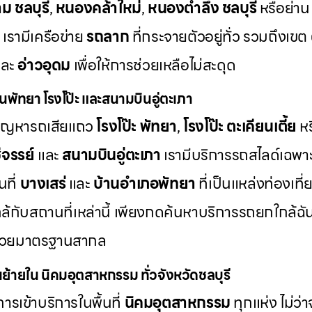
าม ชลบุรี
,
หนองคล้าใหม่
,
หนองตำลึง ชลบุรี
หรือย่า
เรามีเครือข่าย
รถลาก
ที่กระจายตัวอยู่ทั่ว รวมถึงเขต
ละ
อ่าวอุดม
เพื่อให้การช่วยเหลือไม่สะดุด
นพัทยา โรงโป๊ะ และสนามบินอู่ตะเภา
บปัญหารถเสียแถว
โรงโป๊ะ พัทยา
,
โรงโป๊ะ ตะเคียนเตี้ย
หร
ีจรรย์
และ
สนามบินอู่ตะเภา
เรามีบริการรถสไลด์เฉพาะ
นที่
บางเสร่
และ
บ้านอำเภอพัทยา
ที่เป็นแหล่งท่องเท
้กับสถานที่เหล่านี้ เพียงกดค้นหาบริการรถยกใกล้ฉ
รด้วยมาตรฐานสากล
้ายใน นิคมอุตสาหกรรม ทั่วจังหวัดชลบุรี
การเข้าบริการในพื้นที่
นิคมอุตสาหกรรม
ทุกแห่ง ไม่ว่