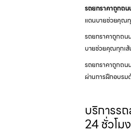
รถยกราคาถูกถนนส
แตนบายช่วยคุณทุกเ
รถยกราคาถูกถนนสุ
บายช่วยคุณทุกเส้
รถยกราคาถูกถนนสุ
ผ่านการฝึกอบรมด
บริการรถ
24 ชั่วโมง 