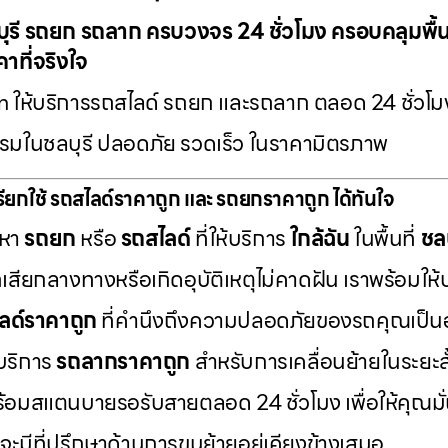
ุรี รถยก รถลาก ครบวงจร 24 ชั่วโมง ครอบคลุมพื้นท
ที่จริงใจ
m ให้บริการรถสไลด์ รถยก และรถลาก ตลอด 24 ชั่วโมง
รมในชลบุรี ปลอดภัย รวดเร็ว ในราคามิตรภาพ
 เรียกใช้ รถสไลด์ราคาถูก และ รถยกราคาถูก ได้ทันใจ
งหา
รถยก
หรือ
รถสไลด์
ที่ให้บริการ
ใกล้ฉัน
ในพื้นที่
ชลบ
ถเสียกลางทางหรือเกิดอุบัติเหตุไม่คาดฝัน เราพร้อมให
ลด์ราคาถูก
ที่คำนึงถึงความปลอดภัยของรถคุณเป็นอั
ีบริการ
รถลากราคาถูก
สำหรับการเคลื่อนย้ายในระยะส
้อมสแตนบายรอรับสายตลอด 24 ชั่วโมง เพื่อให้คุณมั่
จะมีที่ปรึกษาด้านการขนย้ายอยู่เคียงข้างเสมอ