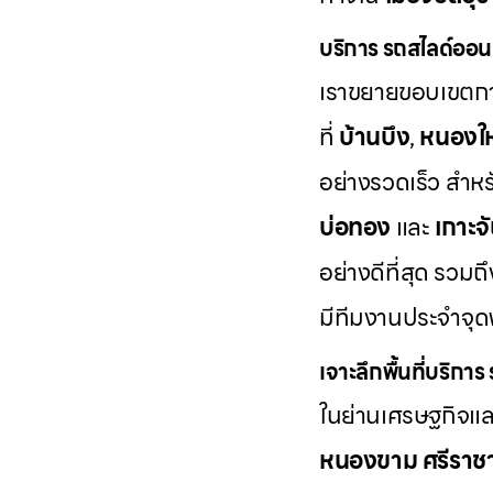
บริการ รถสไลด์ออน 
เราขยายขอบเขตกา
ที่
บ้านบึง
,
หนองใ
อย่างรวดเร็ว สำหร
บ่อทอง
และ
เกาะจั
อย่างดีที่สุด รวมถ
มีทีมงานประจำจุด
เจาะลึกพื้นที่บริก
ในย่านเศรษฐกิจแล
หนองขาม ศรีราช