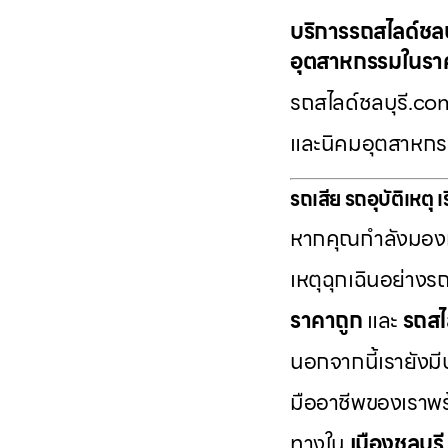
บริการรถสไลด์ชลบ
อุตสาหกรรมในราคา
รถสไลด์ชลบุรี.co
และนิคมอุตสาหกร
รถเสีย รถอุบัติเหตุ
หากคุณกำลังมอ
เหตุฉุกเฉินอย่างร
ราคาถูก
และ
รถสไ
นอกจากนี้เรายังม
มืออาชีพของเราพร
ทางใน
เมืองชลบุรี