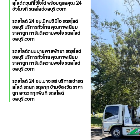
สไลด์ด่วนที่ไว้ใจได้ พร้อมดูแลคุณ 24
ชั่วโมงที่ รถสไลด์ชลบุรี.com
รถสไลด์ 24 ชม.นิคมซีบีไอ รถสไลด์
ชลบุรี บริการทั่วไทย คุณภาพเยี่ยม
ราคาถูก การันตีความพอใจ รถสไลด์
ชลบุรี.com
รถสไลด์ถนนบายพาสพัทยา รถสไลด์
ชลบุรี บริการทั่วไทย คุณภาพเยี่ยม
ราคาถูก การันตีความพอใจ รถสไลด์
ชลบุรี.com
รถสไลด์ 24 ชม.บางเสร่ บริการเช่ารถ
สไลด์ รถยก รถลาก ข้ามจังหวัด ราคา
ถูก สะดวกทุกพื้นที่ รถสไลด์
ชลบุรี.com