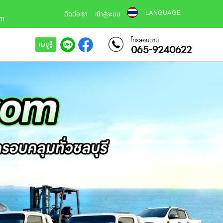
LANGUAGE
ติดต่อเรา
เข้าสู่ระบบ
om
โทรสอบถาม
เมนู
065-9240622