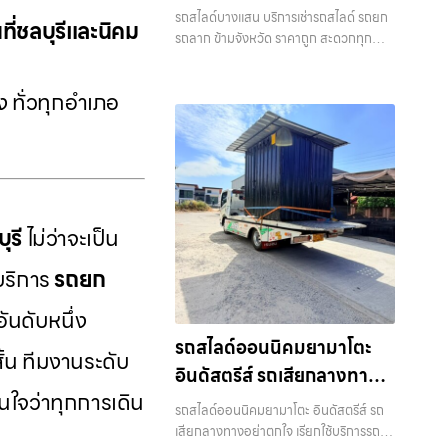
จังหวัด ราคาถูก สะดวกทุก
รถสไลด์บางแสน บริการเช่ารถสไลด์ รถยก
ี่ชลบุรีและนิคม
พื้นที่ รถสไลด์ชลบุรี.com
รถลาก ข้ามจังหวัด ราคาถูก สะดวกทุก
พื้นที่ รถสไลด์ชลบุรี.com — รถสไลด์ชลบุรี
บริการรถสไลด์ รถยก รถลาก 24 ชม. ราคา
 ทั่วทุกอำเภอ
ถูก ทั่วชลบุรี พัทยา และนิคมอุตสาหกรรม
ใกล้เคียง รถส…
ุรี
ไม่ว่าจะเป็น
้บริการ
รถยก
นดับหนึ่ง
รถสไลด์ออนนิคมยามาโตะ
ั้น ทีมงานระดับ
อินดัสตรีส์ รถเสียกลางทาง
นใจว่าทุกการเดิน
อย่าตกใจ เรียกใช้บริการรถ
รถสไลด์ออนนิคมยามาโตะ อินดัสตรีส์ รถ
สไลด์ด่วนที่ไว้ใจได้ พร้อมดูแล
เสียกลางทางอย่าตกใจ เรียกใช้บริการรถ