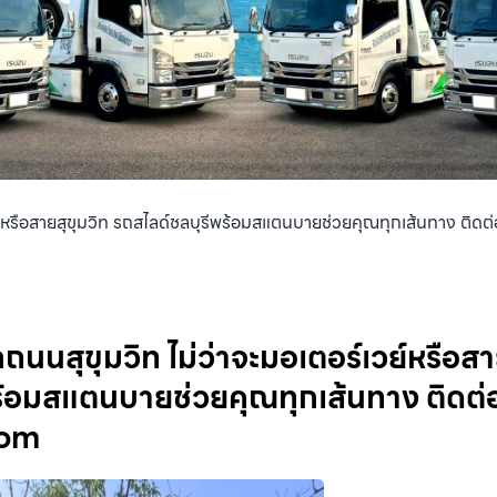
หรือสายสุขุมวิท รถสไลด์ชลบุรีพร้อมสแตนบายช่วยคุณทุกเส้นทาง ติดต่อ
นนสุขุมวิท ไม่ว่าจะมอเตอร์เวย์หรือสา
ร้อมสแตนบายช่วยคุณทุกเส้นทาง ติดต่อเ
com