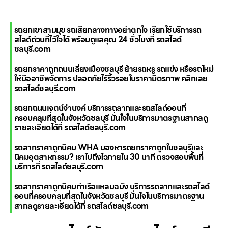
รถยกเขาสามมุข รถเสียกลางทางอย่าตกใจ เรียกใช้บริการรถ
สไลด์ด่วนที่ไว้ใจได้ พร้อมดูแลคุณ 24 ชั่วโมงที่ รถสไลด์
ชลบุรี.com
รถยกราคาถูกถนนเลี่ยงเมืองชลบุรี ย้ายรถหรู รถแข่ง หรือรถใหม่
ให้มืออาชีพจัดการ ปลอดภัยไร้ริ้วรอยในราคามิตรภาพ คลิกเลย
รถสไลด์ชลบุรี.com
รถยกถนนเจตน์จำนงค์ บริการรถลากและรถสไลด์ออนที่
ครอบคลุมที่สุดในจังหวัดชลบุรี มั่นใจในบริการมาตรฐานสากลดู
รายละเอียดได้ที่ รถสไลด์ชลบุรี.com
รถลากราคาถูกนิคม WHA มองหารถยกราคาถูกในชลบุรีและ
นิคมอุตสาหกรรม? เราไปถึงไวภายใน 30 นาที ตรวจสอบพื้นที่
บริการที่ รถสไลด์ชลบุรี.com
รถลากราคาถูกนิคมท่าเรือแหลมฉบัง บริการรถลากและรถสไลด์
ออนที่ครอบคลุมที่สุดในจังหวัดชลบุรี มั่นใจในบริการมาตรฐาน
สากลดูรายละเอียดได้ที่ รถสไลด์ชลบุรี.com