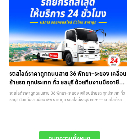
รถสไลด์ราคาถูกถนนสาย 36 พัทยา–ระยอง เคลื่อน
ย้ายรถ ทุกประเภท ทั่ว ชลบุรี ด้วยทีมงานมืออาชีพ
ราคาถูก รถสไลด์ชลบุรี.com
รถสไลด์ราคาถูกถนนสาย 36 พัทยา–ระยอง เคลื่อนย้ายรถ ทุกประเภท ทั่ว
ชลบุรี ด้วยทีมงานมืออาชีพ ราคาถูก รถสไลด์ชลบุรี.com — รถสไลด์ชลบุรี
บริการรถสไลด์ รถยก รถลาก 24 ชม. ราคาถูก ทั่วชลบุรี พัทยา และนิคม
อุต…
ดูบทความทั้งหมด