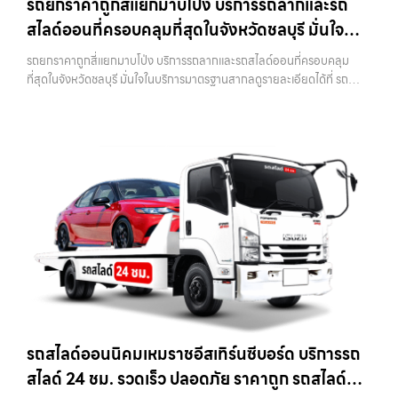
รถยกราคาถูกสี่แยกมาบโป่ง บริการรถลากและรถ
สไลด์ออนที่ครอบคลุมที่สุดในจังหวัดชลบุรี มั่นใจใน
บริการมาตรฐานสากลดูรายละเอียดได้ที่ รถสไลด์
รถยกราคาถูกสี่แยกมาบโป่ง บริการรถลากและรถสไลด์ออนที่ครอบคลุม
ชลบุรี.com
ที่สุดในจังหวัดชลบุรี มั่นใจในบริการมาตรฐานสากลดูรายละเอียดได้ที่ รถ
สไลด์ชลบุรี.com — รถสไลด์ชลบุรี บริการ 24 ชั่วโมง ถึงไว ปลอดภัย ราคา
มิตร…
รถสไลด์ออนนิคมเหมราชอีสเทิร์นซีบอร์ด บริการรถ
สไลด์ 24 ชม. รวดเร็ว ปลอดภัย ราคาถูก รถสไลด์