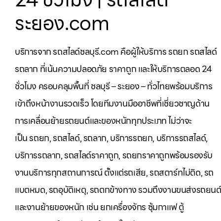
ระยอง.com
บริการจาก
รถสไลด์ชลบุรี.com
คือผู้ให้บริการ
รถยก รถสไลด์
รถลาก
ที่เน้นความปลอดภัย ราคาถูก และให้บริการตลอด
24
ชั่วโมง
ครอบคลุมพื้นที่
ชลบุรี – ระยอง – ทั่วไทย
พร้อมบริการ
เข้าถึงหน้างานรวดเร็ว โดยทีมงานมืออาชีพที่เชี่ยวชาญด้าน
การเคลื่อนย้ายรถยนต์และของหนักทุกประเภท ไม่ว่าจะ
เป็น
รถยก, รถสไลด์, รถลาก, บริการรถยก, บริการรถสไลด์,
บริการรถลาก, รถสไลด์ราคาถูก, รถยกราคาถูก
พร้อมรองรับ
งานบริการทุกสถานการณ์ ตั้งแต่รถเสีย, รถสตาร์ทไม่ติด, รถ
แบตหมด, รถอุบัติเหตุ, รถตกข้างทาง รวมถึงงานขนส่งรถยนต
และงานย้ายของหนัก เช่น ยกเครื่องจักร ซุ้มกาแฟ ตู้