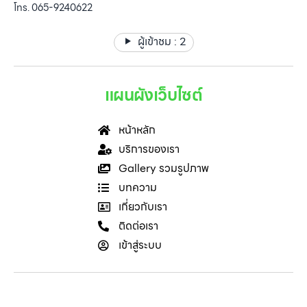
โทร. 065-9240622
ผู้เข้าชม :
2
แผนผังเว็บไซต์
หน้าหลัก
บริการของเรา
Gallery รวมรูปภาพ
บทความ
เกี่ยวกับเรา
ติดต่อเรา
เข้าสู่ระบบ