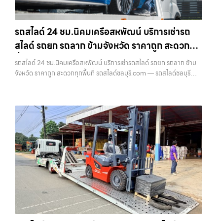
รถสไลด์ 24 ชม.นิคมเครือสหพัฒน์ บริการเช่ารถ
สไลด์ รถยก รถลาก ข้ามจังหวัด ราคาถูก สะดวกทุก
พื้นที่ รถสไลด์ชลบุรี.com
รถสไลด์ 24 ชม.นิคมเครือสหพัฒน์ บริการเช่ารถสไลด์ รถยก รถลาก ข้าม
จังหวัด ราคาถูก สะดวกทุกพื้นที่ รถสไลด์ชลบุรี.com — รถสไลด์ชลบุรี
บริการรถสไลด์ รถยก รถลาก 24 ชม. ราคาถูก ทั่วชลบุรี พัทยา และนิคม
อุตสาห…