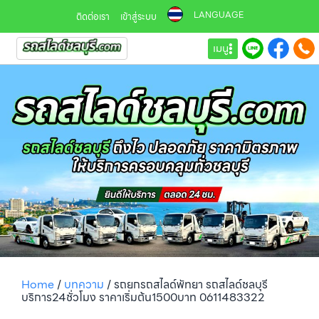
LANGUAGE
ติดต่อเรา
เข้าสู่ระบบ
เมนู
Home
/
บทความ
/
รถยกรถสไลด์พัทยา รถสไลด์ชลบุรี
บริการ24ชั่วโมง ราคาเริ่มต้น1500บาท 0611483322