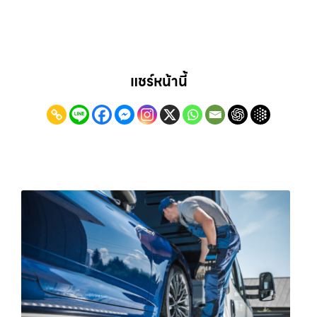
แชร์หน้านี้