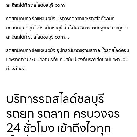
ละเอียดได้ที่ รถสไลด์ชลบุรี.com
รถยกนิคมท่าเรือแหลมฉบัง บริการรถลากและรถสไลด์ออนที่
ครอบคลุมที่สุดในจังหวัดชลบุรี มั่นใจในบริการมาตรฐานสากลดูราย
ละเอียดได้ที่ รถสไลด์ชลบุรี.com…
รถยกนิคมท่าเรือแหลมฉบัง อุปกรณ์มาตรฐานสากล: ใช้รถสไลด์ออน
และรถยกที่มีระบบล็อกนิรภัย ทันสมัย ป้องกันรอยขีดข่วนและถนอม
ช่วงล่างรถ
บริการรถสไลด์ชลบุรี
รถยก รถลาก ครบวงจร
24 ชั่วโมง เข้าถึงไวทุก