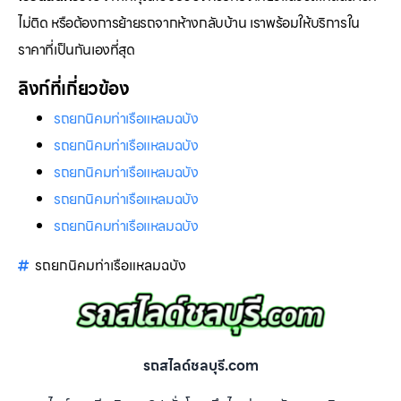
ไม่ติด หรือต้องการย้ายรถจากห้างกลับบ้าน เราพร้อมให้บริการใน
ราคาที่เป็นกันเองที่สุด
ลิงก์ที่เกี่ยวข้อง
รถยกนิคมท่าเรือแหลมฉบัง
รถยกนิคมท่าเรือแหลมฉบัง
รถยกนิคมท่าเรือแหลมฉบัง
รถยกนิคมท่าเรือแหลมฉบัง
รถยกนิคมท่าเรือแหลมฉบัง
รถยกนิคมท่าเรือแหลมฉบัง
รถสไลด์ชลบุรี.com