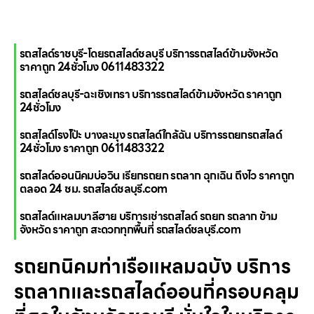
รถสไลด์ราชบุรี-โดยรถสไลด์ชลบุรี บริการรถสไลด์ข้ามจังหวัด
ราคาถูก 24ชั่วโมง 0611483322
รถสไลด์ชลบุรี-ฉะเชิงเทรา บริการรถสไลด์ข้ามจังหวัด ราคาถูก
24ชั่วโมง
รถสไลด์โรงโป๊ะ บางละมุง รถสไลด์ใกล้ฉัน บริการรถยกรถสไลด์
24ชั่วโมง ราคาถูก 0611483322
รถสไลด์ออนนิคมบ่อวิน เรียกรถยก รถลาก ฉุกเฉิน ถึงไว ราคาถูก
ตลอด 24 ชม. รถสไลด์ชลบุรี.com
รถสไลด์แหลมบาลีฮาย บริการเช่ารถสไลด์ รถยก รถลาก ข้าม
จังหวัด ราคาถูก สะดวกทุกพื้นที่ รถสไลด์ชลบุรี.com
รถยกนิคมท่าเรือแหลมฉบัง บริการ
รถลากและรถสไลด์ออนที่ครอบคลุม