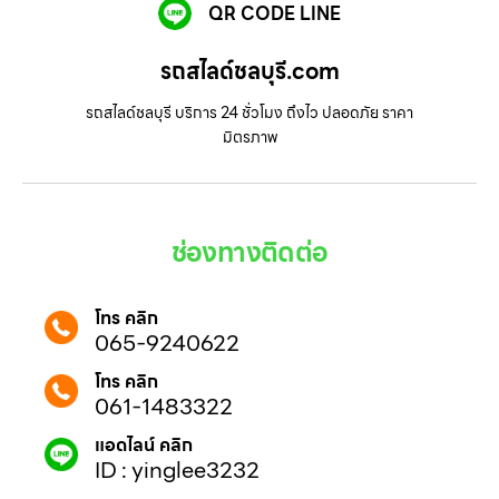
QR CODE LINE
รถสไลด์ชลบุรี.com
รถสไลด์ชลบุรี บริการ 24 ชั่วโมง ถึงไว ปลอดภัย ราคา
มิตรภาพ
ช่องทางติดต่อ
โทร คลิก
065-9240622
โทร คลิก
061-1483322
แอดไลน์ คลิก
ID : yinglee3232