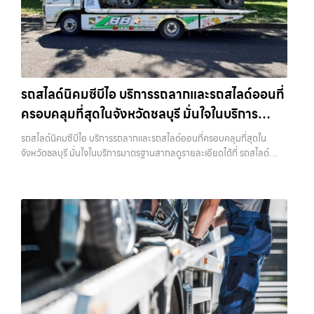
รถสไลด์นิคมซีบีไอ บริการรถลากและรถสไลด์ออนที่
ครอบคลุมที่สุดในจังหวัดชลบุรี มั่นใจในบริการ
มาตรฐานสากลดูรายละเอียดได้ที่ รถสไลด์
รถสไลด์นิคมซีบีไอ บริการรถลากและรถสไลด์ออนที่ครอบคลุมที่สุดใน
ชลบุรี.com
จังหวัดชลบุรี มั่นใจในบริการมาตรฐานสากลดูรายละเอียดได้ที่ รถสไลด์
ชลบุรี.com — รถสไลด์ชลบุรี บริการ 24 ชั่วโมง ถึงไว ปลอดภัย ราคา
มิตรภาพ รถส…