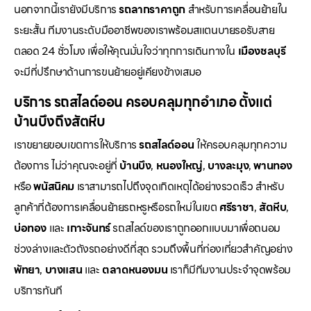
นอกจากนี้เรายังมีบริการ
รถลากราคาถูก
สำหรับการเคลื่อนย้ายใน
ระยะสั้น ทีมงานระดับมืออาชีพของเราพร้อมสแตนบายรอรับสาย
ตลอด 24 ชั่วโมง เพื่อให้คุณมั่นใจว่าทุกการเดินทางใน
เมืองชลบุรี
จะมีที่ปรึกษาด้านการขนย้ายอยู่เคียงข้างเสมอ
บริการ รถสไลด์ออน ครอบคลุมทุกอำเภอ ตั้งแต่
บ้านบึงถึงสัตหีบ
เราขยายขอบเขตการให้บริการ
รถสไลด์ออน
ให้ครอบคลุมทุกความ
ต้องการ ไม่ว่าคุณจะอยู่ที่
บ้านบึง
,
หนองใหญ่
,
บางละมุง
,
พานทอง
หรือ
พนัสนิคม
เราสามารถไปถึงจุดเกิดเหตุได้อย่างรวดเร็ว สำหรับ
ลูกค้าที่ต้องการเคลื่อนย้ายรถหรูหรือรถใหม่ในเขต
ศรีราชา
,
สัตหีบ
,
บ่อทอง
และ
เกาะจันทร์
รถสไลด์ของเราถูกออกแบบมาเพื่อถนอม
ช่วงล่างและตัวถังรถอย่างดีที่สุด รวมถึงพื้นที่ท่องเที่ยวสำคัญอย่าง
พัทยา
,
บางแสน
และ
ตลาดหนองมน
เราก็มีทีมงานประจำจุดพร้อม
บริการทันที