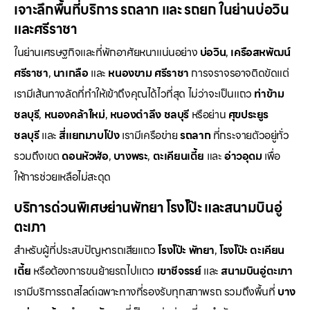
เจาะลึกพื้นที่บริการ รถลาก และ รถยก ในย่านบ่อวิน
และศรีราชา
ในย่านเศรษฐกิจและที่พักอาศัยหนาแน่นอย่าง
บ่อวิน
,
เครือสหพัฒน์
ศรีราชา
,
นาเกลือ
และ
หนองขาม ศรีราชา
การจราจรอาจติดขัดแต่
เรามีเส้นทางลัดที่ทำให้เข้าถึงคุณได้ไวที่สุด ไม่ว่าจะเป็นแถว
ท่าข้าม
ชลบุรี
,
หนองคล้าใหม่
,
หนองตำลึง ชลบุรี
หรือย่าน
ศุขประยูร
ชลบุรี
และ
สี่แยกมาบโป่ง
เรามีเครือข่าย
รถลาก
ที่กระจายตัวอยู่ทั่ว
รวมถึงเขต
ดอนหัวฬ่อ
,
บางพระ
,
ตะเคียนเตี้ย
และ
อ่าวอุดม
เพื่อ
ให้การช่วยเหลือไม่สะดุด
บริการด่วนพิเศษย่านพัทยา โรงโป๊ะ และสนามบินอู่
ตะเภา
สำหรับผู้ที่ประสบปัญหารถเสียแถว
โรงโป๊ะ พัทยา
,
โรงโป๊ะ ตะเคียน
เตี้ย
หรือต้องการขนย้ายรถไปแถว
เขาชีจรรย์
และ
สนามบินอู่ตะเภา
เรามีบริการรถสไลด์เฉพาะทางที่รองรับทุกสภาพรถ รวมถึงพื้นที่
บาง