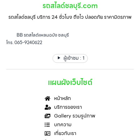
รถสไลด์ชลบุรี.com
รถสไลด์ชลบุรี บริการ 24 ชั่วโมง ถึงไว ปลอดภัย ราคามิตรภาพ
BB รถสไลด์แหลมฉบัง ชลบุรี
โทร. 065-9240622
ผู้เข้าชม :
1
แผนผังเว็บไซต์
หน้าหลัก
บริการของเรา
Gallery รวมรูปภาพ
บทความ
เกี่ยวกับเรา