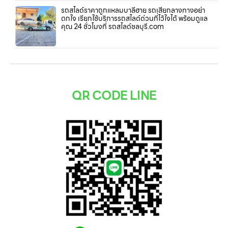
รถสไลด์ราคาถูกแหลมบาลีฮาย รถเสียกลางทางอย่า
ตกใจ เรียกใช้บริการรถสไลด์ด่วนที่ไว้ใจได้ พร้อมดูแล
คุณ 24 ชั่วโมงที่ รถสไลด์ชลบุรี.com
QR CODE LINE