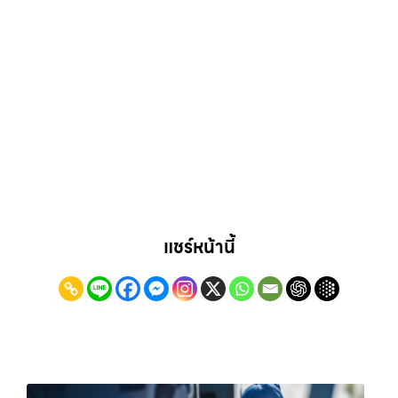
แชร์หน้านี้