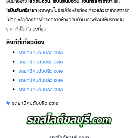
ชั้นนำอย่าง
โลตัสบ่อวิน
,
โรบินสัน
บ่อวิน
,
เซ็นทรัลศรีราชา
และ
โรบินสันศรีราชา
หากคุณไปช้อปปิ้งหรือท่องเที่ยวแล้วรถเกิดสตาร์ท
ไม่ติด หรือต้องการย้ายรถจากห้างกลับบ้าน เราพร้อมให้บริการใน
ราคาที่เป็นกันเองที่สุด
ลิงก์ที่เกี่ยวข้อง
รถยกนิคมดับบลิวเอชเอ
รถยกนิคมดับบลิวเอชเอ
รถยกนิคมดับบลิวเอชเอ
รถยกนิคมดับบลิวเอชเอ
รถยกนิคมดับบลิวเอชเอ
รถยกนิคมดับบลิวเอชเอ
รถสไลด์ชลบุรี.com