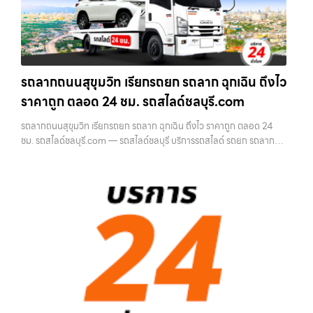
รถลากถนนสุขุมวิท เรียกรถยก รถลาก ฉุกเฉิน ถึงไว
ราคาถูก ตลอด 24 ชม. รถสไลด์ชลบุรี.com
รถลากถนนสุขุมวิท เรียกรถยก รถลาก ฉุกเฉิน ถึงไว ราคาถูก ตลอด 24
ชม. รถสไลด์ชลบุรี.com — รถสไลด์ชลบุรี บริการรถสไลด์ รถยก รถลาก
24 ชม. ราคาถูก ทั่วชลบุรี พัทยา และนิคมอุตสาหกรรมใกล้เคียง รถลาก
ถนนสุขุมวิ…