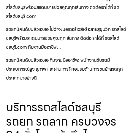
สไลด์ชลบุรีพร้อมสแตนบายช่วยคุณทุกเส้นทาง ติดต่อเราได้ที่ รถ
สไลด์ชลบุรี.com
รถยกนิคมดับบลิวเอชเอ ไม่ว่าจะมอเตอร์เวย์หรือสายสุขุมวิท รถสไลด์
ชลบุรีพร้อมสแตนบายช่วยคุณทุกเส้นทาง ติดต่อเราได้ที่ รถสไลด์
ชลบุรี.com ทีมงานมืออาชีพ…
รถยกนิคมดับบลิวเอชเอ ทีมงานมืออาชีพ: พนักงานขับรถมี
ประสบการณ์สูง สุภาพ และผ่านการฝึกอบรมด้านการขนย้ายรถทุก
ประเภทมาอย่างดี
บริการรถสไลด์ชลบุรี
รถยก รถลาก ครบวงจร