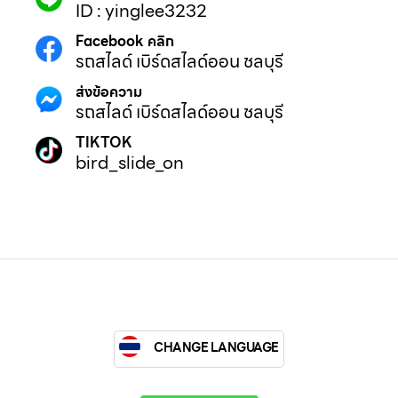
ID : yinglee3232
Facebook คลิก
รถสไลด์ เบิร์ดสไลด์ออน ชลบุรี
ส่งข้อความ
รถสไลด์ เบิร์ดสไลด์ออน ชลบุรี
TIKTOK
bird_slide_on
CHANGE LANGUAGE