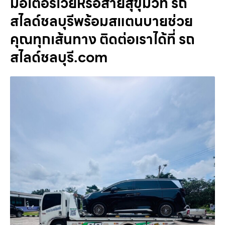
มอเตอร์เวย์หรือสายสุขุมวิท รถ
สไลด์ชลบุรีพร้อมสแตนบายช่วย
คุณทุกเส้นทาง ติดต่อเราได้ที่ รถ
สไลด์ชลบุรี.com