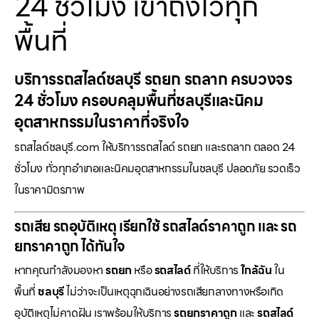
24 ชั่วโมง เข้าถึงไวทุก
พื้นที่
บริการรถสไลด์ชลบุรี รถยก รถลาก ครบวงจร
24 ชั่วโมง ครอบคลุมพื้นที่ชลบุรีและนิคม
อุตสาหกรรมในราคาที่จริงใจ
รถสไลด์ชลบุรี.com ให้บริการรถสไลด์ รถยก และรถลาก ตลอด 24
ชั่วโมง ทั่วทุกอำเภอและนิคมอุตสาหกรรมในชลบุรี ปลอดภัย รวดเร็ว
ในราคามิตรภาพ
รถเสีย รถอุบัติเหตุ เรียกใช้ รถสไลด์ราคาถูก และ รถ
ยกราคาถูก ได้ทันใจ
หากคุณกำลังมองหา
รถยก
หรือ
รถสไลด์
ที่ให้บริการ
ใกล้ฉัน
ใน
พื้นที่
ชลบุรี
ไม่ว่าจะเป็นเหตุฉุกเฉินอย่างรถเสียกลางทางหรือเกิด
อุบัติเหตุไม่คาดฝัน เราพร้อมให้บริการ
รถยกราคาถูก
และ
รถสไลด์