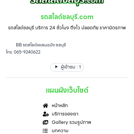
รถสไลด์ชลบุรี.com
รถสไลด์ชลบุรี บริการ 24 ชั่วโมง ถึงไว ปลอดภัย ราคามิตรภาพ
BB รถสไลด์แหลมฉบัง ชลบุรี
โทร. 065-9240622
ผู้เข้าชม :
1
แผนผังเว็บไซต์
หน้าหลัก
บริการของเรา
Gallery รวมรูปภาพ
บทความ