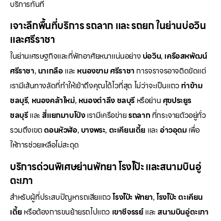
บริการทันที
เจาะลึกพื้นที่บริการ รถลาก และ รถยก ในย่านบ่อวิน
และศรีราชา
ในย่านเศรษฐกิจและที่พักอาศัยหนาแน่นอย่าง
บ่อวิน
,
เครือสหพัฒน์
ศรีราชา
,
นาเกลือ
และ
หนองขาม ศรีราชา
การจราจรอาจติดขัดแต่
เรามีเส้นทางลัดที่ทำให้เข้าถึงคุณได้ไวที่สุด ไม่ว่าจะเป็นแถว
ท่าข้าม
ชลบุรี
,
หนองคล้าใหม่
,
หนองตำลึง ชลบุรี
หรือย่าน
ศุขประยูร
ชลบุรี
และ
สี่แยกมาบโป่ง
เรามีเครือข่าย
รถลาก
ที่กระจายตัวอยู่ทั่ว
รวมถึงเขต
ดอนหัวฬ่อ
,
บางพระ
,
ตะเคียนเตี้ย
และ
อ่าวอุดม
เพื่อ
ให้การช่วยเหลือไม่สะดุด
บริการด่วนพิเศษย่านพัทยา โรงโป๊ะ และสนามบินอู่
ตะเภา
สำหรับผู้ที่ประสบปัญหารถเสียแถว
โรงโป๊ะ พัทยา
,
โรงโป๊ะ ตะเคียน
เตี้ย
หรือต้องการขนย้ายรถไปแถว
เขาชีจรรย์
และ
สนามบินอู่ตะเภา