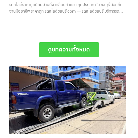
สไลด์ชลบุรี.com
รถสไลด์ราคาถูกนิคมบ้านบึง เคลื่อนย้ายรถ ทุกประเภท ทั่ว ชลบุรี ด้วยทีม
งานมืออาชีพ ราคาถูก รถสไลด์ชลบุรี.com — รถสไลด์ชลบุรี บริการรถ
สไลด์ รถยก รถลาก 24 ชม. ราคาถูก ทั่วชลบุรี พัทยา และนิคมอุตสาหกรรม
ใกล…
ดูบทความทั้งหมด