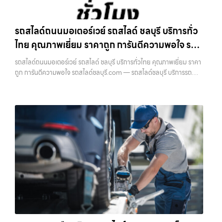
รถสไลด์ถนนมอเตอร์เวย์ รถสไลด์ ชลบุรี บริการทั่ว
ไทย คุณภาพเยี่ยม ราคาถูก การันตีความพอใจ รถ
สไลด์ชลบุรี.com
รถสไลด์ถนนมอเตอร์เวย์ รถสไลด์ ชลบุรี บริการทั่วไทย คุณภาพเยี่ยม ราคา
ถูก การันตีความพอใจ รถสไลด์ชลบุรี.com — รถสไลด์ชลบุรี บริการรถ
สไลด์ รถยก รถลาก 24 ชม. ราคาถูก ทั่วชลบุรี พัทยา และนิคมอุตสาหกรรม
ใกล้…