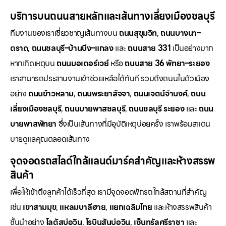
บริการบนถนนสายหลักและเส้นทางเลี่ยงเมืองชลบุรี
ทีมงานของเราเชี่ยวชาญเส้นทางบน
ถนนสุขุมวิท
,
ถนนบางนา–
ตราด
,
ถนนชลบุรี–บ้านบึง–แกลง
และ
ถนนสาย 331
เป็นอย่างมาก
หากเกิดเหตุบน
ถนนมอเตอร์เวย์
หรือ
ถนนสาย 36 พัทยา–ระยอง
เราสามารถประสานงานเข้าช่วยเหลือได้ทันที รวมถึงถนนในตัวเมือง
อย่าง
ถนนข้าวหลาม
,
ถนนพระยาสัจจา
,
ถนนเจตน์จำนงค์
,
ถนน
เลี่ยงเมืองชลบุรี
,
ถนนบายพาสชลบุรี
,
ถนนชลบุรี ระยอง
และ
ถนน
บายพาสพัทยา
ซึ่งเป็นเส้นทางที่มีอุบัติเหตุบ่อยครั้ง เราพร้อมสแตน
บายดูแลคุณตลอดเส้นทาง
จุดจอดรถสไลด์ใกล้แลนด์มาร์คสำคัญและห้างสรรพ
สินค้า
เพื่อให้เข้าถึงลูกค้าได้เร็วที่สุด เรามีจุดจอดพักรถใกล้สถานที่สำคัญ
เช่น
เขาสามมุข
,
แหลมบาลีฮาย
,
แยกเฉลิมไทย
และห้างสรรพสินค้า
ชั้นนำอย่าง
โลตัสบ่อวิน
,
โรบินสัน
บ่อวิน
,
เซ็นทรัลศรีราชา
และ