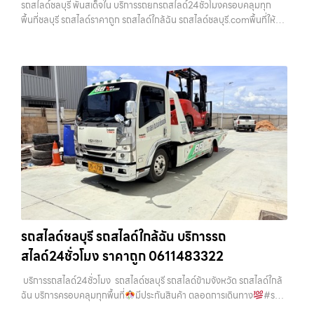
0611483322
รถสไลด์ชลบุรี พันสเด็จใน บริการรถยกรถสไลด์24ชั่วโมงครอบคลุมทุก
พื้นที่ชลบุรี รถสไลด์ราคาถูก รถสไลด์ใกล้ฉัน รถสไลด์ชลบุรี.comพื้นที่ให้
บริการ: รวดเร็ว ครอบคลุมทั่วทั้งจังหวัดไม่ว่าคุณจะอยู่ที่ไหน เราพร้…
รถสไลด์ชลบุรี รถสไลด์ใกล้ฉัน บริการรถ
สไลด์24ชั่วโมง ราคาถูก 0611483322
บริการรถสไลด์24ชั่วโมง รถสไลด์ชลบุรี รถสไลด์ข้ามจังหวัด รถสไลด์ใกล้
ฉัน บริการครอบคลุมทุกพื้นที่
มีประกันสินค้า ตลอดการเดินทาง
#รถ
สไลด์ชลบุรี#รถสไลด์ระยอง#รถสไลด์บ่อวิน#รถสไลด์พัทยา#รถสไลด์