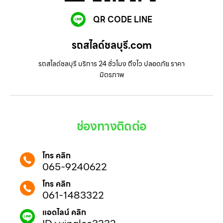
QR CODE LINE
รถสไลด์ชลบุรี.com
รถสไลด์ชลบุรี บริการ 24 ชั่วโมง ถึงไว ปลอดภัย ราคา
มิตรภาพ
ช่องทางติดต่อ
โทร คลิก
065-9240622
โทร คลิก
061-1483322
แอดไลน์ คลิก