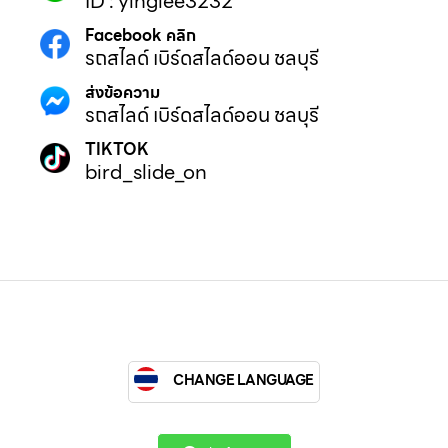
ID : yinglee3232
Facebook คลิก
รถสไลด์ เบิร์ดสไลด์ออน ชลบุรี
ส่งข้อความ
รถสไลด์ เบิร์ดสไลด์ออน ชลบุรี
TIKTOK
bird_slide_on
CHANGE LANGUAGE