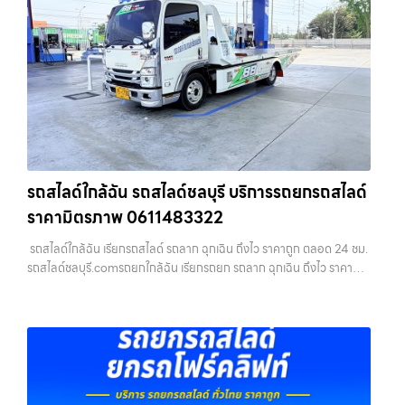
รถสไลด์ใกล้ฉัน รถสไลด์ชลบุรี บริการรถยกรถสไลด์
ราคามิตรภาพ 0611483322
รถสไลด์ใกล้ฉัน เรียกรถสไลด์ รถลาก ฉุกเฉิน ถึงไว ราคาถูก ตลอด 24 ชม.
รถสไลด์ชลบุรี.comรถยกใกล้ฉัน เรียกรถยก รถลาก ฉุกเฉิน ถึงไว ราคาถูก
ตลอด 24 ชม. รถสไลด์ชลบุรี.com — รถสไลด์ชลบุรี บริการรถสไลด์
รถยก…