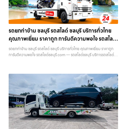
รถยกท่าข้าม ชลบุรี รถสไลด์ ชลบุรี บริการทั่วไทย
คุณภาพเยี่ยม ราคาถูก การันตีความพอใจ รถสไลด์
ชลบุรี.com
รถยกท่าข้าม ชลบุรี รถสไลด์ ชลบุรี บริการทั่วไทย คุณภาพเยี่ยม ราคาถูก
การันตีความพอใจ รถสไลด์ชลบุรี.com — รถสไลด์ชลบุรี บริการรถสไลด์
รถยก รถลาก 24 ชม. ราคาถูก ทั่วชลบุรี พัทยา และนิคมอุตสาหกรรมใกล้
เคี…