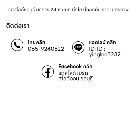
รถสไลด์ชลบุรี บริการ 24 ชั่วโมง ถึงไว ปลอดภัย ราคามิตรภาพ
ติดต่อเรา
โทร คลิก
แอดไลน์ คลิก
065-9240622
ID: ID :
yinglee3232
Facebook คลิก
รถสไลด์ เบิร์ด
สไลด์ออน ชลบุรี