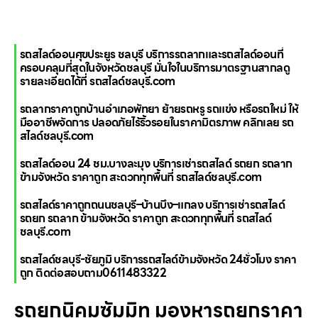
รถสไลด์ออนศุขประยูร ชลบุรี บริการรถลากและรถสไลด์ออนที่
ครอบคลุมที่สุดในจังหวัดชลบุรี มั่นใจในบริการมาตรฐานสากลดู
รายละเอียดได้ที่ รถสไลด์ชลบุรี.com
รถลากราคาถูกบ้านอำเภอพัทยา ย้ายรถหรู รถแข่ง หรือรถใหม่ ให้
มืออาชีพจัดการ ปลอดภัยไร้ริ้วรอยในราคามิตรภาพ คลิกเลย รถ
สไลด์ชลบุรี.com
รถสไลด์ออน 24 ชม.บางละมุง บริการเช่ารถสไลด์ รถยก รถลาก
ข้ามจังหวัด ราคาถูก สะดวกทุกพื้นที่ รถสไลด์ชลบุรี.com
รถสไลด์ราคาถูกถนนชลบุรี–บ้านบึง–แกลง บริการเช่ารถสไลด์
รถยก รถลาก ข้ามจังหวัด ราคาถูก สะดวกทุกพื้นที่ รถสไลด์
ชลบุรี.com
รถสไลด์ชลบุรี-ชัยภูมิ บริการรถสไลด์ข้ามจังหวัด 24ชั่วโมง ราคา
ถูก ติดต่อสอบถาม0611483322
รถยกนิคมซัมมิท มองหารถยกราคา