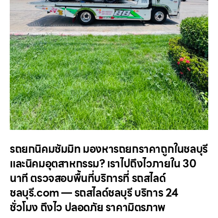
รถยกนิคมซัมมิท มองหารถยกราคาถูกในชลบุรี
และนิคมอุตสาหกรรม? เราไปถึงไวภายใน 30
นาที ตรวจสอบพื้นที่บริการที่ รถสไลด์
ชลบุรี.com — รถสไลด์ชลบุรี บริการ 24
ชั่วโมง ถึงไว ปลอดภัย ราคามิตรภาพ