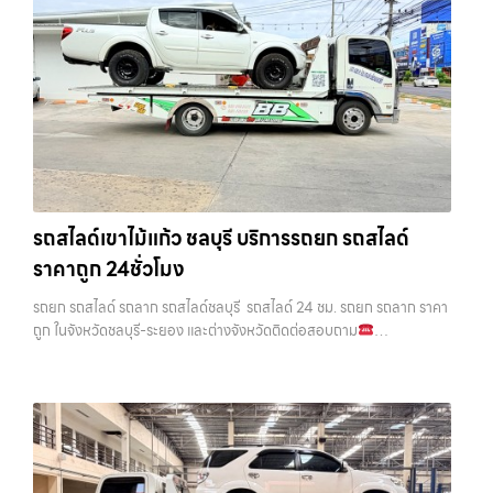
รถสไลด์เขาไม้แก้ว ชลบุรี บริการรถยก รถสไลด์
ราคาถูก 24ชั่วโมง
รถยก รถสไลด์ รถลาก รถสไลด์ชลบุรี รถสไลด์ 24 ชม. รถยก รถลาก ราคา
ถูก ในจังหวัดชลบุรี-ระยอง และต่างจังหวัดติดต่อสอบถาม
06114833220659240622ในเมืองชลบุรี หากคุณกำลังมองหาบริการ
“รถสไลด์” หรือ “รถยก” หรื…