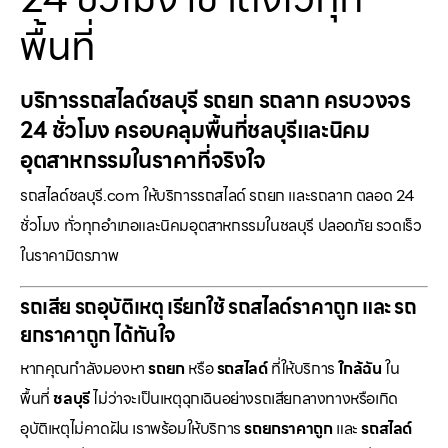
พื้นที่
บริการรถสไลด์ชลบุรี รถยก รถลาก ครบวงจร
24 ชั่วโมง ครอบคลุมพื้นที่ชลบุรีและนิคม
อุตสาหกรรมในราคาที่จริงใจ
รถสไลด์ชลบุรี.com ให้บริการรถสไลด์ รถยก และรถลาก ตลอด 24
ชั่วโมง ทั่วทุกอำเภอและนิคมอุตสาหกรรมในชลบุรี ปลอดภัย รวดเร็ว
ในราคามิตรภาพ
รถเสีย รถอุบัติเหตุ เรียกใช้ รถสไลด์ราคาถูก และ รถ
ยกราคาถูก ได้ทันใจ
หากคุณกำลังมองหา
รถยก
หรือ
รถสไลด์
ที่ให้บริการ
ใกล้ฉัน
ใน
พื้นที่
ชลบุรี
ไม่ว่าจะเป็นเหตุฉุกเฉินอย่างรถเสียกลางทางหรือเกิด
อุบัติเหตุไม่คาดฝัน เราพร้อมให้บริการ
รถยกราคาถูก
และ
รถสไลด์