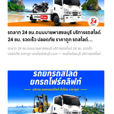
รถลาก 24 ชม.ถนนบายพาสชลบุรี บริการรถสไลด์
24 ชม. รวดเร็ว ปลอดภัย ราคาถูก รถสไลด์
ชลบุรี.com
รถลาก 24 ชม.ถนนบายพาสชลบุรี บริการรถสไลด์ 24 ชม. รวดเร็ว
ปลอดภัย ราคาถูก รถสไลด์ชลบุรี.com — รถสไลด์ชลบุรี บริการรถสไลด์
รถยก รถลาก 24 ชม. ราคาถูก ทั่วชลบุรี พัทยา และนิคมอุตสาหกรรมใกล้
เคียง รถลาก 24 …