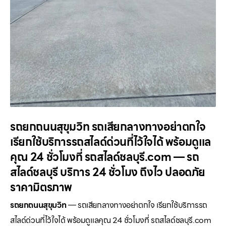
รถยกถนนสุขุมวิท รถเสียกลางทางอย่าตกใจ
เรียกใช้บริการรถสไลด์ด่วนที่ไว้ใจได้ พร้อมดูแล
คุณ 24 ชั่วโมงที่ รถสไลด์ชลบุรี.com — รถ
สไลด์ชลบุรี บริการ 24 ชั่วโมง ถึงไว ปลอดภัย
ราคามิตรภาพ
รถยกถนนสุขุมวิท
— รถเสียกลางทางอย่าตกใจ เรียกใช้บริการรถ
สไลด์ด่วนที่ไว้ใจได้ พร้อมดูแลคุณ 24 ชั่วโมงที่ รถสไลด์ชลบุรี.com