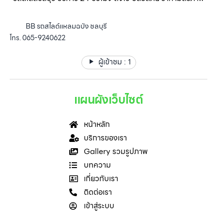
BB รถสไลด์แหลมฉบัง ชลบุรี
โทร. 065-9240622
ผู้เข้าชม :
1
แผนผังเว็บไซต์
หน้าหลัก
บริการของเรา
Gallery รวมรูปภาพ
บทความ
เกี่ยวกับเรา
ติดต่อเรา
เข้าสู่ระบบ