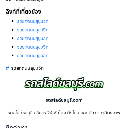
ลิงก์ที่เกี่ยวข้อง
รถยกถนนสุขุมวิท
รถยกถนนสุขุมวิท
รถยกถนนสุขุมวิท
รถยกถนนสุขุมวิท
รถยกถนนสุขุมวิท
รถยกถนนสุขุมวิท
รถสไลด์ชลบุรี.com
รถสไลด์ชลบุรี บริการ 24 ชั่วโมง ถึงไว ปลอดภัย ราคามิตรภาพ
ติดต่อเรา