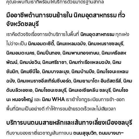
คุณจะพบกับเราที่พร้อมให้บริการด้วยมาตรฐานสากล
มืออาชีพด้านการขนย้ายใน นิคมอุตสาหกรรม ทั่ว
จังหวัดชลบุรี
เราคือตัวจริงเรื่องการเข้าบริการในพื้นที่
นิคมอุตสาหกรรม
ทุกแห่ง
ไม่ว่าจะเป็น
นิคมอมตะซิตี้
,
นิคมแหลมฉบัง
,
นิคมเหมราชชลบุรี
,
นิคมอมตะนคร
,
นิคมปิ่นทอง
,
นิคมพานทองเกษม
,
นิคมเครือสห
พัฒน์
,
นิคมบ่อวิน
,
นิคมศรีราชา
,
นิคมท่าเรือแหลมฉบัง
,
นิคม
ซัมมิท
,
นิคมซีบีไอ
,
นิคมบางละมุง
,
นิคมบ้านบึง
,
นิคมโรจนะแหลม
ฉบัง
,
นิคมเหมราชอีสเทิร์นซีบอร์ด
,
นิคมยามาโตะ อินดัสตรีส์
,
นิคม
ดับบลิวเอชเอ
,
นิคมโรจนะชลบุรี
,
นิคมเอเชียคลีน ชลบุรี
,
นิคมโรจ
นะ หนองใหญ่
และ
นิคม WHA
เราเข้าใจกฎระเบียบการเข้า-ออก
พื้นที่นิคมเป็นอย่างดี ทำให้การขนย้ายรวดเร็วและไม่เสียเวลา
บริการบนถนนสายหลักและเส้นทางเลี่ยงเมืองชลบุรี
ทีมงานของเราเชี่ยวชาญเส้นทางบน
ถนนสุขุมวิท
,
ถนนบางนา–