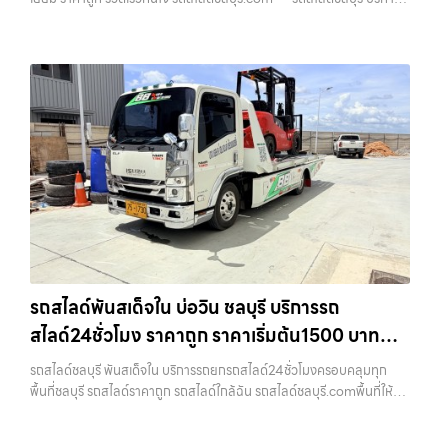
รถสไลด์ รถยก รถลาก 24 ชม. ราคาถูก ทั่วชลบุรี หนองขาม แหลมฉบัง
ศรี…
รถสไลด์พันสเด็จใน บ่อวิน ชลบุรี บริการรถ
สไลด์24ชั่วโมง ราคาถูก ราคาเริ่มต้น1500 บาท
0611483322
รถสไลด์ชลบุรี พันสเด็จใน บริการรถยกรถสไลด์24ชั่วโมงครอบคลุมทุก
พื้นที่ชลบุรี รถสไลด์ราคาถูก รถสไลด์ใกล้ฉัน รถสไลด์ชลบุรี.comพื้นที่ให้
บริการ: รวดเร็ว ครอบคลุมทั่วทั้งจังหวัดไม่ว่าคุณจะอยู่ที่ไหน เราพร้…