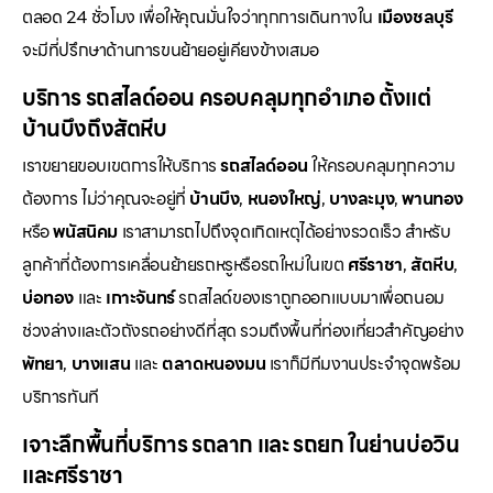
ตลอด 24 ชั่วโมง เพื่อให้คุณมั่นใจว่าทุกการเดินทางใน
เมืองชลบุรี
จะมีที่ปรึกษาด้านการขนย้ายอยู่เคียงข้างเสมอ
บริการ รถสไลด์ออน ครอบคลุมทุกอำเภอ ตั้งแต่
บ้านบึงถึงสัตหีบ
เราขยายขอบเขตการให้บริการ
รถสไลด์ออน
ให้ครอบคลุมทุกความ
ต้องการ ไม่ว่าคุณจะอยู่ที่
บ้านบึง
,
หนองใหญ่
,
บางละมุง
,
พานทอง
หรือ
พนัสนิคม
เราสามารถไปถึงจุดเกิดเหตุได้อย่างรวดเร็ว สำหรับ
ลูกค้าที่ต้องการเคลื่อนย้ายรถหรูหรือรถใหม่ในเขต
ศรีราชา
,
สัตหีบ
,
บ่อทอง
และ
เกาะจันทร์
รถสไลด์ของเราถูกออกแบบมาเพื่อถนอม
ช่วงล่างและตัวถังรถอย่างดีที่สุด รวมถึงพื้นที่ท่องเที่ยวสำคัญอย่าง
พัทยา
,
บางแสน
และ
ตลาดหนองมน
เราก็มีทีมงานประจำจุดพร้อม
บริการทันที
เจาะลึกพื้นที่บริการ รถลาก และ รถยก ในย่านบ่อวิน
และศรีราชา