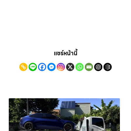
แชร์หน้านี้