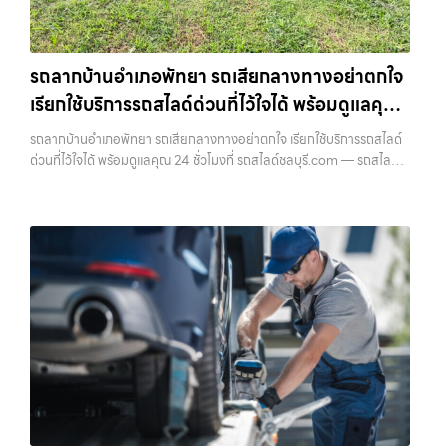
รถลากบ้านอำเภอพัทยา รถเสียกลางทางอย่าตกใจ
เรียกใช้บริการรถสไลด์ด่วนที่ไว้ใจได้ พร้อมดูแลคุณ
24 ชั่วโมงที่ รถสไลด์ชลบุรี.com
รถลากบ้านอำเภอพัทยา รถเสียกลางทางอย่าตกใจ เรียกใช้บริการรถสไลด์
ด่วนที่ไว้ใจได้ พร้อมดูแลคุณ 24 ชั่วโมงที่ รถสไลด์ชลบุรี.com — รถสไลด์
ชลบุรี บริการ 24 ชั่วโมง ถึงไว ปลอดภัย ราคามิตรภาพ รถลากบ้า
นอำเภอพั…