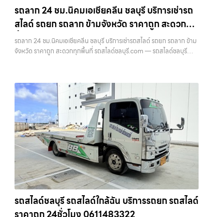
รถลาก 24 ชม.นิคมเอเชียคลีน ชลบุรี บริการเช่ารถ
สไลด์ รถยก รถลาก ข้ามจังหวัด ราคาถูก สะดวกทุก
พื้นที่ รถสไลด์ชลบุรี.com
รถลาก 24 ชม.นิคมเอเชียคลีน ชลบุรี บริการเช่ารถสไลด์ รถยก รถลาก ข้าม
จังหวัด ราคาถูก สะดวกทุกพื้นที่ รถสไลด์ชลบุรี.com — รถสไลด์ชลบุรี
บริการรถสไลด์ รถยก รถลาก 24 ชม. ราคาถูก ทั่วชลบุรี พัทยา และนิคม
อุต…
รถสไลด์ชลบุรี รถสไลด์ใกล้ฉัน บริการรถยก รถสไลด์
ราคาถูก 24ชั่วโมง 0611483322