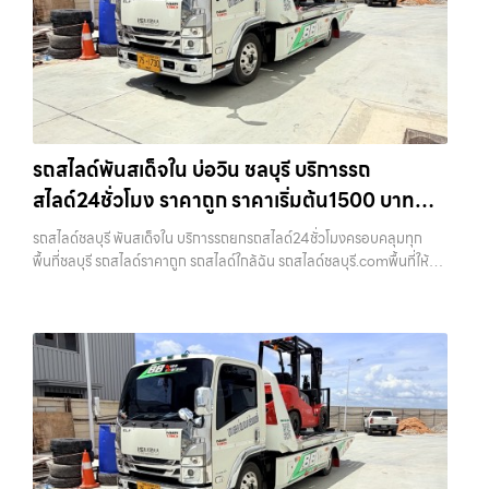
รถสไลด์พันสเด็จใน บ่อวิน ชลบุรี บริการรถ
สไลด์24ชั่วโมง ราคาถูก ราคาเริ่มต้น1500 บาท
0611483322
รถสไลด์ชลบุรี พันสเด็จใน บริการรถยกรถสไลด์24ชั่วโมงครอบคลุมทุก
พื้นที่ชลบุรี รถสไลด์ราคาถูก รถสไลด์ใกล้ฉัน รถสไลด์ชลบุรี.comพื้นที่ให้
บริการ: รวดเร็ว ครอบคลุมทั่วทั้งจังหวัดไม่ว่าคุณจะอยู่ที่ไหน เราพร้…