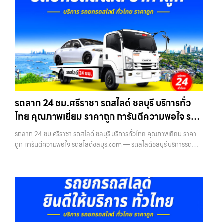
รถลาก 24 ชม.ศรีราชา รถสไลด์ ชลบุรี บริการทั่ว
ไทย คุณภาพเยี่ยม ราคาถูก การันตีความพอใจ รถ
สไลด์ชลบุรี.com
รถลาก 24 ชม.ศรีราชา รถสไลด์ ชลบุรี บริการทั่วไทย คุณภาพเยี่ยม ราคา
ถูก การันตีความพอใจ รถสไลด์ชลบุรี.com — รถสไลด์ชลบุรี บริการรถ
สไลด์ รถยก รถลาก 24 ชม. ราคาถูก ทั่วชลบุรี พัทยา และนิคมอุตสาหกรรม
ใกล้เค…