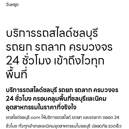
วันหยุด
บริการรถสไลด์ชลบุรี
รถยก รถลาก ครบวงจร
24 ชั่วโมง เข้าถึงไวทุก
พื้นที่
บริการรถสไลด์ชลบุรี รถยก รถลาก ครบวงจร
24 ชั่วโมง ครอบคลุมพื้นที่ชลบุรีและนิคม
อุตสาหกรรมในราคาที่จริงใจ
รถสไลด์ชลบุรี.com ให้บริการรถสไลด์ รถยก และรถลาก ตลอด 24
ชั่วโมง ทั่วทุกอำเภอและนิคมอุตสาหกรรมในชลบุรี ปลอดภัย รวดเร็ว