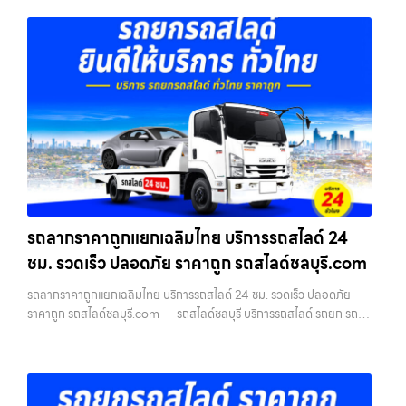
รถลากราคาถูกแยกเฉลิมไทย บริการรถสไลด์ 24
ชม. รวดเร็ว ปลอดภัย ราคาถูก รถสไลด์ชลบุรี.com
รถลากราคาถูกแยกเฉลิมไทย บริการรถสไลด์ 24 ชม. รวดเร็ว ปลอดภัย
ราคาถูก รถสไลด์ชลบุรี.com — รถสไลด์ชลบุรี บริการรถสไลด์ รถยก รถ
ลาก 24 ชม. ราคาถูก ทั่วชลบุรี พัทยา และนิคมอุตสาหกรรมใกล้เคียง รถ
ลากราคาถูกแ…