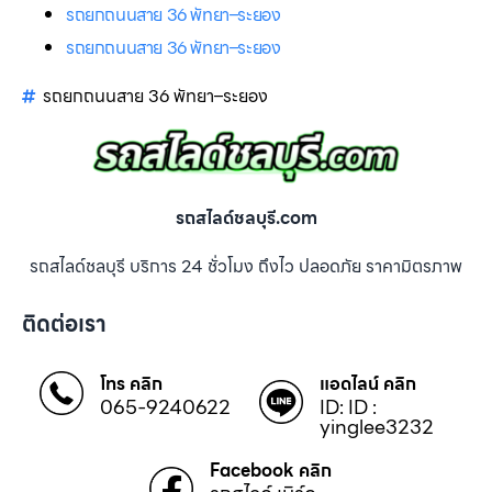
รถยกถนนสาย 36 พัทยา–ระยอง
รถยกถนนสาย 36 พัทยา–ระยอง
รถยกถนนสาย 36 พัทยา–ระยอง
รถสไลด์ชลบุรี.com
รถสไลด์ชลบุรี บริการ 24 ชั่วโมง ถึงไว ปลอดภัย ราคามิตรภาพ
ติดต่อเรา
โทร คลิก
แอดไลน์ คลิก
065-9240622
ID: ID :
yinglee3232
Facebook คลิก