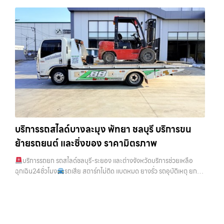
บริการรถสไลด์บางละมุง พัทยา ชลบุรี บริการขน
ย้ายรถยนต์ และซิ่งของ ราคามิตรภาพ
บริการรถยก รถสไลด์ชลบุรี-ระยอง และต่างจังหวัดบริการช่วยเหลือ
ฉุกเฉิน24ชั่วโมง
รถเสีย สตาร์ทไม่ติด แบตหมด ยางรั่ว รถอุบัติเหตุ ยก
ย้ายเครื่องจักร ซุ้มกาแฟต่างๆ ยินดีให้บริการ
0611483322 เบิร์ด
065924062…