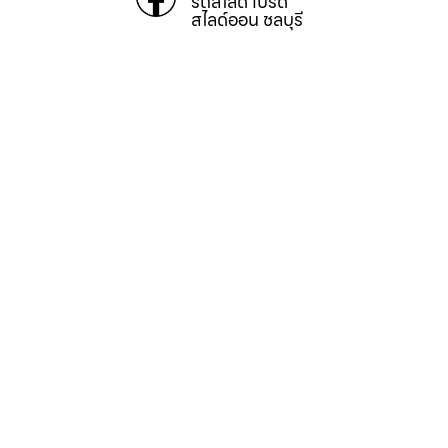
รถสไลด์ เบิร์ด
สไลด์ออน ชลบุรี