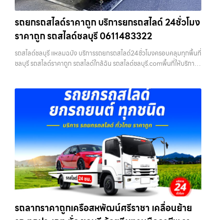
รถยกรถสไลด์ราคาถูก บริการยกรถสไลด์ 24ชั่วโมง
ราคาถูก รถสไลด์ชลบุรี 0611483322
รถสไลด์ชลบุรี แหลมฉบัง บริการรถยกรถสไลด์24ชั่วโมงครอบคลุมทุกพื้นที่
ชลบุรี รถสไลด์ราคาถูก รถสไลด์ใกล้ฉัน รถสไลด์ชลบุรี.comพื้นที่ให้บริการ:
รวดเร็ว ครอบคลุมทั่วทั้งจังหวัดไม่ว่าคุณจะอยู่ที่ไหน เราพร้อม…
รถลากราคาถูกเครือสหพัฒน์ศรีราชา เคลื่อนย้าย