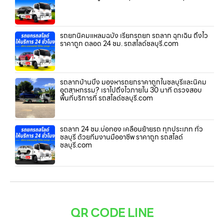
รถยกนิคมแหลมฉบัง เรียกรถยก รถลาก ฉุกเฉิน ถึงไว
ราคาถูก ตลอด 24 ชม. รถสไลด์ชลบุรี.com
รถลากบ้านบึง มองหารถยกราคาถูกในชลบุรีและนิคม
อุตสาหกรรม? เราไปถึงไวภายใน 30 นาที ตรวจสอบ
พื้นที่บริการที่ รถสไลด์ชลบุรี.com
รถลาก 24 ชม.บ่อทอง เคลื่อนย้ายรถ ทุกประเภท ทั่ว
ชลบุรี ด้วยทีมงานมืออาชีพ ราคาถูก รถสไลด์
ชลบุรี.com
QR CODE LINE