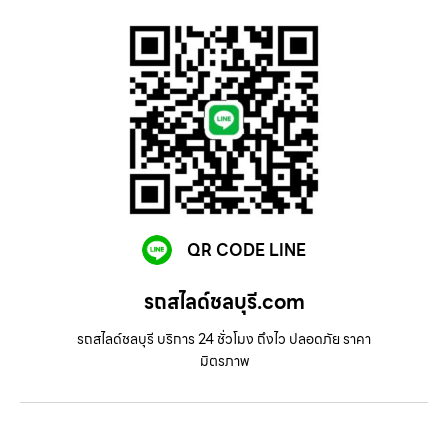
QR CODE LINE
รถสไลด์ชลบุรี.com
รถสไลด์ชลบุรี บริการ 24 ชั่วโมง ถึงไว ปลอดภัย ราคา
มิตรภาพ