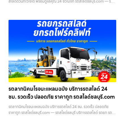
สไลด์ด่วนที่ไว้ใจได้ พร้อมดูแลคุณ 24 ชั่วโมงที่ รถสไลด์ชลบุรี.com — รถ
สไลด์ชลบุรี บริการ 24 ชั่วโมง ถึงไว ปลอดภัย ราคามิตรภาพ รถสไลด์ร…
รถลากนิคมโรจนะแหลมฉบัง บริการรถสไลด์ 24
ชม. รวดเร็ว ปลอดภัย ราคาถูก รถสไลด์ชลบุรี.com
รถลากนิคมโรจนะแหลมฉบัง บริการรถสไลด์ 24 ชม. รวดเร็ว ปลอดภัย
ราคาถูก รถสไลด์ชลบุรี.com — รถสไลด์ชลบุรี บริการรถสไลด์ รถยก รถ
ลาก 24 ชม. ราคาถูก ทั่วชลบุรี พัทยา และนิคมอุตสาหกรรมใกล้เคียง รถ
ลากนิคมโรจนะ…