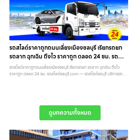
รถสไลด์ราคาถูกถนนเลี่ยงเมืองชลบุรี เรียกรถยก
รถลาก ฉุกเฉิน ถึงไว ราคาถูก ตลอด 24 ชม. รถ
สไลด์ชลบุรี.com
รถสไลด์ราคาถูกถนนเลี่ยงเมืองชลบุรี เรียกรถยก รถลาก ฉุกเฉิน ถึงไว
ราคาถูก ตลอด 24 ชม. รถสไลด์ชลบุรี.com — รถสไลด์ชลบุรี บริการรถ
สไลด์ รถยก รถลาก 24 ชม. ราคาถูก ทั่วชลบุรี พัทยา และนิคมอุตสาหกรรม
ใกล้เคี…
ดูบทความทั้งหมด