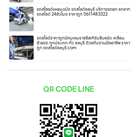
รถสไสลด์แหลมฉบัง รถสไลด์ชลบุรี บริการรถยก รถลาก
รถสไลด์ 24ชั่วโมง ราคาถูก 0611483322
รถสไลด์ราคาถูกนิคมเหมราชอีสเทิร์นซีบอร์ด เคลื่อน
ย้ายรถ ทุกประเภท ทั่ว ชลบุรี ด้วยทีมงานมืออาชีพ ราคา
ถูก รถสไลด์ชลบุรี.com
QR CODE LINE