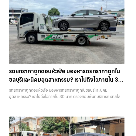
รถยกราคาถูกดอนหัวฬ่อ มองหารถยกราคาถูกใน
ชลบุรีและนิคมอุตสาหกรรม? เราไปถึงไวภายใน 30
นาที ตรวจสอบพื้นที่บริการที่ รถสไลด์ชลบุรี.com
รถยกราคาถูกดอนหัวฬ่อ มองหารถยกราคาถูกในชลบุรีและนิคม
อุตสาหกรรม? เราไปถึงไวภายใน 30 นาที ตรวจสอบพื้นที่บริการที่ รถสไลด์
ชลบุรี.com — รถสไลด์ชลบุรี บริการ 24 ชั่วโมง ถึงไว ปลอดภัย ราคา
มิตรภาพ รถยกราคาถู…