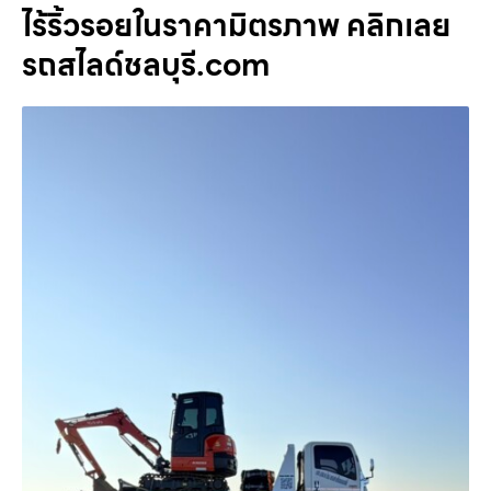
ไร้ริ้วรอยในราคามิตรภาพ คลิกเลย
รถสไลด์ชลบุรี.com