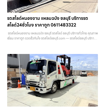
รถสไลด์หนองขาม แหลมฉบัง ชลบุรี บริการรถ
สไลด์24ชั่วโมง ราคาถูก 0611483322
รถสไลด์หนองขาม แหลมฉบัง ชลบุรี รถสไลด์ ชลบุรี บริการทั่วไทย คุณภาพ
เยี่ยม ราคาถูก รวดเร็วทันใจ รถสไลด์ชลบุรี.com — รถสไลด์ชลบุรี บริการ
รถสไลด์ รถยก รถลาก 24 ชม. ราคาถูก ทั่วชลบุรี หนองขาม แหลมฉบัง
ศรี…