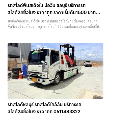
รถสไลด์พันสเด็จใน บ่อวิน ชลบุรี บริการรถ
สไลด์24ชั่วโมง ราคาถูก ราคาเริ่มต้น1500 บาท
0611483322
รถสไลด์ชลบุรี พันสเด็จใน บริการรถยกรถสไลด์24ชั่วโมงครอบคลุมทุก
พื้นที่ชลบุรี รถสไลด์ราคาถูก รถสไลด์ใกล้ฉัน รถสไลด์ชลบุรี.comพื้นที่ให้
บริการ: รวดเร็ว ครอบคลุมทั่วทั้งจังหวัดไม่ว่าคุณจะอยู่ที่ไหน เราพร้…
รถสไลด์ชลบุรี รถสไลด์ใกล้ฉัน บริการรถ
สไลด์24ชั่วโมง ราคาถูก 0611483322