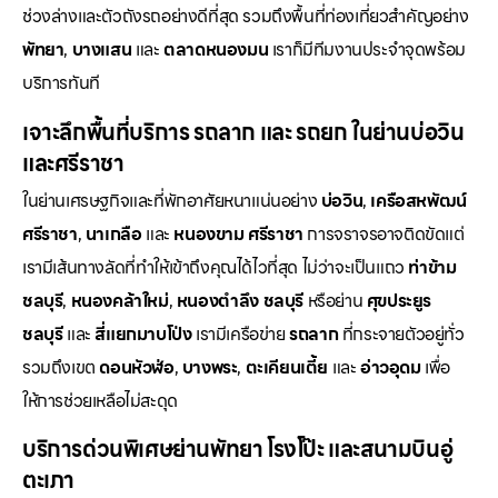
ช่วงล่างและตัวถังรถอย่างดีที่สุด รวมถึงพื้นที่ท่องเที่ยวสำคัญอย่าง
พัทยา
,
บางแสน
และ
ตลาดหนองมน
เราก็มีทีมงานประจำจุดพร้อม
บริการทันที
เจาะลึกพื้นที่บริการ รถลาก และ รถยก ในย่านบ่อวิน
และศรีราชา
ในย่านเศรษฐกิจและที่พักอาศัยหนาแน่นอย่าง
บ่อวิน
,
เครือสหพัฒน์
ศรีราชา
,
นาเกลือ
และ
หนองขาม ศรีราชา
การจราจรอาจติดขัดแต่
เรามีเส้นทางลัดที่ทำให้เข้าถึงคุณได้ไวที่สุด ไม่ว่าจะเป็นแถว
ท่าข้าม
ชลบุรี
,
หนองคล้าใหม่
,
หนองตำลึง ชลบุรี
หรือย่าน
ศุขประยูร
ชลบุรี
และ
สี่แยกมาบโป่ง
เรามีเครือข่าย
รถลาก
ที่กระจายตัวอยู่ทั่ว
รวมถึงเขต
ดอนหัวฬ่อ
,
บางพระ
,
ตะเคียนเตี้ย
และ
อ่าวอุดม
เพื่อ
ให้การช่วยเหลือไม่สะดุด
บริการด่วนพิเศษย่านพัทยา โรงโป๊ะ และสนามบินอู่
ตะเภา