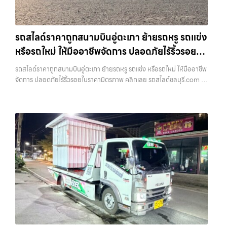
รถสไลด์ราคาถูกสนามบินอู่ตะเภา ย้ายรถหรู รถแข่ง
หรือรถใหม่ ให้มืออาชีพจัดการ ปลอดภัยไร้ริ้วรอยใน
ราคามิตรภาพ คลิกเลย รถสไลด์ชลบุรี.com
รถสไลด์ราคาถูกสนามบินอู่ตะเภา ย้ายรถหรู รถแข่ง หรือรถใหม่ ให้มืออาชีพ
จัดการ ปลอดภัยไร้ริ้วรอยในราคามิตรภาพ คลิกเลย รถสไลด์ชลบุรี.com —
รถสไลด์ชลบุรี บริการ 24 ชั่วโมง ถึงไว ปลอดภัย ราคามิตรภาพ รถสไลด์…