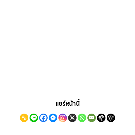
แชร์หน้านี้