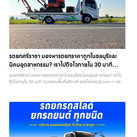
รถยกศรีราชา มองหารถยกราคาถูกในชลบุรีและ
นิคมอุตสาหกรรม? เราไปถึงไวภายใน 30 นาที
ตรวจสอบพื้นที่บริการที่ รถสไลด์ชลบุรี.com
รถยกศรีราชา มองหารถยกราคาถูกในชลบุรีและนิคมอุตสาหกรรม? เราไป
ถึงไวภายใน 30 นาที ตรวจสอบพื้นที่บริการที่ รถสไลด์ชลบุรี.com — รถ
สไลด์ชลบุรี บริการ 24 ชั่วโมง ถึงไว ปลอดภัย ราคามิตรภาพ รถยกศรีราชา
— มองหา…