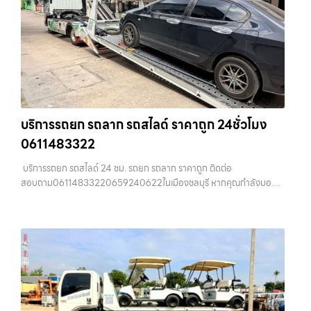
บริการรถยก รถลาก รถสไลด์ ราคาถูก 24ชั่วโมง
0611483322
บริการรถยก รถสไลด์ 24 ชม. รถยก รถลาก ราคาถูก ติดต่อ
สอบถาม06114833220659240622ในเมืองชลบุรี หากคุณกำลังมอง
หาบริการ “รถสไลด์” หรือ “รถยก” หรือ “รถลาก” ที่ให้บริการ 24 ชั่วโมง ใน
ทุกพื้นที่ของจังหวัด ชลบ…