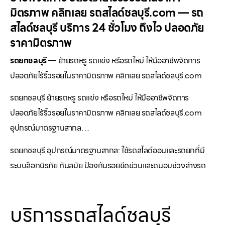
มิตรภาพ คลิกเลย รถสไลด์ชลบุรี.com — รถ
สไลด์ชลบุรี บริการ 24 ชั่วโมง ถึงไว ปลอดภัย
ราคามิตรภาพ
รถยกชลบุรี
— ย้ายรถหรู รถแข่ง หรือรถใหม่ ให้มืออาชีพจัดการ
ปลอดภัยไร้ริ้วรอยในราคามิตรภาพ คลิกเลย รถสไลด์ชลบุรี.com
รถยกชลบุรี ย้ายรถหรู รถแข่ง หรือรถใหม่ ให้มืออาชีพจัดการ
ปลอดภัยไร้ริ้วรอยในราคามิตรภาพ คลิกเลย รถสไลด์ชลบุรี.com
อุปกรณ์มาตรฐานสากล…
รถยกชลบุรี อุปกรณ์มาตรฐานสากล: ใช้รถสไลด์ออนและรถยกที่มี
ระบบล็อกนิรภัย ทันสมัย ป้องกันรอยขีดข่วนและถนอมช่วงล่างรถ
บริการรถสไลด์ชลบุรี