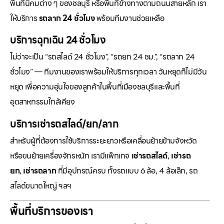
พื้นที่นิคมต่าง ๆ ของชลบุรี หรือพื้นที่ข้างทางตามถนนสายหลัก เรา
ให้บริการ
รถลาก 24 ชั่วโมง
พร้อมทีมงานช่วยเหลือ
บริการฉุกเฉิน 24 ชั่วโมง
ไม่ว่าจะเป็น “รถสไลด์ 24 ชั่วโมง”, “รถยก 24 ชม.”, “รถลาก 24
ชั่วโมง” — ทีมงานของเราพร้อมให้บริการทุกเวลา วันหยุดก็ไม่มีวัน
หยุด เพื่อความอุ่นใจของลูกค้าในพื้นที่เมืองชลบุรีและพื้นที่
อุตสาหกรรมใกล้เคียง
บริการเช่ารถสไลด์/ยก/ลาก
สำหรับผู้ที่ต้องการใช้บริการระยะยาวหรือเคลื่อนย้ายข้ามจังหวัด
หรือขนย้ายเครื่องจักรหนัก เรามีแพ็กเกจ
เช่ารถสไลด์
,
เช่ารถ
ยก
,
เช่ารถลาก
ที่มีอุปกรณ์ครบ ทั้งรถแบบ 6 ล้อ, 4 ล้อเล็ก, รถ
สไลด์ขนาดใหญ่ ฯลฯ
พื้นที่บริการของเรา