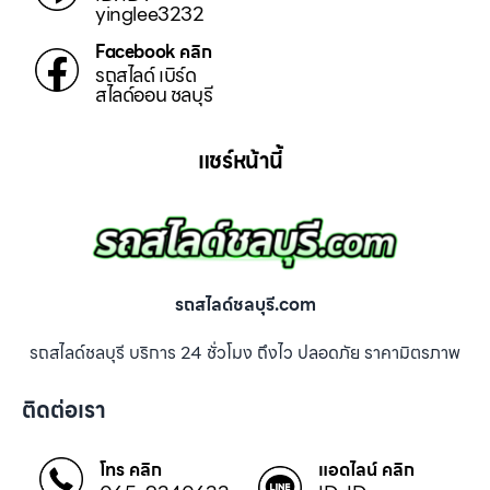
yinglee3232
Facebook คลิก
รถสไลด์ เบิร์ด
สไลด์ออน ชลบุรี
แชร์หน้านี้
รถสไลด์ชลบุรี.com
รถสไลด์ชลบุรี บริการ 24 ชั่วโมง ถึงไว ปลอดภัย ราคามิตรภาพ
ติดต่อเรา
โทร คลิก
แอดไลน์ คลิก