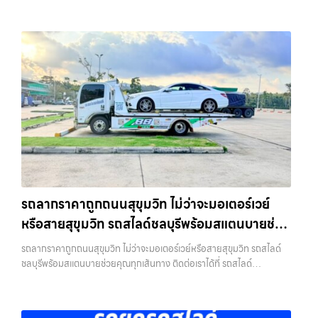
ราคาถูกส…
รถลากราคาถูกถนนสุขุมวิท ไม่ว่าจะมอเตอร์เวย์
หรือสายสุขุมวิท รถสไลด์ชลบุรีพร้อมสแตนบายช่วย
คุณทุกเส้นทาง ติดต่อเราได้ที่ รถสไลด์ชลบุรี.com
รถลากราคาถูกถนนสุขุมวิท ไม่ว่าจะมอเตอร์เวย์หรือสายสุขุมวิท รถสไลด์
ชลบุรีพร้อมสแตนบายช่วยคุณทุกเส้นทาง ติดต่อเราได้ที่ รถสไลด์
ชลบุรี.com — รถสไลด์ชลบุรี บริการ 24 ชั่วโมง ถึงไว ปลอดภัย ราคา
มิตรภาพ รถลา…