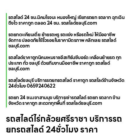
รถสไลด์ 24 ชม.นิคมโรจนะ หนองใหญ่ เรียกรถยก รถลาก ฉุกเฉิน
ถึงไว ราคาถูก ตลอด 24 ชม. รถสไลด์ชลบุรี.com
รถยกตะเคียนเตี้ย ย้ายรถหรู รถแข่ง หรือรถใหม่ ให้มืออาชีพ
จัดการ ปลอดภัยไร้ริ้วรอยในราคามิตรภาพ คลิกเลย รถสไลด์
ชลบุรี.com
รถสไลด์ราคาถูกนิคมเหมราชอีสเทิร์นซีบอร์ด เคลื่อนย้ายรถ ทุก
ประเภท ทั่ว ชลบุรี ด้วยทีมงานมืออาชีพ ราคาถูก รถสไลด์
ชลบุรี.com
รถสไลด์ชลบุรี บริการรถยกรถสไลด์ ราคาถูก รถสไลด์ข้ามจังหวัด
24ชั่วโมง 0659240622
รถยก 24 ชม.เขาสามมุข บริการเช่ารถสไลด์ รถยก รถลาก ข้าม
จังหวัด ราคาถูก สะดวกทุกพื้นที่ รถสไลด์ชลบุรี.com
รถสไลด์ไร่กล้วยศรีราชา บริการรถ
ยกรถสไลด์ 24ชั่วโมง ราคา