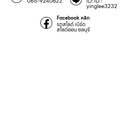
065-9240622
ID: ID :
yinglee3232
Facebook คลิก
รถสไลด์ เบิร์ด
สไลด์ออน ชลบุรี