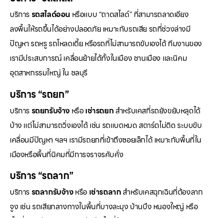
บริการ
รถสไลด์ออน
หรือแบบ “ถาดสไลด์” ที่สามารถลาดเอียง
ลงพื้นให้รถขึ้นได้อย่างปลอดภัย เหมาะกับรถเสีย รถที่ช่วงล่างมี
ปัญหา รถหรู รถโหลดเตี้ย หรือรถที่ไม่สามารถขับเองได้ ทีมงานของ
เรามีประสบการณ์ เคลื่อนย้ายได้ทั้งในเมือง ชานเมือง และนิคม
อุตสาหกรรมใหญ่ ใน ชลบุรี
บริการ “รถยก”
บริการ
รถยกรับจ้าง
หรือ
เช่ารถยก
สำหรับเคสที่รถยังขยับหลุดได้
บ้าง แต่ไม่สามารถวิ่งเองได้ เช่น รถแบตหมด สตาร์ตไม่ติด ระบบขับ
เคลื่อนมีปัญหา ฯลฯ เรามีรถยกที่เข้าถึงซอยเล็กได้ เหมาะกับพื้นที่ใน
เมืองหรือพื้นที่นิคมที่มีการจราจรคับคั่ง
บริการ “รถลาก”
บริการ
รถลากรับจ้าง
หรือ
เช่ารถลาก
สำหรับเคสฉุกเฉินที่ต้องลาก
จูง เช่น รถเสียกลางทางในพื้นที่บางละมุง บ้านบึง หนองใหญ่ หรือ