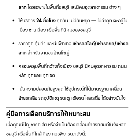
ลาก
โดยเฉพาะในพื้นที่ชลบุรีและนิคมอุตสาหกรรม ต่าง ๆ
ให้บริการ
24 ชั่วโมง
ทุกวัน ไม่มีวันหยุด — ไม่ว่าคุณจะอยู่ใน
เมือง ชานเมือง หรือพื้นที่นิคมของชลบุรี
ราคาถูก คุ้มค่า และมีแพ็กเกจ
เช่ารถสไลด์/เช่ารถยก/เช่ารถ
ลาก
สำหรับงานขนย้ายใหญ่
ครอบคลุมพื้นที่กว้างทั้งเมือง ชลบุรี นิคมอุตสาหกรรม ถนน
หลัก ทุกซอย ทุกเขต
เน้นความปลอดภัยสูงสุด ใช้อุปกรณ์ที่ได้มาตรฐาน เคลื่อน
ย้ายรถเสีย รถอุบัติเหตุ รถหรู หรือรถโหลดเตี้ย ได้อย่างมั่นใจ
คู่มือการเลือกบริการให้เหมาะสม
เมื่อคุณมีปัญหารถเสีย หรือจำเป็นต้องเคลื่อนย้ายรถยนต์ในจังหวัด
ชลบุรี หรือพื้นที่ใกล้เคียง ควรพิจารณาดังนี้: