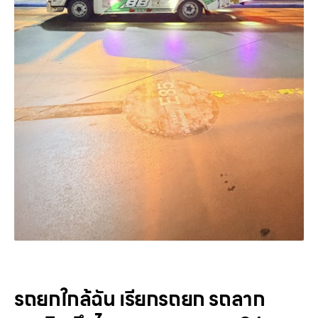
รถยกใกล้ฉัน เรียกรถยก รถลาก