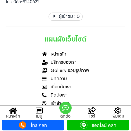
โทร. 065-9240622
ผู้เข้าชม :
0
แผนผังเว็บไซต์
หน้าหลัก
บริการของเรา
Gallery รวมรูปภาพ
บทความ
เกี่ยวกับเรา
ติดต่อเรา
เข้าสู่ระบบ
หน้าหลัก
เมนู
ติดต่อ
แชร์
เพิ่มเติม
โทร คลิก
แอดไลน์ คลิก