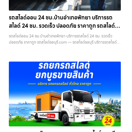
รถสไลด์ออน 24 ชม.บ้านอำเภอพัทยา บริการรถ
สไลด์ 24 ชม. รวดเร็ว ปลอดภัย ราคาถูก รถสไลด์
ชลบุรี.com
รถสไลด์ออน 24 ชม.บ้านอำเภอพัทยา บริการรถสไลด์ 24 ชม. รวดเร็ว
ปลอดภัย ราคาถูก รถสไลด์ชลบุรี.com — รถสไลด์ชลบุรี บริการรถสไลด์
รถยก รถลาก 24 ชม. ราคาถูก ทั่วชลบุรี พัทยา และนิคมอุตสาหกรรมใกล้
เคียง รถสไล…