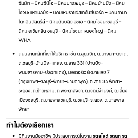
ซัมมิท – นิคมซีบีไอ – นิคมบางละมุง – นิคมบ้านบึง – นิคม
โรจนะแหลมฉบัง – นิคมเหมราชอีสเทิร์นซีบอร์ด – นิคมยามา
โตะ อินดัสตรีส์ – นิคมดับบลิวเอชเอ – นิคมโรจนะชลบุรี –
นิคมเอเชียคลีน ชลบุรี – นิคมโรจนะ หนองใหญ่ – นิคม
WHA
ถนนสายหลักที่เราให้บริการ เช่น ถ.สุขุมวิท, ถ.บางนา–ตราด,
ถ.ชลบุรี–บ้านบึง–แกลง, ถ.สาย 331 (บ้านบึง–
พนมสารคาม–ปลวกแดง), มอเตอร์เวย์หมายเลข 7
(กรุงเทพฯ–ชลบุรี–พัทยา–มาบตาพุด), ถ.สาย 36 พัทยา–
ระยอง, ถ.ข้าวหลาม, ถ.พระยาสัจจา, ถ.เจตน์จำนงค์, ถ.เลี่ยง
เมืองชลบุรี, ถ.บายพาสชลบุรี, ถ.ชลบุรี–ระยอง, ถ.บายพาส
พัทยา
ทำไมต้องเลือกเรา
มีทีมงานมืออาชีพ มีประสบการณ์ในงาน
รถสไลด์ รถยก รถ