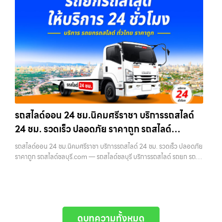
รถสไลด์ออน 24 ชม.นิคมศรีราชา บริการรถสไลด์
24 ชม. รวดเร็ว ปลอดภัย ราคาถูก รถสไลด์
ชลบุรี.com
รถสไลด์ออน 24 ชม.นิคมศรีราชา บริการรถสไลด์ 24 ชม. รวดเร็ว ปลอดภัย
ราคาถูก รถสไลด์ชลบุรี.com — รถสไลด์ชลบุรี บริการรถสไลด์ รถยก รถ
ลาก 24 ชม. ราคาถูก ทั่วชลบุรี พัทยา และนิคมอุตสาหกรรมใกล้เคียง รถ
สไลด์อ…
ดูบทความทั้งหมด