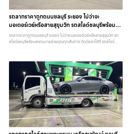
รถลากราคาถูกถนนชลบุรี ระยอง ไม่ว่าจะ
มอเตอร์เวย์หรือสายสุขุมวิท รถสไลด์ชลบุรีพร้อมส
แตนบายช่วยคุณทุกเส้นทาง ติดต่อเราได้ที่ รถสไลด์
รถลากราคาถูกถนนชลบุรี ระยอง ไม่ว่าจะมอเตอร์เวย์หรือสายสุขุมวิท รถ
ชลบุรี.com
สไลด์ชลบุรีพร้อมสแตนบายช่วยคุณทุกเส้นทาง ติดต่อเราได้ที่ รถสไลด์
ชลบุรี.com — รถสไลด์ชลบุรี บริการ 24 ชั่วโมง ถึงไว ปลอดภัย ราคา
มิตรภาพ …