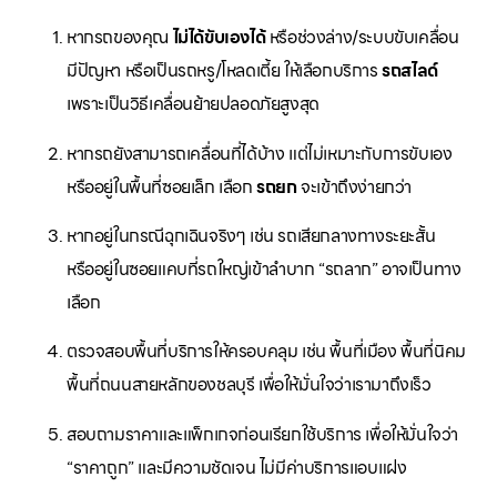
หากรถของคุณ
ไม่ได้ขับเองได้
หรือช่วงล่าง/ระบบขับเคลื่อน
มีปัญหา หรือเป็นรถหรู/โหลดเตี้ย ให้เลือกบริการ
รถสไลด์
เพราะเป็นวิธีเคลื่อนย้ายปลอดภัยสูงสุด
หากรถยังสามารถเคลื่อนที่ได้บ้าง แต่ไม่เหมาะกับการขับเอง
หรืออยู่ในพื้นที่ซอยเล็ก เลือก
รถยก
จะเข้าถึงง่ายกว่า
หากอยู่ในกรณีฉุกเฉินจริงๆ เช่น รถเสียกลางทางระยะสั้น
หรืออยู่ในซอยแคบที่รถใหญ่เข้าลำบาก “รถลาก” อาจเป็นทาง
เลือก
ตรวจสอบพื้นที่บริการให้ครอบคลุม เช่น พื้นที่เมือง พื้นที่นิคม
พื้นที่ถนนสายหลักของชลบุรี เพื่อให้มั่นใจว่าเรามาถึงเร็ว
สอบถามราคาและแพ็กเกจก่อนเรียกใช้บริการ เพื่อให้มั่นใจว่า
“ราคาถูก” และมีความชัดเจน ไม่มีค่าบริการแอบแฝง