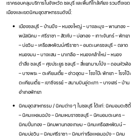
เราครอบคลุมบริการในจังหวัด ชลบุรี และพื้นที่ใกล้เคียง รวมถึงเขต
เมืองและเขตนิคมอุตสาหกรรมดังนี้:
เมืองชลบุรี – บ้านบึง – หนองใหญ่ – บางละมุง – พานทอง –
พนัสนิคม – ศรีราชา – สัตหีบ – บ่อทอง – เกาะจันทร์ – พัทยา
– บ่อวิน – เครือสหพัฒน์ศรีราชา – อมตะนครชลบุรี – ตลาด
หนองมน – บางแสน – นาเกลือ – หนองคล้าใหม่ – หนอง
ตำลึง ชลบุรี – ศุขประยูร ชลบุรี – สี่แยกมาบโป่ง – ดอนหัวฬ่อ
– บางพระ – ตะเคียนเตี้ย – อ่าวอุดม – โรงโป๊ะ พัทยา – โรงโป๊ะ
ตะเคียนเตี้ย – เขาชีจรรย์ – สนามบินอู่ตะเภา – บางเสร่ – บ้าน
อำเภอพัทยา
นิคมอุตสาหกรรม / นิคมต่าง ๆ ในชลบุรี ได้แก่: นิคมอมตะซิตี้
– นิคมแหลมฉบัง – นิคมเหมราชชลบุรี – นิคมอมตะนคร –
นิคมปิ่นทอง – นิคมพานทองเกษม – นิคมเครือสหพัฒน์ –
นิคมบ่อวิน – นิคมศรีราชา – นิคมท่าเรือแหลมฉบัง – นิคม