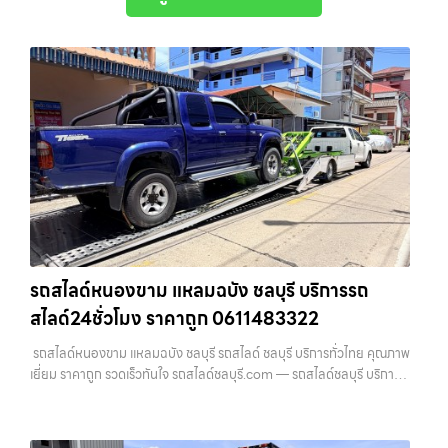
รถสไลด์หนองขาม แหลมฉบัง ชลบุรี บริการรถ
สไลด์24ชั่วโมง ราคาถูก 0611483322
รถสไลด์หนองขาม แหลมฉบัง ชลบุรี รถสไลด์ ชลบุรี บริการทั่วไทย คุณภาพ
เยี่ยม ราคาถูก รวดเร็วทันใจ รถสไลด์ชลบุรี.com — รถสไลด์ชลบุรี บริการ
รถสไลด์ รถยก รถลาก 24 ชม. ราคาถูก ทั่วชลบุรี หนองขาม แหลมฉบัง
ศรี…