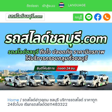
LANGUAGE
ติดต่อเรา
เข้าสู่ระบบ
เมนู
Home
/
รถสไลด์อ่าวอุดม ชลบุรี บริการรถสไลด์ ราคาถูก
24ชั่วโมง เรียกรถสไลด์0611483322