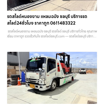
รถสไลด์หนองขาม แหลมฉบัง ชลบุรี บริการรถ
สไลด์24ชั่วโมง ราคาถูก 0611483322
รถสไลด์หนองขาม แหลมฉบัง ชลบุรี รถสไลด์ ชลบุรี บริการทั่วไทย คุณภาพ
เยี่ยม ราคาถูก รวดเร็วทันใจ รถสไลด์ชลบุรี.com — รถสไลด์ชลบุรี บริการ
รถสไลด์ รถยก รถลาก 24 ชม. ราคาถูก ทั่วชลบุรี หนองขาม แหลมฉบัง
ศรี…