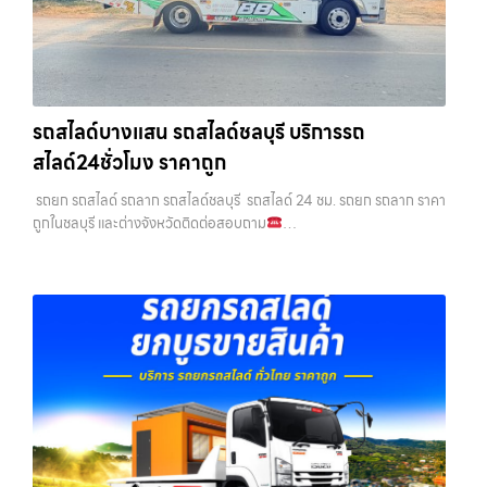
รถสไลด์บางแสน รถสไลด์ชลบุรี บริการรถ
สไลด์24ชั่วโมง ราคาถูก
รถยก รถสไลด์ รถลาก รถสไลด์ชลบุรี รถสไลด์ 24 ชม. รถยก รถลาก ราคา
ถูกในชลบุรี และต่างจังหวัดติดต่อสอบถาม
06114833220659240622ในเมืองชลบุรี หากคุณกำลังมองหาบริการ
“รถสไลด์” หรือ “รถยก” หรือ “รถลาก” ที่…