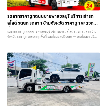
รถลากราคาถูกถนนบายพาสชลบุรี บริการเช่ารถ
สไลด์ รถยก รถลาก ข้ามจังหวัด ราคาถูก สะดวกทุก
พื้นที่ รถสไลด์ชลบุรี.com
รถลากราคาถูกถนนบายพาสชลบุรี บริการเช่ารถสไลด์ รถยก รถลาก ข้าม
จังหวัด ราคาถูก สะดวกทุกพื้นที่ รถสไลด์ชลบุรี.com — รถสไลด์ชลบุรี
บริการรถสไลด์ รถยก รถลาก 24 ชม. ราคาถูก ทั่วชลบุรี พัทยา และนิคม
อุตสาหกรร…