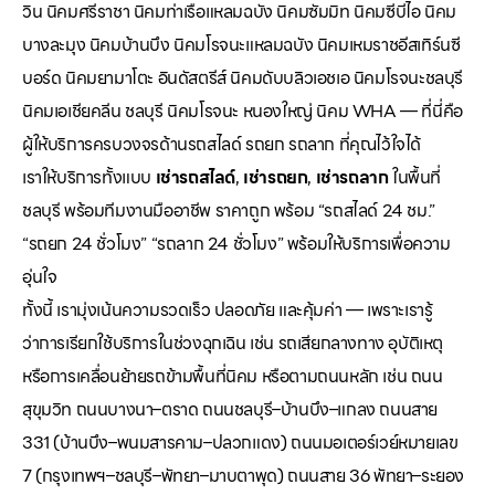
วิน นิคมศรีราชา นิคมท่าเรือแหลมฉบัง นิคมซัมมิท นิคมซีบีไอ นิคม
บางละมุง นิคมบ้านบึง นิคมโรจนะแหลมฉบัง นิคมเหมราชอีสเทิร์นซี
บอร์ด นิคมยามาโตะ อินดัสตรีส์ นิคมดับบลิวเอชเอ นิคมโรจนะชลบุรี
นิคมเอเชียคลีน ชลบุรี นิคมโรจนะ หนองใหญ่ นิคม WHA — ที่นี่คือ
ผู้ให้บริการครบวงจรด้านรถสไลด์ รถยก รถลาก ที่คุณไว้ใจได้
เราให้บริการทั้งแบบ
เช่ารถสไลด์
,
เช่ารถยก
,
เช่ารถลาก
ในพื้นที่
ชลบุรี พร้อมทีมงานมืออาชีพ ราคาถูก พร้อม “รถสไลด์ 24 ชม.”
“รถยก 24 ชั่วโมง” “รถลาก 24 ชั่วโมง” พร้อมให้บริการเพื่อความ
อุ่นใจ
ทั้งนี้ เรามุ่งเน้นความรวดเร็ว ปลอดภัย และคุ้มค่า — เพราะเรารู้
ว่าการเรียกใช้บริการในช่วงฉุกเฉิน เช่น รถเสียกลางทาง อุบัติเหตุ
หรือการเคลื่อนย้ายรถข้ามพื้นที่นิคม หรือตามถนนหลัก เช่น ถนน
สุขุมวิท ถนนบางนา–ตราด ถนนชลบุรี–บ้านบึง–แกลง ถนนสาย
331 (บ้านบึง–พนมสารคาม–ปลวกแดง) ถนนมอเตอร์เวย์หมายเลข
7 (กรุงเทพฯ–ชลบุรี–พัทยา–มาบตาพุด) ถนนสาย 36 พัทยา–ระยอง