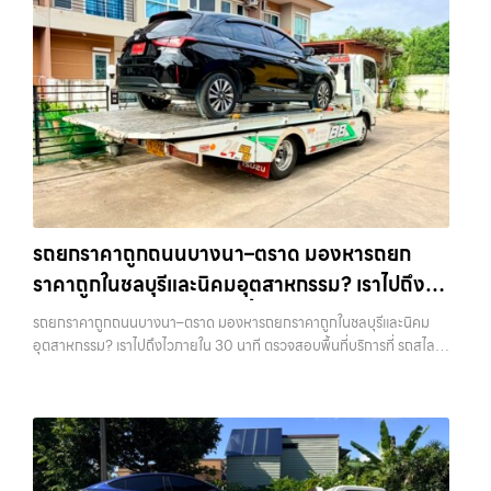
รถยกราคาถูกถนนบางนา–ตราด มองหารถยก
ราคาถูกในชลบุรีและนิคมอุตสาหกรรม? เราไปถึงไว
ภายใน 30 นาที ตรวจสอบพื้นที่บริการที่ รถสไลด์
รถยกราคาถูกถนนบางนา–ตราด มองหารถยกราคาถูกในชลบุรีและนิคม
ชลบุรี.com
อุตสาหกรรม? เราไปถึงไวภายใน 30 นาที ตรวจสอบพื้นที่บริการที่ รถสไลด์
ชลบุรี.com — รถสไลด์ชลบุรี บริการ 24 ชั่วโมง ถึงไว ปลอดภัย ราคา
มิตรภาพ รถยกรา…