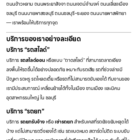
ถนนข้าวหลาม ถนนพระยาสัจจา ถนนเจตน์จำนงค์ ถนนเลี่ยงเมือง
ชลบุรี ถนนบายพาสชลบุรี ถนนชลบุรี–ระยอง ถนนบายพาสพัทยา
— เราพร้อมให้บริการทุกจุด
บริการของเราอย่างละเอียด
บริการ “รถสไลด์”
บริการ
รถสไลด์ออน
หรือแบบ “ถาดสไลด์” ที่สามารถลาดเอียง
ลงพื้นให้รถขึ้นได้อย่างปลอดภัย เหมาะกับรถเสีย รถที่ช่วงล่างมี
ปัญหา รถหรู รถโหลดเตี้ย หรือรถที่ไม่สามารถขับเองได้ ทีมงานของ
เรามีประสบการณ์ เคลื่อนย้ายได้ทั้งในเมือง ชานเมือง และนิคม
อุตสาหกรรมใหญ่ ใน ชลบุรี
บริการ “รถยก”
บริการ
รถยกรับจ้าง
หรือ
เช่ารถยก
สำหรับเคสที่รถยังขยับหลุดได้
บ้าง แต่ไม่สามารถวิ่งเองได้ เช่น รถแบตหมด สตาร์ตไม่ติด ระบบขับ