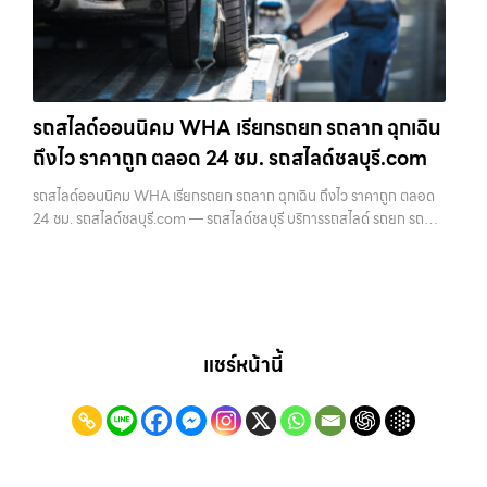
รถสไลด์ออนนิคม WHA เรียกรถยก รถลาก ฉุกเฉิน
ถึงไว ราคาถูก ตลอด 24 ชม. รถสไลด์ชลบุรี.com
รถสไลด์ออนนิคม WHA เรียกรถยก รถลาก ฉุกเฉิน ถึงไว ราคาถูก ตลอด
24 ชม. รถสไลด์ชลบุรี.com — รถสไลด์ชลบุรี บริการรถสไลด์ รถยก รถ
ลาก 24 ชม. ราคาถูก ทั่วชลบุรี พัทยา และนิคมอุตสาหกรรมใกล้เคียง รถ
สไลด์ออนนิค…
แชร์หน้านี้