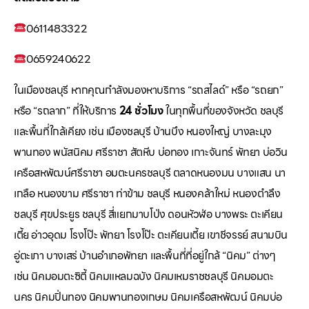
0611483322
0659240622
ในเมืองชลบุรี หากคุณกำลังมองหาบริการ “รถสไลด์” หรือ “รถยก”
หรือ “รถลาก” ที่ให้บริการ
24 ชั่วโมง
ในทุกพื้นที่ของจังหวัด ชลบุรี
และพื้นที่ใกล้เคียง เช่น เมืองชลบุรี บ้านบึง หนองใหญ่ บางละมุง
พานทอง พนัสนิคม ศรีราชา สัตหีบ บ่อทอง เกาะจันทร์ พัทยา บ่อวิน
เครือสหพัฒน์ศรีราชา อมตะนครชลบุรี ตลาดหนองมน บางแสน นา
เกลือ หนองขาม ศรีราชา ท่าข้าม ชลบุรี หนองคล้าใหม่ หนองตำลึง
ชลบุรี ศุขประยูร ชลบุรี สี่แยกมาบโป่ง ดอนหัวฬ่อ บางพระ ตะเคียน
เตี้ย อ่าวอุดม โรงโป๊ะ พัทยา โรงโป๊ะ ตะเคียนเตี้ย เขาชีจรรย์ สนามบิน
อู่ตะเภา บางเสร่ บ้านอำเภอพัทยา และพื้นที่ที่อยู่ใกล้ “นิคม” ต่างๆ
เช่น นิคมอมตะซิตี้ นิคมแหลมฉบัง นิคมเหมราชชลบุรี นิคมอมตะ
นคร นิคมปิ่นทอง นิคมพานทองเกษม นิคมเครือสหพัฒน์ นิคมบ่อ