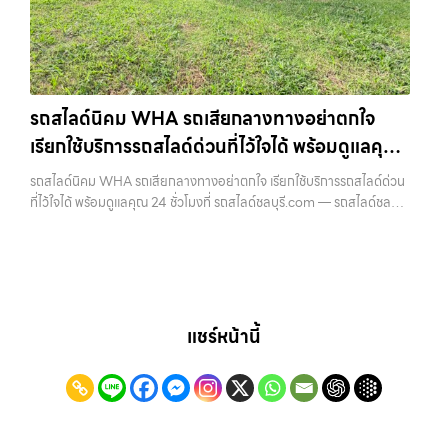
รถสไลด์นิคม WHA รถเสียกลางทางอย่าตกใจ
เรียกใช้บริการรถสไลด์ด่วนที่ไว้ใจได้ พร้อมดูแลคุณ
24 ชั่วโมงที่ รถสไลด์ชลบุรี.com
รถสไลด์นิคม WHA รถเสียกลางทางอย่าตกใจ เรียกใช้บริการรถสไลด์ด่วน
ที่ไว้ใจได้ พร้อมดูแลคุณ 24 ชั่วโมงที่ รถสไลด์ชลบุรี.com — รถสไลด์ชลบุรี
บริการ 24 ชั่วโมง ถึงไว ปลอดภัย ราคามิตรภาพ รถสไลด์นิคม WHA —
รถ…
แชร์หน้านี้