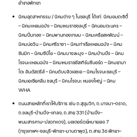
อำเภอพัทยา
นิคมอุตสาหกรรม / นิคมต่าง ๆ ในชลบุรี ได้แก่: นิคมอมตะซิตี้
– นิคมแหลมฉบัง – นิคมเหมราชชลบุรี – นิคมอมตะนคร –
นิคมปิ่นทอง – นิคมพานทองเกษม – นิคมเครือสหพัฒน์ –
นิคมบ่อวิน – นิคมศรีราชา – นิคมท่าเรือแหลมฉบัง – นิคม
ซัมมิท – นิคมซีบีไอ – นิคมบางละมุง – นิคมบ้านบึง – นิคม
โรจนะแหลมฉบัง – นิคมเหมราชอีสเทิร์นซีบอร์ด – นิคมยามา
โตะ อินดัสตรีส์ – นิคมดับบลิวเอชเอ – นิคมโรจนะชลบุรี –
นิคมเอเชียคลีน ชลบุรี – นิคมโรจนะ หนองใหญ่ – นิคม
WHA
ถนนสายหลักที่เราให้บริการ เช่น ถ.สุขุมวิท, ถ.บางนา–ตราด,
ถ.ชลบุรี–บ้านบึง–แกลง, ถ.สาย 331 (บ้านบึง–
พนมสารคาม–ปลวกแดง), มอเตอร์เวย์หมายเลข 7
(กรุงเทพฯ–ชลบุรี–พัทยา–มาบตาพุด), ถ.สาย 36 พัทยา–