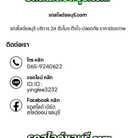
รถสไลด์ชลบุรี.com
รถสไลด์ชลบุรี บริการ 24 ชั่วโมง ถึงไว ปลอดภัย ราคามิตรภาพ
ติดต่อเรา
โทร คลิก
065-9240622
แอดไลน์ คลิก
ID: ID :
yinglee3232
Facebook คลิก
รถสไลด์ เบิร์ด
สไลด์ออน ชลบุรี