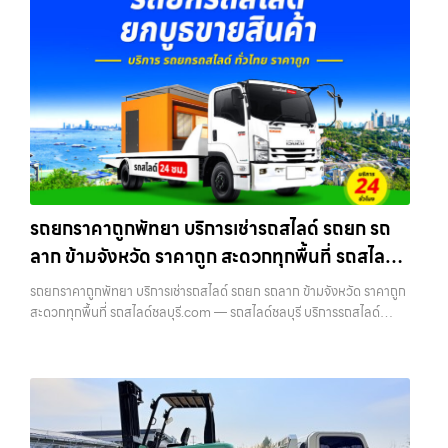
รถยกราคาถูกพัทยา บริการเช่ารถสไลด์ รถยก รถ
ลาก ข้ามจังหวัด ราคาถูก สะดวกทุกพื้นที่ รถสไลด์
ชลบุรี.com
รถยกราคาถูกพัทยา บริการเช่ารถสไลด์ รถยก รถลาก ข้ามจังหวัด ราคาถูก
สะดวกทุกพื้นที่ รถสไลด์ชลบุรี.com — รถสไลด์ชลบุรี บริการรถสไลด์
รถยก รถลาก 24 ชม. ราคาถูก ทั่วชลบุรี พัทยา และนิคมอุตสาหกรรมใกล้
เคียง …