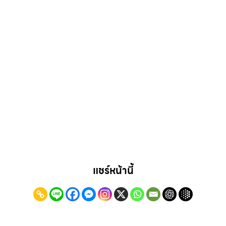
แชร์หน้านี้