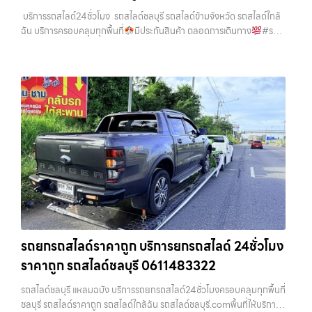
บริการรถสไลด์24ชั่วโมง รถสไลด์ชลบุรี รถสไลด์ข้ามจังหวัด รถสไลด์ใกล้
ฉัน บริการครอบคลุมทุกพื้นที่
มีประกันสินค้า ตลอดการเดินทาง
#รถ
สไลด์ชลบุรี#รถสไลด์ระยอง#รถสไลด์บ่อวิน#รถสไลด์พัทยา#รถสไลด์
บางละมุง#ร…
รถยกรถสไลด์ราคาถูก บริการยกรถสไลด์ 24ชั่วโมง
ราคาถูก รถสไลด์ชลบุรี 0611483322
รถสไลด์ชลบุรี แหลมฉบัง บริการรถยกรถสไลด์24ชั่วโมงครอบคลุมทุกพื้นที่
ชลบุรี รถสไลด์ราคาถูก รถสไลด์ใกล้ฉัน รถสไลด์ชลบุรี.comพื้นที่ให้บริการ: