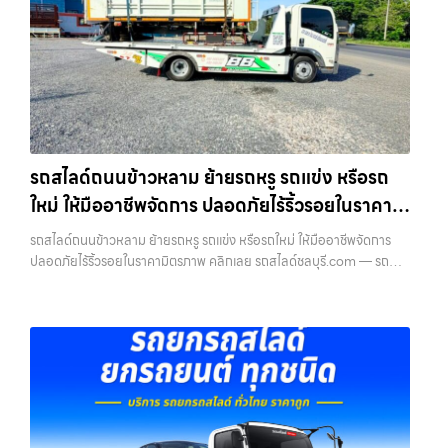
รถสไลด์ถนนข้าวหลาม ย้ายรถหรู รถแข่ง หรือรถ
ใหม่ ให้มืออาชีพจัดการ ปลอดภัยไร้ริ้วรอยในราคา
มิตรภาพ คลิกเลย รถสไลด์ชลบุรี.com
รถสไลด์ถนนข้าวหลาม ย้ายรถหรู รถแข่ง หรือรถใหม่ ให้มืออาชีพจัดการ
ปลอดภัยไร้ริ้วรอยในราคามิตรภาพ คลิกเลย รถสไลด์ชลบุรี.com — รถ
สไลด์ชลบุรี บริการ 24 ชั่วโมง ถึงไว ปลอดภัย ราคามิตรภาพ รถสไลด์ถนน
ข้าวหลาม…