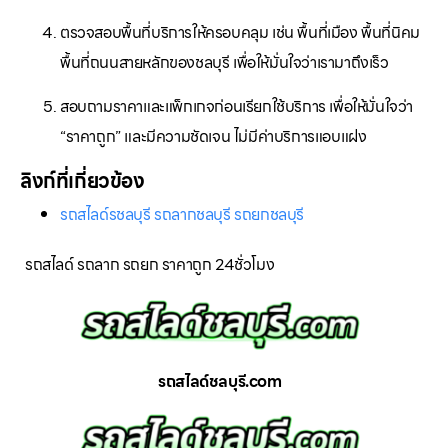
ตรวจสอบพื้นที่บริการให้ครอบคลุม เช่น พื้นที่เมือง พื้นที่นิคม
พื้นที่ถนนสายหลักของชลบุรี เพื่อให้มั่นใจว่าเรามาถึงเร็ว
สอบถามราคาและแพ็กเกจก่อนเรียกใช้บริการ เพื่อให้มั่นใจว่า
“ราคาถูก” และมีความชัดเจน ไม่มีค่าบริการแอบแฝง
ลิงก์ที่เกี่ยวข้อง
รถสไลด์รชลบุรี รถลากชลบุรี รถยกชลบุรี
รถสไลด์ รถลาก รถยก ราคาถูก 24ชั่วโมง
รถสไลด์ชลบุรี.com