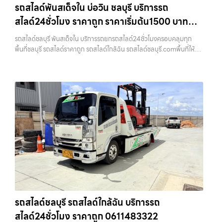
รถสไลด์พันสเด็จใน บ่อวิน ชลบุรี บริการรถ
สไลด์24ชั่วโมง ราคาถูก ราคาเริ่มต้น1500 บาท
0611483322
รถสไลด์ชลบุรี พันสเด็จใน บริการรถยกรถสไลด์24ชั่วโมงครอบคลุมทุก
พื้นที่ชลบุรี รถสไลด์ราคาถูก รถสไลด์ใกล้ฉัน รถสไลด์ชลบุรี.comพื้นที่ให้
บริการ: รวดเร็ว ครอบคลุมทั่วทั้งจังหวัดไม่ว่าคุณจะอยู่ที่ไหน เราพร้…
รถสไลด์ชลบุรี รถสไลด์ใกล้ฉัน บริการรถ
สไลด์24ชั่วโมง ราคาถูก 0611483322