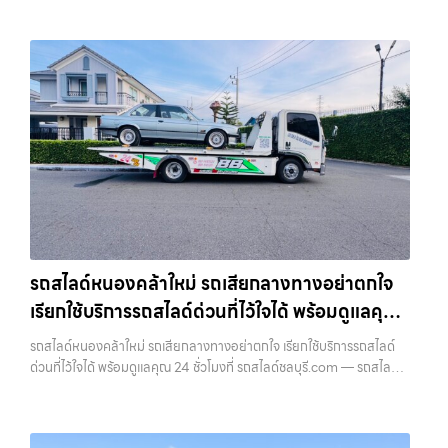
เคียง รถล…
รถสไลด์หนองคล้าใหม่ รถเสียกลางทางอย่าตกใจ
เรียกใช้บริการรถสไลด์ด่วนที่ไว้ใจได้ พร้อมดูแลคุณ
24 ชั่วโมงที่ รถสไลด์ชลบุรี.com
รถสไลด์หนองคล้าใหม่ รถเสียกลางทางอย่าตกใจ เรียกใช้บริการรถสไลด์
ด่วนที่ไว้ใจได้ พร้อมดูแลคุณ 24 ชั่วโมงที่ รถสไลด์ชลบุรี.com — รถสไลด์
ชลบุรี บริการ 24 ชั่วโมง ถึงไว ปลอดภัย ราคามิตรภาพ รถสไลด์หนองคล้า
ใ…