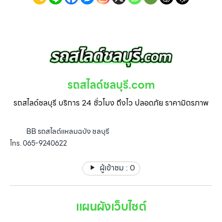
รถสไลด์ชลบุรี.com
รถสไลด์ชลบุรี บริการ 24 ชั่วโมง ถึงไว ปลอดภัย ราคามิตรภาพ
BB รถสไลด์แหลมฉบัง ชลบุรี
โทร. 065-9240622
ผู้เข้าชม :
0
แผนผังเว็บไซต์