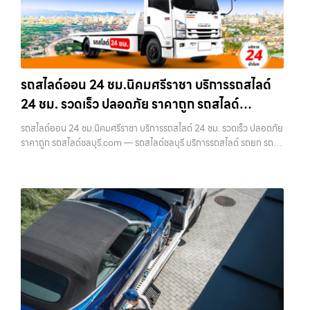
รถสไลด์ออน 24 ชม.นิคมศรีราชา บริการรถสไลด์
24 ชม. รวดเร็ว ปลอดภัย ราคาถูก รถสไลด์
ชลบุรี.com
รถสไลด์ออน 24 ชม.นิคมศรีราชา บริการรถสไลด์ 24 ชม. รวดเร็ว ปลอดภัย
ราคาถูก รถสไลด์ชลบุรี.com — รถสไลด์ชลบุรี บริการรถสไลด์ รถยก รถ
ลาก 24 ชม. ราคาถูก ทั่วชลบุรี พัทยา และนิคมอุตสาหกรรมใกล้เคียง รถ
สไลด์อ…