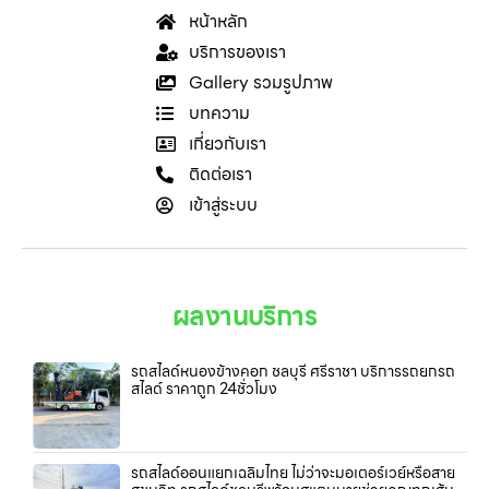
หน้าหลัก
บริการของเรา
Gallery รวมรูปภาพ
บทความ
เกี่ยวกับเรา
ติดต่อเรา
เข้าสู่ระบบ
ผลงานบริการ
รถสไลด์หนองข้างคอก ชลบุรี ศรีราชา บริการรถยกรถ
สไลด์ ราคาถูก 24ชั่วโมง
รถสไลด์ออนแยกเฉลิมไทย ไม่ว่าจะมอเตอร์เวย์หรือสาย