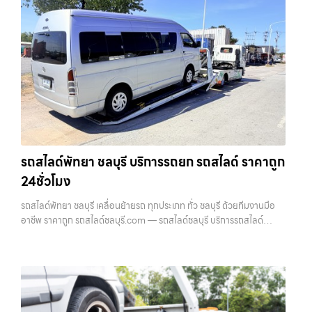
รถสไลด์พัทยา ชลบุรี บริการรถยก รถสไลด์ ราคาถูก
24ชั่วโมง
รถสไลด์พัทยา ชลบุรี เคลื่อนย้ายรถ ทุกประเภท ทั่ว ชลบุรี ด้วยทีมงานมือ
อาชีพ ราคาถูก รถสไลด์ชลบุรี.com — รถสไลด์ชลบุรี บริการรถสไลด์
รถยก รถลาก 24 ชม. ราคาถูก ทั่วชลบุรี พัทยา และนิคมอุตสาหกรรมใกล้
เคียง…