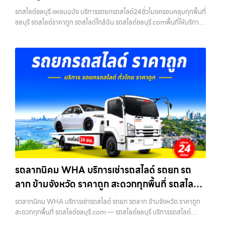
รถสไลด์ชลบุรี แหลมฉบัง บริการรถยกรถสไลด์24ชั่วโมงครอบคลุมทุกพื้นที่
ชลบุรี รถสไลด์ราคาถูก รถสไลด์ใกล้ฉัน รถสไลด์ชลบุรี.comพื้นที่ให้บริการ:
รวดเร็ว ครอบคลุมทั่วทั้งจังหวัดไม่ว่าคุณจะอยู่ที่ไหน เราพร้อม…
รถลากนิคม WHA บริการเช่ารถสไลด์ รถยก รถ
ลาก ข้ามจังหวัด ราคาถูก สะดวกทุกพื้นที่ รถสไลด์
ชลบุรี.com
รถลากนิคม WHA บริการเช่ารถสไลด์ รถยก รถลาก ข้ามจังหวัด ราคาถูก
สะดวกทุกพื้นที่ รถสไลด์ชลบุรี.com — รถสไลด์ชลบุรี บริการรถสไลด์
รถยก รถลาก 24 ชม. ราคาถูก ทั่วชลบุรี พัทยา และนิคมอุตสาหกรรมใกล้