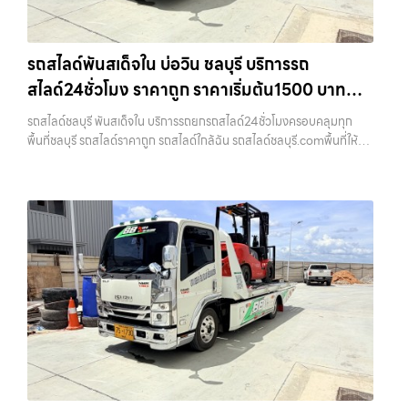
รถสไลด์พันสเด็จใน บ่อวิน ชลบุรี บริการรถ
สไลด์24ชั่วโมง ราคาถูก ราคาเริ่มต้น1500 บาท
0611483322
รถสไลด์ชลบุรี พันสเด็จใน บริการรถยกรถสไลด์24ชั่วโมงครอบคลุมทุก
พื้นที่ชลบุรี รถสไลด์ราคาถูก รถสไลด์ใกล้ฉัน รถสไลด์ชลบุรี.comพื้นที่ให้
บริการ: รวดเร็ว ครอบคลุมทั่วทั้งจังหวัดไม่ว่าคุณจะอยู่ที่ไหน เราพร้…