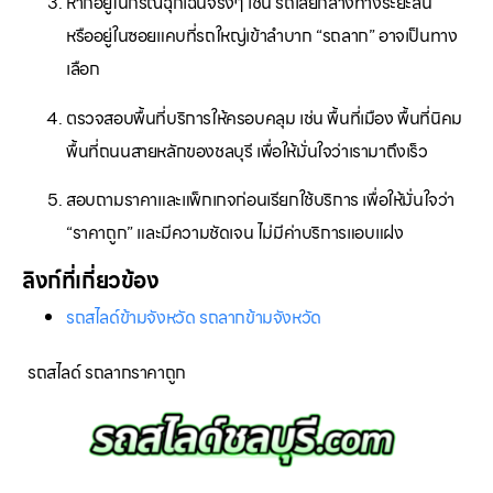
หากอยู่ในกรณีฉุกเฉินจริงๆ เช่น รถเสียกลางทางระยะสั้น
หรืออยู่ในซอยแคบที่รถใหญ่เข้าลำบาก “รถลาก” อาจเป็นทาง
เลือก
ตรวจสอบพื้นที่บริการให้ครอบคลุม เช่น พื้นที่เมือง พื้นที่นิคม
พื้นที่ถนนสายหลักของชลบุรี เพื่อให้มั่นใจว่าเรามาถึงเร็ว
สอบถามราคาและแพ็กเกจก่อนเรียกใช้บริการ เพื่อให้มั่นใจว่า
“ราคาถูก” และมีความชัดเจน ไม่มีค่าบริการแอบแฝง
ลิงก์ที่เกี่ยวข้อง
รถสไลด์ข้ามจังหวัด รถลากข้ามจังหวัด
รถสไลด์ รถลากราคาถูก