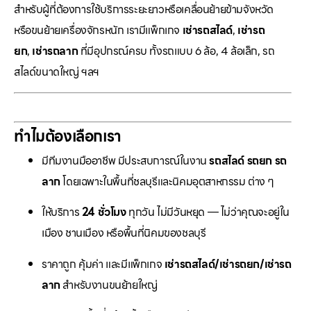
สำหรับผู้ที่ต้องการใช้บริการระยะยาวหรือเคลื่อนย้ายข้ามจังหวัด
หรือขนย้ายเครื่องจักรหนัก เรามีแพ็กเกจ
เช่ารถสไลด์
,
เช่ารถ
ยก
,
เช่ารถลาก
ที่มีอุปกรณ์ครบ ทั้งรถแบบ 6 ล้อ, 4 ล้อเล็ก, รถ
สไลด์ขนาดใหญ่ ฯลฯ
ทำไมต้องเลือกเรา
มีทีมงานมืออาชีพ มีประสบการณ์ในงาน
รถสไลด์ รถยก รถ
ลาก
โดยเฉพาะในพื้นที่ชลบุรีและนิคมอุตสาหกรรม ต่าง ๆ
ให้บริการ
24 ชั่วโมง
ทุกวัน ไม่มีวันหยุด — ไม่ว่าคุณจะอยู่ใน
เมือง ชานเมือง หรือพื้นที่นิคมของชลบุรี
ราคาถูก คุ้มค่า และมีแพ็กเกจ
เช่ารถสไลด์/เช่ารถยก/เช่ารถ
ลาก
สำหรับงานขนย้ายใหญ่