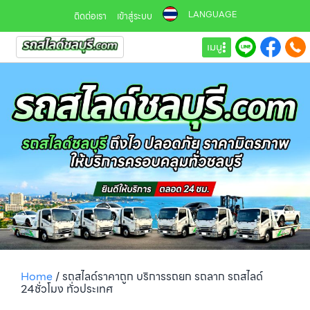
LANGUAGE
ติดต่อเรา
เข้าสู่ระบบ
เมนู
Home
/
รถสไลด์ราคาถูก บริการรถยก รถลาก รถสไลด์
24ชั่วโมง ทั่วประเทศ