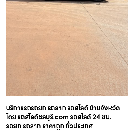
บริการรถรถยก รถลาก รถสไลด์ ข้ามจังหวัด
โดย รถสไลด์ชลบุรี.com รถสไลด์ 24 ชม.
รถยก รถลาก ราคาถูก ทั่วประเทศ