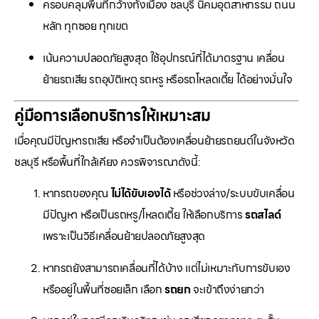
ครอบคลุมพื้นที่กว้างทั้งเมือง ชลบุรี นิคมอุตสาหกรรม ถนน
หลัก ทุกซอย ทุกเขต
เน้นความปลอดภัยสูงสุด ใช้อุปกรณ์ที่ได้มาตรฐาน เคลื่อน
ย้ายรถเสีย รถอุบัติเหตุ รถหรู หรือรถโหลดเตี้ย ได้อย่างมั่นใจ
คู่มือการเลือกบริการให้เหมาะสม
เมื่อคุณมีปัญหารถเสีย หรือจำเป็นต้องเคลื่อนย้ายรถยนต์ในจังหวัด
ชลบุรี หรือพื้นที่ใกล้เคียง ควรพิจารณาดังนี้:
หากรถของคุณ
ไม่ได้ขับเองได้
หรือช่วงล่าง/ระบบขับเคลื่อน
มีปัญหา หรือเป็นรถหรู/โหลดเตี้ย ให้เลือกบริการ
รถสไลด์
เพราะเป็นวิธีเคลื่อนย้ายปลอดภัยสูงสุด
หากรถยังสามารถเคลื่อนที่ได้บ้าง แต่ไม่เหมาะกับการขับเอง
หรืออยู่ในพื้นที่ซอยเล็ก เลือก
รถยก
จะเข้าถึงง่ายกว่า