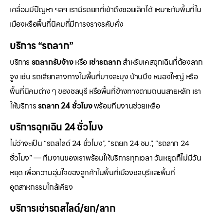
เคลื่อนมีปัญหา ฯลฯ เรามีรถยกที่เข้าถึงซอยเล็กได้ เหมาะกับพื้นที่ใน
เมืองหรือพื้นที่นิคมที่มีการจราจรคับคั่ง
บริการ “รถลาก”
บริการ
รถลากรับจ้าง
หรือ
เช่ารถลาก
สำหรับเคสฉุกเฉินที่ต้องลาก
จูง เช่น รถเสียกลางทางในพื้นที่บางละมุง บ้านบึง หนองใหญ่ หรือ
พื้นที่นิคมต่าง ๆ ของชลบุรี หรือพื้นที่ข้างทางตามถนนสายหลัก เรา
ให้บริการ
รถลาก 24 ชั่วโมง
พร้อมทีมงานช่วยเหลือ
บริการฉุกเฉิน 24 ชั่วโมง
ไม่ว่าจะเป็น “รถสไลด์ 24 ชั่วโมง”, “รถยก 24 ชม.”, “รถลาก 24
ชั่วโมง” — ทีมงานของเราพร้อมให้บริการทุกเวลา วันหยุดก็ไม่มีวัน
หยุด เพื่อความอุ่นใจของลูกค้าในพื้นที่เมืองชลบุรีและพื้นที่
อุตสาหกรรมใกล้เคียง
บริการเช่ารถสไลด์/ยก/ลาก