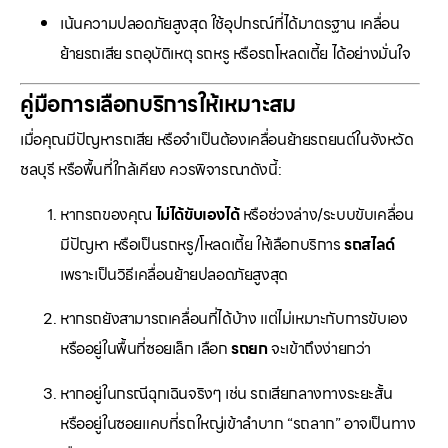
เน้นความปลอดภัยสูงสุด ใช้อุปกรณ์ที่ได้มาตรฐาน เคลื่อน
ย้ายรถเสีย รถอุบัติเหตุ รถหรู หรือรถโหลดเตี้ย ได้อย่างมั่นใจ
คู่มือการเลือกบริการให้เหมาะสม
เมื่อคุณมีปัญหารถเสีย หรือจำเป็นต้องเคลื่อนย้ายรถยนต์ในจังหวัด
ชลบุรี หรือพื้นที่ใกล้เคียง ควรพิจารณาดังนี้:
หากรถของคุณ
ไม่ได้ขับเองได้
หรือช่วงล่าง/ระบบขับเคลื่อน
มีปัญหา หรือเป็นรถหรู/โหลดเตี้ย ให้เลือกบริการ
รถสไลด์
เพราะเป็นวิธีเคลื่อนย้ายปลอดภัยสูงสุด
หากรถยังสามารถเคลื่อนที่ได้บ้าง แต่ไม่เหมาะกับการขับเอง
หรืออยู่ในพื้นที่ซอยเล็ก เลือก
รถยก
จะเข้าถึงง่ายกว่า
หากอยู่ในกรณีฉุกเฉินจริงๆ เช่น รถเสียกลางทางระยะสั้น
หรืออยู่ในซอยแคบที่รถใหญ่เข้าลำบาก “รถลาก” อาจเป็นทาง