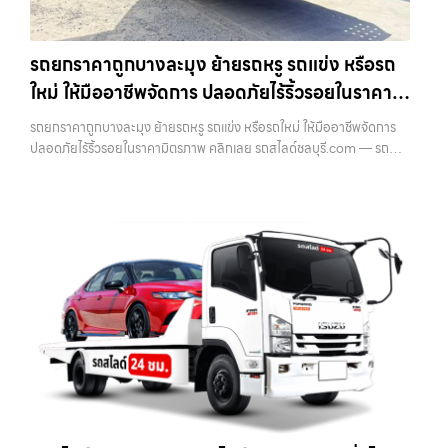
รถยกราคาถูกบางละมุง ย้ายรถหรู รถแข่ง หรือรถ
ใหม่ ให้มืออาชีพจัดการ ปลอดภัยไร้ริ้วรอยในราคา
มิตรภาพ คลิกเลย รถสไลด์ชลบุรี.com
รถยกราคาถูกบางละมุง ย้ายรถหรู รถแข่ง หรือรถใหม่ ให้มืออาชีพจัดการ
ปลอดภัยไร้ริ้วรอยในราคามิตรภาพ คลิกเลย รถสไลด์ชลบุรี.com — รถ
สไลด์ชลบุรี บริการ 24 ชั่วโมง ถึงไว ปลอดภัย ราคามิตรภาพ รถยกราคาถูก
บางละม…