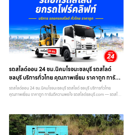
รถสไลด์ออน 24 ชม.นิคมโรจนะชลบุรี รถสไลด์
ชลบุรี บริการทั่วไทย คุณภาพเยี่ยม ราคาถูก การัน
ตีความพอใจ รถสไลด์ชลบุรี.com
รถสไลด์ออน 24 ชม.นิคมโรจนะชลบุรี รถสไลด์ ชลบุรี บริการทั่วไทย
คุณภาพเยี่ยม ราคาถูก การันตีความพอใจ รถสไลด์ชลบุรี.com — รถสไลด์
ชลบุรี บริการรถสไลด์ รถยก รถลาก 24 ชม. ราคาถูก ทั่วชลบุรี พัทยา และนิ
คมอุต…