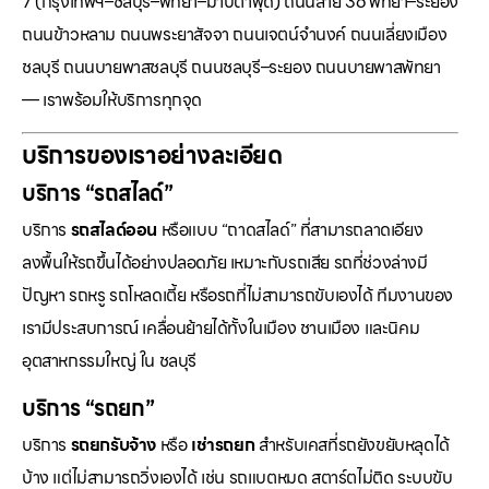
7 (กรุงเทพฯ–ชลบุรี–พัทยา–มาบตาพุด) ถนนสาย 36 พัทยา–ระยอง
ถนนข้าวหลาม ถนนพระยาสัจจา ถนนเจตน์จำนงค์ ถนนเลี่ยงเมือง
ชลบุรี ถนนบายพาสชลบุรี ถนนชลบุรี–ระยอง ถนนบายพาสพัทยา
— เราพร้อมให้บริการทุกจุด
บริการของเราอย่างละเอียด
บริการ “รถสไลด์”
บริการ
รถสไลด์ออน
หรือแบบ “ถาดสไลด์” ที่สามารถลาดเอียง
ลงพื้นให้รถขึ้นได้อย่างปลอดภัย เหมาะกับรถเสีย รถที่ช่วงล่างมี
ปัญหา รถหรู รถโหลดเตี้ย หรือรถที่ไม่สามารถขับเองได้ ทีมงานของ
เรามีประสบการณ์ เคลื่อนย้ายได้ทั้งในเมือง ชานเมือง และนิคม
อุตสาหกรรมใหญ่ ใน ชลบุรี
บริการ “รถยก”
บริการ
รถยกรับจ้าง
หรือ
เช่ารถยก
สำหรับเคสที่รถยังขยับหลุดได้
บ้าง แต่ไม่สามารถวิ่งเองได้ เช่น รถแบตหมด สตาร์ตไม่ติด ระบบขับ