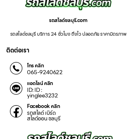
รถสไลด์ชลบุรี.com
รถสไลด์ชลบุรี บริการ 24 ชั่วโมง ถึงไว ปลอดภัย ราคามิตรภาพ
ติดต่อเรา
โทร คลิก
065-9240622
แอดไลน์ คลิก
ID: ID :
yinglee3232
Facebook คลิก
รถสไลด์ เบิร์ด
สไลด์ออน ชลบุรี