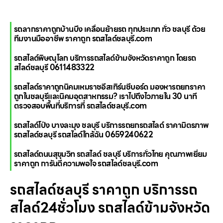
รถลากราคาถูกบ้านบึง เคลื่อนย้ายรถ ทุกประเภท ทั่ว ชลบุรี ด้วย
ทีมงานมืออาชีพ ราคาถูก รถสไลด์ชลบุรี.com
รถสไลด์พิษณุโลก บริการรถสไลด์ข้ามจังหวัดราคาถูก โดยรถ
สไลด์ชลบุรี 0611483322
รถสไลด์ราคาถูกนิคมเหมราชอีสเทิร์นซีบอร์ด มองหารถยกราคา
ถูกในชลบุรีและนิคมอุตสาหกรรม? เราไปถึงไวภายใน 30 นาที
ตรวจสอบพื้นที่บริการที่ รถสไลด์ชลบุรี.com
รถสไลด์โป่ง บางละมุง ชลบุรี บริการรถยกรถสไลด์ ราคามิตรภาพ
รถสไลด์ชลบุรี รถสไลด์ใกล้ฉัน 0659240622
รถสไลด์ถนนสุขุมวิท รถสไลด์ ชลบุรี บริการทั่วไทย คุณภาพเยี่ยม
ราคาถูก การันตีความพอใจ รถสไลด์ชลบุรี.com
รถสไลด์ชลบุรี ราคาถูก บริการรถ
สไลด์24ชั่วโมง รถสไลด์ข้ามจังหวัด