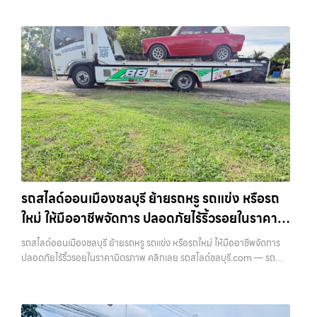
รวดเร็ว ครอบคลุมทั่วทั้งจังหวัดไม่ว่าคุณจะอยู่ที่ไหน เราพร้อม…
รถสไลด์ออนเมืองชลบุรี ย้ายรถหรู รถแข่ง หรือรถ
ใหม่ ให้มืออาชีพจัดการ ปลอดภัยไร้ริ้วรอยในราคา
มิตรภาพ คลิกเลย รถสไลด์ชลบุรี.com
รถสไลด์ออนเมืองชลบุรี ย้ายรถหรู รถแข่ง หรือรถใหม่ ให้มืออาชีพจัดการ
ปลอดภัยไร้ริ้วรอยในราคามิตรภาพ คลิกเลย รถสไลด์ชลบุรี.com — รถ
สไลด์ชลบุรี บริการ 24 ชั่วโมง ถึงไว ปลอดภัย ราคามิตรภาพ รถสไลด์ออน
เมือง…