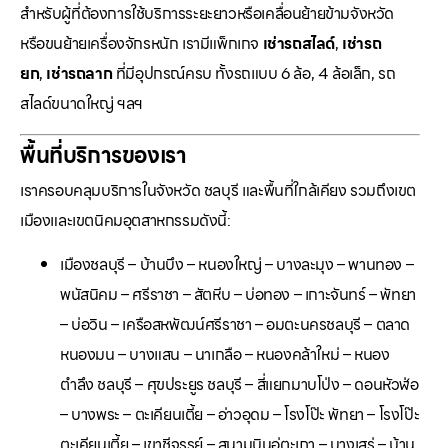
สำหรับผู้ที่ต้องการใช้บริการระยะยาวหรือเคลื่อนย้ายข้ามจังหวัด
หรือขนย้ายเครื่องจักรหนัก เรามีแพ็กเกจ
เช่ารถสไลด์
,
เช่ารถ
ยก
,
เช่ารถลาก
ที่มีอุปกรณ์ครบ ทั้งรถแบบ 6 ล้อ, 4 ล้อเล็ก, รถ
สไลด์ขนาดใหญ่ ฯลฯ
พื้นที่บริการของเรา
เราครอบคลุมบริการในจังหวัด ชลบุรี และพื้นที่ใกล้เคียง รวมถึงเขต
เมืองและเขตนิคมอุตสาหกรรมดังนี้:
เมืองชลบุรี – บ้านบึง – หนองใหญ่ – บางละมุง – พานทอง –
พนัสนิคม – ศรีราชา – สัตหีบ – บ่อทอง – เกาะจันทร์ – พัทยา
– บ่อวิน – เครือสหพัฒน์ศรีราชา – อมตะนครชลบุรี – ตลาด
หนองมน – บางแสน – นาเกลือ – หนองคล้าใหม่ – หนอง
ตำลึง ชลบุรี – ศุขประยูร ชลบุรี – สี่แยกมาบโป่ง – ดอนหัวฬ่อ
– บางพระ – ตะเคียนเตี้ย – อ่าวอุดม – โรงโป๊ะ พัทยา – โรงโป๊ะ
ตะเคียนเตี้ย – เขาชีจรรย์ – สนามบินอู่ตะเภา – บางเสร่ – บ้าน