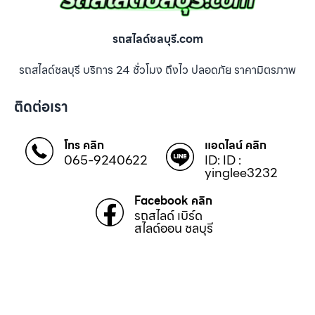
รถสไลด์ชลบุรี.com
รถสไลด์ชลบุรี บริการ 24 ชั่วโมง ถึงไว ปลอดภัย ราคามิตรภาพ
ติดต่อเรา
โทร คลิก
แอดไลน์ คลิก
065-9240622
ID: ID :
yinglee3232
Facebook คลิก
รถสไลด์ เบิร์ด
สไลด์ออน ชลบุรี