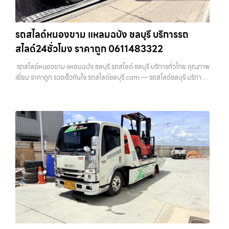
รถสไลด์หนองขาม แหลมฉบัง ชลบุรี บริการรถ
สไลด์24ชั่วโมง ราคาถูก 0611483322
รถสไลด์หนองขาม แหลมฉบัง ชลบุรี รถสไลด์ ชลบุรี บริการทั่วไทย คุณภาพ
เยี่ยม ราคาถูก รวดเร็วทันใจ รถสไลด์ชลบุรี.com — รถสไลด์ชลบุรี บริการ
รถสไลด์ รถยก รถลาก 24 ชม. ราคาถูก ทั่วชลบุรี หนองขาม แหลมฉบัง
ศรี…