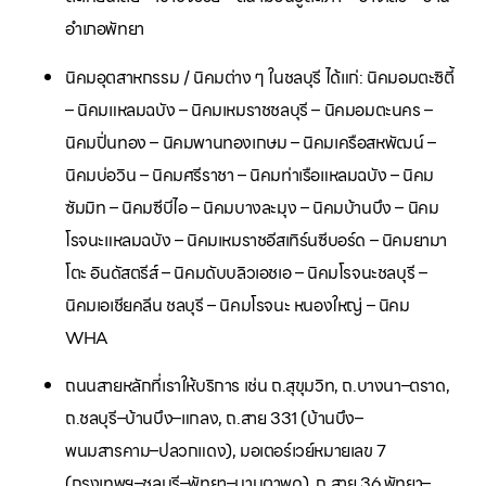
อำเภอพัทยา
นิคมอุตสาหกรรม / นิคมต่าง ๆ ในชลบุรี ได้แก่: นิคมอมตะซิตี้
– นิคมแหลมฉบัง – นิคมเหมราชชลบุรี – นิคมอมตะนคร –
นิคมปิ่นทอง – นิคมพานทองเกษม – นิคมเครือสหพัฒน์ –
นิคมบ่อวิน – นิคมศรีราชา – นิคมท่าเรือแหลมฉบัง – นิคม
ซัมมิท – นิคมซีบีไอ – นิคมบางละมุง – นิคมบ้านบึง – นิคม
โรจนะแหลมฉบัง – นิคมเหมราชอีสเทิร์นซีบอร์ด – นิคมยามา
โตะ อินดัสตรีส์ – นิคมดับบลิวเอชเอ – นิคมโรจนะชลบุรี –
นิคมเอเชียคลีน ชลบุรี – นิคมโรจนะ หนองใหญ่ – นิคม
WHA
ถนนสายหลักที่เราให้บริการ เช่น ถ.สุขุมวิท, ถ.บางนา–ตราด,
ถ.ชลบุรี–บ้านบึง–แกลง, ถ.สาย 331 (บ้านบึง–
พนมสารคาม–ปลวกแดง), มอเตอร์เวย์หมายเลข 7
(กรุงเทพฯ–ชลบุรี–พัทยา–มาบตาพุด), ถ.สาย 36 พัทยา–