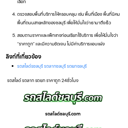
เลือก
ตรวจสอบพื้นที่บริการให้ครอบคลุม เช่น พื้นที่เมือง พื้นที่นิคม
พื้นที่ถนนสายหลักของชลบุรี เพื่อให้มั่นใจว่าเรามาถึงเร็ว
สอบถามราคาและแพ็กเกจก่อนเรียกใช้บริการ เพื่อให้มั่นใจว่า
“ราคาถูก” และมีความชัดเจน ไม่มีค่าบริการแอบแฝง
ลิงก์ที่เกี่ยวข้อง
รถสไลด์รชลบุรี รถลากชลบุรี รถยกชลบุรี
รถสไลด์ รถลาก รถยก ราคาถูก 24ชั่วโมง
รถสไลด์ชลบุรี.com