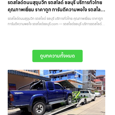
รถสไลด์ถนนสุขุมวิท รถสไลด์ ชลบุรี บริการทั่วไทย
คุณภาพเยี่ยม ราคาถูก การันตีความพอใจ รถสไลด์
ชลบุรี.com
รถสไลด์ถนนสุขุมวิท รถสไลด์ ชลบุรี บริการทั่วไทย คุณภาพเยี่ยม ราคาถูก
การันตีความพอใจ รถสไลด์ชลบุรี.com — รถสไลด์ชลบุรี บริการรถสไลด์
รถยก รถลาก 24 ชม. ราคาถูก ทั่วชลบุรี พัทยา และนิคมอุตสาหกรรมใกล้
เคี…
ดูบทความทั้งหมด