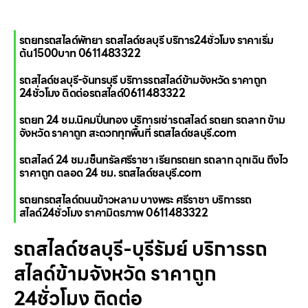
รถยกรถสไลด์พัทยา รถสไลด์ชลบุรี บริการ24ชั่วโมง ราคาเริ่ม
ต้น1500บาท 0611483322
รถสไลด์ชลบุรี-จันทรบุรี บริการรถสไลด์ข้ามจังหวัด ราคาถูก
24ชั่วโมง ติดต่อรถสไลด์0611483322
รถยก 24 ชม.นิคมปิ่นทอง บริการเช่ารถสไลด์ รถยก รถลาก ข้าม
จังหวัด ราคาถูก สะดวกทุกพื้นที่ รถสไลด์ชลบุรี.com
รถสไลด์ 24 ชม.เซ็นทรัลศรีราชา เรียกรถยก รถลาก ฉุกเฉิน ถึงไว
ราคาถูก ตลอด 24 ชม. รถสไลด์ชลบุรี.com
รถยกรถสไลด์ถนนข้าวหลาม บางพระ ศรีราชา บริการรถ
สไลด์24ชั่วโมง ราคามิตรภาพ 0611483322
รถสไลด์ชลบุรี-บุรีรัมย์ บริการรถ
สไลด์ข้ามจังหวัด ราคาถูก
24ชั่วโมง ติดต่อ