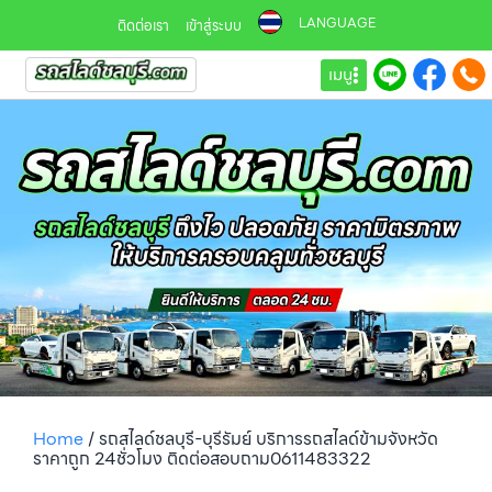
LANGUAGE
ติดต่อเรา
เข้าสู่ระบบ
เมนู
Home
/
รถสไลด์ชลบุรี-บุรีรัมย์ บริการรถสไลด์ข้ามจังหวัด
ราคาถูก 24ชั่วโมง ติดต่อสอบถาม0611483322