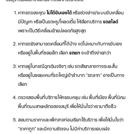
หากรถของคุณ
ไม่ได้ขับเองได้
หรือช่วงล่าง/ระบบขับเคลื่อน
มีปัญหา หรือเป็นรถหรู/โหลดเตี้ย ให้เลือกบริการ
รถสไลด์
เพราะเป็นวิธีเคลื่อนย้ายปลอดภัยสูงสุด
หากรถยังสามารถเคลื่อนที่ได้บ้าง แต่ไม่เหมาะกับการขับเอง
หรืออยู่ในพื้นที่ซอยเล็ก เลือก
รถยก
จะเข้าถึงง่ายกว่า
หากอยู่ในกรณีฉุกเฉินจริงๆ เช่น รถเสียกลางทางระยะสั้น
หรืออยู่ในซอยแคบที่รถใหญ่เข้าลำบาก “รถลาก” อาจเป็นทาง
เลือก
ตรวจสอบพื้นที่บริการให้ครอบคลุม เช่น พื้นที่เมือง พื้นที่นิคม
พื้นที่ถนนสายหลักของชลบุรี เพื่อให้มั่นใจว่าเรามาถึงเร็ว
สอบถามราคาและแพ็กเกจก่อนเรียกใช้บริการ เพื่อให้มั่นใจว่า
“ราคาถูก” และมีความชัดเจน ไม่มีค่าบริการแอบแฝง