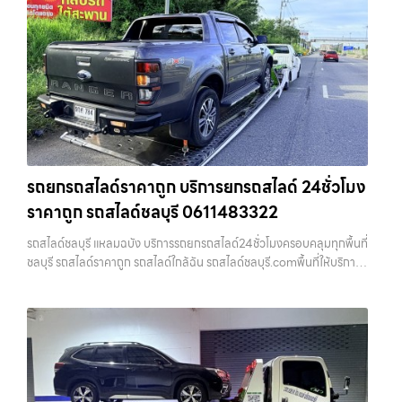
รถยกรถสไลด์ราคาถูก บริการยกรถสไลด์ 24ชั่วโมง
ราคาถูก รถสไลด์ชลบุรี 0611483322
รถสไลด์ชลบุรี แหลมฉบัง บริการรถยกรถสไลด์24ชั่วโมงครอบคลุมทุกพื้นที่
ชลบุรี รถสไลด์ราคาถูก รถสไลด์ใกล้ฉัน รถสไลด์ชลบุรี.comพื้นที่ให้บริการ:
รวดเร็ว ครอบคลุมทั่วทั้งจังหวัดไม่ว่าคุณจะอยู่ที่ไหน เราพร้อม…