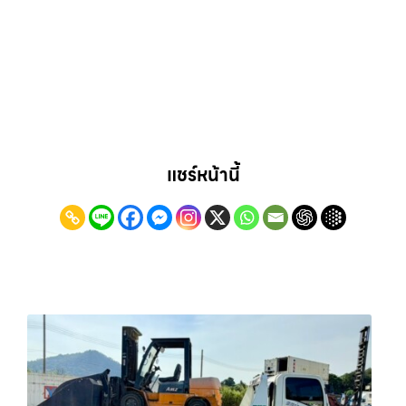
แชร์หน้านี้