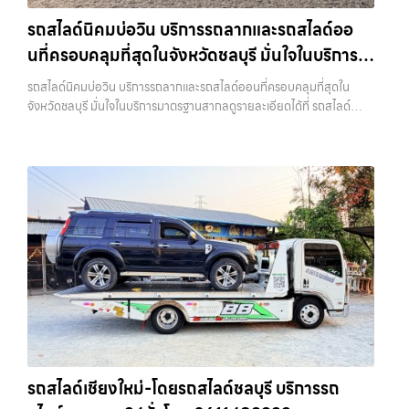
รถสไลด์นิคมบ่อวิน บริการรถลากและรถสไลด์ออ
นที่ครอบคลุมที่สุดในจังหวัดชลบุรี มั่นใจในบริการ
มาตรฐานสากลดูรายละเอียดได้ที่ รถสไลด์
รถสไลด์นิคมบ่อวิน บริการรถลากและรถสไลด์ออนที่ครอบคลุมที่สุดใน
ชลบุรี.com
จังหวัดชลบุรี มั่นใจในบริการมาตรฐานสากลดูรายละเอียดได้ที่ รถสไลด์
ชลบุรี.com — รถสไลด์ชลบุรี บริการ 24 ชั่วโมง ถึงไว ปลอดภัย ราคา
มิตรภาพ รถส…
รถสไลด์เชียงใหม่-โดยรถสไลด์ชลบุรี บริการรถ