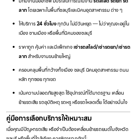
มีทีมงานมืออาชีพ มีประสบการณ์ในงาน
รถสไลด์ รถยก รถ
ลาก
โดยเฉพาะในพื้นที่ชลบุรีและนิคมอุตสาหกรรม ต่าง ๆ
ให้บริการ
24 ชั่วโมง
ทุกวัน ไม่มีวันหยุด — ไม่ว่าคุณจะอยู่ใน
เมือง ชานเมือง หรือพื้นที่นิคมของชลบุรี
ราคาถูก คุ้มค่า และมีแพ็กเกจ
เช่ารถสไลด์/เช่ารถยก/เช่ารถ
ลาก
สำหรับงานขนย้ายใหญ่
ครอบคลุมพื้นที่กว้างทั้งเมือง ชลบุรี นิคมอุตสาหกรรม ถนน
หลัก ทุกซอย ทุกเขต
เน้นความปลอดภัยสูงสุด ใช้อุปกรณ์ที่ได้มาตรฐาน เคลื่อน
ย้ายรถเสีย รถอุบัติเหตุ รถหรู หรือรถโหลดเตี้ย ได้อย่างมั่นใจ
คู่มือการเลือกบริการให้เหมาะสม
เมื่อคุณมีปัญหารถเสีย หรือจำเป็นต้องเคลื่อนย้ายรถยนต์ในจังหวัด
ชลบุรี หรือพื้นที่ใกล้เคียง ควรพิจารณาดังนี้: