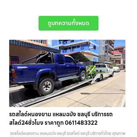
ดูบทความทั้งหมด
รถสไลด์หนองขาม แหลมฉบัง ชลบุรี บริการรถ
สไลด์24ชั่วโมง ราคาถูก 0611483322
รถสไลด์หนองขาม แหลมฉบัง ชลบุรี รถสไลด์ ชลบุรี บริการทั่วไทย คุณภาพ