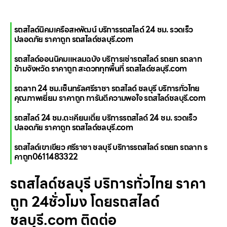
รถสไลด์นิคมเครือสหพัฒน์ บริการรถสไลด์ 24 ชม. รวดเร็ว
ปลอดภัย ราคาถูก รถสไลด์ชลบุรี.com
รถสไลด์ออนนิคมแหลมฉบัง บริการเช่ารถสไลด์ รถยก รถลาก
ข้ามจังหวัด ราคาถูก สะดวกทุกพื้นที่ รถสไลด์ชลบุรี.com
รถลาก 24 ชม.เซ็นทรัลศรีราชา รถสไลด์ ชลบุรี บริการทั่วไทย
คุณภาพเยี่ยม ราคาถูก การันตีความพอใจ รถสไลด์ชลบุรี.com
รถสไลด์ 24 ชม.ตะเคียนเตี้ย บริการรถสไลด์ 24 ชม. รวดเร็ว
ปลอดภัย ราคาถูก รถสไลด์ชลบุรี.com
รถสไลด์เขาเขียว ศรีราชา ชลบุรี บริการรถสไลด์ รถยก รถลาก ร
คาถูก0611483322
รถสไลด์ชลบุรี บริการทั่วไทย ราคา
ถูก 24ชั่วโมง โดยรถสไลด์
ชลบุรี.com ติดต่อ