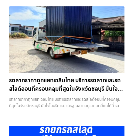
รถลากราคาถูกแยกเฉลิมไทย บริการรถลากและรถ
สไลด์ออนที่ครอบคลุมที่สุดในจังหวัดชลบุรี มั่นใจใน
บริการมาตรฐานสากลดูรายละเอียดได้ที่ รถสไลด์
รถลากราคาถูกแยกเฉลิมไทย บริการรถลากและรถสไลด์ออนที่ครอบคลุม
ชลบุรี.com
ที่สุดในจังหวัดชลบุรี มั่นใจในบริการมาตรฐานสากลดูรายละเอียดได้ที่ รถ
สไลด์ชลบุรี.com — รถสไลด์ชลบุรี บริการ 24 ชั่วโมง ถึงไว ปลอดภัย ราคา
มิตรภ…