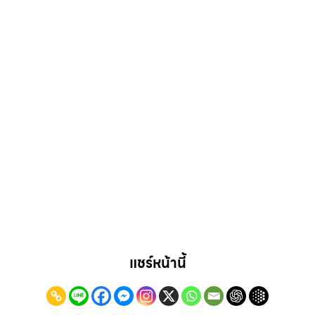
แชร์หน้านี้