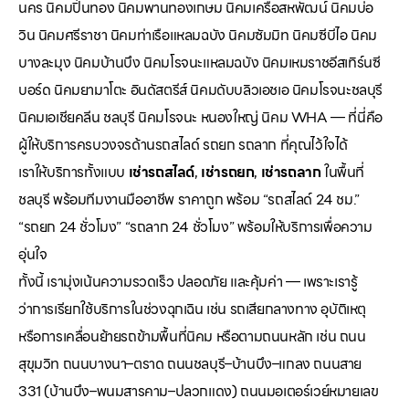
นคร นิคมปิ่นทอง นิคมพานทองเกษม นิคมเครือสหพัฒน์ นิคมบ่อ
วิน นิคมศรีราชา นิคมท่าเรือแหลมฉบัง นิคมซัมมิท นิคมซีบีไอ นิคม
บางละมุง นิคมบ้านบึง นิคมโรจนะแหลมฉบัง นิคมเหมราชอีสเทิร์นซี
บอร์ด นิคมยามาโตะ อินดัสตรีส์ นิคมดับบลิวเอชเอ นิคมโรจนะชลบุรี
นิคมเอเชียคลีน ชลบุรี นิคมโรจนะ หนองใหญ่ นิคม WHA — ที่นี่คือ
ผู้ให้บริการครบวงจรด้านรถสไลด์ รถยก รถลาก ที่คุณไว้ใจได้
เราให้บริการทั้งแบบ
เช่ารถสไลด์
,
เช่ารถยก
,
เช่ารถลาก
ในพื้นที่
ชลบุรี พร้อมทีมงานมืออาชีพ ราคาถูก พร้อม “รถสไลด์ 24 ชม.”
“รถยก 24 ชั่วโมง” “รถลาก 24 ชั่วโมง” พร้อมให้บริการเพื่อความ
อุ่นใจ
ทั้งนี้ เรามุ่งเน้นความรวดเร็ว ปลอดภัย และคุ้มค่า — เพราะเรารู้
ว่าการเรียกใช้บริการในช่วงฉุกเฉิน เช่น รถเสียกลางทาง อุบัติเหตุ
หรือการเคลื่อนย้ายรถข้ามพื้นที่นิคม หรือตามถนนหลัก เช่น ถนน
สุขุมวิท ถนนบางนา–ตราด ถนนชลบุรี–บ้านบึง–แกลง ถนนสาย
331 (บ้านบึง–พนมสารคาม–ปลวกแดง) ถนนมอเตอร์เวย์หมายเลข