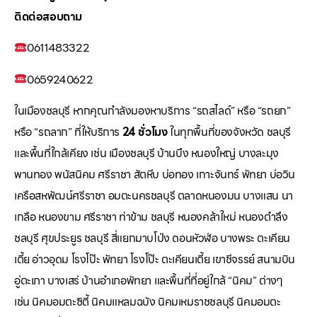
ติดต่อสอบถาม
0611483322
0659240622
ในเมืองชลบุรี หากคุณกำลังมองหาบริการ “รถสไลด์” หรือ “รถยก”
หรือ “รถลาก” ที่ให้บริการ
24 ชั่วโมง
ในทุกพื้นที่ของจังหวัด ชลบุรี
และพื้นที่ใกล้เคียง เช่น เมืองชลบุรี บ้านบึง หนองใหญ่ บางละมุง
พานทอง พนัสนิคม ศรีราชา สัตหีบ บ่อทอง เกาะจันทร์ พัทยา บ่อวิน
เครือสหพัฒน์ศรีราชา อมตะนครชลบุรี ตลาดหนองมน บางแสน นา
เกลือ หนองขาม ศรีราชา ท่าข้าม ชลบุรี หนองคล้าใหม่ หนองตำลึง
ชลบุรี ศุขประยูร ชลบุรี สี่แยกมาบโป่ง ดอนหัวฬ่อ บางพระ ตะเคียน
เตี้ย อ่าวอุดม โรงโป๊ะ พัทยา โรงโป๊ะ ตะเคียนเตี้ย เขาชีจรรย์ สนามบิน
อู่ตะเภา บางเสร่ บ้านอำเภอพัทยา และพื้นที่ที่อยู่ใกล้ “นิคม” ต่างๆ
เช่น นิคมอมตะซิตี้ นิคมแหลมฉบัง นิคมเหมราชชลบุรี นิคมอมตะ