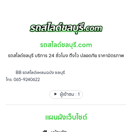
รถสไลด์ชลบุรี.com
รถสไลด์ชลบุรี บริการ 24 ชั่วโมง ถึงไว ปลอดภัย ราคามิตรภาพ
BB รถสไลด์แหลมฉบัง ชลบุรี
โทร. 065-9240622
ผู้เข้าชม :
1
แผนผังเว็บไซต์