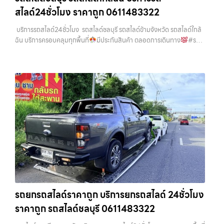
สไลด์24ชั่วโมง ราคาถูก 0611483322
บริการรถสไลด์24ชั่วโมง รถสไลด์ชลบุรี รถสไลด์ข้ามจังหวัด รถสไลด์ใกล้
ฉัน บริการครอบคลุมทุกพื้นที่
มีประกันสินค้า ตลอดการเดินทาง
#รถ
สไลด์ชลบุรี#รถสไลด์ระยอง#รถสไลด์บ่อวิน#รถสไลด์พัทยา#รถสไลด์
บางละมุง#ร…
รถยกรถสไลด์ราคาถูก บริการยกรถสไลด์ 24ชั่วโมง
ราคาถูก รถสไลด์ชลบุรี 0611483322