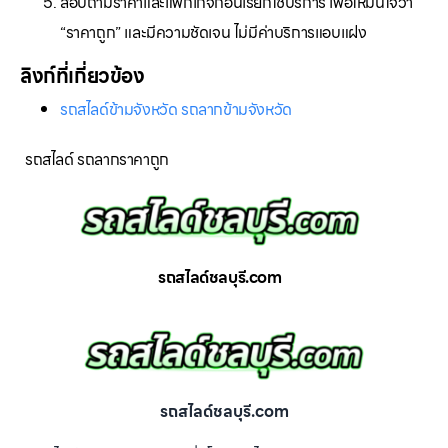
สอบถามราคาและแพ็กเกจก่อนเรียกใช้บริการ เพื่อให้มั่นใจว่า
“ราคาถูก” และมีความชัดเจน ไม่มีค่าบริการแอบแฝง
ลิงก์ที่เกี่ยวข้อง
รถสไลด์ข้ามจังหวัด รถลากข้ามจังหวัด
รถสไลด์ รถลากราคาถูก
รถสไลด์ชลบุรี.com
รถสไลด์ชลบุรี.com