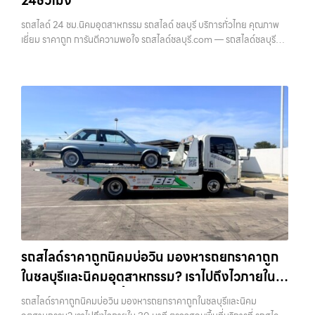
24ชั่วโมง
รถสไลด์ 24 ชม.นิคมอุตสาหกรรม รถสไลด์ ชลบุรี บริการทั่วไทย คุณภาพ
เยี่ยม ราคาถูก การันตีความพอใจ รถสไลด์ชลบุรี.com — รถสไลด์ชลบุรี
บริการรถสไลด์ รถยก รถลาก 24 ชม. ราคาถูก ทั่วชลบุรี พัทยา และนิคม
อุตสาหก…
รถสไลด์ราคาถูกนิคมบ่อวิน มองหารถยกราคาถูก
ในชลบุรีและนิคมอุตสาหกรรม? เราไปถึงไวภายใน
30 นาที ตรวจสอบพื้นที่บริการที่ รถสไลด์
รถสไลด์ราคาถูกนิคมบ่อวิน มองหารถยกราคาถูกในชลบุรีและนิคม