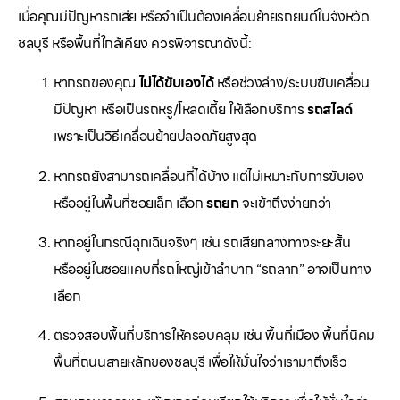
เมื่อคุณมีปัญหารถเสีย หรือจำเป็นต้องเคลื่อนย้ายรถยนต์ในจังหวัด
ชลบุรี หรือพื้นที่ใกล้เคียง ควรพิจารณาดังนี้:
หากรถของคุณ
ไม่ได้ขับเองได้
หรือช่วงล่าง/ระบบขับเคลื่อน
มีปัญหา หรือเป็นรถหรู/โหลดเตี้ย ให้เลือกบริการ
รถสไลด์
เพราะเป็นวิธีเคลื่อนย้ายปลอดภัยสูงสุด
หากรถยังสามารถเคลื่อนที่ได้บ้าง แต่ไม่เหมาะกับการขับเอง
หรืออยู่ในพื้นที่ซอยเล็ก เลือก
รถยก
จะเข้าถึงง่ายกว่า
หากอยู่ในกรณีฉุกเฉินจริงๆ เช่น รถเสียกลางทางระยะสั้น
หรืออยู่ในซอยแคบที่รถใหญ่เข้าลำบาก “รถลาก” อาจเป็นทาง
เลือก
ตรวจสอบพื้นที่บริการให้ครอบคลุม เช่น พื้นที่เมือง พื้นที่นิคม
พื้นที่ถนนสายหลักของชลบุรี เพื่อให้มั่นใจว่าเรามาถึงเร็ว