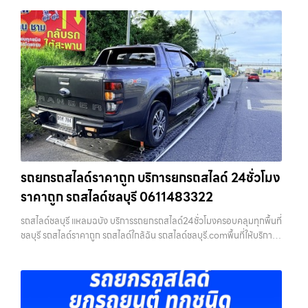
รถยกรถสไลด์ราคาถูก บริการยกรถสไลด์ 24ชั่วโมง
ราคาถูก รถสไลด์ชลบุรี 0611483322
รถสไลด์ชลบุรี แหลมฉบัง บริการรถยกรถสไลด์24ชั่วโมงครอบคลุมทุกพื้นที่
ชลบุรี รถสไลด์ราคาถูก รถสไลด์ใกล้ฉัน รถสไลด์ชลบุรี.comพื้นที่ให้บริการ:
รวดเร็ว ครอบคลุมทั่วทั้งจังหวัดไม่ว่าคุณจะอยู่ที่ไหน เราพร้อม…