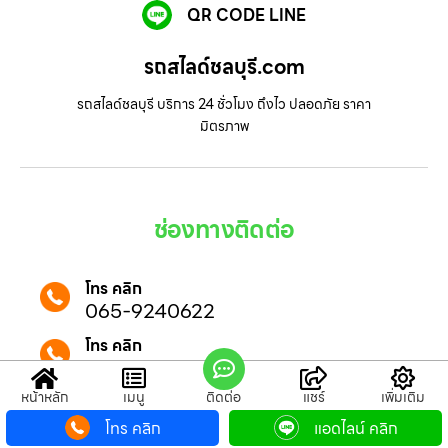
QR CODE LINE
รถสไลด์ชลบุรี.com
รถสไลด์ชลบุรี บริการ 24 ชั่วโมง ถึงไว ปลอดภัย ราคา
มิตรภาพ
ช่องทางติดต่อ
โทร คลิก
065-9240622
โทร คลิก
061-1483322
หน้าหลัก
เมนู
ติดต่อ
แชร์
เพิ่มเติม
แอดไลน์ คลิก
ID : yinglee3232
โทร คลิก
แอดไลน์ คลิก