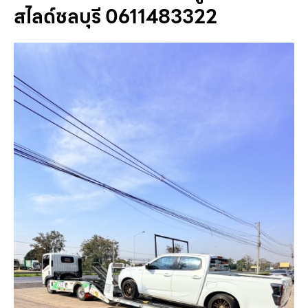
สไลด์ชลบุรี 0611483322