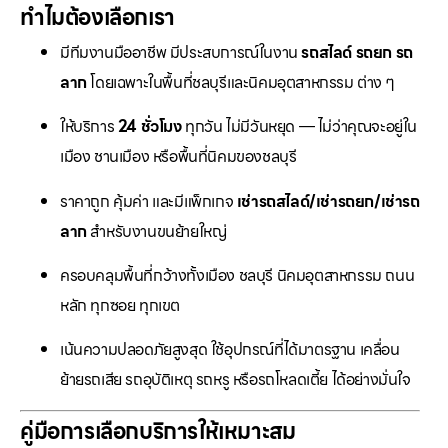
ทำไมต้องเลือกเรา
มีทีมงานมืออาชีพ มีประสบการณ์ในงาน
รถสไลด์ รถยก รถ
ลาก
โดยเฉพาะในพื้นที่ชลบุรีและนิคมอุตสาหกรรม ต่าง ๆ
ให้บริการ
24 ชั่วโมง
ทุกวัน ไม่มีวันหยุด — ไม่ว่าคุณจะอยู่ใน
เมือง ชานเมือง หรือพื้นที่นิคมของชลบุรี
ราคาถูก คุ้มค่า และมีแพ็กเกจ
เช่ารถสไลด์/เช่ารถยก/เช่ารถ
ลาก
สำหรับงานขนย้ายใหญ่
ครอบคลุมพื้นที่กว้างทั้งเมือง ชลบุรี นิคมอุตสาหกรรม ถนน
หลัก ทุกซอย ทุกเขต
เน้นความปลอดภัยสูงสุด ใช้อุปกรณ์ที่ได้มาตรฐาน เคลื่อน
ย้ายรถเสีย รถอุบัติเหตุ รถหรู หรือรถโหลดเตี้ย ได้อย่างมั่นใจ
คู่มือการเลือกบริการให้เหมาะสม