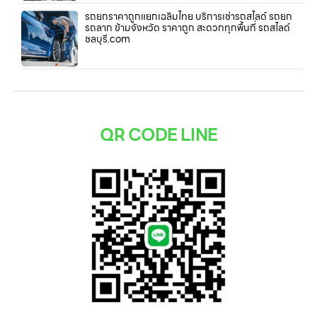
รถยกราคาถูกแยกเฉลิมไทย บริการเช่ารถสไลด์ รถยก
รถลาก ข้ามจังหวัด ราคาถูก สะดวกทุกพื้นที่ รถสไลด์
ชลบุรี.com
QR CODE LINE