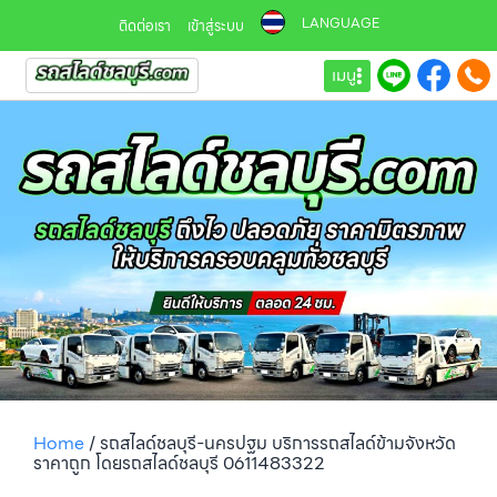
LANGUAGE
ติดต่อเรา
เข้าสู่ระบบ
เมนู
Home
/
รถสไลด์ชลบุรี-นครปฐม บริการรถสไลด์ข้ามจังหวัด
ราคาถูก โดยรถสไลด์ชลบุรี 0611483322