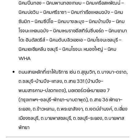
นิคมปิ่นทอง – นิคมพานทองเกษม – นิคมเครือสหพัฒน์ –
นิคมบ่อวิน – นิคมศรีราชา – นิคมท่าเรือแหลมฉบัง – นิคม
ซัมมิท – นิคมซีบีไอ – นิคมบางละมุง – นิคมบ้านบึง – นิคม
โรจนะแหลมฉบัง – นิคมเหมราชอีสเทิร์นซีบอร์ด – นิคมยามา
โตะ อินดัสตรีส์ – นิคมดับบลิวเอชเอ – นิคมโรจนะชลบุรี –
นิคมเอเชียคลีน ชลบุรี – นิคมโรจนะ หนองใหญ่ – นิคม
WHA
ถนนสายหลักที่เราให้บริการ เช่น ถ.สุขุมวิท, ถ.บางนา–ตราด,
ถ.ชลบุรี–บ้านบึง–แกลง, ถ.สาย 331 (บ้านบึง–
พนมสารคาม–ปลวกแดง), มอเตอร์เวย์หมายเลข 7
(กรุงเทพฯ–ชลบุรี–พัทยา–มาบตาพุด), ถ.สาย 36 พัทยา–
ระยอง, ถ.ข้าวหลาม, ถ.พระยาสัจจา, ถ.เจตน์จำนงค์, ถ.เลี่ยง
เมืองชลบุรี, ถ.บายพาสชลบุรี, ถ.ชลบุรี–ระยอง, ถ.บายพาส
พัทยา