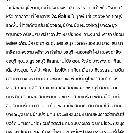
ในเมืองชลบุรี หากคุณกำลังมองหาบริการ “รถสไลด์” หรือ “รถยก”
หรือ “รถลาก” ที่ให้บริการ
24 ชั่วโมง
ในทุกพื้นที่ของจังหวัด ชลบุรี
และพื้นที่ใกล้เคียง เช่น เมืองชลบุรี บ้านบึง หนองใหญ่ บางละมุง
พานทอง พนัสนิคม ศรีราชา สัตหีบ บ่อทอง เกาะจันทร์ พัทยา บ่อวิน
เครือสหพัฒน์ศรีราชา อมตะนครชลบุรี ตลาดหนองมน บางแสน นา
เกลือ หนองขาม ศรีราชา ท่าข้าม ชลบุรี หนองคล้าใหม่ หนองตำลึง
ชลบุรี ศุขประยูร ชลบุรี สี่แยกมาบโป่ง ดอนหัวฬ่อ บางพระ ตะเคียน
เตี้ย อ่าวอุดม โรงโป๊ะ พัทยา โรงโป๊ะ ตะเคียนเตี้ย เขาชีจรรย์ สนามบิน
อู่ตะเภา บางเสร่ บ้านอำเภอพัทยา และพื้นที่ที่อยู่ใกล้ “นิคม” ต่างๆ
เช่น นิคมอมตะซิตี้ นิคมแหลมฉบัง นิคมเหมราชชลบุรี นิคมอมตะ
นคร นิคมปิ่นทอง นิคมพานทองเกษม นิคมเครือสหพัฒน์ นิคมบ่อ
วิน นิคมศรีราชา นิคมท่าเรือแหลมฉบัง นิคมซัมมิท นิคมซีบีไอ นิคม
บางละมุง นิคมบ้านบึง นิคมโรจนะแหลมฉบัง นิคมเหมราชอีสเทิร์นซี
บอร์ด นิคมยามาโตะ อินดัสตรีส์ นิคมดับบลิวเอชเอ นิคมโรจนะชลบุรี
นิคมเอเชียคลีน ชลบุรี นิคมโรจนะ หนองใหญ่ นิคม WHA — ที่นี่คือ