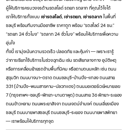
ผู้ให้บริการครบวงจรด้านรถสไลด์ รถยก รถลาก ที่คุณไว้ใจได้
เราให้บริการทั้งแบบ
เช่ารถสไลด์
,
เช่ารถยก
,
เช่ารถลาก
ในพื้นที่
ชลบุรี พร้อมทีมงานมืออาชีพ ราคาถูก พร้อม “รถสไลด์ 24 ชม.”
“รถยก 24 ชั่วโมง” “รถลาก 24 ชั่วโมง” พร้อมให้บริการเพื่อความ
อุ่นใจ
ทั้งนี้ เรามุ่งเน้นความรวดเร็ว ปลอดภัย และคุ้มค่า — เพราะเรารู้
ว่าการเรียกใช้บริการในช่วงฉุกเฉิน เช่น รถเสียกลางทาง อุบัติเหตุ
หรือการเคลื่อนย้ายรถข้ามพื้นที่นิคม หรือตามถนนหลัก เช่น ถนน
สุขุมวิท ถนนบางนา–ตราด ถนนชลบุรี–บ้านบึง–แกลง ถนนสาย
331 (บ้านบึง–พนมสารคาม–ปลวกแดง) ถนนมอเตอร์เวย์หมายเลข
7 (กรุงเทพฯ–ชลบุรี–พัทยา–มาบตาพุด) ถนนสาย 36 พัทยา–ระยอง
ถนนข้าวหลาม ถนนพระยาสัจจา ถนนเจตน์จำนงค์ ถนนเลี่ยงเมือง
ชลบุรี ถนนบายพาสชลบุรี ถนนชลบุรี–ระยอง ถนนบายพาสพัทยา
— เราพร้อมให้บริการทุกจุด