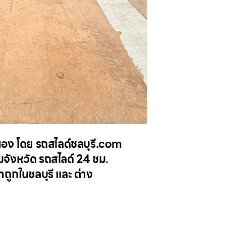
ยอง โดย รถสไลด์ชลบุรี.com
มจังหวัด รถสไลด์ 24 ชม.
ูกในชลบุรี และ ต่าง