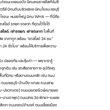
คมโรจนะแหลมฉบัง นิคมเหมราชอีสเทิร์นซี
ตรีส์ นิคมดับบลิวเอชเอ นิคมโรจนะชลบุรี
คมโรจนะ หนองใหญ่ นิคม WHA — ที่นี่คือ
ถสไลด์ รถยก รถลาก ที่คุณไว้ใจได้
ถสไลด์
,
เช่ารถยก
,
เช่ารถลาก
ในพื้นที่
ีพ ราคาถูก พร้อม “รถสไลด์ 24 ชม.”
 24 ชั่วโมง” พร้อมให้บริการเพื่อความ
เร็ว ปลอดภัย และคุ้มค่า — เพราะเรารู้
ฉุกเฉิน เช่น รถเสียกลางทาง อุบัติเหตุ
พื้นที่นิคม หรือตามถนนหลัก เช่น ถนน
ด ถนนชลบุรี–บ้านบึง–แกลง ถนนสาย
ม–ปลวกแดง) ถนนมอเตอร์เวย์หมายเลข
ยา–มาบตาพุด) ถนนสาย 36 พัทยา–ระยอง
จจา ถนนเจตน์จำนงค์ ถนนเลี่ยงเมือง