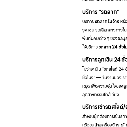
บริการ “รถลาก”
บริการ
รถลากรับจ้าง
หรื
จูง เช่น รถเสียกลางทางใน
พื้นที่นิคมต่าง ๆ ของชลบุ
ให้บริการ
รถลาก 24 ชั่วโ
บริการฉุกเฉิน 24 ชั
ไม่ว่าจะเป็น “รถสไลด์ 24 
ชั่วโมง” — ทีมงานของเราพ
หยุด เพื่อความอุ่นใจของลูกค
อุตสาหกรรมใกล้เคียง
บริการเช่ารถสไลด์
สำหรับผู้ที่ต้องการใช้บริ
หรือขนย้ายเครื่องจักรหนั