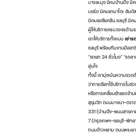
บางละมุง นิคมบ้านบึง นิ
บอร์ด นิคมยามาโตะ อินดัส
นิคมเอเชียคลีน ชลบุรี นิ
ผู้ให้บริการครบวงจรด้านร
เราให้บริการทั้งแบบ
เช่าร
ชลบุรี พร้อมทีมงานมืออาช
“รถยก 24 ชั่วโมง” “รถลาก
อุ่นใจ
ทั้งนี้ เรามุ่งเน้นความรวด
ว่าการเรียกใช้บริการในช่วง
หรือการเคลื่อนย้ายรถข้าม
สุขุมวิท ถนนบางนา–ตรา
331 (บ้านบึง–พนมสารคา
7 (กรุงเทพฯ–ชลบุรี–พัท
ถนนข้าวหลาม ถนนพระยาสั