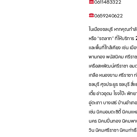
0611483322
0659240622
ในเมืองชลบุรี หากคุณกำล
หรือ “รถลาก” ที่ให้บริการ
และพื้นที่ใกล้เคียง เช่น เ
พานทอง พนัสนิคม ศรีราชา 
เครือสหพัฒน์ศรีราชา อ
เกลือ หนองขาม ศรีราชา ท่
ชลบุรี ศุขประยูร ชลบุรี ส
เตี้ย อ่าวอุดม โรงโป๊ะ พัทย
อู่ตะเภา บางเสร่ บ้านอำเภอพ
เช่น นิคมอมตะซิตี้ นิคม
นคร นิคมปิ่นทอง นิคมพา
วิน นิคมศรีราชา นิคมท่าเ