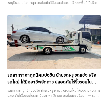
ชลบุรี รถสไลด์ราคาถูก รถสไลด์ใกล้ฉัน รถสไลด์ชลบุรี.comพื้นที่ให้บริการ:
รวดเร็ว ครอบคลุมทั่วทั้งจังหวัดไม่ว่าคุณจะอยู่ที่ไหน เราพร้อม…
รถลากราคาถูกนิคมบ่อวิน ย้ายรถหรู รถแข่ง หรือ
รถใหม่ ให้มืออาชีพจัดการ ปลอดภัยไร้ริ้วรอยใน
ราคามิตรภาพ คลิกเลย รถสไลด์ชลบุรี.com
รถลากราคาถูกนิคมบ่อวิน ย้ายรถหรู รถแข่ง หรือรถใหม่ ให้มืออาชีพจัดการ
ปลอดภัยไร้ริ้วรอยในราคามิตรภาพ คลิกเลย รถสไลด์ชลบุรี.com — รถ
สไลด์ชลบุรี บริการ 24 ชั่วโมง ถึงไว ปลอดภัย ราคามิตรภาพ รถลากราคา
ถูกนิ…