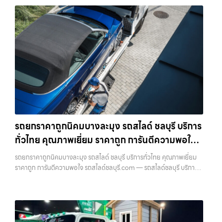
รถยกราคาถูกนิคมบางละมุง รถสไลด์ ชลบุรี บริการ
ทั่วไทย คุณภาพเยี่ยม ราคาถูก การันตีความพอใจ
รถสไลด์ชลบุรี.com
รถยกราคาถูกนิคมบางละมุง รถสไลด์ ชลบุรี บริการทั่วไทย คุณภาพเยี่ยม
ราคาถูก การันตีความพอใจ รถสไลด์ชลบุรี.com — รถสไลด์ชลบุรี บริการ
รถสไลด์ รถยก รถลาก 24 ชม. ราคาถูก ทั่วชลบุรี พัทยา และนิคมอุตสาหกร
รมใก…