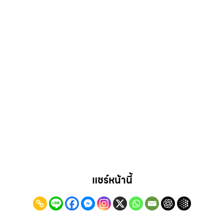
แชร์หน้านี้