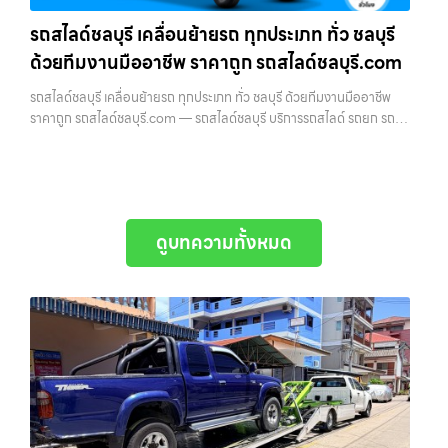
รถสไลด์ชลบุรี เคลื่อนย้ายรถ ทุกประเภท ทั่ว ชลบุรี
ด้วยทีมงานมืออาชีพ ราคาถูก รถสไลด์ชลบุรี.com
รถสไลด์ชลบุรี เคลื่อนย้ายรถ ทุกประเภท ทั่ว ชลบุรี ด้วยทีมงานมืออาชีพ
ราคาถูก รถสไลด์ชลบุรี.com — รถสไลด์ชลบุรี บริการรถสไลด์ รถยก รถ
ลาก 24 ชม. ราคาถูก ทั่วชลบุรี พัทยา และนิคมอุตสาหกรรมใกล้เคียง รถ
สไล…
ดูบทความทั้งหมด