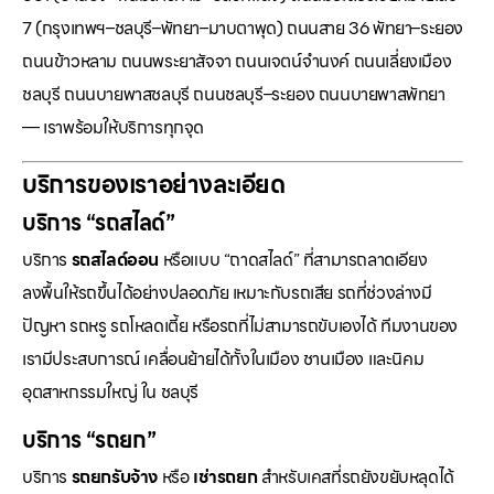
7 (กรุงเทพฯ–ชลบุรี–พัทยา–มาบตาพุด) ถนนสาย 36 พัทยา–ระยอง
ถนนข้าวหลาม ถนนพระยาสัจจา ถนนเจตน์จำนงค์ ถนนเลี่ยงเมือง
ชลบุรี ถนนบายพาสชลบุรี ถนนชลบุรี–ระยอง ถนนบายพาสพัทยา
— เราพร้อมให้บริการทุกจุด
บริการของเราอย่างละเอียด
บริการ “รถสไลด์”
บริการ
รถสไลด์ออน
หรือแบบ “ถาดสไลด์” ที่สามารถลาดเอียง
ลงพื้นให้รถขึ้นได้อย่างปลอดภัย เหมาะกับรถเสีย รถที่ช่วงล่างมี
ปัญหา รถหรู รถโหลดเตี้ย หรือรถที่ไม่สามารถขับเองได้ ทีมงานของ
เรามีประสบการณ์ เคลื่อนย้ายได้ทั้งในเมือง ชานเมือง และนิคม
อุตสาหกรรมใหญ่ ใน ชลบุรี
บริการ “รถยก”
บริการ
รถยกรับจ้าง
หรือ
เช่ารถยก
สำหรับเคสที่รถยังขยับหลุดได้