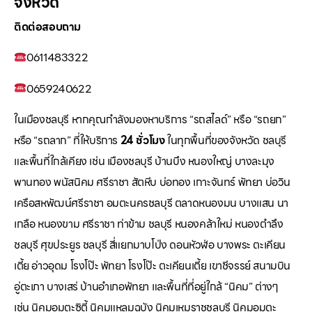
จังหวัด
ติดต่อสอบถาม
0611483322
0659240622
ในเมืองชลบุรี หากคุณกำลังมองหาบริการ “รถสไลด์” หรือ “รถยก”
หรือ “รถลาก” ที่ให้บริการ
24 ชั่วโมง
ในทุกพื้นที่ของจังหวัด ชลบุรี
และพื้นที่ใกล้เคียง เช่น เมืองชลบุรี บ้านบึง หนองใหญ่ บางละมุง
พานทอง พนัสนิคม ศรีราชา สัตหีบ บ่อทอง เกาะจันทร์ พัทยา บ่อวิน
เครือสหพัฒน์ศรีราชา อมตะนครชลบุรี ตลาดหนองมน บางแสน นา
เกลือ หนองขาม ศรีราชา ท่าข้าม ชลบุรี หนองคล้าใหม่ หนองตำลึง
ชลบุรี ศุขประยูร ชลบุรี สี่แยกมาบโป่ง ดอนหัวฬ่อ บางพระ ตะเคียน
เตี้ย อ่าวอุดม โรงโป๊ะ พัทยา โรงโป๊ะ ตะเคียนเตี้ย เขาชีจรรย์ สนามบิน
อู่ตะเภา บางเสร่ บ้านอำเภอพัทยา และพื้นที่ที่อยู่ใกล้ “นิคม” ต่างๆ
เช่น นิคมอมตะซิตี้ นิคมแหลมฉบัง นิคมเหมราชชลบุรี นิคมอมตะ