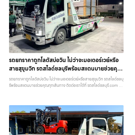
รถยกราคาถูกโลตัสบ่อวิน ไม่ว่าจะมอเตอร์เวย์หรือ
สายสุขุมวิท รถสไลด์ชลบุรีพร้อมสแตนบายช่วยคุณ
ทุกเส้นทาง ติดต่อเราได้ที่ รถสไลด์ชลบุรี.com
รถยกราคาถูกโลตัสบ่อวิน ไม่ว่าจะมอเตอร์เวย์หรือสายสุขุมวิท รถสไลด์ชลบุ
รีพร้อมสแตนบายช่วยคุณทุกเส้นทาง ติดต่อเราได้ที่ รถสไลด์ชลบุรี.com —
รถสไลด์ชลบุรี บริการ 24 ชั่วโมง ถึงไว ปลอดภัย ราคามิตรภาพ รถยกร…