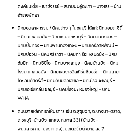
ตะเคียนเตี้ย – เขาชีจรรย์ – สนามบินอู่ตะเภา – บางเสร่ – บ้าน
อำเภอพัทยา
นิคมอุตสาหกรรม / นิคมต่าง ๆ ในชลบุรี ได้แก่: นิคมอมตะซิตี้
– นิคมแหลมฉบัง – นิคมเหมราชชลบุรี – นิคมอมตะนคร –
นิคมปิ่นทอง – นิคมพานทองเกษม – นิคมเครือสหพัฒน์ –
นิคมบ่อวิน – นิคมศรีราชา – นิคมท่าเรือแหลมฉบัง – นิคม
ซัมมิท – นิคมซีบีไอ – นิคมบางละมุง – นิคมบ้านบึง – นิคม
โรจนะแหลมฉบัง – นิคมเหมราชอีสเทิร์นซีบอร์ด – นิคมยามา
โตะ อินดัสตรีส์ – นิคมดับบลิวเอชเอ – นิคมโรจนะชลบุรี –
นิคมเอเชียคลีน ชลบุรี – นิคมโรจนะ หนองใหญ่ – นิคม
WHA
ถนนสายหลักที่เราให้บริการ เช่น ถ.สุขุมวิท, ถ.บางนา–ตราด,
ถ.ชลบุรี–บ้านบึง–แกลง, ถ.สาย 331 (บ้านบึง–
พนมสารคาม–ปลวกแดง), มอเตอร์เวย์หมายเลข 7