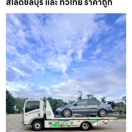
สไลด์ชลบุรี และ ทั่วไทย ราคาถูก