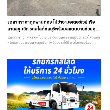
รถลากราคาถูกพานทอง ไม่ว่าจะมอเตอร์เวย์หรือ
สายสุขุมวิท รถสไลด์ชลบุรีพร้อมสแตนบายช่วยคุณ
ทุกเส้นทาง ติดต่อเราได้ที่ รถสไลด์ชลบุรี.com
รถลากราคาถูกพานทอง ไม่ว่าจะมอเตอร์เวย์หรือสายสุขุมวิท รถสไลด์ชลบุรี
พร้อมสแตนบายช่วยคุณทุกเส้นทาง ติดต่อเราได้ที่ รถสไลด์ชลบุรี.com —
รถสไลด์ชลบุรี บริการ 24 ชั่วโมง ถึงไว ปลอดภัย ราคามิตรภาพ รถลาก
ราคา…