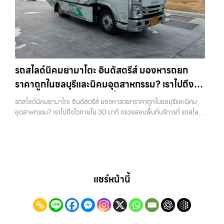
รถสไลด์นิคมยามาโตะ อินดัสตรีส์ มองหารถยก
ราคาถูกในชลบุรีและนิคมอุตสาหกรรม? เราไปถึงไว
ภายใน 30 นาที ตรวจสอบพื้นที่บริการที่ รถสไลด์
รถสไลด์นิคมยามาโตะ อินดัสตรีส์ มองหารถยกราคาถูกในชลบุรีและนิคม
ชลบุรี.com
อุตสาหกรรม? เราไปถึงไวภายใน 30 นาที ตรวจสอบพื้นที่บริการที่ รถสไลด์
ชลบุรี.com — รถสไลด์ชลบุรี บริการ 24 ชั่วโมง ถึงไว ปลอดภัย ราคา
มิตรภาพ …
แชร์หน้านี้