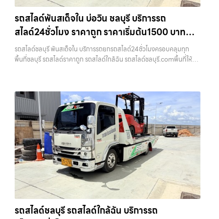
รถสไลด์พันสเด็จใน บ่อวิน ชลบุรี บริการรถ
สไลด์24ชั่วโมง ราคาถูก ราคาเริ่มต้น1500 บาท
0611483322
รถสไลด์ชลบุรี พันสเด็จใน บริการรถยกรถสไลด์24ชั่วโมงครอบคลุมทุก
พื้นที่ชลบุรี รถสไลด์ราคาถูก รถสไลด์ใกล้ฉัน รถสไลด์ชลบุรี.comพื้นที่ให้
บริการ: รวดเร็ว ครอบคลุมทั่วทั้งจังหวัดไม่ว่าคุณจะอยู่ที่ไหน เราพร้…
รถสไลด์ชลบุรี รถสไลด์ใกล้ฉัน บริการรถ