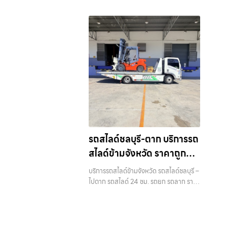
สไลด์ชลบุรี.com — รถสไลด์ชลบุรี บริการ
ชลบุรี.com
24 ชั่วโมง ถึงไว ปลอดภัย ราคามิตรภาพ
รถสไลด์นิ…
รถสไลด์ชลบุรี-ตาก บริการรถ
สไลด์ข้ามจังหวัด ราคาถูก
24ชั่วโมง ติดต่อ
บริการรถสไลด์ข้ามจังหวัด รถสไลด์ชลบุรี –
สอบถาม0611483322
ไปตาก รถสไลด์ 24 ชม. รถยก รถลาก ราคา
ถูกในชลบุรีติดต่อสอบถาม
0611483322
0659240622ในเมือง
ชลบุรี หากคุณกำลังมองหาบริการ “รถ
สไลด์” หรือ “รถยก” หรือ “รถลาก” ที่ใ…