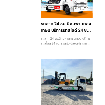
รถลาก 24 ชม.นิคมพานทอง
เกษม บริการรถสไลด์ 24 ชม.
รวดเร็ว ปลอดภัย ราคาถูก รถ
รถลาก 24 ชม.นิคมพานทองเกษม บริการ
สไลด์ชลบุรี.com
รถสไลด์ 24 ชม. รวดเร็ว ปลอดภัย ราคาถูก
รถสไลด์ชลบุรี.com — รถสไลด์ชลบุรี
บริการรถสไลด์ รถยก รถลาก 24 ชม. ราคา
ถูก ทั่วชลบุรี พัทยา และนิคมอุตสาหกรรม
ใกล้เคียง รถลาก 24 ช…