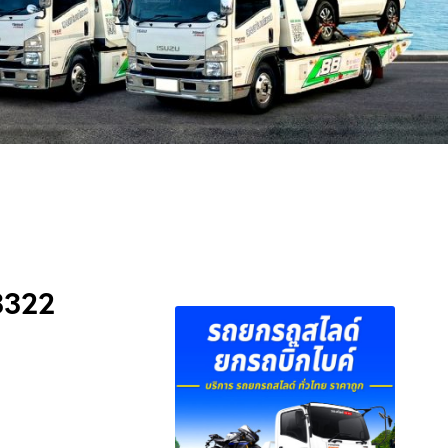
83322