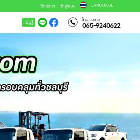
LANGUAGE
ติดต่อเรา
เข้าสู่ระบบ
โทรสอบถาม
เมนู
065-9240622