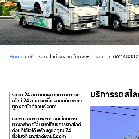
Home
/
บริการรถสไลด์ รถลาก ข้ามจังหวัดราคาถูก 06114833
บริการรถสไล
รถยก 24 ชม.ถนนสุขุมวิท บริการรถ
สไลด์ 24 ชม. รวดเร็ว ปลอดภัย ราคา
ถูก รถสไลด์ชลบุรี.com
รถลากราคาถูกพัทยา รถเสียกลาง
ทางอย่าตกใจ เรียกใช้บริการรถสไลด์
ด่วนที่ไว้ใจได้ พร้อมดูแลคุณ 24
ชั่วโมงที่ รถสไลด์ชลบุรี.com