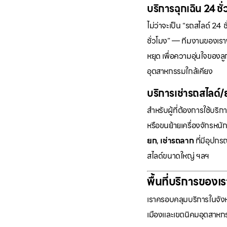
บริการฉุกเฉิน 24 ชั
ไม่ว่าจะเป็น “รถสไลด์ 24 
ชั่วโมง” — ทีมงานของเราพ
หยุด เพื่อความอุ่นใจของลูกค
อุตสาหกรรมใกล้เคียง
บริการเช่ารถสไลด์
สำหรับผู้ที่ต้องการใช้บริ
หรือขนย้ายเครื่องจักรหนั
ยก
,
เช่ารถลาก
ที่มีอุปกร
สไลด์ขนาดใหญ่ ฯลฯ
พื้นที่บริการของเร
เราครอบคลุมบริการในจังหวั
เมืองและเขตนิคมอุตสาหกรร