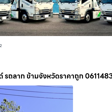
22
ด์ รถลาก ข้ามจังหวัดราคาถูก 06114